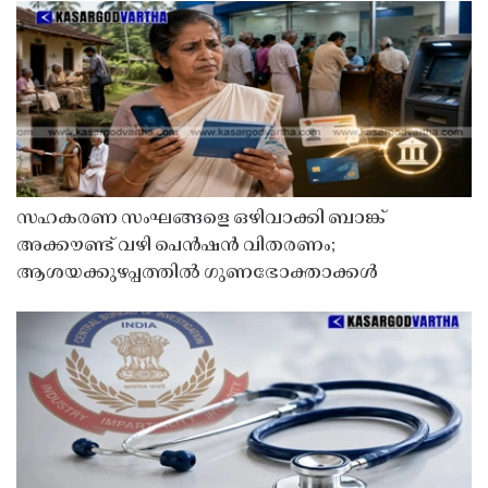
സഹകരണ സംഘങ്ങളെ ഒഴിവാക്കി ബാങ്ക്
അക്കൗണ്ട് വഴി പെൻഷൻ വിതരണം;
ആശയക്കുഴപ്പത്തിൽ ഗുണഭോക്താക്കൾ