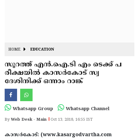
Fitr
May
Day
Eid
Al
Independence
Ad'ha
Day
Onam
HOME
EDUCATION
J&K
State
സൂറത്ത് എന്‍.ഐ.ടി എം ടെക്ക് പ
Haryana
രീക്ഷയില്‍ കാസര്‍കോട് സ്വ
Assembly
State
Diwali
ദേശിനിക്ക് ഒന്നാം റാങ്ക്
Elections
Assembly
Christmas
Elections
New-
Year
Republic
Whatsapp Group
Whatsapp Channel
Day
Budget
By
Web Desk - Main
Oct 13, 2018, 16:55 IST
Delhi
കാസര്‍കോട്: (www.kasargodvartha.com