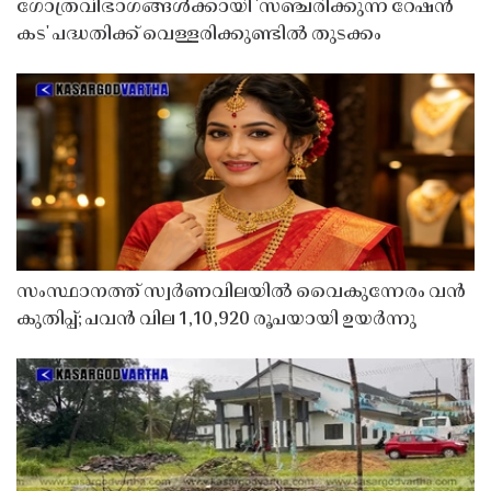
ഗോത്രവിഭാഗങ്ങൾക്കായി 'സഞ്ചരിക്കുന്ന റേഷൻ
കട' പദ്ധതിക്ക് വെള്ളരിക്കുണ്ടിൽ തുടക്കം
സംസ്ഥാനത്ത് സ്വർണവിലയിൽ വൈകുന്നേരം വൻ
കുതിപ്പ്; പവൻ വില 1,10,920 രൂപയായി ഉയർന്നു