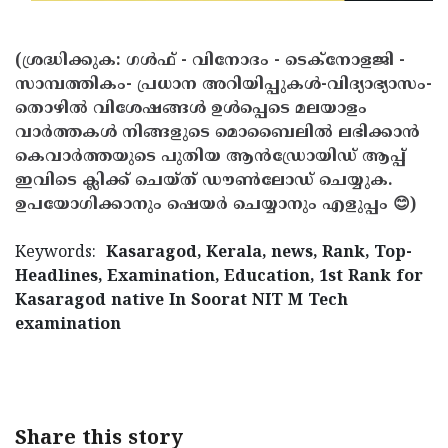
(ശ്രദ്ധിക്കുക: ഗൾഫ് - വിനോദം - ടെക്നോളജി -
സാമ്പത്തികം- പ്രധാന അറിയിപ്പുകൾ-വിദ്യാഭ്യാസം-
തൊഴിൽ വിശേഷങ്ങൾ ഉൾപ്പെടെ മലയാളം
വാർത്തകൾ നിങ്ങളുടെ മൊബൈലിൽ ലഭിക്കാൻ
കെവാർത്തയുടെ പുതിയ ആൻഡ്രോയിഡ് ആപ്പ്
ഇവിടെ ക്ലിക്ക് ചെയ്ത് ഡൗൺലോഡ് ചെയ്യുക.
ഉപയോഗിക്കാനും ഷെയർ ചെയ്യാനും എളുപ്പം 😊)
Keywords:
Kasaragod, Kerala, news, Rank, Top-
Headlines, Examination, Education, 1st Rank for
Kasaragod native In Soorat NIT M Tech
examination
< !- START disable copy paste -->
Share this story