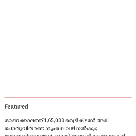
Featured
ഓണക്കാലത്ത് 1,65,000 മെട്രിക് ടൺ അരി
പൊതുവിതരണ ശൃംഖല വഴി നൽകും;