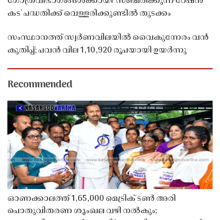
ഗോത്രവിഭാഗങ്ങൾക്കായി 'സഞ്ചരിക്കുന്ന റേഷൻ
കട' പദ്ധതിക്ക് വെള്ളരിക്കുണ്ടിൽ തുടക്കം
സംസ്ഥാനത്ത് സ്വർണവിലയിൽ വൈകുന്നേരം വൻ
കുതിപ്പ്; പവൻ വില 1,10,920 രൂപയായി ഉയർന്നു
Recommended
ഓണക്കാലത്ത് 1,65,000 മെട്രിക് ടൺ അരി
പൊതുവിതരണ ശൃംഖല വഴി നൽകും;