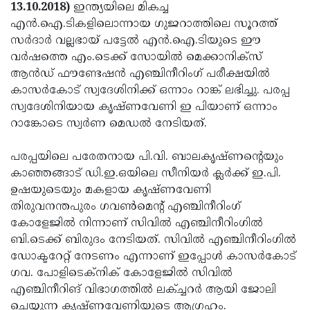
Election
Maha
13.10.2018)
ഇന്ത്യയിലെ മികച്ച
എന്‍.ഐ.ടികളിലൊന്നായ ഗുജറാത്തിലെ സൂറത്ത്
Shivarathri
International
സര്‍ദാര്‍ വല്ലഭായ് പട്ടേല്‍ എന്‍.ഐ.ടിയുടെ ഈ
Women's
Anti-
വര്‍ഷത്തെ എം.ടെക്ക് സോയില്‍ മെക്കാനിക്‌സ്
ആന്‍ഡ് ഫൗണ്ടേഷന്‍ എഞ്ചിനീറിംഗ് പരീക്ഷയില്‍
Day
Drug
Attukal
കാസര്‍കോട് സ്വദേശിനിക്ക് ഒന്നാം റാങ്ക് ലഭിച്ചു. പരപ്പ
Campaign
Pongala
Holi
സ്വദേശിനിയായ കൃഷ്ണവേണി ഇ പിയാണ് ഒന്നാം
റാങ്കോടെ സ്വര്‍ണ മെഡല്‍ നേടിയത്.
2025
2025
IPL
2025
Eid
പരപ്പയിലെ പരേതനായ പി.വി. ബാലകൃഷ്ണന്റെയും
കാഞ്ഞങ്ങാട് ഡി.ഇ.ഒയിലെ സീനിയര്‍ ക്ലര്‍ക്ക് ഇ.പി.
Al-
Waqf
ഉഷയുടെയും മകളായ കൃഷ്ണവേണി
Fitr
Bill
Vishu
തിരുവനന്തപുരം ഗവണ്‍മെന്റ് എഞ്ചിനീറിംഗ്
കോളേജില്‍ നിന്നാണ് സിവില്‍ എഞ്ചിനീറിംഗില്‍
2025
Controversy
Festival
Good
ബി.ടെക്ക് ബിരുദം നേടിയത്. സിവില്‍ എഞ്ചിനീറിംഗില്‍
2025
Friday
Easter
ഡോക്ടറേറ്റ് നേടണം എന്നാണ് ഇപ്പോള്‍ കാസര്‍കോട്
ഗവ. പോളിടെക്‌നിക് കോളേജില്‍ സിവില്‍
Observance
Sunday
By-
എഞ്ചിനീറിങ് വിഭാഗത്തില്‍ ലക്ച്ചറര്‍ ആയി ജോലി
2025
2025
Election
Bihar
ചെയ്യുന്ന കൃഷ്ണവേണിയുടെ ആഗ്രഹം.