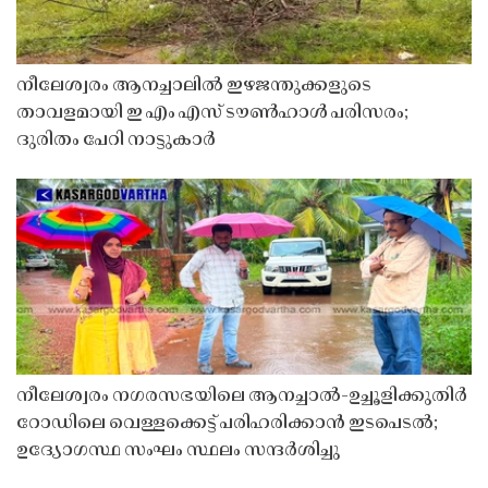
നീലേശ്വരം ആനച്ചാലിൽ ഇഴജന്തുക്കളുടെ
താവളമായി ഇ എം എസ് ടൗൺഹാൾ പരിസരം;
ദുരിതം പേറി നാട്ടുകാർ
നീലേശ്വരം നഗരസഭയിലെ ആനച്ചാൽ-ഉച്ചൂളിക്കുതിർ
റോഡിലെ വെള്ളക്കെട്ട് പരിഹരിക്കാൻ ഇടപെടൽ;
ഉദ്യോഗസ്ഥ സംഘം സ്ഥലം സന്ദർശിച്ചു