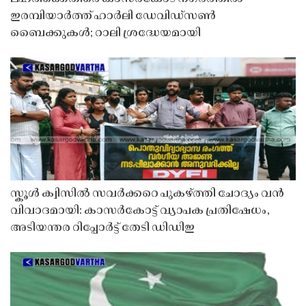
ഇരമ്പിയാർത്ത് ഹാർലി ഡേവിഡ്‌സൺ
ബൈക്കുകൾ; റാലി ശ്രദ്ധേയമായി
സ്കൂൾ ക്വിസിൽ സവർക്കറെ പുകഴ്ത്തി ചോദ്യം വൻ
വിവാദമായി: കാസർകോട്ട് വ്യാപക പ്രതിഷേധം,
അടിയന്തര റിപ്പോർട്ട് തേടി ഡിഡിഇ