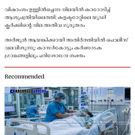
വിഷാംശം ഉള്ളിൽച്ചെന്ന നിലയിൽ കാറോടിച്ച്
ആശുപത്രിയിലെത്തി; കളക്ടറേറ്റിലെ യുഡി
ക്ലർക്കിൻ്റെ നില അതീവ ഗുരുതരം
അർജുൻ ആയങ്കിക്കായി അതിർത്തിയിൽ പൊലീസ്
വലവീശുന്നു; കാസർകോട്ടും കർണാടക
ഗ്രാമങ്ങളിലും പരിശോധന ശക്തം
Recommended