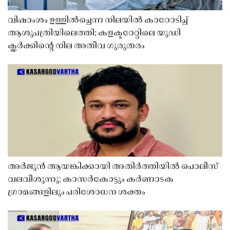
വിഷാംശം ഉള്ളിൽച്ചെന്ന നിലയിൽ കാറോടിച്ച്
ആശുപത്രിയിലെത്തി; കളക്ടറേറ്റിലെ യുഡി
ക്ലർക്കിൻ്റെ നില അതീവ ഗുരുതരം
അർജുൻ ആയങ്കിക്കായി അതിർത്തിയിൽ പൊലീസ്
വലവീശുന്നു; കാസർകോട്ടും കർണാടക
ഗ്രാമങ്ങളിലും പരിശോധന ശക്തം