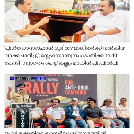
‘എൻഡോസൾഫാൻ ദുരിതബാധിതർക്ക് നൽകിയ
വാക്ക് പാലിച്ചു’; സ്നേഹസാന്ത്വനം പദ്ധതിക്ക് 14.40
കോടി, സ്വാഗതം ചെയ്ത് കല്ലട്ര മാഹിൻ എംഎൽഎ
ലഹരിക്കെതിരെ കാസർകോട് നഗരത്തിൽ