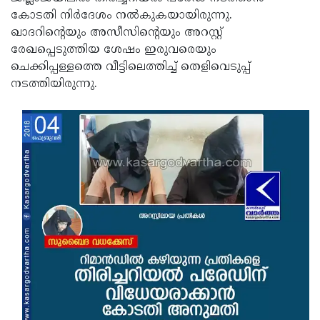
കോടതി നിര്‍ദേശം നല്‍കുകയായിരുന്നു.
Updates
Assembly
Kerala
ഖാദറിന്റെയും അസീസിന്റെയും അറസ്റ്റ്
Polls
Local
Look
രേഖപ്പെടുത്തിയ ശേഷം ഇരുവരെയും
ചെക്കിപ്പള്ളത്തെ വീട്ടിലെത്തിച്ച് തെളിവെടുപ്പ്
Body
Back
നടത്തിയിരുന്നു.
Election
2025