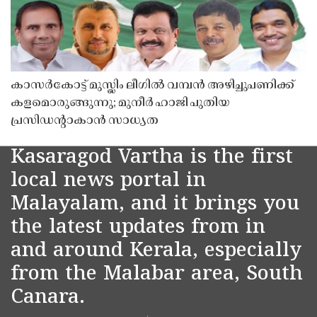
കാസർകോട്ട് മുസ്ലിം ലീഗിൽ വമ്പൻ അഴിച്ചുപണിക്ക്
കളമൊരുങ്ങുന്നു; മുനീർ ഹാജി പുതിയ
പ്രസിഡൻ്റാകാൻ സാധ്യത
Kasaragod Vartha is the first
local news portal in
Malayalam, and it brings you
the latest updates from in
and around Kerala, especially
from the Malabar area, South
Canara.