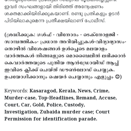
നേതൃത്വത്തില്‍ പ്രത്യേക സ്‌ക്വാഡ് രൂപീകരിച്ചിട്ടുണ്ട്.
ഇവര്‍ സംഘങ്ങളായി തിരിഞ്ഞ് അന്വേഷണം
ശക്തമാക്കിയിരിക്കുകയാണ്. രണ്ടു പ്രതികളും ഉടന്‍
പിടിയിലാകുമെന്ന പ്രതീക്ഷയിലാണ് പോലീസ്.
(ശ്രദ്ധിക്കുക: ഗൾഫ് - വിനോദം - ടെക്നോളജി -
സാമ്പത്തികം- പ്രധാന അറിയിപ്പുകൾ-വിദ്യാഭ്യാസം-
തൊഴിൽ വിശേഷങ്ങൾ ഉൾപ്പെടെ മലയാളം
വാർത്തകൾ നിങ്ങaളുടെ മൊബൈലിൽ ലഭിക്കാൻ
കെവാർത്തയുടെ പുതിയ ആൻഡ്രോയിഡ് ആപ്പ്
ഇവിടെ ക്ലിക്ക് ചെയ്ത് ഡൗൺലോഡ് ചെയ്യുക.
ഉപയോഗിക്കാനും ഷെയർ ചെയ്യാനും എളുപ്പം 😊)
Keywords:
Kasaragod, Kerala, News, Crime,
Murder-case, Top-Headlines, Remand, Accuse,
Court, Car, Gold, Police, Custody,
Investigation, Zubaida murder case; Court
Permission for identification parade.
< !- START disable copy paste -->