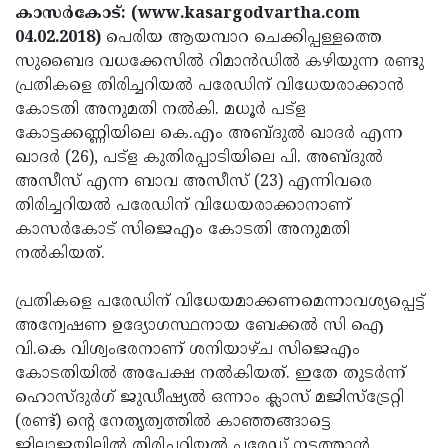
Election
Maha
കാസര്‍കോട്: (www.kasargodvartha.com
04.02.2018)
പെരിയ ആയമ്പാറ ചെക്കിപ്പള്ളത്തെ
Shivarathri
International
സുബൈദ വധക്കേസില്‍ റിമാന്‍ഡില്‍ കഴിയുന്ന രണ്ടു
Women's
Anti-
പ്രതികളെ തിരിച്ചറിയല്‍ പരേഡിന് വിധേയരാക്കാന്‍
കോടതി അനുമതി നല്‍കി. മധൂര്‍ പട്‌ള
Day
Drug
Attukal
കോട്ടക്കണ്ണിയിലെ കെ.എം അബ്ദുല്‍ ഖാദര്‍ എന്ന
Campaign
Pongala
Holi
ഖാദര്‍ (26), പട്‌ള കുതിരപ്പാടിയിലെ പി. അബ്ദുല്‍
അസീസ് എന്ന ബാവ അസീസ് (23) എന്നിവരെ
2025
2025
IPL
തിരിച്ചറിയല്‍ പരേഡിന് വിധേയരാക്കാനാണ്
2025
Eid
കാസര്‍കോട് സിജെഎം കോടതി അനുമതി
നല്‍കിയത്.
Al-
Waqf
Fitr
Bill
Vishu
പ്രതികളെ പരേഡിന് വിധേയമാക്കണമെന്നാവശ്യപ്പെട്ട്
അന്വേഷണ ഉദ്യോഗസ്ഥനായ ബേക്കല്‍ സി ഐ
2025
Controversy
Festival
Good
വി.കെ വിശ്വംഭരനാണ് ശനിയാഴ്ച സിജെഎം
2025
Friday
Easter
കോടതിയില്‍ അപേക്ഷ നല്‍കിയത്. ഇതേ തുടര്‍ന്ന്
ഹൊസ്ദുര്‍ഗ് ജുഡീഷ്യല്‍ ഒന്നാം ക്ലാസ് മജിസ്‌ട്രേറ്റി
Observance
Sunday
By-
(രണ്ട്) ന്റെ നേതൃത്വത്തില്‍ കാഞ്ഞങ്ങാട്ടെ
2025
2025
Election
Bihar
ജില്ലാജയിലില്‍ തിരിച്ചറിയല്‍ പരേഡ് നടത്താന്‍