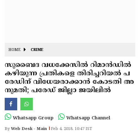
Fitr
May
Day
Eid
Al
Independence
Ad'ha
Day
Onam
HOME
CRIME
J&K
State
സുബൈദ വധക്കേസില്‍ റിമാന്‍ഡില്‍
Haryana
കഴിയുന്ന പ്രതികളെ തിരിച്ചറിയല്‍ പ
Assembly
State
Diwali
രേഡിന് വിധേയരാക്കാന്‍ കോടതി അ
Elections
Assembly
Christmas
നുമതി; പരേഡ് ജില്ലാ ജയിലില്‍
Elections
New-
Year
Republic
Whatsapp Group
Whatsapp Channel
Day
Budget
By
Web Desk - Main
Feb 4, 2018, 10:47 IST
Delhi