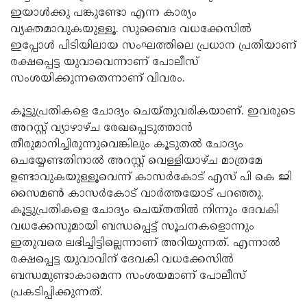
ഇയാള്‍ക്കു പങ്കുണ്ടോ എന്ന കാര്യം
വ്യക്തമാവുകയുള്ളൂ. സുബൈദ വധക്കേസില്‍
ഇപ്പോള്‍ പിടിയിലായ സംഘത്തിലെ പ്രധാന പ്രതിയാണ്
രക്ഷപ്പെട്ട യുവാവെന്നാണ് പോലീസ്
സംശയിക്കുന്നതെന്നാണ് വിവരം.
കൂട്ടുപ്രതികളെ ചോദ്യം ചെയ്തുവരികയാണ്. ഇവരുടെ
അറസ്റ്റ് വ്യാഴാഴ്ച രേഖപ്പെടുത്താന്‍
തീരുമാനിച്ചിരുന്നുവെങ്കിലും കൂടുതല്‍ ചോദ്യം
ചെയ്യേണ്ടതിനാല്‍ അറസ്റ്റ് വെള്ളിയാഴ്ച മാത്രമേ
ഉണ്ടാവുകയുള്ളൂവെന്ന് കാസര്‍കോട് എസ് പി കെ ജി
സൈമണ്‍ കാസര്‍കോട് വാര്‍ത്തയോട് പറഞ്ഞു.
കൂട്ടുപ്രതികളെ ചോദ്യം ചെയ്തതില്‍ നിന്നും ദേവകി
വധക്കേസുമായി ബന്ധപ്പെട്ട് സൂചനകളൊന്നും
ഇതുവരെ ലഭിച്ചിട്ടില്ലെന്നാണ് അറിയുന്നത്. എന്നാല്‍
രക്ഷപ്പെട്ട യുവാവിന് ദേവകി വധക്കേസില്‍
ബന്ധമുണ്ടാകാമെന്ന സംശയമാണ് പോലീസ്
പ്രകടിപ്പിക്കുന്നത്.