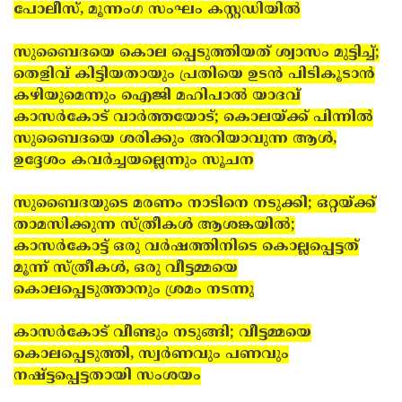
പോലീസ്, മൂന്നംഗ സംഘം കസ്റ്റഡിയില്‍
സുബൈദയെ
കൊല
പ്പെടുത്തിയത് ശ്വാസം മുട്ടിച്ച്;
തെളിവ് കിട്ടിയതായും പ്രതിയെ ഉടന്‍ പിടികൂടാന്‍
കഴിയുമെന്നും ഐജി മഹിപാല്‍ യാദവ്
കാസര്‍കോട് വാര്‍ത്തയോട്; കൊലയ്ക്ക് പിന്നില്‍
സുബൈദയെ ശരിക്കും അറിയാവുന്ന ആള്‍,
ഉദ്ദേശം കവര്‍ച്ചയല്ലെന്നും സൂചന
സുബൈദയുടെ മരണം നാടിനെ നടുക്കി; ഒറ്റയ്ക്ക്
താമസിക്കുന്ന സ്ത്രീകള്‍ ആശങ്കയില്‍;
കാസര്‍കോട്ട് ഒരു വര്‍ഷത്തിനിടെ കൊല്ലപ്പെട്ടത്
മൂന്ന് സ്ത്രീകള്‍, ഒരു വീട്ടമ്മയെ
കൊലപ്പെടുത്താനും ശ്രമം നടന്നു
കാസര്‍കോട് വീണ്ടും നടുങ്ങി; വീട്ടമ്മയെ
കൊലപ്പെടുത്തി, സ്വര്‍ണവും പണവും
നഷ്ട്ടപ്പെട്ടതായി സംശയം