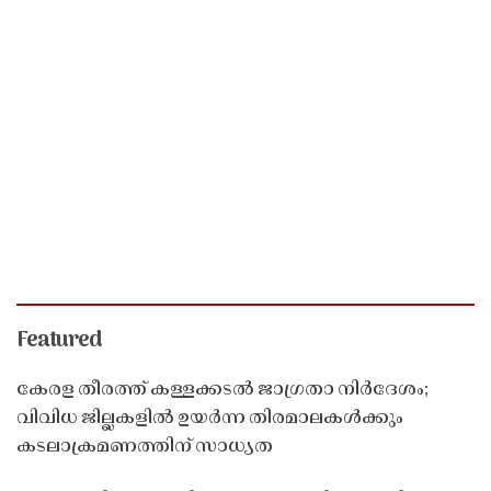
Featured
കേരള തീരത്ത് കള്ളക്കടൽ ജാഗ്രതാ നിർദേശം;
വിവിധ ജില്ലകളിൽ ഉയർന്ന തിരമാലകൾക്കും
കടലാക്രമണത്തിന് സാധ്യത