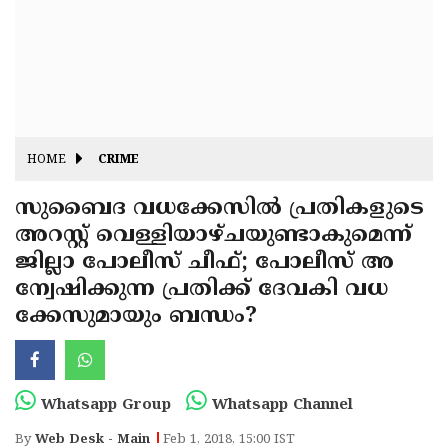
Fitr
May
Day
Eid
Al
Independence
Ad'ha
Day
Onam
HOME
CRIME
J&K
State
സുബൈദ വധക്കേസില്‍ പ്രതികളുടെ
Haryana
അറസ്റ്റ് വെള്ളിയാഴ്ചയുണ്ടാകുമെന്ന്
Assembly
State
Diwali
ജില്ലാ പോലീസ് ചീഫ്; പോലീസ് അ
Elections
Assembly
Christmas
ന്വേഷിക്കുന്ന പ്രതിക്ക് ദേവകി വധ
Elections
ക്കേസുമായും ബന്ധം?
New-
Year
Republic
Day
Budget
Whatsapp Group
Whatsapp Channel
Delhi
By
Web Desk - Main
Feb 1, 2018, 15:00 IST