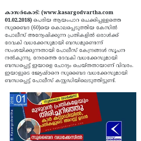
Election
Maha
കാസര്‍കോട്: (www.kasargodvartha.com
Shivarathri
International
01.02.2018)
പെരിയ ആയംപാറ ചെക്കിപ്പള്ളത്തെ
Women's
Anti-
സുബൈദ (60)യെ കൊലപ്പെടുത്തിയ കേസില്‍
പോലീസ് അന്വേഷിക്കുന്ന പ്രതികളില്‍ ഒരാള്‍ക്ക്
Day
Drug
Attukal
ദേവകി വധക്കേസുമായി ബന്ധമുണ്ടെന്ന്
Campaign
Pongala
Holi
സംശയിക്കുന്നതായി പോലീസ് കേന്ദ്രങ്ങള്‍ സൂചന
നല്‍കുന്നു. നേരത്തെ ദേവകി വധക്കേസുമായി
2025
2025
IPL
ബന്ധപ്പെട്ട് ഇയാളെ ചോദ്യം ചെയ്തതായാണ് വിവരം.
2025
Eid
ഇയാളുടെ ജ്യേഷ്ഠനെ സുബൈദ വധക്കേസുമായി
ബന്ധപ്പെട്ട് പോലീസ് കസ്റ്റഡിയിലെടുത്തിട്ടുണ്ട്.
Al-
Waqf
Fitr
Bill
Vishu
2025
Controversy
Festival
Good
2025
Friday
Easter
Observance
Sunday
By-
2025
2025
Election
Bihar