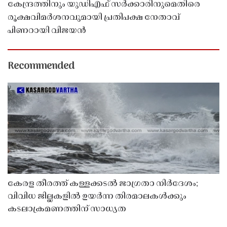
കേന്ദ്രത്തിനും യുഡിഎഫ് സർക്കാരിനുമെതിരെ
രൂക്ഷവിമർശനവുമായി പ്രതിപക്ഷ നേതാവ്
പിണറായി വിജയൻ
Recommended
കേരള തീരത്ത് കള്ളക്കടൽ ജാഗ്രതാ നിർദേശം;
വിവിധ ജില്ലകളിൽ ഉയർന്ന തിരമാലകൾക്കും
കടലാക്രമണത്തിന് സാധ്യത