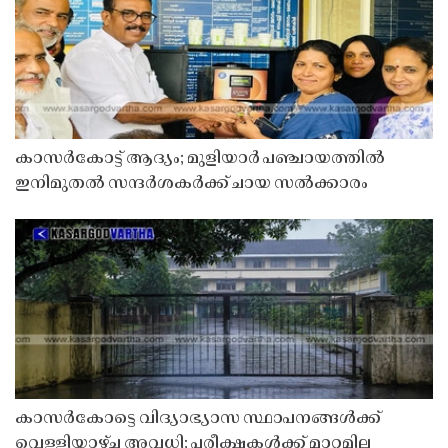
കാസർകോട്ട് ആദ്യം; മുളിയാർ പഞ്ചായത്തിൽ
ഇനിമുതൽ സന്ദർശകർക്ക് ചായ സൽക്കാരം
കാസർകോട്ടെ വിദ്യാഭ്യാസ സ്ഥാപനങ്ങൾക്ക്
വെള്ളിയാഴ്ച അവധി; പരീക്ഷകൾക്ക് മാറ്റമില്ല