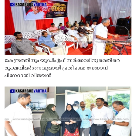
കേന്ദ്രത്തിനും യുഡിഎഫ് സർക്കാരിനുമെതിരെ
രൂക്ഷവിമർശനവുമായി പ്രതിപക്ഷ നേതാവ്
പിണറായി വിജയൻ