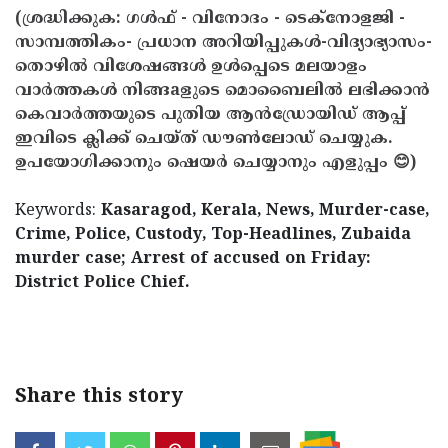
(ശ്രദ്ധിക്കുക: ഗൾഫ് - വിനോദം - ടെക്നോളജി -
സാമ്പത്തികം- പ്രധാന അറിയിപ്പുകൾ-വിദ്യാഭ്യാസം-
തൊഴിൽ വിശേഷങ്ങൾ ഉൾപ്പെടെ മലയാളം
വാർത്തകൾ നിങ്ങaളുടെ മൊബൈലിൽ ലഭിക്കാൻ
കെവാർത്തയുടെ പുതിയ ആൻഡ്രോയിഡ് ആപ്പ്
ഇവിടെ ക്ലിക്ക് ചെയ്ത് ഡൗൺലോഡ് ചെയ്യുക.
ഉപയോഗിക്കാനും ഷെയർ ചെയ്യാനും എളുപ്പം 😊)
Keywords:
Kasaragod, Kerala, News, Murder-case,
Crime, Police, Custody, Top-Headlines, Zubaida
murder case; Arrest of accused on Friday:
District Police Chief.
< !- START disable copy paste -->
Share this story