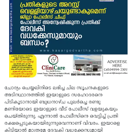
Updates
Assembly
Kerala
Polls
Local
Look
Body
Back
Election
2025
ചോദ്യം ചെയ്യലിനിടെ ലഭിച്ച ചില സൂചനകളുടെ
അടിസ്ഥാനത്തില്‍ ഇയാളുടെ സഹോദരനെ
പിടികൂടാനായി ബുധനാഴ്ച പുലര്‍ച്ചെ രണ്ടു
മണിയോടെ ഇയാളുടെ വീട് പോലീസ് വളയുകയും
ചെയ്തിരുന്നു. എന്നാല്‍ പോലീസിനെ വെട്ടിച്ച് പ്രതി
രക്ഷപ്പെടുകയായിരുന്നുവെന്നാണ് വിവരം. ഇയാളെ
കിട്ടിയാല്‍ മാത്രമേ ദേവകി വധക്കേസുമായി