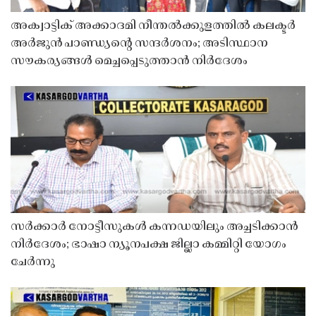
അക്വാട്ടിക് അക്കാദമി നീന്തൽക്കുളത്തിൽ കലക്ടർ
അർജുൻ പാണ്ഡ്യൻ്റെ സന്ദർശനം; അടിസ്ഥാന
സൗകര്യങ്ങൾ മെച്ചപ്പെടുത്താൻ നിർദേശം
സർക്കാർ നോട്ടീസുകൾ കന്നഡയിലും അച്ചടിക്കാൻ
നിർദേശം; ഭാഷാ ന്യൂനപക്ഷ ജില്ലാ കമ്മിറ്റി യോഗം
ചേർന്നു