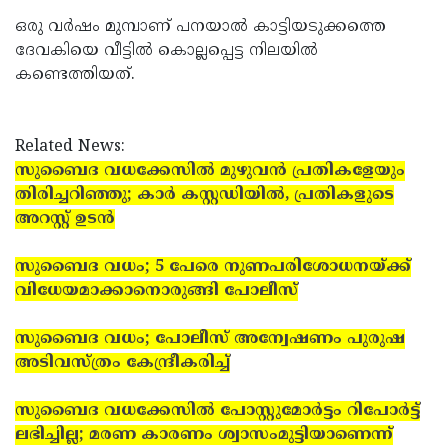
ഒരു വര്‍ഷം മുമ്പാണ് പനയാല്‍ കാട്ടിയടുക്കത്തെ
ദേവകിയെ വീട്ടില്‍ കൊല്ലപ്പെട്ട നിലയില്‍
കണ്ടെത്തിയത്.
Related News:
സുബൈദ വധക്കേസില്‍ മുഴുവന്‍ പ്രതികളേയും
തിരിച്ചറിഞ്ഞു; കാര്‍ കസ്റ്റഡിയില്‍, പ്രതികളുടെ
അറസ്റ്റ് ഉടന്‍
സുബൈദ വധം; 5 പേരെ നുണപരിശോധനയ്ക്ക്
വിധേയമാക്കാനൊരുങ്ങി പോലീസ്
സുബൈദ വധം; പോലീസ് അന്വേഷണം പുരുഷ
അടിവസ്ത്രം കേന്ദ്രീകരിച്ച്
സുബൈദ വധക്കേസില്‍ പോസ്റ്റുമോര്‍ട്ടം റിപോര്‍ട്ട്
ലഭിച്ചില്ല; മരണ കാരണം ശ്വാസംമുട്ടിയാണെന്ന്