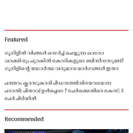
Featured
ഗൂഗിളിൽ നിങ്ങൾ സെർച്ച് ചെയ്യുന്ന ഓരോ
വാക്കിനും പുറകിൽ കോടികളുടെ ബിസിനസുണ്ട്!
ഗൂഗിളിന്റെ യഥാർത്ഥ വരുമാന മാർഗങ്ങൾ ഇതാ
പത്താം ക്ലാസുകാരി പീഡനത്തിനിരയായെന്ന
പരാതി; പിതാവ് ഉൾപ്പെടെ 7 പേർക്കെതിരെ കേസ്; 3
പേർ പിടിയിൽ
Recommended