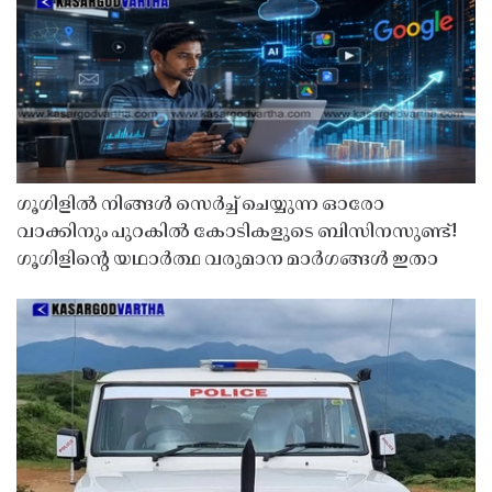
ഗൂഗിളിൽ നിങ്ങൾ സെർച്ച് ചെയ്യുന്ന ഓരോ
വാക്കിനും പുറകിൽ കോടികളുടെ ബിസിനസുണ്ട്!
ഗൂഗിളിന്റെ യഥാർത്ഥ വരുമാന മാർഗങ്ങൾ ഇതാ