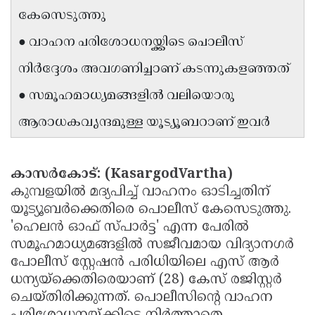
കേസെടുത്തു
Updates
Assembly
Kerala
● വാഹന പരിശോധനയ്ക്കിടെ പൊലീസ്
Polls
Local
Look
നിർദ്ദേശം അവഗണിച്ചാണ് കടന്നുകളഞ്ഞത്
Body
Back
Election
● സമൂഹമാധ്യമങ്ങളിൽ വലിയൊരു
2025
ആരാധകവൃന്ദമുള്ള യൂട്യൂബറാണ് ഇവർ
കാസർകോട്: (KasargodVartha)
കുമ്പളയിൽ മദ്യപിച്ച് വാഹനം ഓടിച്ചതിന്
യൂട്യൂബർക്കെതിരെ പൊലീസ് കേസെടുത്തു.
'ഹെലൻ ഓഫ് സ്പാർട്ട' എന്ന പേരിൽ
സമൂഹമാധ്യമങ്ങളിൽ സജീവമായ വിദ്യാനഗർ
പോലീസ് സ്റ്റേഷൻ പരിധിയിലെ എസ് ആർ
ധന്യയ്‌ക്കെതിരെയാണ് (28) കേസ് രജിസ്റ്റർ
ചെയ്തിരിക്കുന്നത്. പൊലീസിന്റെ വാഹന