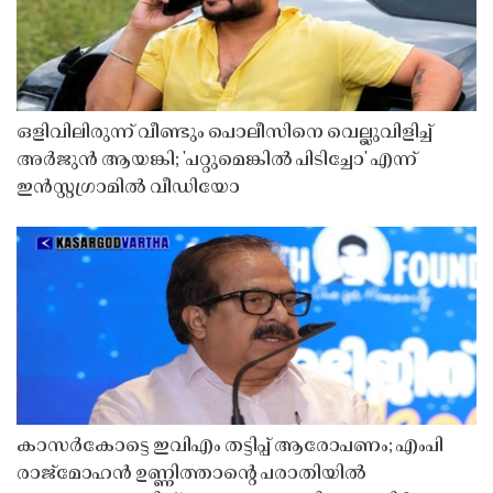
ഒളിവിലിരുന്ന് വീണ്ടും പൊലീസിനെ വെല്ലുവിളിച്ച്
അർജുൻ ആയങ്കി; 'പറ്റുമെങ്കിൽ പിടിച്ചോ' എന്ന്
ഇൻസ്റ്റഗ്രാമിൽ വീഡിയോ
കാസർകോട്ടെ ഇവിഎം തട്ടിപ്പ് ആരോപണം; എംപി
രാജ്‌മോഹൻ ഉണ്ണിത്താന്റെ പരാതിയിൽ