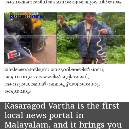
അന്വേഷണത്തിന് ആഭ്യന്തര മന്ത്രിയുടെ നിർദേശം
ഓടിക്കൊണ്ടിരുന്ന ഓട്ടോറിക്ഷയിൽ പാമ്പ്;
ഡ്രൈവറുടെ കൈയിൽ ചുറ്റിക്കയറി,
അത്ഭുതകരമായി രക്ഷപ്പെട്ട് യാത്രക്കാരും
ഡ്രൈവറും
Kasaragod Vartha is the first
local news portal in
Malayalam, and it brings you