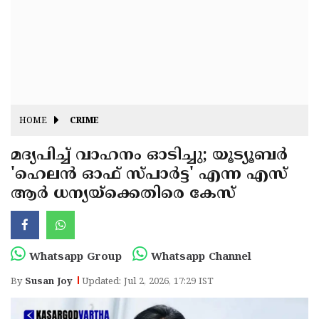
Fitr
May
Day
Eid
Al
Independence
Ad'ha
Day
Onam
J&K
HOME
CRIME
State
Haryana
മദ്യപിച്ച് വാഹനം ഓടിച്ചു; യൂട്യൂബർ
Assembly
State
Diwali
'ഹെലൻ ഓഫ് സ്പാർട്ട' എന്ന എസ്
ആർ ധന്യയ്‌ക്കെതിരെ കേസ്
Elections
Assembly
Christmas
Elections
New-
Year
Republic
Whatsapp Group
Whatsapp Channel
Day
Budget
By
Susan Joy
Updated: Jul 2, 2026, 17:29 IST
Delhi