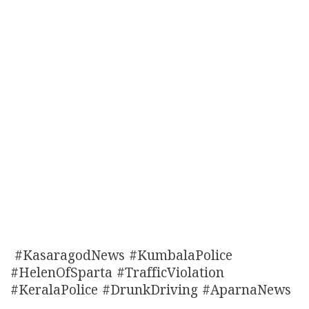
#KasaragodNews #KumbalaPolice
#HelenOfSparta #TrafficViolation
#KeralaPolice #DrunkDriving #AparnaNews