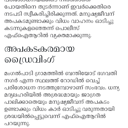
പരിശോധനയ്ക്കിടെ നിർത്താതെ
പോയതിനെ തുടർന്നാണ് ഇവർക്കെതിരെ
നടപടി സ്വീകരിച്ചിരിക്കുന്നത്. മനുഷ്യജീവന്
അപകടമുണ്ടാക്കും വിധം വാഹനം ഓടിച്ചു
കടന്നുകളഞ്ഞെന്ന് പൊലീസ്
എഫ്ഐആറിൽ വ്യക്തമാക്കുന്നു.
അപകടകരമായ
ഡ്രൈവിംഗ്
മംഗൽപാടി ഗ്രാമത്തിൽ ബന്തിയോട് ഭഗവതി
നഗർ എന്ന സ്ഥലത്ത് റോഡിൽ വെച്ച്
പരിശോധന നടത്തുമ്പോഴാണ് സംഭവം. ധന്യ
മദ്യലഹരിയിൽ അശ്രദ്ധമായും ജാഗ്രത
പാലിക്കാതെയും മനുഷ്യജീവന് അപകടം
ഉണ്ടാക്കും വിധം കാർ ഓടിച്ചു വരുന്നതായി
ശ്രദ്ധയിൽപ്പെട്ടുവെന്ന് എഫ്ഐആറിൽ
പറയുന്നു.