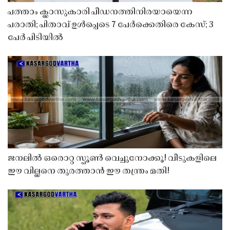
പത്താം ക്ലാസുകാരി പീഡനത്തിനിരയായെന്ന
പരാതി; പിതാവ് ഉൾപ്പെടെ 7 പേർക്കെതിരെ കേസ്; 3
പേർ പിടിയിൽ
ജനലിൽ ഒരൊറ്റ സ്പൂൺ വെച്ചുനോക്കൂ! വീടുകളിലെ
ഈ വില്ലനെ തുരത്താൻ ഈ തന്ത്രം മതി!