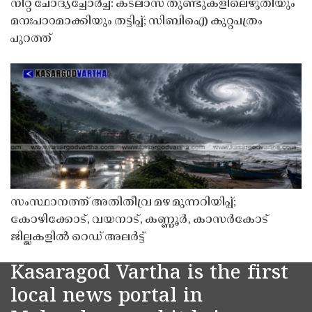
നീറ്റ് ചോദ്യച്ചോർച്ച: കടലാസ് തുണ്ടുകളിലെഴുതിയും
മനഃപാഠമാക്കിയും തട്ടിപ്പ്; സിബിഐ കുറ്റപത്രം
പുറത്ത്
സംസ്ഥാനത്ത് അതിതീവ്ര മഴ മുന്നറിയിപ്പ്;
കോഴിക്കോട്, വയനാട്, കണ്ണൂർ, കാസർകോട്
ജില്ലകളിൽ റെഡ് അലർട്ട്
Kasaragod Vartha is the first
local news portal in