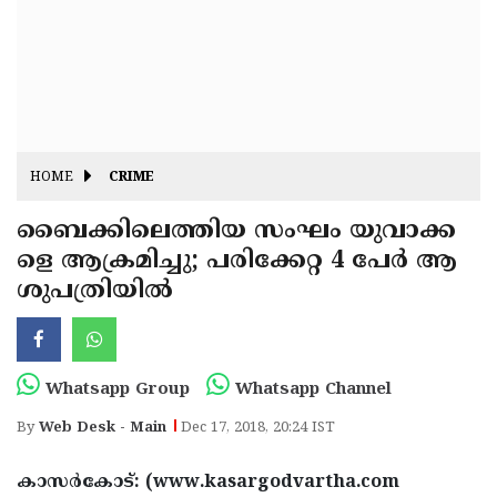
Fitr
May
Day
Eid
Al
Independence
Ad'ha
Day
Onam
HOME
CRIME
J&K
State
ബൈക്കിലെത്തിയ സംഘം യുവാക്ക
Haryana
ളെ ആക്രമിച്ചു; പരിക്കേറ്റ 4 പേര്‍ ആ
Assembly
State
Diwali
ശുപത്രിയില്‍
Elections
Assembly
Christmas
Elections
New-
Year
Republic
Whatsapp Group
Whatsapp Channel
Day
Budget
By
Web Desk - Main
Dec 17, 2018, 20:24 IST
Delhi
കാസര്‍കോട്: (www.kasargodvartha.com