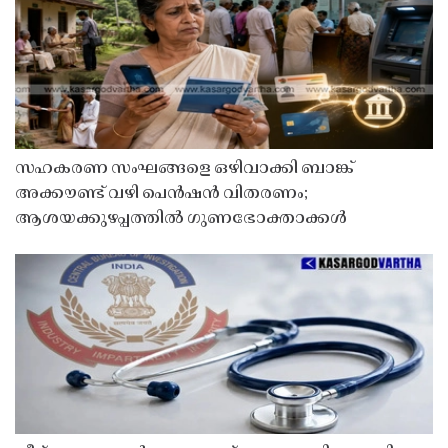
സഹകരണ സംഘങ്ങളെ ഒഴിവാക്കി ബാങ്ക്
അക്കൗണ്ട് വഴി പെൻഷൻ വിതരണം;
ആശയക്കുഴപ്പത്തിൽ ഗുണഭോക്താക്കൾ