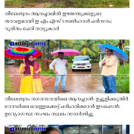
നീലേശ്വരം ആനച്ചാലിൽ ഇഴജന്തുക്കളുടെ
താവളമായി ഇ എം എസ് ടൗൺഹാൾ പരിസരം;
ദുരിതം പേറി നാട്ടുകാർ
നീലേശ്വരം നഗരസഭയിലെ ആനച്ചാൽ-ഉച്ചൂളിക്കുതിർ
റോഡിലെ വെള്ളക്കെട്ട് പരിഹരിക്കാൻ ഇടപെടൽ;
ഉദ്യോഗസ്ഥ സംഘം സ്ഥലം സന്ദർശിച്ചു