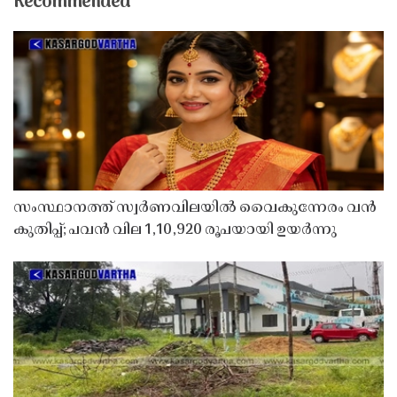
Recommended
സംസ്ഥാനത്ത് സ്വർണവിലയിൽ വൈകുന്നേരം വൻ
കുതിപ്പ്; പവൻ വില 1,10,920 രൂപയായി ഉയർന്നു