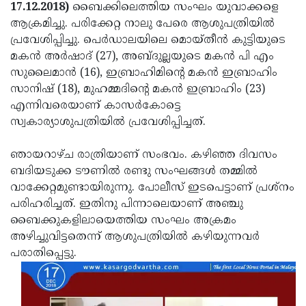
Election
Maha
17.12.2018)
ബൈക്കിലെത്തിയ സംഘം യുവാക്കളെ
ആക്രമിച്ചു. പരിക്കേറ്റ നാലു പേരെ ആശുപത്രിയില്‍
Shivarathri
International
പ്രവേശിപ്പിച്ചു. പെര്‍ഡാലയിലെ മൊയ്തീന്‍ കുട്ടിയുടെ
Women's
Anti-
മകന്‍ അര്‍ഷാദ് (27), അബ്ദുല്ലയുടെ മകന്‍ പി എം
സുലൈമാന്‍ (16), ഇബ്രാഹിമിന്റെ മകന്‍ ഇബ്രാഹിം
Day
Drug
Attukal
സാനിഷ് (18), മുഹമ്മദിന്റെ മകന്‍ ഇബ്രാഹിം (23)
Campaign
Pongala
Holi
എന്നിവരെയാണ് കാസര്‍കോട്ടെ
സ്വകാര്യാശുപത്രിയില്‍ പ്രവേശിപ്പിച്ചത്.
2025
2025
IPL
2025
Eid
ഞായറാഴ്ച രാത്രിയാണ് സംഭവം. കഴിഞ്ഞ ദിവസം
ബദിയടുക്ക ടൗണില്‍ രണ്ടു സംഘങ്ങള്‍ തമ്മില്‍
Al-
Waqf
വാക്കേറ്റമുണ്ടായിരുന്നു. പോലീസ് ഇടപെട്ടാണ് പ്രശ്‌നം
Fitr
Bill
Vishu
പരിഹരിച്ചത്. ഇതിനു പിന്നാലെയാണ് അഞ്ചു
ബൈക്കുകളിലായെത്തിയ സംഘം അക്രമം
2025
Controversy
Festival
Good
അഴിച്ചുവിട്ടതെന്ന് ആശുപത്രിയില്‍ കഴിയുന്നവര്‍
2025
Friday
Easter
പരാതിപ്പെട്ടു.
Observance
Sunday
By-
2025
2025
Election
Bihar