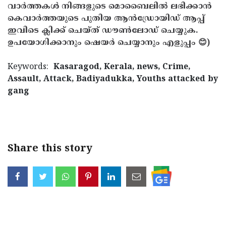
വാർത്തകൾ നിങ്ങളുടെ മൊബൈലിൽ ലഭിക്കാൻ
കെവാർത്തയുടെ പുതിയ ആൻഡ്രോയിഡ് ആപ്പ്
ഇവിടെ ക്ലിക്ക് ചെയ്ത് ഡൗൺലോഡ് ചെയ്യുക.
ഉപയോഗിക്കാനും ഷെയർ ചെയ്യാനും എളുപ്പം 😊)
Keywords:
Kasaragod, Kerala, news, Crime,
Assault, Attack, Badiyadukka, Youths attacked by
gang
< !- START disable copy paste -->
Share this story