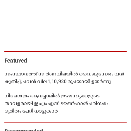
Featured
സംസ്ഥാനത്ത് സ്വർണവിലയിൽ വൈകുന്നേരം വൻ
കുതിപ്പ്; പവൻ വില 1,10,920 രൂപയായി ഉയർന്നു
നീലേശ്വരം ആനച്ചാലിൽ ഇഴജന്തുക്കളുടെ
താവളമായി ഇ എം എസ് ടൗൺഹാൾ പരിസരം;
ദുരിതം പേറി നാട്ടുകാർ