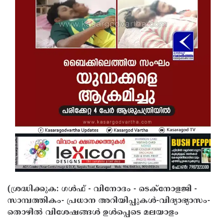
Updates
Assembly
Kerala
Polls
Local
Look
Body
Back
Election
2025
(ശ്രദ്ധിക്കുക: ഗൾഫ് - വിനോദം - ടെക്നോളജി -
സാമ്പത്തികം- പ്രധാന അറിയിപ്പുകൾ-വിദ്യാഭ്യാസം-
തൊഴിൽ വിശേഷങ്ങൾ ഉൾപ്പെടെ മലയാളം