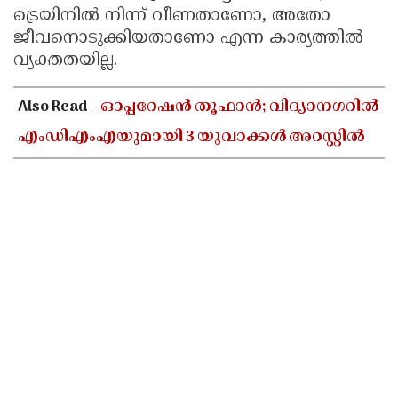
ട്രെയിനിൽ നിന്ന് വീണതാണോ, അതോ
ജീവനൊടുക്കിയതാണോ എന്ന കാര്യത്തിൽ
വ്യക്തതയില്ല.
Also Read -
ഓപ്പറേഷൻ തൂഫാൻ; വിദ്യാനഗറിൽ
എംഡിഎംഎയുമായി 3 യുവാക്കൾ അറസ്റ്റിൽ