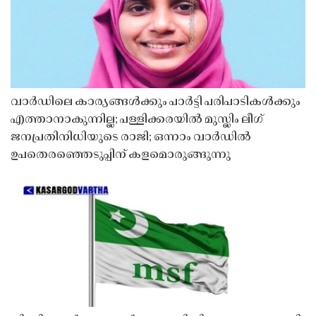
വാർഡിലെ കാര്യങ്ങൾക്കും പാർട്ടി പരിപാടികൾക്കും
എത്താനാകുന്നില്ല; പള്ളിക്കരയിൽ മുസ്ലിം ലീഗ്
ജനപ്രതിനിധിയുടെ രാജി; ഒന്നാം വാർഡിൽ
ഉപതെരഞ്ഞെടുപ്പിന് കളമൊരുങ്ങുന്നു