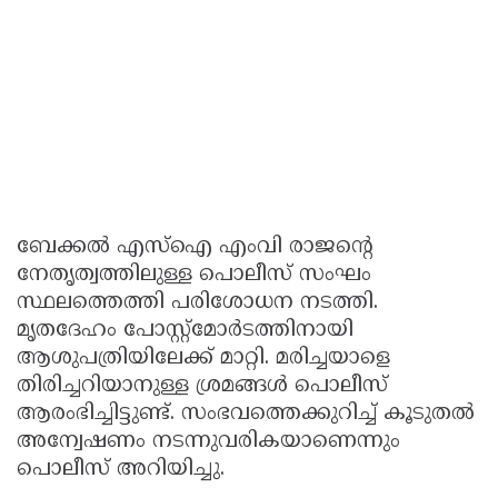
ബേക്കൽ എസ്ഐ എംവി രാജൻ്റെ
നേതൃത്വത്തിലുള്ള പൊലീസ് സംഘം
സ്ഥലത്തെത്തി പരിശോധന നടത്തി.
മൃതദേഹം പോസ്റ്റ്മോർടത്തിനായി
ആശുപത്രിയിലേക്ക് മാറ്റി. മരിച്ചയാളെ
തിരിച്ചറിയാനുള്ള ശ്രമങ്ങൾ പൊലീസ്
ആരംഭിച്ചിട്ടുണ്ട്. സംഭവത്തെക്കുറിച്ച് കൂടുതൽ
അന്വേഷണം നടന്നുവരികയാണെന്നും
പൊലീസ് അറിയിച്ചു.