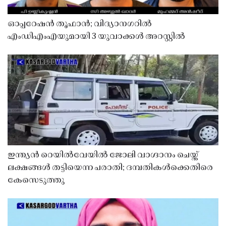
ഓപ്പറേഷൻ തൂഫാൻ; വിദ്യാനഗറിൽ
എംഡിഎംഎയുമായി 3 യുവാക്കൾ അറസ്റ്റിൽ
ഇന്ത്യൻ റെയിൽവേയിൽ ജോലി വാഗ്ദാനം ചെയ്ത്
ലക്ഷങ്ങൾ തട്ടിയെന്ന പരാതി; ദമ്പതികൾക്കെതിരെ
കേസെടുത്തു