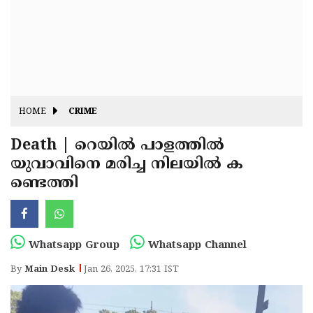
Fitr
May
Day
Eid
Al
Independence
Ad'ha
Day
Onam
HOME
CRIME
J&K
State
Death | റെയിൽ പാളത്തിൽ
Haryana
യുവാവിനെ മരിച്ച നിലയിൽ ക
Assembly
State
Diwali
ണ്ടെത്തി
Elections
Assembly
Christmas
Elections
New-
Year
Republic
Whatsapp Group
Whatsapp Channel
Day
Budget
By
Main Desk
Jan 26, 2025, 17:31 IST
Delhi