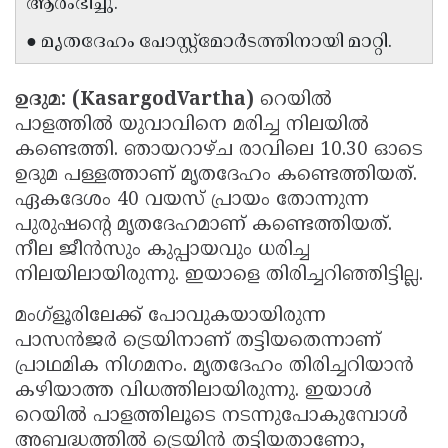
ആരംഭിച്ചു.
Updates
Assembly
Kerala
● മൃതദേഹം പോസ്റ്റ്മോർടത്തിനായി മാറ്റി.
Polls
Local
Look
Body
Back
ഉദുമ: (KasargodVartha)
റെയിൽ
പാളത്തിൽ യുവാവിനെ മരിച്ച നിലയിൽ
Election
2025
കണ്ടെത്തി. ഞായറാഴ്ച രാവിലെ 10.30 ഓടെ
ഉദുമ പള്ളത്താണ് മൃതദേഹം കണ്ടെത്തിയത്.
ഏകദേശം 40 വയസ് പ്രായം തോന്നുന്ന
പുരുഷൻ്റെ മൃതദേഹമാണ് കണ്ടെത്തിയത്.
നീല ജീൻസും കുപ്പായവും ധരിച്ച
നിലയിലായിരുന്നു. ഇയാളെ തിരിച്ചറിഞ്ഞിട്ടില്ല.
മംഗ്ളൂരിലേക്ക് പോവുകയായിരുന്ന
പാസൻജർ ട്രെയിനാണ് തട്ടിയതെന്നാണ്
പ്രാഥമിക നിഗമനം. മൃതദേഹം തിരിച്ചറിയാൻ
കഴിയാത്ത വിധത്തിലായിരുന്നു. ഇയാൾ
റെയിൽ പാളത്തിലൂടെ നടന്നുപോകുമ്പോൾ
അബദ്ധത്തിൽ ട്രെയിൻ തട്ടിയതാണോ,