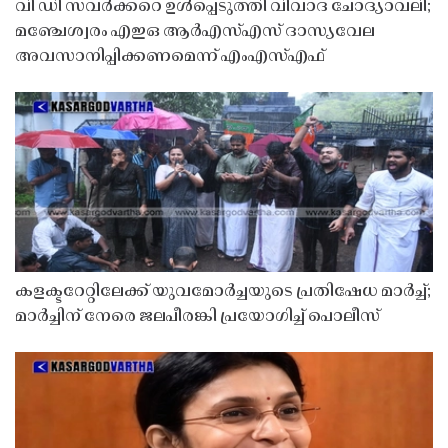
വി ഡി സവർക്കറെ ഉൾപ്പെടുത്തി വിവാദ ചോദ്യാവലി;
മഞ്ചേശ്വരം എഇഒ ആർഎസ്എസ് ദാസ്യവേല
അവസാനിപ്പിക്കണമെന്ന് എംഎസ്എഫ്
കളക്ടറേറ്റിലേക്ക് യുവമോർച്ചയുടെ പ്രതിഷേധ മാർച്ച്;
മാർച്ചിന് നേരെ ജലപീരങ്കി പ്രയോഗിച്ച് പൊലീസ്