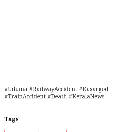
#Uduma #RailwayAccident #Kasargod
#TrainAccident #Death #KeralaNews
Tags