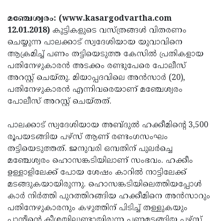
Election
Maha
മഞ്ചേശ്വരം: (www.kasargodvartha.com
Shivarathri
International
12.01.2018)
കുട്ടികളുടെ വസ്ത്രങ്ങള്‍ വിതരണം
Women's
Anti-
ചെയ്യുന്ന പാലക്കാട് സ്വദേശിയായ യുവാവിനെ
ആക്രമിച്ച് പണം തട്ടിയെടുത്ത കേസില്‍ പ്രതികളായ
Day
Drug
Attukal
പതിനേഴുകാരന്‍ അടക്കം രണ്ടുപേരെ പോലീസ്
Campaign
Pongala
Holi
അറസ്റ്റ് ചെയ്തു. മിയാപ്പദവിലെ അന്‍സാര്‍ (20),
പതിനേഴുകാരന്‍ എന്നിവരെയാണ് മഞ്ചേശ്വരം
2025
2025
IPL
പോലീസ് അറസ്റ്റ് ചെയ്തത്.
2025
Eid
പാലക്കാട് സ്വദേശിയായ അബ്ദുല്‍ ഹക്കീമിന്റെ 3,500
Al-
Waqf
രൂപയടങ്ങിയ പഴ്സ് ആണ് രണ്ടംഗസംഘം
Fitr
Bill
Vishu
തട്ടിയെടുത്തത്. ജനുവരി ഒമ്പതിന് പുലര്‍ച്ചെ
മഞ്ചേശ്വരം ഹൊസങ്കടിയിലാണ് സംഭവം. ഹക്കീം
2025
Controversy
Festival
Good
ഉള്ളാളിലേക്ക് പോയ ശേഷം കാറില്‍ നാട്ടിലേക്ക്
2025
Friday
Easter
മടങ്ങുകയായിരുന്നു. ഹൊസങ്കടിയിലെത്തിയപ്പോള്‍
കാര്‍ നിര്‍ത്തി പുറത്തിറങ്ങിയ ഹക്കീമിനെ അന്‍സാറും
Observance
Sunday
By-
പതിനേഴുകാരനും കഴുത്തിന് പിടിച്ച് തള്ളുകയും
2025
2025
Election
Bihar
പാന്റിന്റെ കീശയിലുണ്ടായിരുന്ന പണമടങ്ങിയ പഴ്സ്