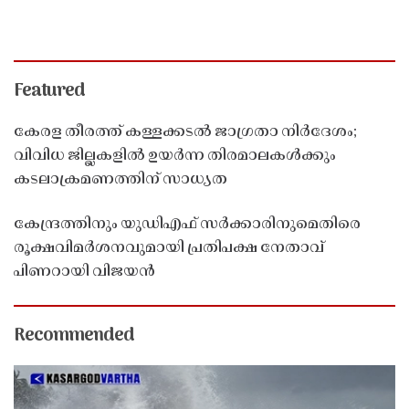
Featured
കേരള തീരത്ത് കള്ളക്കടൽ ജാഗ്രതാ നിർദേശം;
വിവിധ ജില്ലകളിൽ ഉയർന്ന തിരമാലകൾക്കും
കടലാക്രമണത്തിന് സാധ്യത
കേന്ദ്രത്തിനും യുഡിഎഫ് സർക്കാരിനുമെതിരെ
രൂക്ഷവിമർശനവുമായി പ്രതിപക്ഷ നേതാവ്
പിണറായി വിജയൻ
Recommended