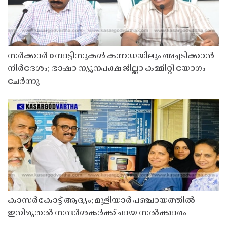
സർക്കാർ നോട്ടീസുകൾ കന്നഡയിലും അച്ചടിക്കാൻ
നിർദേശം; ഭാഷാ ന്യൂനപക്ഷ ജില്ലാ കമ്മിറ്റി യോഗം
ചേർന്നു
കാസർകോട്ട് ആദ്യം; മുളിയാർ പഞ്ചായത്തിൽ
ഇനിമുതൽ സന്ദർശകർക്ക് ചായ സൽക്കാരം