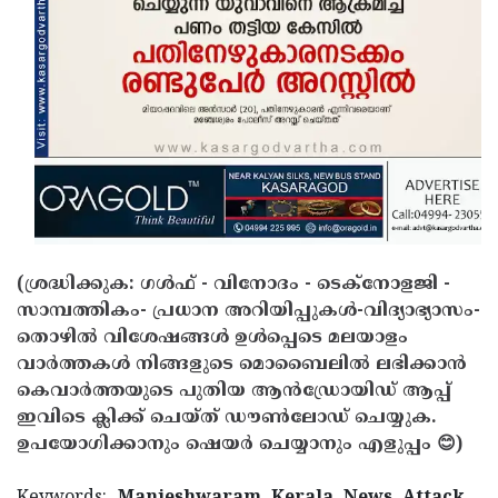
(ശ്രദ്ധിക്കുക: ഗൾഫ് - വിനോദം - ടെക്നോളജി -
സാമ്പത്തികം- പ്രധാന അറിയിപ്പുകൾ-വിദ്യാഭ്യാസം-
തൊഴിൽ വിശേഷങ്ങൾ ഉൾപ്പെടെ മലയാളം
വാർത്തകൾ നിങ്ങളുടെ മൊബൈലിൽ ലഭിക്കാൻ
കെവാർത്തയുടെ പുതിയ ആൻഡ്രോയിഡ് ആപ്പ്
ഇവിടെ ക്ലിക്ക് ചെയ്ത് ഡൗൺലോഡ് ചെയ്യുക.
ഉപയോഗിക്കാനും ഷെയർ ചെയ്യാനും എളുപ്പം 😊)