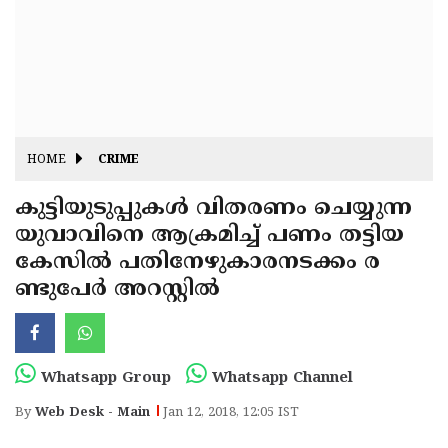
Fitr
May
Day
Eid
Al
Independence
Ad'ha
Day
Onam
HOME
CRIME
J&K
State
കുട്ടിയുടുപ്പുകള്‍ വിതരണം ചെയ്യുന്ന
Haryana
യുവാവിനെ ആക്രമിച്ച് പണം തട്ടിയ
Assembly
State
Diwali
കേസില്‍ പതിനേഴുകാരനടക്കം ര
Elections
Assembly
Christmas
ണ്ടുപേര്‍ അറസ്റ്റില്‍
Elections
New-
Year
Republic
Whatsapp Group
Whatsapp Channel
Day
Budget
By
Web Desk - Main
Jan 12, 2018, 12:05 IST
Delhi