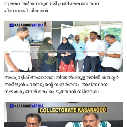
രൂക്ഷവിമർശനവുമായി പ്രതിപക്ഷ നേതാവ്
പിണറായി വിജയൻ
അക്വാട്ടിക് അക്കാദമി നീന്തൽക്കുളത്തിൽ കലക്ടർ
അർജുൻ പാണ്ഡ്യൻ്റെ സന്ദർശനം; അടിസ്ഥാന
സൗകര്യങ്ങൾ മെച്ചപ്പെടുത്താൻ നിർദേശം