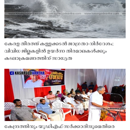
കേരള തീരത്ത് കള്ളക്കടൽ ജാഗ്രതാ നിർദേശം;
വിവിധ ജില്ലകളിൽ ഉയർന്ന തിരമാലകൾക്കും
കടലാക്രമണത്തിന് സാധ്യത
കേന്ദ്രത്തിനും യുഡിഎഫ് സർക്കാരിനുമെതിരെ