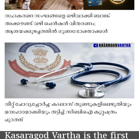
സഹകരണ സംഘങ്ങളെ ഒഴിവാക്കി ബാങ്ക്
അക്കൗണ്ട് വഴി പെൻഷൻ വിതരണം;
ആശയക്കുഴപ്പത്തിൽ ഗുണഭോക്താക്കൾ
നീറ്റ് ചോദ്യച്ചോർച്ച: കടലാസ് തുണ്ടുകളിലെഴുതിയും
മനഃപാഠമാക്കിയും തട്ടിപ്പ്; സിബിഐ കുറ്റപത്രം
പുറത്ത്
Kasaragod Vartha is the first