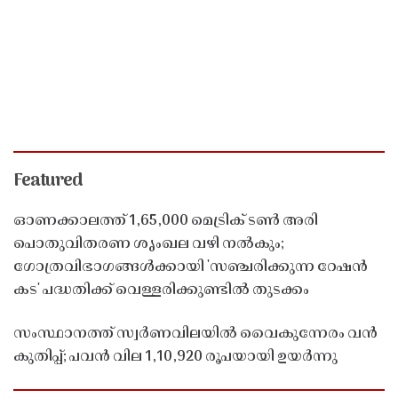
Featured
ഓണക്കാലത്ത് 1,65,000 മെട്രിക് ടൺ അരി
പൊതുവിതരണ ശൃംഖല വഴി നൽകും;
ഗോത്രവിഭാഗങ്ങൾക്കായി 'സഞ്ചരിക്കുന്ന റേഷൻ
കട' പദ്ധതിക്ക് വെള്ളരിക്കുണ്ടിൽ തുടക്കം
സംസ്ഥാനത്ത് സ്വർണവിലയിൽ വൈകുന്നേരം വൻ
കുതിപ്പ്; പവൻ വില 1,10,920 രൂപയായി ഉയർന്നു