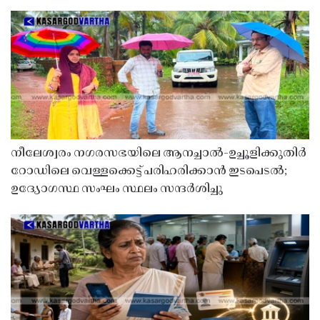
നീലേശ്വരം നഗരസഭയിലെ ആനച്ചാൽ-ഉച്ചൂളിക്കുതിർ
റോഡിലെ വെള്ളക്കെട്ട് പരിഹരിക്കാൻ ഇടപെടൽ;
ഉദ്യോഗസ്ഥ സംഘം സ്ഥലം സന്ദർശിച്ചു