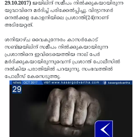
Election
Maha
29.10.2017)
ജയിലിന് സമീപം നില്‍ക്കുകയായിരുന്ന
യുവാവിനെ മര്‍ദിച്ച് പരിക്കേല്‍പ്പിച്ചു. വിദ്യാനഗര്‍
Shivarathri
International
നെല്‍ക്കള കോളനിയിലെ പ്രശാന്തി(24)നാണ്
Women's
Anti-
അടിയേറ്റത്.
Day
Drug
Attukal
ശനിയാഴ്ച വൈകുന്നേരം കാസര്‍കോട്
Campaign
Pongala
Holi
സബ്ജയിലിന് സമീപം നില്‍ക്കുകയായിരുന്ന
പ്രശാന്തിനെ ഇവിടെയെത്തിയ നാല് പേര്‍
2025
2025
IPL
മര്‍ദിക്കുകയായിരുന്നുവെന്ന് പ്രശാന്ത് പോലീസില്‍
2025
Eid
നല്‍കിയ പരാതിയില്‍ പറയുന്നു. സംഭവത്തില്‍
പോലീസ് കേസെടുത്തു.
Al-
Waqf
Fitr
Bill
Vishu
2025
Controversy
Festival
Good
2025
Friday
Easter
Observance
Sunday
By-
2025
2025
Election
Bihar