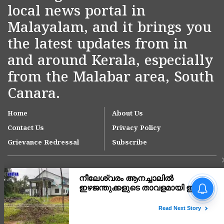
local news portal in
Malayalam, and it brings you
the latest updates from in
and around Kerala, especially
from the Malabar area, South
Canara.
Home
About Us
Contact Us
Privacy Policy
Grievance Redressal
Subscribe
ഓണക്കാലത്ത് 1,65,000
മെട്രിക് ടൺ അരി
പൊതുവിതരണ ശൃംഖല വഴി
നൽകും;
Copyright © 2007-
2026
Kasargodvartha
ഗോത്രവിഭാഗങ്ങൾക്കായി