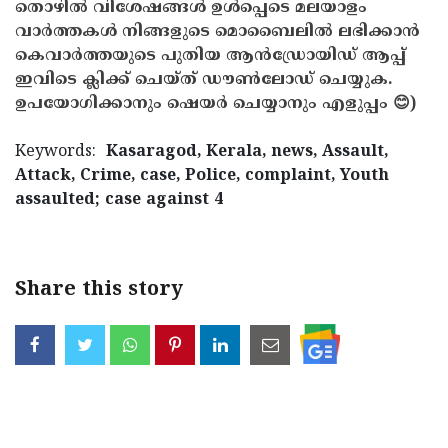
തൊഴിൽ വിശേഷങ്ങൾ ഉൾപ്പെടെ മലയാളം
വാർത്തകൾ നിങ്ങളുടെ മൊബൈലിൽ ലഭിക്കാൻ
കെവാർത്തയുടെ പുതിയ ആൻഡ്രോയിഡ് ആപ്പ്
ഇവിടെ ക്ലിക്ക് ചെയ്ത് ഡൗൺലോഡ് ചെയ്യുക.
ഉപയോഗിക്കാനും ഷെയർ ചെയ്യാനും എളുപ്പം 😊)
Keywords:
Kasaragod, Kerala, news, Assault,
Attack, Crime, case, Police, complaint, Youth
assaulted; case against 4
Share this story