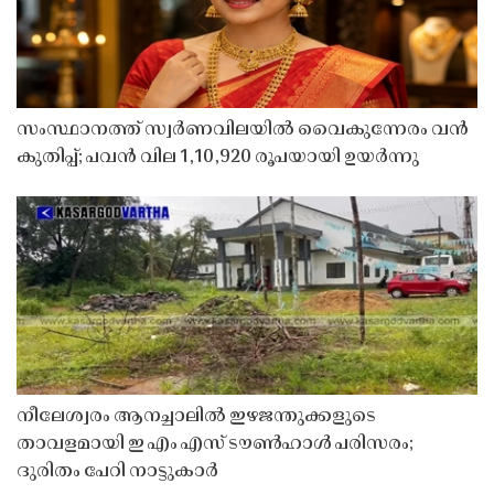
സംസ്ഥാനത്ത് സ്വർണവിലയിൽ വൈകുന്നേരം വൻ
കുതിപ്പ്; പവൻ വില 1,10,920 രൂപയായി ഉയർന്നു
നീലേശ്വരം ആനച്ചാലിൽ ഇഴജന്തുക്കളുടെ
താവളമായി ഇ എം എസ് ടൗൺഹാൾ പരിസരം;
ദുരിതം പേറി നാട്ടുകാർ