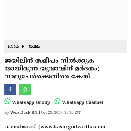
Fitr
May
Day
Eid
Al
Independence
Ad'ha
Day
Onam
HOME
CRIME
J&K
State
ജയിലിന് സമീപം നില്‍ക്കുക
Haryana
യായിരുന്ന യുവാവിന് മര്‍ദനം;
Assembly
State
Diwali
നാലുപേര്‍ക്കെതിരെ കേസ്
Elections
Assembly
Christmas
Elections
New-
Year
Republic
Whatsapp Group
Whatsapp Channel
Day
Budget
By
Web Desk SN
Oct 29, 2017, 17:10 IST
Delhi
കാസര്‍കോട്: (www.kasargodvartha.com