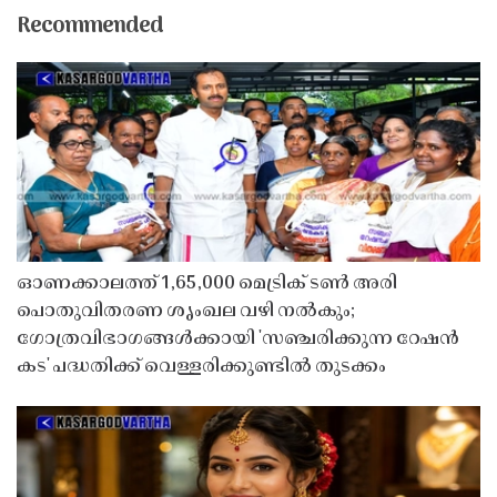
Recommended
ഓണക്കാലത്ത് 1,65,000 മെട്രിക് ടൺ അരി
പൊതുവിതരണ ശൃംഖല വഴി നൽകും;
ഗോത്രവിഭാഗങ്ങൾക്കായി 'സഞ്ചരിക്കുന്ന റേഷൻ
കട' പദ്ധതിക്ക് വെള്ളരിക്കുണ്ടിൽ തുടക്കം