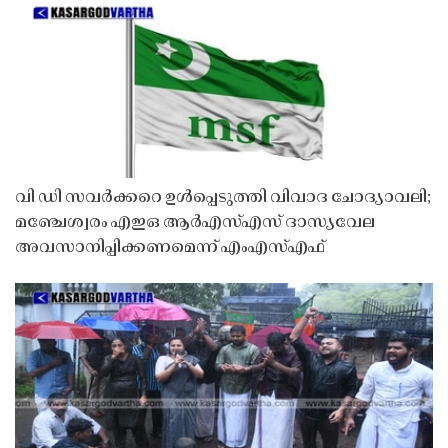
വി ഡി സവർക്കറെ ഉൾപ്പെടുത്തി വിവാദ ചോദ്യാവലി;
മഞ്ചേശ്വരം എഇഒ ആർഎസ്എസ് ദാസ്യവേല
അവസാനിപ്പിക്കണമെന്ന് എംഎസ്എഫ്