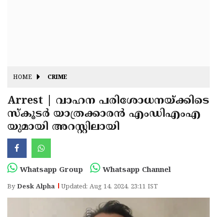
Fitr
May
Day
Eid
Al
Independence
Ad'ha
Day
Onam
HOME
CRIME
J&K
State
Arrest | വാഹന പരിശോധനയ്ക്കിടെ
Haryana
സ്‌കൂടർ യാത്രക്കാരൻ എംഡിഎംഎ
Assembly
State
Diwali
യുമായി അറസ്റ്റിലായി
Elections
Assembly
Christmas
Elections
New-
Year
Republic
Whatsapp Group
Whatsapp Channel
Day
Budget
By
Desk Alpha
Updated: Aug 14, 2024, 23:11 IST
Delhi