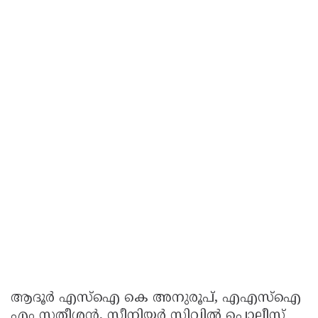
ആദൂർ എസ്ഐ കെ അനുരൂപ്, എഎസ്ഐ
എം സതീശൻ, സീനിയർ സിവിൽ പൊലീസ്