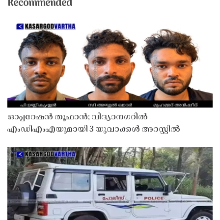
Recommended
ഓപ്പറേഷൻ തൂഫാൻ; വിദ്യാനഗറിൽ
എംഡിഎംഎയുമായി 3 യുവാക്കൾ അറസ്റ്റിൽ