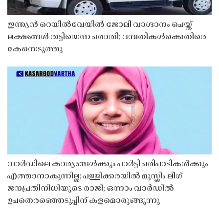
ഇന്ത്യൻ റെയിൽവേയിൽ ജോലി വാഗ്ദാനം ചെയ്ത്
ലക്ഷങ്ങൾ തട്ടിയെന്ന പരാതി; ദമ്പതികൾക്കെതിരെ
കേസെടുത്തു
വാർഡിലെ കാര്യങ്ങൾക്കും പാർട്ടി പരിപാടികൾക്കും
എത്താനാകുന്നില്ല; പള്ളിക്കരയിൽ മുസ്ലിം ലീഗ്
ജനപ്രതിനിധിയുടെ രാജി; ഒന്നാം വാർഡിൽ
ഉപതെരഞ്ഞെടുപ്പിന് കളമൊരുങ്ങുന്നു