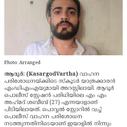
Election
Maha
Shivarathri
International
Women's
Anti-
Day
Drug
Attukal
Campaign
Pongala
Holi
2025
2025
IPL
Photo: Arranged
2025
Eid
Al-
Waqf
ആദൂർ: (KasargodVartha)
വാഹന
പരിശോധനയ്ക്കിടെ സ്‌കൂടർ യാത്രക്കാരൻ
Fitr
Bill
Vishu
എംഡിഎംഎയുമായി അറസ്റ്റിലായി. ആദൂർ
2025
Controversy
Festival
Good
പൊലീസ് സ്റ്റേഷൻ പരിധിയിലെ എം എം
അഹ്‌മദ്‌ ശബീബ് (27) എന്നയാളാണ്
2025
Friday
Easter
പിടിയിലായത്. പൊവ്വൽ സ്റ്റോറിൽ വച്ച്
Observance
Sunday
By-
പൊലീസ് വാഹന പരിശോധന
2025
നടത്തുന്നതിനിടെയാണ് ഇയാളിൽ നിന്നും
2025
Election
Bihar