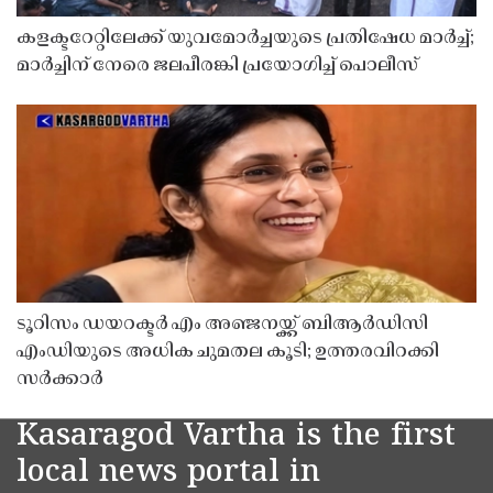
കളക്ടറേറ്റിലേക്ക് യുവമോർച്ചയുടെ പ്രതിഷേധ മാർച്ച്;
മാർച്ചിന് നേരെ ജലപീരങ്കി പ്രയോഗിച്ച് പൊലീസ്
ടൂറിസം ഡയറക്ടർ എം അഞ്ജനയ്ക്ക് ബിആർഡിസി
എംഡിയുടെ അധിക ചുമതല കൂടി; ഉത്തരവിറക്കി
സർക്കാർ
Kasaragod Vartha is the first
local news portal in