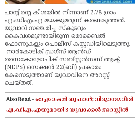
പാന്റിന്റെ കീശയിൽ നിന്നാണ് 2.78 ഗ്രാം
എംഡിഎംഎ മയക്കുമരുന്ന് കണ്ടെടുത്തത്.
യുവാവ് സഞ്ചരിച്ച സ്‌കൂടറും
കൈവശമുണ്ടായിരുന്ന മൊബൈൽ
ഫോണുകളും പൊലീസ് കസ്റ്റഡിയിലെടുത്തു.
നാർകോടിക് ഡ്രഗ്സ് ആൻഡ്
സൈകോട്രോപിക് സബ്സ്റ്റൻസസ് ആക്ട്
(NDPS) സെക്ഷൻ 22(ബി) പ്രകാരം
കേസെടുത്താണ് യുവാവിനെ അറസ്റ്റ്
ചെയ്തത്.
Also Read -
ഓപ്പറേഷൻ തൂഫാൻ; വിദ്യാനഗറിൽ
എംഡിഎംഎയുമായി 3 യുവാക്കൾ അറസ്റ്റിൽ