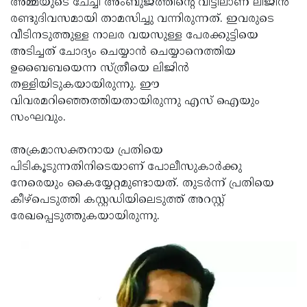
അമ്മയുടെ ചേച്ചി അംബുജത്തിന്റെ വീട്ടിലാണ് ലിജിന്‍
Updates
Assembly
രണ്ടുദിവസമായി താമസിച്ചു വന്നിരുന്നത്. ഇവരുടെ
Kerala
വീടിനടുത്തുള്ള നാലര വയസുള്ള പേരക്കുട്ടിയെ
Polls
Local
Look
അടിച്ചത് ചോദ്യം ചെയ്യാന്‍ ചെയ്യാനെത്തിയ
Body
Back
ഉബൈബയെന്ന സ്ത്രീയെ ലിജിന്‍
തള്ളിയിടുകയായിരുന്നു. ഈ
Election
2025
വിവരമറിഞ്ഞെത്തിയതായിരുന്നു എസ് ഐയും
സംഘവും.
അക്രമാസക്തനായ പ്രതിയെ
പിടികൂടുന്നതിനിടെയാണ് പോലീസുകാര്‍ക്കു
നേരെയും കൈയ്യേറ്റമുണ്ടായത്. തുടര്‍ന്ന് പ്രതിയെ
കീഴ്‌പെടുത്തി കസ്റ്റഡിയിലെടുത്ത് അറസ്റ്റ്
രേഖപ്പെടുത്തുകയായിരുന്നു.