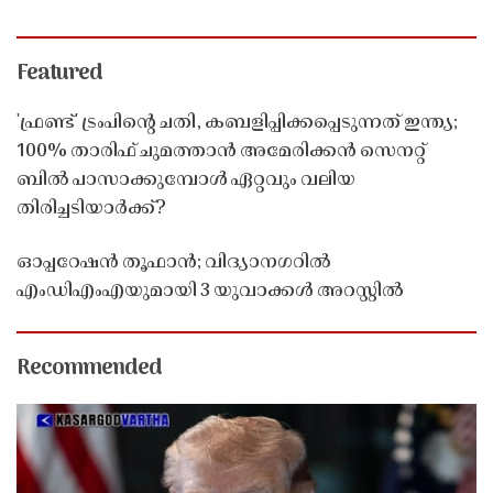
Featured
'ഫ്രണ്ട്' ട്രംപിന്റെ ചതി, കബളിപ്പിക്കപ്പെടുന്നത് ഇന്ത്യ;
100% താരിഫ് ചുമത്താൻ അമേരിക്കൻ സെനറ്റ്
ബിൽ പാസാക്കുമ്പോൾ ഏറ്റവും വലിയ
തിരിച്ചടിയാർക്ക്?
ഓപ്പറേഷൻ തൂഫാൻ; വിദ്യാനഗറിൽ
എംഡിഎംഎയുമായി 3 യുവാക്കൾ അറസ്റ്റിൽ
Recommended