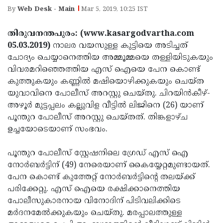
Election
Maha
By
Web Desk - Main
Mar 5, 2019, 10:25 IST
Shivarathri
International
തിരുവനന്തപുരം: (www.kasargodvartha.com
Women's
Anti-
05.03.2019)
നാലര വയസുള്ള കുട്ടിയെ അടിച്ചത്
Day
Drug
ചോദ്യം ചെയ്യാനെത്തിയ അമ്മൂമ്മയെ തള്ളിയിടുകയും
Attukal
വിവരമറിഞ്ഞെത്തിയ എസ് ഐയെ പേന കൊണ്ട്
Campaign
Pongala
Holi
കുത്തുകയും കണ്ണില്‍ മഷിയൊഴിക്കുകയും ചെയ്ത
2025
2025
യുവാവിനെ പോലീസ് അറസ്റ്റു ചെയ്തു. ചിറയിന്‍കീഴ്-
IPL
അഴൂര്‍ മുട്ടപ്പലം കല്ലുവിള വീട്ടില്‍ ലിജിനെ (26) യാണ്
2025
Eid
പൂന്തുറ പോലീസ് അറസ്റ്റു ചെയ്തത്. തിങ്കളാഴ്ച
Al-
ഉച്ചയോടെയാണ് സംഭവം.
Waqf
Fitr
Bill
Vishu
പൂന്തുറ പോലീസ് സ്റ്റേഷനിലെ ഗ്രേഡ് എസ് ഐ
2025
Controversy
Festival
നോര്‍ബര്‍ട്ടിന് (49) നേരെയാണ് കൈയ്യേറ്റമുണ്ടായത്.
Good
പേന കൊണ്ട് കുത്തേറ്റ് നോര്‍ബര്‍ട്ടിന്റെ തലയ്ക്ക്
2025
Friday
Easter
പരിക്കേറ്റു. എസ് ഐയെ രക്ഷിക്കാനെത്തിയ
Observance
Sunday
പോലീസുകാരനായ വിനോദിന് പിടിവലിക്കിടെ
By-
മര്‍ദനമേല്‍ക്കുകയും ചെയ്തു. മരപ്പാലത്തുള്ള
2025
2025
Election
Bihar