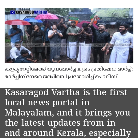
കളക്ടറേറ്റിലേക്ക് യുവമോർച്ചയുടെ പ്രതിഷേധ മാർച്ച്;
മാർച്ചിന് നേരെ ജലപീരങ്കി പ്രയോഗിച്ച് പൊലീസ്
Kasaragod Vartha is the first
local news portal in
Malayalam, and it brings you
the latest updates from in
and around Kerala, especially