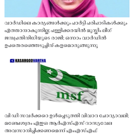
വാർഡിലെ കാര്യങ്ങൾക്കും പാർട്ടി പരിപാടികൾക്കും
എത്താനാകുന്നില്ല; പള്ളിക്കരയിൽ മുസ്ലിം ലീഗ്
ജനപ്രതിനിധിയുടെ രാജി; ഒന്നാം വാർഡിൽ
ഉപതെരഞ്ഞെടുപ്പിന് കളമൊരുങ്ങുന്നു
വി ഡി സവർക്കറെ ഉൾപ്പെടുത്തി വിവാദ ചോദ്യാവലി;
മഞ്ചേശ്വരം എഇഒ ആർഎസ്എസ് ദാസ്യവേല
അവസാനിപ്പിക്കണമെന്ന് എംഎസ്എഫ്