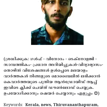
(ശ്രദ്ധിക്കുക: ഗൾഫ് - വിനോദം - ടെക്നോളജി -
സാമ്പത്തികം- പ്രധാന അറിയിപ്പുകൾ-വിദ്യാഭ്യാസം-
തൊഴിൽ വിശേഷങ്ങൾ ഉൾപ്പെടെ മലയാളം
വാർത്തകൾ നിങ്ങളുടെ മൊബൈലിൽ ലഭിക്കാൻ
കെവാർത്തയുടെ പുതിയ ആൻഡ്രോയിഡ് ആപ്പ്
ഇവിടെ ക്ലിക്ക് ചെയ്ത് ഡൗൺലോഡ് ചെയ്യുക.
ഉപയോഗിക്കാനും ഷെയർ ചെയ്യാനും എളുപ്പം 😊)
Keywords:
Kerala, news, Thiruvananthapuram,