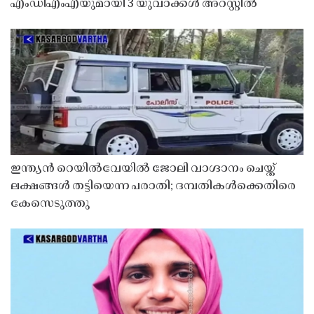
എംഡിഎംഎയുമായി 3 യുവാക്കൾ അറസ്റ്റിൽ
ഇന്ത്യൻ റെയിൽവേയിൽ ജോലി വാഗ്ദാനം ചെയ്ത്
ലക്ഷങ്ങൾ തട്ടിയെന്ന പരാതി; ദമ്പതികൾക്കെതിരെ
കേസെടുത്തു