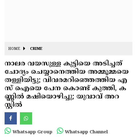
Fitr
May
Day
Eid
Al
Independence
Ad'ha
Day
Onam
HOME
CRIME
J&K
State
നാലര വയസുള്ള കുട്ടിയെ അടിച്ചത്
Haryana
ചോദ്യം ചെയ്യാനെത്തിയ അമ്മൂമ്മയെ
Assembly
State
Diwali
തള്ളിയിട്ടു; വിവരമറിഞ്ഞെത്തിയ എ
Elections
Assembly
Christmas
സ് ഐയെ പേന കൊണ്ട് കുത്തി, ക
Elections
ണ്ണില്‍ മഷിയൊഴിച്ചു; യുവാവ് അറ
New-
സ്റ്റില്‍
Year
Republic
Day
Budget
Delhi
Whatsapp Group
Whatsapp Channel