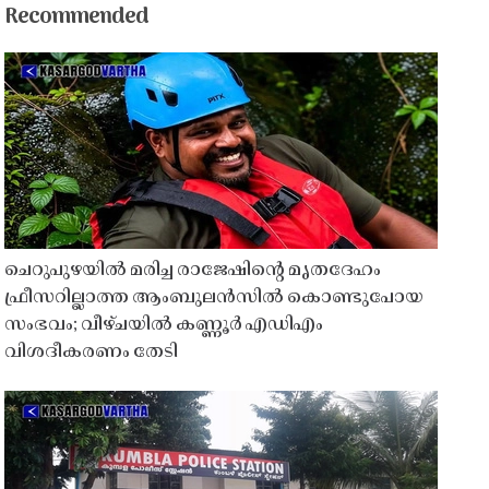
Recommended
ചെറുപുഴയിൽ മരിച്ച രാജേഷിൻ്റെ മൃതദേഹം
ഫ്രീസറില്ലാത്ത ആംബുലൻസിൽ കൊണ്ടുപോയ
സംഭവം; വീഴ്ചയിൽ കണ്ണൂർ എഡിഎം
വിശദീകരണം തേടി