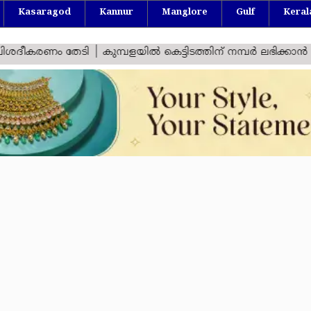
Kasaragod
Kannur
Manglore
Gulf
Keral