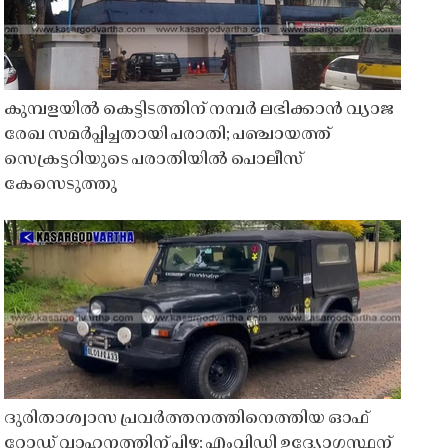
കുമ്പളയിൽ കെട്ടിടത്തിന് നമ്പർ ലഭിക്കാൻ വ്യാജ
രേഖ സമർപ്പിച്ചതായി പരാതി; പഞ്ചായത്ത്
സെക്രട്ടറിയുടെ പരാതിയിൽ പൊലീസ്
കേസെടുത്തു
ദുരിതാശ്വാസ പ്രവർത്തനത്തിനെത്തിയ ഓഫ്
റോഡ് വാഹനത്തിന് പിഴ; എംവിഡി ഉദ്യോഗസ്ഥന്