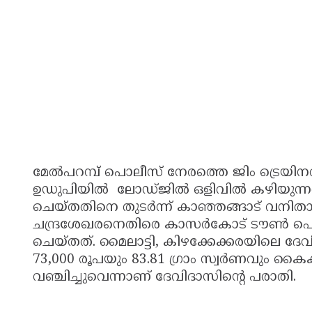
മേൽപറമ്പ് പൊലീസ് നേരത്തെ ജിം ട്രെയിന
ഉഡുപിയിൽ ലോഡ്ജിൽ ഒളിവിൽ കഴിയുന്നതി
ചെയ്തതിനെ തുടർന്ന് കാഞ്ഞങ്ങാട് വനിതാ 
ചന്ദ്രശേഖരനെതിരെ കാസർകോട് ടൗൺ പൊലീ
ചെയ്തത്. മൈലാട്ടി, കിഴക്കേക്കരയിലെ ദേ
73,000 രൂപയും 83.81 ഗ്രാം സ്വര്‍ണവും ക
വഞ്ചിച്ചുവെന്നാണ് ദേവിദാസിന്റെ പരാതി