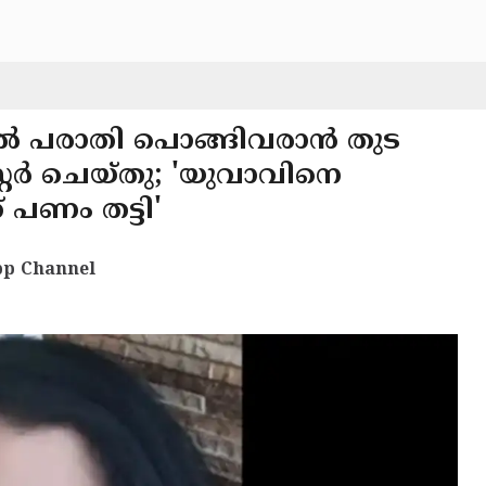
ുതൽ പരാതി പൊങ്ങിവരാൻ തുട
റ്റർ ചെയ്തു; 'യുവാവിനെ
 പണം തട്ടി'
p Channel