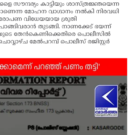
ളെ സൗന്ദര്യം കാട്ടിയും ശാസ്ത്രജ്ഞയെന്ന
യാറാണെന്ന മോഹന വാഗ്ദാനം നൽകി നിരവധി
് ആരോപണ വിധേയയായ ശ്രുതി
്ങിവരാൻ തുടങ്ങി. നാണക്കേട് ഭയന്ന്
ുതിയുടെ തേൻകെണിക്കെതിരെ പൊലീസിൽ
വ്വാഴ്ച മേൽപറമ്പ് പൊലീസ് രജിസ്റ്റർ