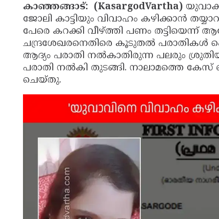
കാഞ്ഞങ്ങാട്: (KasargodVartha)
യുവാക്ക
ജോലി കാട്ടിയും വിവാഹം കഴിക്കാൻ തയ്
പേരെ കറക്കി വീഴ്ത്തി പണം തട്ടിയെന്ന
ചന്ദ്രശേഖരനെതിരെ കൂടുതൽ പരാതികൾ പൊങ
ആദ്യം പരാതി നൽകാതിരുന്ന പലരും ശ്ര
പരാതി നൽകി തുടങ്ങി. നാലാമത്തെ കേസ് ചൊ
ചെയ്തു.