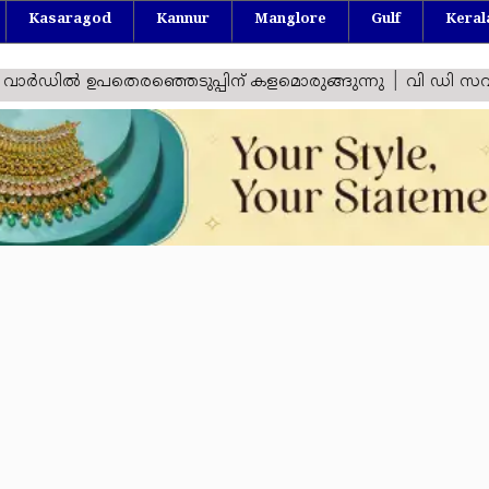
Kasaragod
Kannur
Manglore
Gulf
Keral