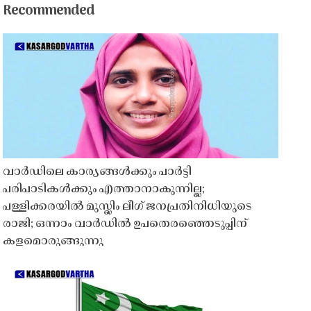
Recommended
വാർഡിലെ കാര്യങ്ങൾക്കും പാർട്ടി
പരിപാടികൾക്കും എത്താനാകുന്നില്ല;
പള്ളിക്കരയിൽ മുസ്ലിം ലീഗ് ജനപ്രതിനിധിയുടെ
രാജി; ഒന്നാം വാർഡിൽ ഉപതെരഞ്ഞെടുപ്പിന്
കളമൊരുങ്ങുന്നു