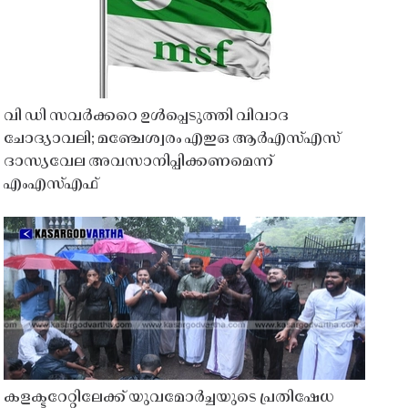
വി ഡി സവർക്കറെ ഉൾപ്പെടുത്തി വിവാദ
ചോദ്യാവലി; മഞ്ചേശ്വരം എഇഒ ആർഎസ്എസ്
ദാസ്യവേല അവസാനിപ്പിക്കണമെന്ന്
എംഎസ്എഫ്
കളക്ടറേറ്റിലേക്ക് യുവമോർച്ചയുടെ പ്രതിഷേധ