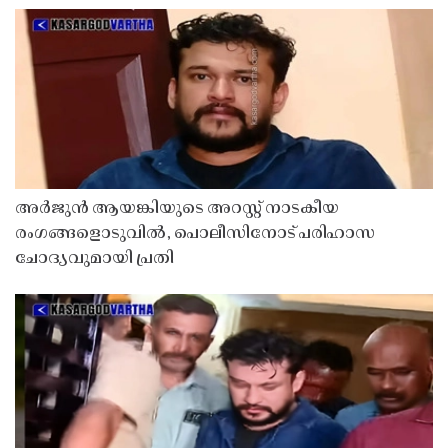
അർജുൻ ആയങ്കിയുടെ അറസ്റ്റ് നാടകീയ
രംഗങ്ങളൊടുവിൽ, പൊലീസിനോട് പരിഹാസ
ചോദ്യവുമായി പ്രതി