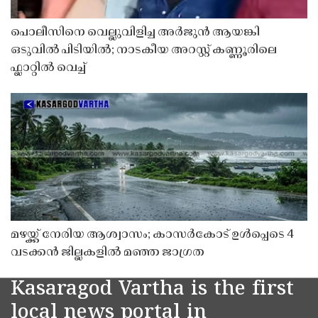
പൊലീസിനെ വെല്ലുവിളിച്ച അർജുൻ ആയങ്കി
ഒടുവിൽ പിടിയിൽ; നാടകീയ അറസ്റ്റ് കണ്ണൂരിലെ
ഫ്ലാറ്റിൽ വെച്ച്
മഴയ്ക്ക് നേരിയ ആശ്വാസം; കാസർകോട് ഉൾപ്പെടെ 4
വടക്കൻ ജില്ലകളിൽ മഞ്ഞ ജാഗ്രത
Kasaragod Vartha is the first
local news portal in