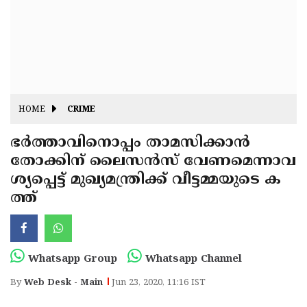
Fitr
May
Day
Eid
Al
Independence
Ad'ha
Day
Onam
HOME
CRIME
J&K
State
ഭര്‍ത്താവിനൊപ്പം താമസിക്കാന്‍
Haryana
തോക്കിന് ലൈസന്‍സ് വേണമെന്നാവ
Assembly
State
Diwali
ശ്യപ്പെട്ട് മുഖ്യമന്ത്രിക്ക് വീട്ടമ്മയുടെ ക
Elections
Assembly
Christmas
ത്ത്
Elections
New-
Year
Republic
Whatsapp Group
Whatsapp Channel
Day
Budget
By
Web Desk - Main
Jun 23, 2020, 11:16 IST
Delhi