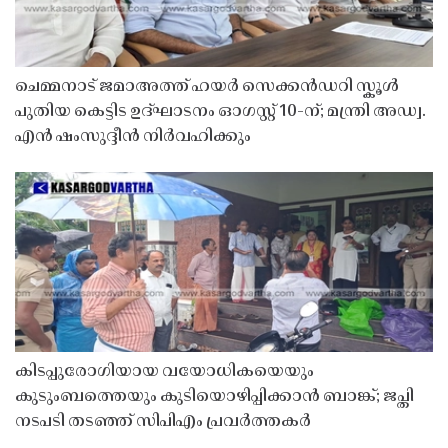
ചെമ്മനാട് ജമാഅത്ത് ഹയർ സെക്കൻഡറി സ്കൂൾ
പുതിയ കെട്ടിട ഉദ്ഘാടനം ഓഗസ്റ്റ് 10-ന്; മന്ത്രി അഡ്വ.
എൻ ഷംസുദ്ദീൻ നിർവഹിക്കും
കിടപ്പുരോഗിയായ വയോധികയെയും
കുടുംബത്തെയും കുടിയൊഴിപ്പിക്കാൻ ബാങ്ക്; ജപ്തി
നടപടി തടഞ്ഞ് സിപിഎം പ്രവർത്തകർ