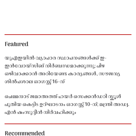
Featured
യുഎഇയിൽ വ്യാപാര സ്ഥാപനങ്ങൾക്ക് ഇ-
ഇൻവോയ്സിങ് നിർബന്ധമാക്കുന്നു; പിഴ
ഒഴിവാക്കാൻ അറിയേണ്ട കാര്യങ്ങൾ, സൗജന്യ
ശിൽപശാല ഓഗസ്റ്റ് 16-ന്
ചെമ്മനാട് ജമാഅത്ത് ഹയർ സെക്കൻഡറി സ്കൂൾ
പുതിയ കെട്ടിട ഉദ്ഘാടനം ഓഗസ്റ്റ് 10-ന്; മന്ത്രി അഡ്വ.
എൻ ഷംസുദ്ദീൻ നിർവഹിക്കും
Recommended