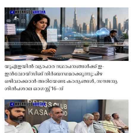
യുഎഇയിൽ വ്യാപാര സ്ഥാപനങ്ങൾക്ക് ഇ-
ഇൻവോയ്സിങ് നിർബന്ധമാക്കുന്നു; പിഴ
ഒഴിവാക്കാൻ അറിയേണ്ട കാര്യങ്ങൾ, സൗജന്യ
ശിൽപശാല ഓഗസ്റ്റ് 16-ന്