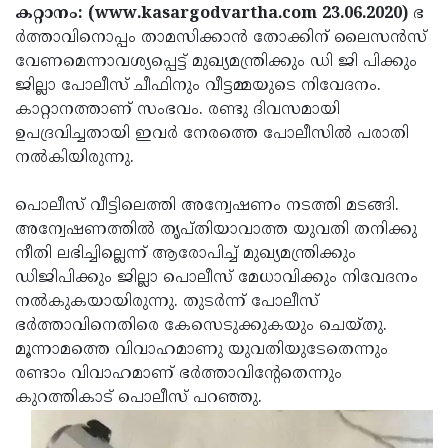
Election
Maha
കറ്റാനം: (www.kasargodvartha.com 23.06.2020)
ഭ
ര്‍ത്താവിനൊപ്പം താമസിക്കാന്‍ തോക്കിന് ലൈസന്‍സ്
Shivarathri
International
വേണമെന്നാവശ്യപ്പെട്ട് മുഖ്യമന്ത്രിക്കും ഡി ജി പിക്കും
Women's
Anti-
ജില്ലാ പോലീസ് ചീഫിനും വീട്ടമ്മയുടെ നിവേദനം.
കാറ്റാനത്താണ് സംഭവം. രണ്ടു ദിവസമായി
Day
Drug
Attukal
ഉപദ്രവിച്ചതായി ഇവര്‍ നേരത്തെ പോലീസില്‍ പരാതി
Campaign
Pongala
Holi
നല്‍കിയിരുന്നു.
2025
2025
IPL
പൊലീസ് വീട്ടിലെത്തി അന്വേഷണം നടത്തി മടങ്ങി.
2025
Eid
അന്വേഷണത്തില്‍ തൃപ്തിയാവാത്ത യുവതി തനിക്കു
നീതി ലഭിച്ചില്ലെന്ന് ആരോപിച്ച് മുഖ്യമന്ത്രിക്കും
Al-
Waqf
ഡിജിപിക്കും ജില്ലാ പൊലീസ് മേധാവിക്കും നിവേദനം
Fitr
Bill
Vishu
നല്‍കുകയായിരുന്നു. തുടര്‍ന്ന് പോലീസ്
ഭര്‍ത്താവിനെതിരെ കേസെടുക്കുകയും ചെയ്തു.
2025
Controversy
Festival
Good
മൂന്നാമത്തെ വിവാഹമാണു യുവതിയുടേതെന്നും
2025
Friday
Easter
രണ്ടാം വിവാഹമാണ് ഭര്‍ത്താവിന്റേതെന്നും
കുറത്തികാട് പൊലീസ് പറഞ്ഞു.
Observance
Sunday
By-
2025
2025
Election
Bihar