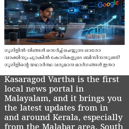
ഗൂഗിളിൽ നിങ്ങൾ സെർച്ച് ചെയ്യുന്ന ഓരോ
വാക്കിനും പുറകിൽ കോടികളുടെ ബിസിനസുണ്ട്!
ഗൂഗിളിന്റെ യഥാർത്ഥ വരുമാന മാർഗങ്ങൾ ഇതാ
Kasaragod Vartha is the first
local news portal in
Malayalam, and it brings you
the latest updates from in
and around Kerala, especially
from the Malabar area, South