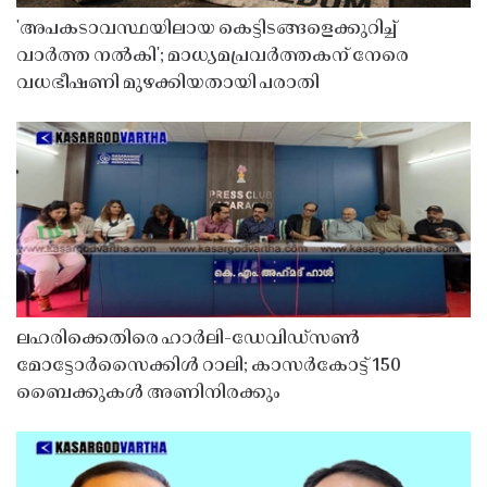
'അപകടാവസ്ഥയിലായ കെട്ടിടങ്ങളെക്കുറിച്ച്
വാർത്ത നൽകി'; മാധ്യമപ്രവർത്തകന് നേരെ
വധഭീഷണി മുഴക്കിയതായി പരാതി
ലഹരിക്കെതിരെ ഹാർലി-ഡേവിഡ്‌സൺ
മോട്ടോർസൈക്കിൾ റാലി; കാസർകോട്ട് 150
ബൈക്കുകൾ അണിനിരക്കും