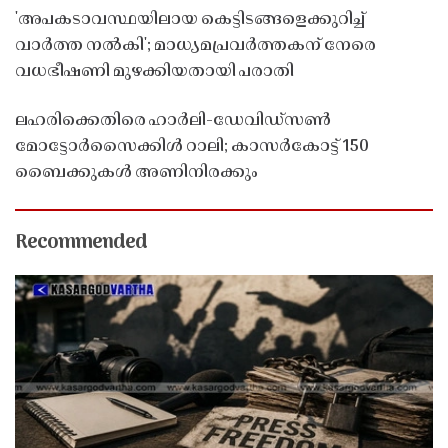
'അപകടാവസ്ഥയിലായ കെട്ടിടങ്ങളെക്കുറിച്ച്
വാർത്ത നൽകി'; മാധ്യമപ്രവർത്തകന് നേരെ
വധഭീഷണി മുഴക്കിയതായി പരാതി
ലഹരിക്കെതിരെ ഹാർലി-ഡേവിഡ്‌സൺ
മോട്ടോർസൈക്കിൾ റാലി; കാസർകോട്ട് 150
ബൈക്കുകൾ അണിനിരക്കും
Recommended