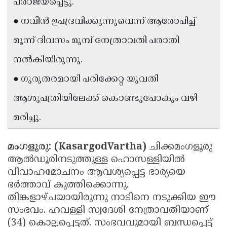
പരാജയപ്പെട്ടു.
Updates
Assembly
Kerala
● നവീൻ ഉപദ്രവിക്കുന്നുവെന്ന് ആരോപിച്ച്
Polls
Local
Look
മൂന്ന് ദിവസം മുമ്പ് നേത്രാവതി പരാതി
Body
Back
നൽകിയിരുന്നു.
Election
2025
● ഗുരുതരമായി പരിക്കേറ്റ യുവതി
ആശുപത്രിയിലേക്ക് കൊണ്ടുപോകും വഴി
മരിച്ചു.
മംഗളൂരു: (KasargodVartha)
ചിക്കമംഗളൂരു
ആൽഡൂരിനടുത്തുള്ള ഹൊസള്ളിയിൽ
വിവാഹമോചനം ആവശ്യപ്പെട്ട ഭാര്യയെ
ഭർത്താവ് കുത്തിക്കൊന്നു.
തിങ്കളാഴ്ചയായിരുന്നു നാടിനെ നടുക്കിയ ഈ
സംഭവം. ഹവള്ളി സ്വദേശി നേത്രാവതിയാണ്
(34) കൊല്ലപ്പെട്ടത്. സംഭവവുമായി ബന്ധപ്പെട്ട്