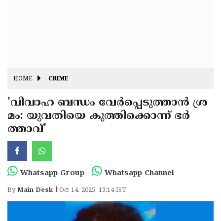
Fitr
May
Day
Eid
Al
Independence
Ad'ha
Day
Onam
HOME
CRIME
J&K
State
'വിവാഹ ബന്ധം വേർപ്പെടുത്താൻ ശ്ര
Haryana
മം: യുവതിയെ കുത്തിക്കൊന്ന് ഭർ
Assembly
State
Diwali
ത്താവ്'
Elections
Assembly
Christmas
Elections
New-
Year
Republic
Whatsapp Group
Whatsapp Channel
Day
Budget
By
Main Desk
Oct 14, 2025, 13:14 IST
Delhi