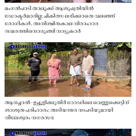
മംഗൽപാടി താലൂക്ക് ആശുപത്രിയിൽ
ഡോക്ടർമാരില്ല; ചികിത്സ ലഭിക്കാതെ വലഞ്ഞ്
രോഗികൾ, അനിശ്ചിതകാല നിരാഹാര
സമരത്തിനൊരുങ്ങി നാട്ടുകാർ
ആനച്ചാൽ–ഉച്ചൂളിക്കുതിർ റോഡിലെ വെള്ളക്കെട്ടിന്
ശാശ്വത പരിഹാരം; അടിയന്തര നടപടിയുമായി
നീലേശ്വരം നഗരസഭ