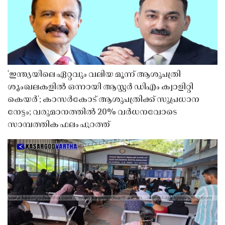
'ഇന്ത്യയിലെ ഏറ്റവും വലിയ മൂന്ന് ആശുപത്രി
ശൃംഖലകളിൽ ഒന്നായി ആസ്റ്റർ ഡിഎം ക്വാളിറ്റി
കെയർ'; കാസർകോട് ആശുപത്രിക്ക് സുപ്രധാന
നേട്ടം; വരുമാനത്തിൽ 20% വർധനവോടെ
സാമ്പത്തിക ഫലം പുറത്ത്