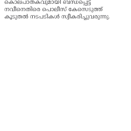
കൊലപാതകവുമായി ബന്ധപ്പെട്ട്
നവീനെതിരെ പൊലീസ് കേസെടുത്ത്
കൂടുതൽ നടപടികൾ സ്വീകരിച്ചുവരുന്നു.