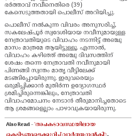
ഭർത്താവ് നവീനെതിരെ (39)
കേസെടുത്തതായി പൊലീസ് അറിയിച്ചു.
പൊലീസ് നൽകുന്ന വിവരം അനുസരിച്ച്,
സകലേഷ്പൂർ സ്വദേശിയായ നവീനുമായുള്ള
നേത്രാവതിയുടെ വിവാഹം നടന്നിട്ട് അഞ്ചു
മാസം മാത്രമേ ആയിട്ടുള്ളൂ. എന്നാൽ,
വിവാഹം കഴിഞ്ഞ് അഞ്ചു ദിവസത്തിന്
ശേഷം തന്നെ നേത്രാവതി നവീനുമായി
പിണങ്ങി സ്വന്തം മാതൃ വീട്ടിലേക്ക്
മടങ്ങിപ്പോയിരുന്നു. ഇരുവരെയും
ഒരുമിപ്പിക്കാൻ മുതിർന്ന ഉദ്യോഗസ്ഥർ
ശ്രമിച്ചിരുന്നെങ്കിലും, നേത്രാവതി
വിവാഹമോചനം നേടാൻ തീരുമാനിച്ചതോടെ
ആ ശ്രമങ്ങളെല്ലാം പാഴാവുകയായിരുന്നു.
Also Read -
'അപകടാവസ്ഥയിലായ
കെട്ടിടങ്ങളെക്കുറിച്ച് വാർത്ത നൽകി';