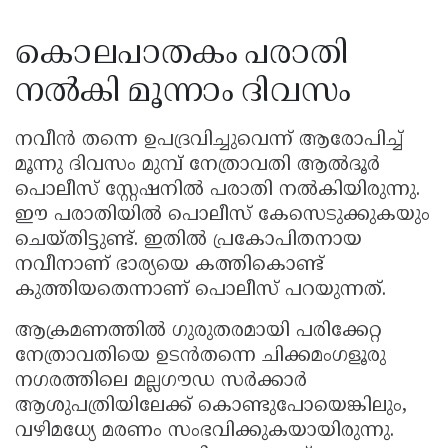
കൊലപാതകം പരാതി
നൽകി മൂന്നാം ദിവസം
നവീൻ തന്നെ ഉപദ്രവിച്ചുവെന്ന് ആരോപിച്ച്
മൂന്നു ദിവസം മുമ്പ് നേത്രാവതി ആൽദൂർ
പൊലീസ് സ്റ്റേഷനിൽ പരാതി നൽകിയിരുന്നു.
ഈ പരാതിയിൽ പൊലീസ് കേസെടുക്കുകയും
ചെയ്തിട്ടുണ്ട്. ഇതിൽ പ്രകോപിതനായ
നവീനാണ് ഭാര്യയെ കത്തികൊണ്ട്
കുത്തിയതെന്നാണ് പൊലീസ് പറയുന്നത്.
ആക്രമണത്തിൽ ഗുരുതരമായി പരിക്കേറ്റ
നേത്രാവതിയെ ഉടൻതന്നെ ചിക്കമംഗളൂരു
നഗരത്തിലെ മല്ലഗൗഡ സർക്കാർ
ആശുപത്രിയിലേക്ക് കൊണ്ടുപോയെങ്കിലും,
വഴിമധ്യേ മരണം സംഭവിക്കുകയായിരുന്നു.