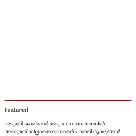
Featured
'ഇടുക്കി പെരിയാർ കടുവാ സങ്കേതത്തിൽ
അനുമതിയില്ലാതെ ഡ്രോൺ പറത്തി ദൃശ്യങ്ങൾ