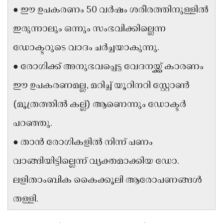
● ഈ ഉപകരണം 50 വർഷം ശരീരത്തിനുള്ളിൽ
Updates
Assembly
Kerala
ഇരുന്നാലും ഒന്നും സംഭവിക്കില്ലെന്ന
Polls
Local
Look
ഡോക്ടറുടെ വാദം ചർച്ചയാകുന്നു.
Body
Back
● രോഗിക്ക് അനുഭവപ്പെട്ട വേദനയ്ക്ക് കാരണം
Election
2025
ഈ ഉപകരണമല്ല, മറിച്ച് യൂറിനറി സ്റ്റോൺ
(മൂത്രത്തിൽ കല്ല്) ആണെന്നും ഡോക്ടർ
പറഞ്ഞു.
● താൻ രോഗികളിൽ നിന്ന് പണം
വാങ്ങിയിട്ടില്ലെന്ന് വ്യക്തമാക്കിയ ഡോ.
ലളിതാംബിക കൈക്കൂലി ആരോപണങ്ങൾ
തള്ളി.