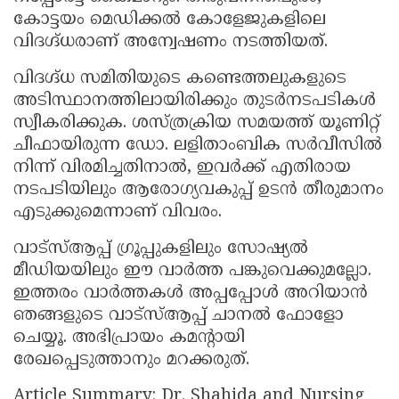
കോട്ടയം മെഡിക്കൽ കോളേജുകളിലെ
വിദഗ്ദ്ധരാണ് അന്വേഷണം നടത്തിയത്.
വിദഗ്ദ്ധ സമിതിയുടെ കണ്ടെത്തലുകളുടെ
അടിസ്ഥാനത്തിലായിരിക്കും തുടർനടപടികൾ
സ്വീകരിക്കുക. ശസ്ത്രക്രിയ സമയത്ത് യൂണിറ്റ്
ചീഫായിരുന്ന ഡോ. ലളിതാംബിക സർവീസിൽ
നിന്ന് വിരമിച്ചതിനാൽ, ഇവർക്ക് എതിരായ
നടപടിയിലും ആരോഗ്യവകുപ്പ് ഉടൻ തീരുമാനം
എടുക്കുമെന്നാണ് വിവരം.
വാട്സ്ആപ്പ് ഗ്രൂപ്പുകളിലും സോഷ്യൽ
മീഡിയയിലും ഈ വാർത്ത പങ്കുവെക്കുമല്ലോ.
ഇത്തരം വാർത്തകൾ അപ്പപ്പോൾ അറിയാൻ
ഞങ്ങളുടെ വാട്സ്ആപ്പ് ചാനൽ ഫോളോ
ചെയ്യൂ. അഭിപ്രായം കമന്റായി
രേഖപ്പെടുത്താനും മറക്കരുത്.
Article Summary: Dr. Shahida and Nursing