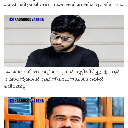
പകർത്തി'; തമിഴ്നാട് സംഘത്തിനെതിരെ പ്രതിഷേധം
ചെന്നൈയിൽ വെച്ച് കാറുകൾ കൂട്ടിയിടിച്ചു; എ ആർ
റഹ്മാൻ്റെ മകൻ അമീന് വാഹനാപകടത്തിൽ
പരിക്കേറ്റു