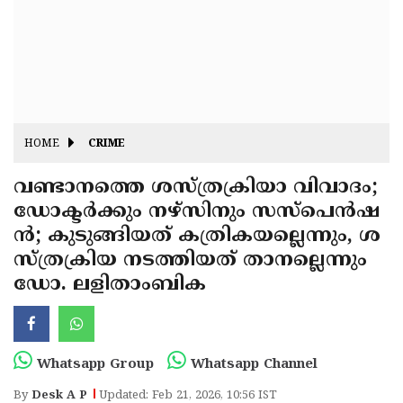
Fitr
May
Day
Eid
Al
Independence
Ad'ha
Day
Onam
HOME
CRIME
J&K
State
വണ്ടാനത്തെ ശസ്ത്രക്രിയാ വിവാദം;
Haryana
ഡോക്ടർക്കും നഴ്സിനും സസ്പെൻഷ
Assembly
State
Diwali
ൻ; കുടുങ്ങിയത് കത്രികയല്ലെന്നും, ശ
Elections
Assembly
Christmas
സ്ത്രക്രിയ നടത്തിയത് താനല്ലെന്നും
Elections
ഡോ. ലളിതാംബിക
New-
Year
Republic
Day
Budget
Whatsapp Group
Whatsapp Channel
Delhi
By
Desk A P
Updated: Feb 21, 2026, 10:56 IST