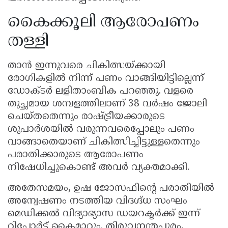
കൈക്കൂലി ആരോപണം
തള്ളി
താൻ ഇന്നുവരെ ചികിത്സയ്ക്കായി
രോഗികളിൽ നിന്ന് പണം വാങ്ങിയിട്ടില്ലെന്ന്
ഡോക്‌ടർ ലളിതാംബിക പറഞ്ഞു. വളരെ
തുച്ഛമായ ശമ്പളത്തിലാണ് 38 വർഷം ജോലി
ചെയ്‌തതെന്നും രാഷ്ട്രീയക്കാരുടെ
ശുപാർശയിൽ വരുന്നവരെപ്പോലും പണം
വാങ്ങാതെയാണ് ചികിത്സിച്ചിട്ടുള്ളതെന്നും
പരാതിക്കാരുടെ ആരോപണം
നിഷേധിച്ചുകൊണ്ട് അവർ വ്യക്തമാക്കി.
അതേസമയം, ഉഷ ജോസഫിന്റെ പരാതിയിൽ
അന്വേഷണം നടത്തിയ വിദഗ്ദ്ധ സംഘം
മെഡിക്കൽ വിദ്യാഭ്യാസ ഡയറക്ടർക്ക് ഇന്ന്
റിപ്പോർട്ട് കൈമാറും. തിരുവനന്തപുരം,