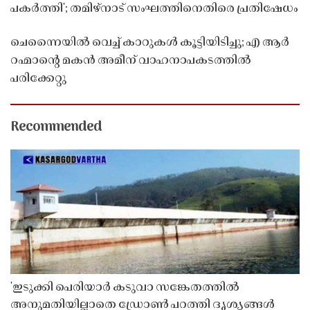
പകർത്തി'; തമിഴ്നാട് സംഘത്തിനെതിരെ പ്രതിഷേധം
ചെന്നൈയിൽ വെച്ച് കാറുകൾ കൂട്ടിയിടിച്ചു; എ ആർ
റഹ്മാൻ്റെ മകൻ അമീന് വാഹനാപകടത്തിൽ
പരിക്കേറ്റു
Recommended
'ഇടുക്കി പെരിയാർ കടുവാ സങ്കേതത്തിൽ
അനുമതിയില്ലാതെ ഡ്രോൺ പറത്തി ദൃശ്യങ്ങൾ