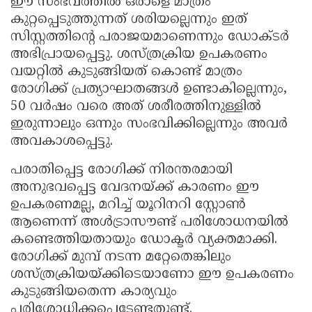
ഈ സംഭവത്തിൽ ഒരാളെ മാത്രം
കുറ്റപ്പെടുത്തുന്നത് ശരിയല്ലെന്നും ഇത്
സിസ്റ്റത്തിന്റെ പരാജയമാണെന്നും ഡോക്‌ടർ
അഭിപ്രായപ്പെട്ടു. ശസ്ത്രക്രിയ ഉപകരണം
വയറ്റിൽ കുടുങ്ങിയത് കൊണ്ട് മാത്രം
രോഗിക്ക് പ്രത്യാഘാതങ്ങൾ ഉണ്ടാകില്ലെന്നും,
50 വർഷം വരെ അത് ശരീരത്തിനുള്ളിൽ
ഇരുന്നാലും ഒന്നും സംഭവിക്കില്ലെന്നും അവർ
അവകാശപ്പെട്ടു.
പരാതിപ്പെട്ട രോഗിക്ക് നിരന്തരമായി
അനുഭവപ്പെട്ട വേദനയ്ക്ക് കാരണം ഈ
ഉപകരണമല്ല, മറിച്ച് യൂറിനറി സ്റ്റോൺ
ആണെന്ന് അൾട്രാസൗണ്ട് പരിശോധനയിൽ
കണ്ടെത്തിയതായും ഡോക്ടർ വ്യക്തമാക്കി.
രോഗിക്ക് മുമ്പ് നടന്ന മറ്റേതെങ്കിലും
ശസ്ത്രക്രിയയ്ക്കിടെയാണോ ഈ ഉപകരണം
കുടുങ്ങിയതെന്ന കാര്യവും
പരിശോധിക്കപ്പെടേണ്ടതുണ്ട്.