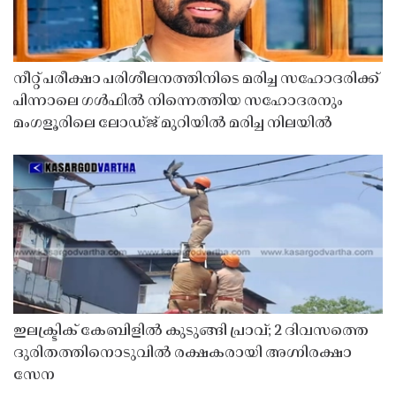
നീറ്റ് പരീക്ഷാ പരിശീലനത്തിനിടെ മരിച്ച സഹോദരിക്ക്
പിന്നാലെ ഗൾഫിൽ നിന്നെത്തിയ സഹോദരനും
മംഗളൂരിലെ ലോഡ്ജ് മുറിയിൽ മരിച്ച നിലയിൽ
ഇലക്ട്രിക് കേബിളിൽ കുടുങ്ങി പ്രാവ്; 2 ദിവസത്തെ
ദുരിതത്തിനൊടുവിൽ രക്ഷകരായി അഗ്നിരക്ഷാ
സേന