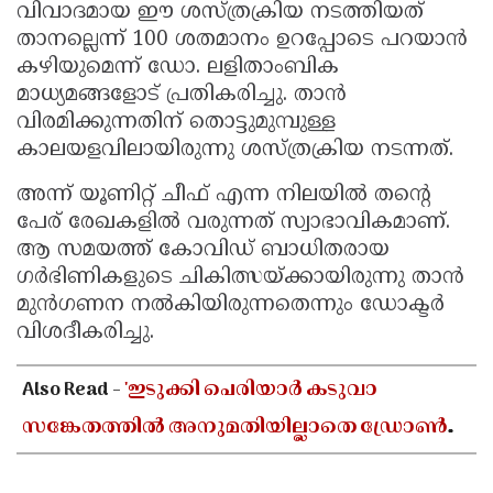
വിവാദമായ ഈ ശസ്ത്രക്രിയ നടത്തിയത്
താനല്ലെന്ന് 100 ശതമാനം ഉറപ്പോടെ പറയാൻ
കഴിയുമെന്ന് ഡോ. ലളിതാംബിക
മാധ്യമങ്ങളോട് പ്രതികരിച്ചു. താൻ
വിരമിക്കുന്നതിന് തൊട്ടുമുമ്പുള്ള
കാലയളവിലായിരുന്നു ശസ്ത്രക്രിയ നടന്നത്.
അന്ന് യൂണിറ്റ് ചീഫ് എന്ന നിലയിൽ തന്റെ
പേര് രേഖകളിൽ വരുന്നത് സ്വാഭാവികമാണ്.
ആ സമയത്ത് കോവിഡ് ബാധിതരായ
ഗർഭിണികളുടെ ചികിത്സയ്ക്കായിരുന്നു താൻ
മുൻഗണന നൽകിയിരുന്നതെന്നും ഡോക്ടർ
വിശദീകരിച്ചു.
Also Read -
'ഇടുക്കി പെരിയാർ കടുവാ
സങ്കേതത്തിൽ അനുമതിയില്ലാതെ ഡ്രോൺ
പറത്തി ദൃശ്യങ്ങൾ പകർത്തി'; തമിഴ്നാട്