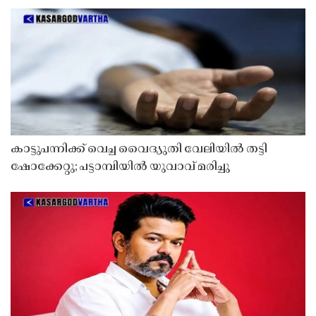
കാട്ടുപന്നിക്ക് വെച്ച വൈദ്യുതി വേലിയിൽ തട്ടി
ഷോക്കേറ്റു; പട്ടാമ്പിയിൽ യുവാവ് മരിച്ചു