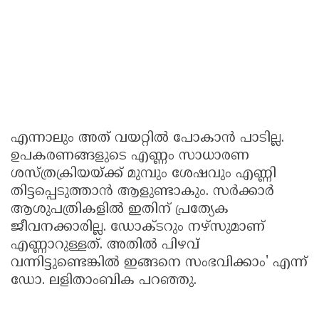
എന്നാലും അത് വയറ്റിൽ പോകാൻ പാടില്ല.
ഉപകരണങ്ങളുടെ എണ്ണം സാധാരണ
ശസ്ത്രക്രിയയ്ക്ക് മുമ്പും ശേഷവും എണ്ണി
തിട്ടപ്പെടുത്താൻ ആളുണ്ടാകും. സർക്കാർ
ആശുപത്രികളിൽ ഇതിന് പ്രത്യേക
ജീവനക്കാരില്ല. ഡോക്‌ടറും നഴ്സുമാണ്
എണ്ണാറുള്ളത്. അതിൽ പിഴവ്
വന്നിട്ടുണ്ടെങ്കിൽ ഇങ്ങനെ സംഭവിക്കാം' എന്ന്
ഡോ. ലളിതാംബിക പറഞ്ഞു.