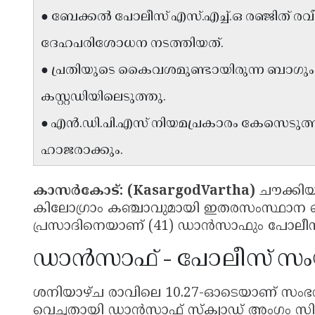
● ബേക്കൽ പോലീസ് എസ്.എച്ച്.ഒ രഞ്ജിത് രവീന്
ദേഹപരിശോധന നടത്തിയത്.
● പ്രതിയുടെ കൈവശമുണ്ടായിരുന്ന ബ
കസ്റ്റഡിയിലെടുത്തു.
● എൻ.ഡി.പി.എസ് നിയമപ്രകാരം കേസെടുത
ഹാജരാക്കും.
കാസർകോട്: (KasargodVartha)
ചൗക്കി
കിലോഗ്രാം കഞ്ചാവുമായി ഇതരസംസ്ഥാന 
പ്രസാദിനെയാണ് (41) ഡാൻസാഫും പോലീസും 
ഡാൻസാഫ് - പോലീസ് സംയ
ശനിയാഴ്ച രാവിലെ 10.27-ഓടെയാണ് സംഭവ
വെച്ചതായി ഡാൻസാഫ് സ്ക്വാഡ് അംഗം സി.