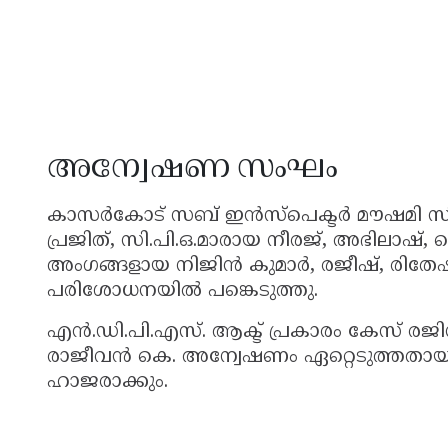
അന്വേഷണ സംഘം
കാസർകോട് സബ് ഇൻസ്പെക്ടർ മൗഷമി സ
പ്രജിത്, സി.പി.ഒ.മാരായ നീരജ്, അഭിലാഷ്
അംഗങ്ങളായ നിജിൻ കുമാർ, രജീഷ്, രിതേഷ
പരിശോധനയിൽ പങ്കെടുത്തു.
എൻ.ഡി.പി.എസ്. ആക്ട് പ്രകാരം കേസ് രജി
രാജീവൻ കെ. അന്വേഷണം ഏറ്റെടുത്തതായു
ഹാജരാക്കും.