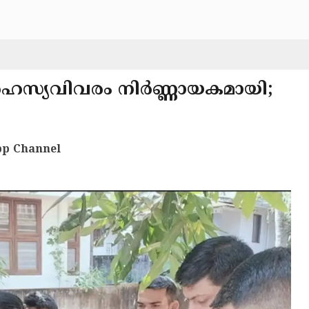
 രഹസ്യവിവരം നിർണ്ണായകമായി;
p Channel