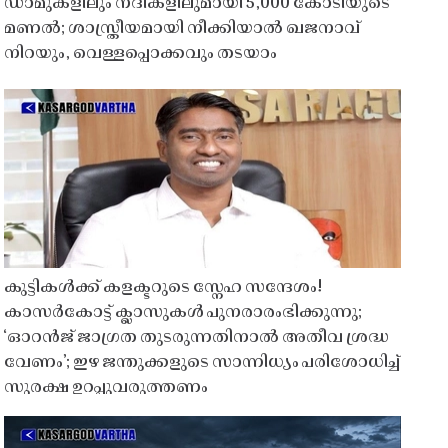
ഡാമുകളിലും നദികളിലുമായി 5,000 കോടിയുടെ
മണൽ; ശാസ്ത്രീയമായി നീക്കിയാൽ ഖജനാവ്
നിറയും, വെള്ളപ്പൊക്കവും തടയാം
കുട്ടികൾക്ക് കളക്ടറുടെ സ്നേഹ സന്ദേശം!
കാസർകോട്ട് ക്ലാസുകൾ പുനരാരംഭിക്കുന്നു;
‘ഓറൻജ് ജാഗ്രത തുടരുന്നതിനാൽ അതീവ ശ്രദ്ധ
വേണം’; ഇഴ ജന്തുക്കളുടെ സാന്നിധ്യം പരിശോധിച്ച്
സുരക്ഷ ഉറപ്പുവരുത്തണം