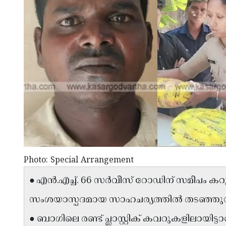
Photo: Special Arrangement
● എൻ.എച്ച്. 66 സർവീസ് റോഡിന് സമീപം കറ
സംശയാസ്പദമായ സാഹചര്യത്തിൽ തടഞ്ഞുന
● ബാഗിലെ രണ്ട് പ്ലാസ്റ്റിക് കവറുകളിലായിട്ടാ