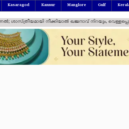
Kasaragod
Kannur
Manglore
Gulf
Keral