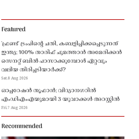
Featured
'ഫ്രണ്ട്' ട്രംപിന്റെ ചതി, കബളിപ്പിക്കപ്പെടുന്നത്
ഇന്ത്യ; 100% താരിഫ് ചുമത്താൻ അമേരിക്കൻ
സെനറ്റ് ബിൽ പാസാക്കുമ്പോൾ ഏറ്റവും
വലിയ തിരിച്ചടിയാർക്ക്?
Sat,8 Aug 2026
ഓപ്പറേഷൻ തൂഫാൻ; വിദ്യാനഗറിൽ
എംഡിഎംഎയുമായി 3 യുവാക്കൾ അറസ്റ്റിൽ
Fri,7 Aug 2026
Recommended