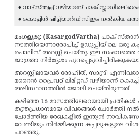
● വാട്ട്‌സ്ആപ്പ് വഴിയാണ് പാകിസ്താനിലെ 
● കൊച്ചിൻ ഷിപ്പ്‌യാർഡ് സിഇഒ നൽകിയ പരാത
മംഗളൂരു: (KasargodVartha)
പാകിസ്താന്
നടത്തിയെന്നാരോപിച്ച് ഉഡുപ്പിയിലെ ഒരു
പൊലീസ് അറസ്റ്റ് ചെയ്തു. ഈ സംഭവത്തെ
ജാഗ്രതാ നിർദ്ദേശം പുറപ്പെടുവിച്ചിരിക്കുകയ
അറസ്റ്റിലായവർ രോഹിത്, സാന്ദ്രി എന്നിവ
മറൈൻ പ്രൈവറ്റ് ലിമിറ്റഡ് വഴിയാണ് കൊച്ച
അടിസ്ഥാനത്തിൽ ജോലി ചെയ്തിരുന്നത്.
കഴിഞ്ഞ 18 മാസത്തിലേറെയായി പ്രതികൾ 
തന്ത്രപ്രധാനമായ വിവരങ്ങൾ ചോർത്തി നൽകി
ചോർത്തിയ രേഖകളിൽ ഇന്ത്യൻ നാവികസേനയ്ക്ക
വേണ്ടിയും നിർമ്മിക്കുന്ന കപ്പലുകളുടെ വ
പറഞ്ഞു.