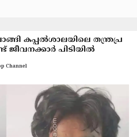
ാങ്ങി കപ്പൽശാലയിലെ തന്ത്രപ്ര
ട് ജീവനക്കാർ പിടിയിൽ
p Channel