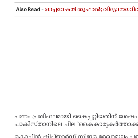
Also Read -
ഓപ്പറേഷൻ തൂഫാൻ; വിദ്യാനഗറി
പണം പ്രതിഫലമായി കൈപ്പറ്റിയതിന് ശേഷം ഈ
പാകിസ്താനിലെ ചില ‘കൈകാര്യകർത്താക്ക
കൊച്ചിൻ ഷിപ്പ്‌യാർഡ് സിഇഒ രേഖാമൂലം പ