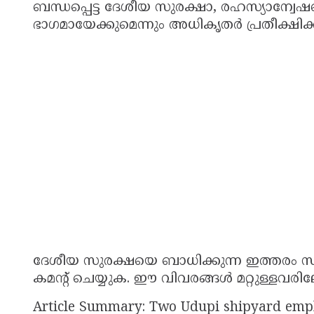
ബന്ധപ്പെട്ട ദേശീയ സുരക്ഷാ, രഹസ്യാ
ഭാഗമായേക്കുമെന്നും അധികൃതർ പ്രതീക്ഷിക്ക
ദേശീയ സുരക്ഷയെ ബാധിക്കുന്ന ഇത്തരം സംഭ
കമൻ്റ് ചെയ്യുക. ഈ വിവരങ്ങൾ മറ്റുള്ളവരി
Article Summary: Two Udupi shipyard emplo