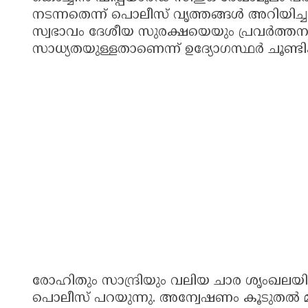
നടന്നതെന്ന് പൊലീസ് വൃത്തങ്ങൾ അറിയിച്
സ്വഭാവം ദേശീയ സുരക്ഷയെയും പ്രവർത്ത
സാധ്യതയുള്ളതാണെന്ന് ഉദ്യോഗസ്ഥർ ചൂണ്ടിക്ക
രോഹിതും സാന്ദ്രിയും വലിയ ചാര ശൃംഖലയ
പൊലീസ് പറയുന്നു. അന്വേഷണം കൂടുതൽ മുന