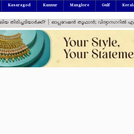
Kasaragod
Kannur
Manglore
Gulf
Keral