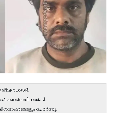
യ ജീവനക്കാർ.
്ങൾ ചോർത്തി നൽകി.
ിശദാംശങ്ങളും ചോർന്നു.