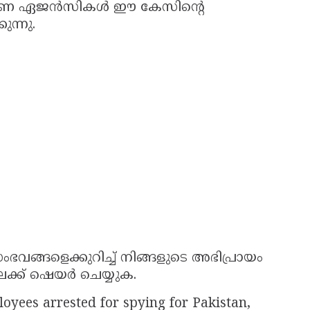
ന്വേഷണ ഏജൻസികൾ ഈ കേസിന്റെ
ുന്നു.
വങ്ങളെക്കുറിച്ച് നിങ്ങളുടെ അഭിപ്രായം
ലേക്ക് ഷെയർ ചെയ്യുക.
yees arrested for spying for Pakistan,