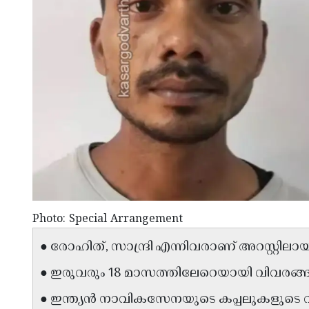
Photo: Special Arrangement
● രോഹിത്, സാന്ദ്രി എന്നിവരാണ് അറസ്റ്റിലാ
● ഇരുവരും 18 മാസത്തിലേറെയായി വിവരങ
● ഇന്ത്യൻ നാവികസേനയുടെ കപ്പലുകളുടെ വ