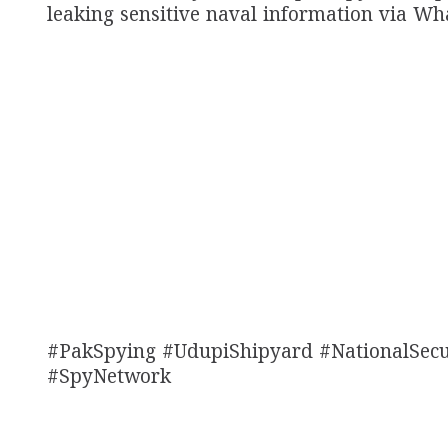
leaking sensitive naval information via W
#PakSpying #UdupiShipyard #NationalSecu
#SpyNetwork