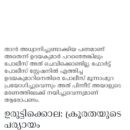
താൻ അധ്വാനിച്ചുണ്ടാക്കിയ പണമാണ്
അതെന്ന് ഉദയകുമാർ പറഞ്ഞെങ്കിലും
പോലീസ് അത് ചെവിക്കൊണ്ടില്ല. ഫോർട്ട്
പോലീസ് സ്റ്റേഷനിൽ എത്തിച്ച
ഉദയകുമാറിനെതിരെ പോലീസ് മൂന്നാംമുറ
പ്രയോഗിച്ചുവെന്നും അത് പിന്നീട് അയാളുടെ
മരണത്തിലേക്ക് നയിച്ചുവെന്നുമാണ്
ആരോപണം.
ഉരുട്ടിക്കൊല: ക്രൂരതയുടെ
പര്യായം