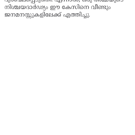
ദുർബലപ്പെടുത്തി. എന്നാൽ, ഒരു അമ്മയുടെ
നിശ്ചയദാർഢ്യം ഈ കേസിനെ വീണ്ടും
ജനമനസ്സുകളിലേക്ക് എത്തിച്ചു.