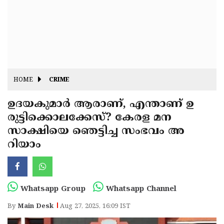
Fitr
May
Day
Eid
Al
Independence
Ad'ha
Day
Onam
HOME
CRIME
J&K
State
ഉദയകുമാർ ആരാണ്, എന്താണ് ഉ
Haryana
രുട്ടിക്കൊലക്കേസ്? കേരള മന
Assembly
State
Diwali
സാക്ഷിയെ ഞെട്ടിച്ച സംഭവം അ
Elections
Assembly
Christmas
റിയാം
Elections
New-
Year
Republic
Whatsapp Group
Whatsapp Channel
Day
Budget
By
Main Desk
Aug 27, 2025, 16:09 IST
Delhi