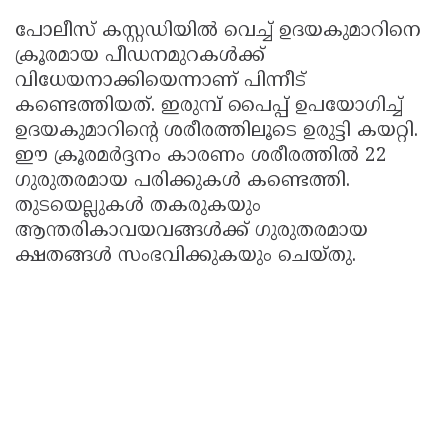
പോലീസ് കസ്റ്റഡിയിൽ വെച്ച് ഉദയകുമാറിനെ
ക്രൂരമായ പീഡനമുറകൾക്ക്
വിധേയനാക്കിയെന്നാണ് പിന്നീട്
കണ്ടെത്തിയത്. ഇരുമ്പ് പൈപ്പ് ഉപയോഗിച്ച്
ഉദയകുമാറിന്റെ ശരീരത്തിലൂടെ ഉരുട്ടി കയറ്റി.
ഈ ക്രൂരമർദ്ദനം കാരണം ശരീരത്തിൽ 22
ഗുരുതരമായ പരിക്കുകൾ കണ്ടെത്തി.
തുടയെല്ലുകൾ തകരുകയും
ആന്തരികാവയവങ്ങൾക്ക് ഗുരുതരമായ
ക്ഷതങ്ങൾ സംഭവിക്കുകയും ചെയ്തു.