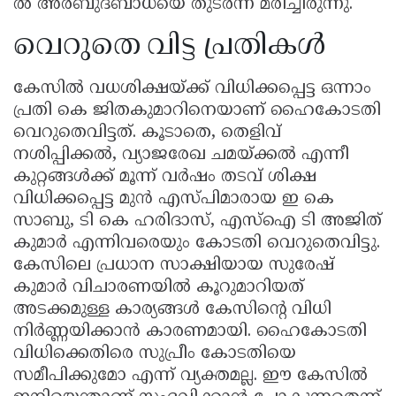
ൽ അർബുദബാധയെ തുടർന്ന് മരിച്ചിരുന്നു.
വെറുതെ വിട്ട പ്രതികൾ
കേസിൽ വധശിക്ഷയ്ക്ക് വിധിക്കപ്പെട്ട ഒന്നാം
പ്രതി കെ ജിതകുമാറിനെയാണ് ഹൈകോടതി
വെറുതെവിട്ടത്. കൂടാതെ, തെളിവ്
നശിപ്പിക്കൽ, വ്യാജരേഖ ചമയ്ക്കൽ എന്നീ
കുറ്റങ്ങൾക്ക് മൂന്ന് വർഷം തടവ് ശിക്ഷ
വിധിക്കപ്പെട്ട മുൻ എസ്പിമാരായ ഇ കെ
സാബു, ടി കെ ഹരിദാസ്, എസ്ഐ ടി അജിത്
കുമാർ എന്നിവരെയും കോടതി വെറുതെവിട്ടു.
കേസിലെ പ്രധാന സാക്ഷിയായ സുരേഷ്
കുമാർ വിചാരണയിൽ കൂറുമാറിയത്
അടക്കമുള്ള കാര്യങ്ങൾ കേസിന്റെ വിധി
നിർണ്ണയിക്കാൻ കാരണമായി. ഹൈകോടതി
വിധിക്കെതിരെ സുപ്രീം കോടതിയെ
സമീപിക്കുമോ എന്ന് വ്യക്തമല്ല. ഈ കേസിൽ