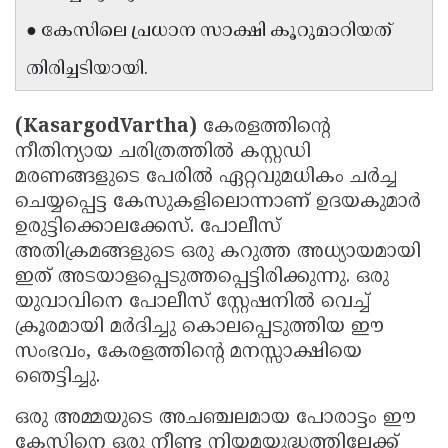
Updates
Assembly
● കേസിലെ പ്രധാന സാക്ഷി കൂറുമാറിയത്
Kerala
Polls
Local
Look
തിരിച്ചടിയായി.
Body
Back
(KasargodVartha)
കേരളത്തിന്റെ
Election
2025
നീതിന്യായ ചരിത്രത്തിൽ കസ്റ്റഡി
മരണങ്ങളുടെ പേരിൽ ഏറ്റവുമധികം ചർച്ച
ചെയ്യപ്പെട്ട കേസുകളിലൊന്നാണ് ഉദയകുമാർ
ഉരുട്ടിക്കൊലക്കേസ്. പോലീസ്
അതിക്രമങ്ങളുടെ ഒരു കറുത്ത അധ്യായമായി
ഇത് അടയാളപ്പെടുത്തപ്പെട്ടിരിക്കുന്നു. ഒരു
യുവാവിനെ പോലീസ് സ്റ്റേഷനിൽ വെച്ച്
ക്രൂരമായി മർദിച്ചു കൊലപ്പെടുത്തിയ ഈ
സംഭവം, കേരളത്തിന്റെ മനസ്സാക്ഷിയെ
ഞെട്ടിച്ചു.
ഒരു അമ്മയുടെ അചഞ്ചലമായ പോരാട്ടം ഈ
കേസിനെ ഒരു നീണ്ട നിയമയുദ്ധത്തിലേക്ക്