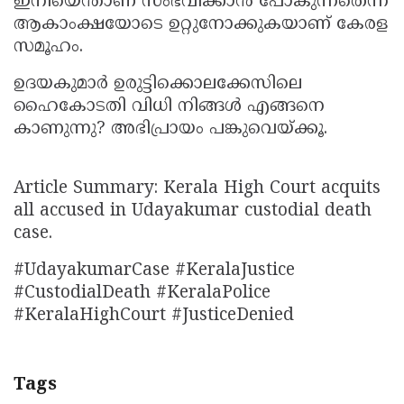
ഇനിയെന്താണ് സംഭവിക്കാൻ പോകുന്നതെന്ന്
ആകാംക്ഷയോടെ ഉറ്റുനോക്കുകയാണ് കേരള
സമൂഹം.
ഉദയകുമാർ ഉരുട്ടിക്കൊലക്കേസിലെ
ഹൈകോടതി വിധി നിങ്ങൾ എങ്ങനെ
കാണുന്നു? അഭിപ്രായം പങ്കുവെയ്ക്കൂ.
Article Summary: Kerala High Court acquits
all accused in Udayakumar custodial death
case.
#UdayakumarCase #KeralaJustice
#CustodialDeath #KeralaPolice
#KeralaHighCourt #JusticeDenied
Tags