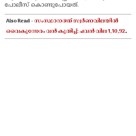
പോലീസ് കൊണ്ടുപോയത്.
Also Read -
സംസ്ഥാനത്ത് സ്വർണവിലയിൽ
വൈകുന്നേരം വൻ കുതിപ്പ്; പവൻ വില 1,10,920
രൂപയായി ഉയർന്നു