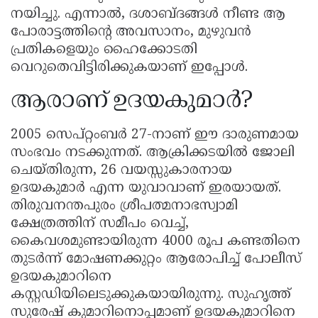
നയിച്ചു. എന്നാൽ, ദശാബ്ദങ്ങൾ നീണ്ട ആ
പോരാട്ടത്തിന്റെ അവസാനം, മുഴുവൻ
പ്രതികളെയും ഹൈക്കോടതി
വെറുതെവിട്ടിരിക്കുകയാണ് ഇപ്പോൾ.
ആരാണ് ഉദയകുമാർ?
2005 സെപ്റ്റംബർ 27-നാണ് ഈ ദാരുണമായ
സംഭവം നടക്കുന്നത്. ആക്രിക്കടയിൽ ജോലി
ചെയ്തിരുന്ന, 26 വയസ്സുകാരനായ
ഉദയകുമാർ എന്ന യുവാവാണ് ഇരയായത്.
തിരുവനന്തപുരം ശ്രീപത്മനാഭസ്വാമി
ക്ഷേത്രത്തിന് സമീപം വെച്ച്,
കൈവശമുണ്ടായിരുന്ന 4000 രൂപ കണ്ടതിനെ
തുടർന്ന് മോഷണക്കുറ്റം ആരോപിച്ച് പോലീസ്
ഉദയകുമാറിനെ
കസ്റ്റഡിയിലെടുക്കുകയായിരുന്നു. സുഹൃത്ത്
സുരേഷ് കുമാറിനൊപ്പമാണ് ഉദയകുമാറിനെ