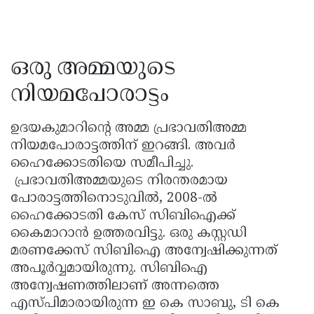
ഒരു അമ്മയുടെ
നിയമപോരാട്ടം
ഉദയകുമാറിന്റെ അമ്മ പ്രഭാവതിഅമ്മ
നിയമപോരാട്ടത്തിന് ഇറങ്ങി. അവർ
ഹൈക്കോടതിയെ സമീപിച്ചു.
പ്രഭാവതിഅമ്മയുടെ നിരന്തരമായ
പോരാട്ടത്തിനൊടുവിൽ, 2008-ൽ
ഹൈക്കോടതി കേസ് സിബിഐക്ക്
കൈമാറാൻ ഉത്തരവിട്ടു. ഒരു കസ്റ്റഡി
മരണക്കേസ് സിബിഐ അന്വേഷിക്കുന്നത്
അപൂർവ്വമായിരുന്നു. സിബിഐ
അന്വേഷണത്തിലാണ് അന്നത്തെ
എസ്പിമാരായിരുന്ന ഇ കെ സാബു, ടി കെ