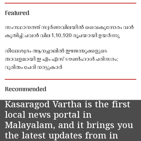
Featured
സംസ്ഥാനത്ത് സ്വർണവിലയിൽ വൈകുന്നേരം വൻ
കുതിപ്പ്; പവൻ വില 1,10,920 രൂപയായി ഉയർന്നു
നീലേശ്വരം ആനച്ചാലിൽ ഇഴജന്തുക്കളുടെ
താവളമായി ഇ എം എസ് ടൗൺഹാൾ പരിസരം;
ദുരിതം പേറി നാട്ടുകാർ
Recommended
Kasaragod Vartha is the first
local news portal in
Malayalam, and it brings you
the latest updates from in