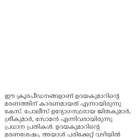
ഈ ക്രൂരപീഡനങ്ങളാണ് ഉദയകുമാറിന്റെ
മരണത്തിന് കാരണമായത് എന്നായിരുന്നു
കേസ്. പോലീസ് ഉദ്യോഗസ്ഥരായ ജിതകുമാർ,
ശ്രീകുമാർ, സോമൻ എന്നിവരായിരുന്നു
പ്രധാന പ്രതികൾ. ഉദയകുമാറിന്റെ
മരണശേഷം, അയാൾ പരിക്കേറ്റ് വഴിയിൽ