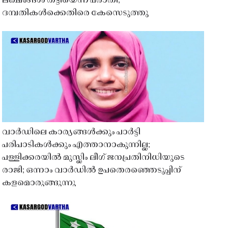
ലക്ഷങ്ങൾ തട്ടിയെന്ന പരാതി;
ദമ്പതികൾക്കെതിരെ കേസെടുത്തു
വാർഡിലെ കാര്യങ്ങൾക്കും പാർട്ടി
പരിപാടികൾക്കും എത്താനാകുന്നില്ല;
പള്ളിക്കരയിൽ മുസ്ലിം ലീഗ് ജനപ്രതിനിധിയുടെ
രാജി; ഒന്നാം വാർഡിൽ ഉപതെരഞ്ഞെടുപ്പിന്
കളമൊരുങ്ങുന്നു