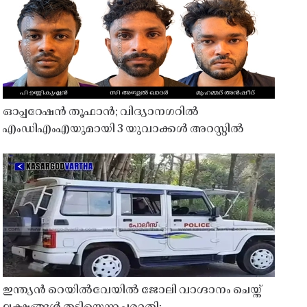
ഓപ്പറേഷൻ തൂഫാൻ; വിദ്യാനഗറിൽ
എംഡിഎംഎയുമായി 3 യുവാക്കൾ അറസ്റ്റിൽ
ഇന്ത്യൻ റെയിൽവേയിൽ ജോലി വാഗ്ദാനം ചെയ്ത്