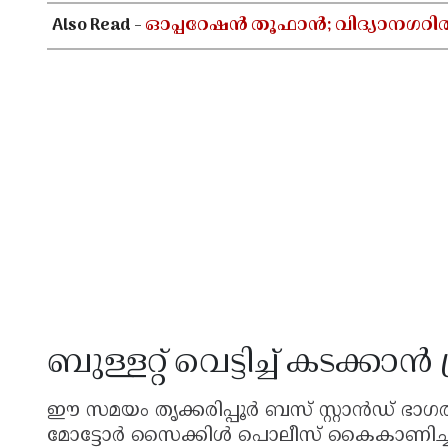
Also Read -
ഓപ്പറേഷൻ തൂഫാൻ; വിദ്യാനഗറി
ബുള്ളറ്റ് വെട്ടിച്ച് കടക്കാൻ 
ഈ സമയം തൃക്കരിപ്പൂർ ബസ് സ്റ്റാൻഡ് ഭാഗ
മോട്ടോർ സൈക്കിൾ പൊലീസ് കൈകാണിച്ചതോടെ