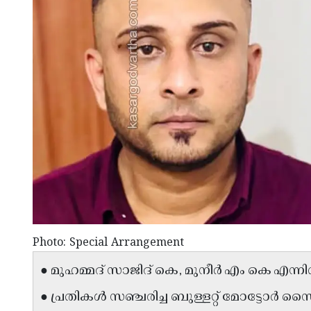
Photo: Special Arrangement
● മുഹമ്മദ് സാജിദ് കെ, മുനീർ എം കെ എന്ന
● പ്രതികൾ സഞ്ചരിച്ച ബുള്ളറ്റ് മോട്ടോർ സ