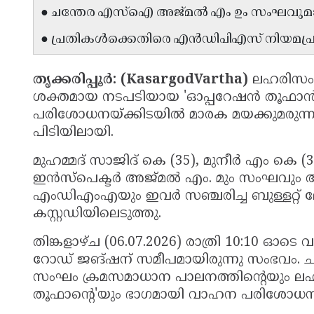
● ചന്തേര എസ്ഐ അജ്‌മൽ എം ഉം സംഘവുമാണ
● പ്രതികൾക്കെതിരെ എൻഡിപിഎസ് നിയമപ്രകാ
തൃക്കരിപ്പൂർ: (KasargodVartha)
ലഹരിസംഘ
ശക്തമായ നടപടിയായ 'ഓപ്പറേഷൻ തൂഫാൻ'
പരിശോധനയ്ക്കിടയിൽ മാരക മയക്കുമരുന
പിടിയിലായി.
മുഹമ്മദ് സാജിദ് കെ (35), മുനീർ എം കെ
ഇൻസ്പെക്ടർ അജ്‌മൽ എം. മും സംഘവും അറസ്റ്
എംഡിഎംഎയും ഇവർ സഞ്ചരിച്ച ബുള്ളറ്റ് 
കസ്റ്റഡിയിലെടുത്തു.
തിങ്കളാഴ്ച (06.07.2026) രാത്രി 10:10 ഓടെ 
റോഡ് ജങ്ഷന് സമീപമായിരുന്നു സംഭവം.
സംഘം ക്രമസമാധാന പാലനത്തിൻ്റെയും ലഹ
തൂഫാൻ്റെ'യും ഭാഗമായി വാഹന പരിശോധന 