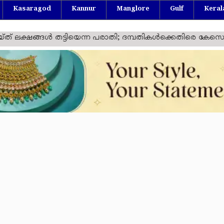
Kasaragod
Kannur
Manglore
Gulf
Keral