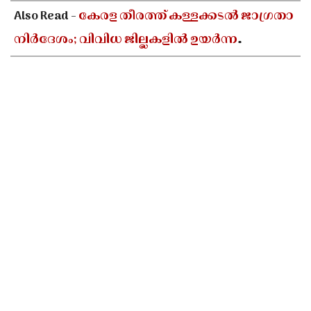
Also Read -
കേരള തീരത്ത് കള്ളക്കടൽ ജാഗ്രതാ
നിർദേശം; വിവിധ ജില്ലകളിൽ ഉയർന്ന
തിരമാലകൾക്കും കടലാക്രമണത്തിന്
സാധ്യത