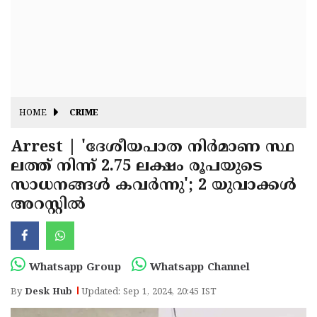
Fitr
May
Day
Eid
Al
Independence
Ad'ha
Day
Onam
HOME
CRIME
J&K
State
Arrest | 'ദേശീയപാത നിർമാണ സ്ഥ
Haryana
ലത്ത് നിന്ന് 2.75 ലക്ഷം രൂപയുടെ
Assembly
State
Diwali
സാധനങ്ങൾ കവർന്നു'; 2 യുവാക്കൾ
Elections
Assembly
Christmas
അറസ്റ്റിൽ
Elections
New-
Year
Republic
Whatsapp Group
Whatsapp Channel
Day
Budget
By
Desk Hub
Updated: Sep 1, 2024, 20:45 IST
Delhi