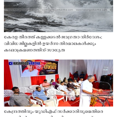
കേരള തീരത്ത് കള്ളക്കടൽ ജാഗ്രതാ നിർദേശം;
വിവിധ ജില്ലകളിൽ ഉയർന്ന തിരമാലകൾക്കും
കടലാക്രമണത്തിന് സാധ്യത
കേന്ദ്രത്തിനും യുഡിഎഫ് സർക്കാരിനുമെതിരെ