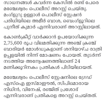
സാധനങ്ങൾ കവർന്ന കേസിൽ രണ്ട് പേരെ
Updates
Assembly
Kerala
മഞ്ചേശ്വരം പൊലീസ് അറസ്റ്റ് ചെയ്തു.
Polls
മംഗ്ളുറു ഉള്ളാൾ പൊലീസ് സ്റ്റേഷൻ
Local
Look
പരിധിയിലെ അമീർ ബാശ, ബെംഗ്ളൂറിലെ
Body
Back
പുനീത് കുമാർ എന്നിവരാണ് അറസ്റ്റിലായത്.
Election
2025
കോൺക്രീറ്റ് വാർക്കാൻ ഉപയോഗിക്കുന്ന
2,75,600 രൂപ വിലമതിക്കുന്ന അഞ്ച് ക്രഞ്ച്
ബാരിയർ മോൾഡുകളാണ് ശനിയാഴ്ച രാത്രി
ഉപ്പളയിൽ നിന്ന് മോഷണം പോയത്. തുടർന്ന്
നടത്തിയ അന്വേഷണത്തിലാണ് 24
മണിക്കൂറിനകം പ്രതികൾ പിടിയിലായത്.
മഞ്ചേശ്വരം പൊലീസ് സ്റ്റേഷനിലെ ഗ്രേഡ്
എസ്ഐ ഇസ്മാഈൽ, സിപിഒമാരായ
നിധിൻ, വിനേഷ്, രഞ്ജിത് പ്രശോഭ്
എന്നിവരാണ് പ്രതികളെ അറസ്റ്റ് ചെയ്തത്.