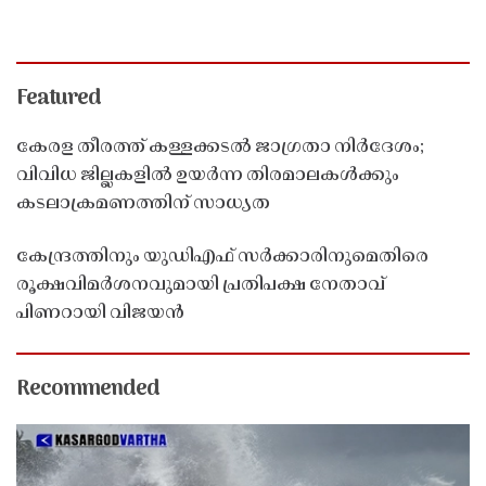
Featured
കേരള തീരത്ത് കള്ളക്കടൽ ജാഗ്രതാ നിർദേശം;
വിവിധ ജില്ലകളിൽ ഉയർന്ന തിരമാലകൾക്കും
കടലാക്രമണത്തിന് സാധ്യത
കേന്ദ്രത്തിനും യുഡിഎഫ് സർക്കാരിനുമെതിരെ
രൂക്ഷവിമർശനവുമായി പ്രതിപക്ഷ നേതാവ്
പിണറായി വിജയൻ
Recommended