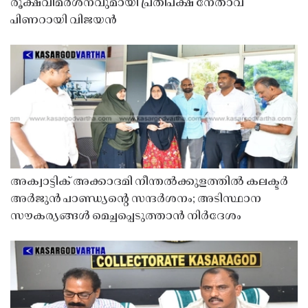
രൂക്ഷവിമർശനവുമായി പ്രതിപക്ഷ നേതാവ്
പിണറായി വിജയൻ
അക്വാട്ടിക് അക്കാദമി നീന്തൽക്കുളത്തിൽ കലക്ടർ
അർജുൻ പാണ്ഡ്യൻ്റെ സന്ദർശനം; അടിസ്ഥാന
സൗകര്യങ്ങൾ മെച്ചപ്പെടുത്താൻ നിർദേശം