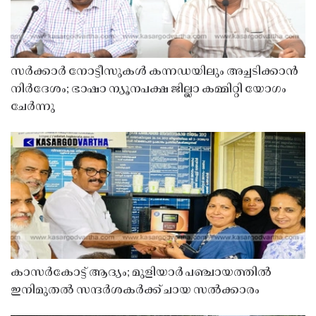
സർക്കാർ നോട്ടീസുകൾ കന്നഡയിലും അച്ചടിക്കാൻ
നിർദേശം; ഭാഷാ ന്യൂനപക്ഷ ജില്ലാ കമ്മിറ്റി യോഗം
ചേർന്നു
കാസർകോട്ട് ആദ്യം; മുളിയാർ പഞ്ചായത്തിൽ
ഇനിമുതൽ സന്ദർശകർക്ക് ചായ സൽക്കാരം