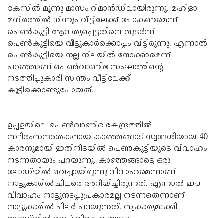
കേസില്‍ മൂന്നു മാസം റിമാന്‍ഡിലായിരുന്നു. മഹിളാ
മന്ദിരത്തില്‍ നിന്നും വീട്ടിലേക്ക് പോകണമെന്ന്
പെണ്‍കുട്ടി ആവശ്യപ്പെട്ടതിനെ തുടര്‍ന്ന്
പെണ്‍കുട്ടിയെ വീട്ടുകാര്‍ക്കൊപ്പം വിട്ടിരുന്നു. എന്നാല്‍
പെണ്‍കുട്ടിയെ നല്ല നിലയില്‍ നോക്കാമെന്ന്
പറഞ്ഞാണ് പെണ്‍വാണിഭ സംഘത്തിന്റെ
നടത്തിപ്പുകാരി സ്വന്തം വീട്ടിലേക്ക്
കൂട്ടിക്കൊണ്ടുപോയത്.
www.kasargodvartha.com
ഉപ്പളയിലെ പെണ്‍വാണിഭ കേന്ദ്രത്തില്‍
സ്ഥിരംസന്ദര്‍ശകനായ കാഞ്ഞങ്ങാട് സ്വദേശിയായ 40
കാരനുമായി ഇതിനിടയില്‍ പെണ്‍കുട്ടിയുടെ വിവാഹം
നടന്നതായും പറയുന്നു. കാഞ്ഞങ്ങാട്ടെ ഒരു
ലോഡ്ജില്‍ വെച്ചായിരുന്നു വിവാഹമെന്നാണ്
നാട്ടുകാരില്‍ ചിലരെ അറിയിച്ചിരുന്നത്. എന്നാല്‍ ഈ
വിവാഹം നാട്ടുനടപ്പുപ്രകാരമല്ല നടന്നതെന്നാണ്
നാട്ടുകാരില്‍ ചിലര്‍ പറയുന്നത്. സ്വകാര്യമാക്കി