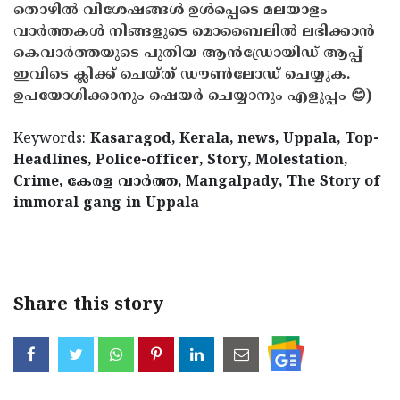
തൊഴിൽ വിശേഷങ്ങൾ ഉൾപ്പെടെ മലയാളം
വാർത്തകൾ നിങ്ങളുടെ മൊബൈലിൽ ലഭിക്കാൻ
കെവാർത്തയുടെ പുതിയ ആൻഡ്രോയിഡ് ആപ്പ്
ഇവിടെ ക്ലിക്ക് ചെയ്ത് ഡൗൺലോഡ് ചെയ്യുക.
ഉപയോഗിക്കാനും ഷെയർ ചെയ്യാനും എളുപ്പം 😊)
Keywords:
Kasaragod, Kerala, news, Uppala, Top-
Headlines, Police-officer, Story, Molestation,
Crime, കേരള വാര്‍ത്ത, Mangalpady, The Story of
immoral gang in Uppala
< !- START disable copy paste -->
Share this story