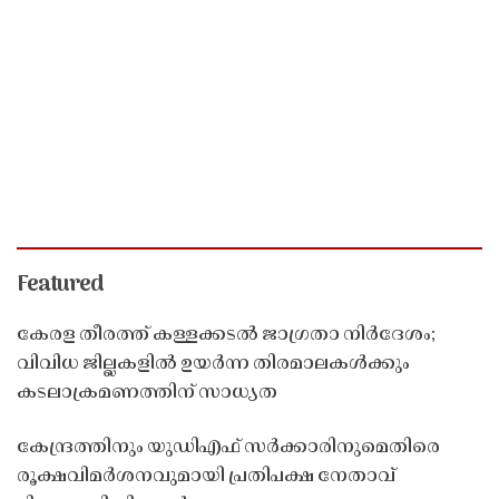
Featured
കേരള തീരത്ത് കള്ളക്കടൽ ജാഗ്രതാ നിർദേശം;
വിവിധ ജില്ലകളിൽ ഉയർന്ന തിരമാലകൾക്കും
കടലാക്രമണത്തിന് സാധ്യത
കേന്ദ്രത്തിനും യുഡിഎഫ് സർക്കാരിനുമെതിരെ
രൂക്ഷവിമർശനവുമായി പ്രതിപക്ഷ നേതാവ്