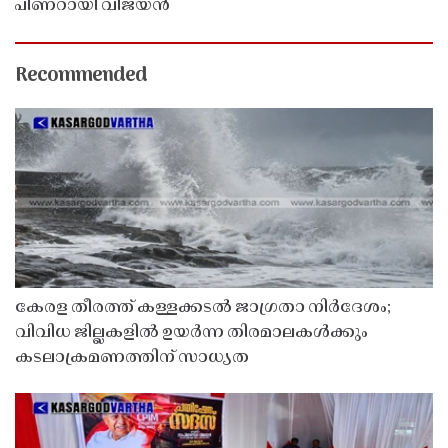
പിണറായി വിജയൻ
Recommended
കേരള തീരത്ത് കള്ളക്കടൽ ജാഗ്രതാ നിർദേശം;
വിവിധ ജില്ലകളിൽ ഉയർന്ന തിരമാലകൾക്കും
കടലാക്രമണത്തിന് സാധ്യത