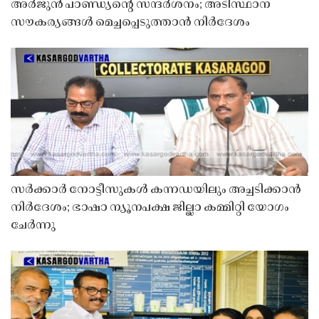
അർജുൻ പാണ്ഡ്യൻ്റെ സന്ദർശനം; അടിസ്ഥാന
സൗകര്യങ്ങൾ മെച്ചപ്പെടുത്താൻ നിർദേശം
സർക്കാർ നോട്ടീസുകൾ കന്നഡയിലും അച്ചടിക്കാൻ
നിർദേശം; ഭാഷാ ന്യൂനപക്ഷ ജില്ലാ കമ്മിറ്റി യോഗം
ചേർന്നു