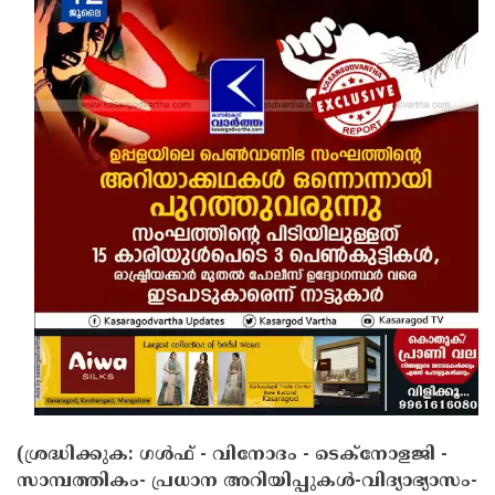
(ശ്രദ്ധിക്കുക: ഗൾഫ് - വിനോദം - ടെക്നോളജി -
സാമ്പത്തികം- പ്രധാന അറിയിപ്പുകൾ-വിദ്യാഭ്യാസം-