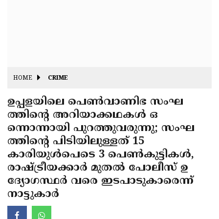
Fitr
May
Day
Eid
Al
Independence
Ad'ha
Day
Onam
HOME
CRIME
J&K
State
ഉപ്പളയിലെ പെണ്‍വാണിഭ സംഘ
Haryana
ത്തിന്റെ അറിയാക്കഥകള്‍ ഒ
Assembly
State
Diwali
ന്നൊന്നായി പുറത്തുവരുന്നു; സംഘ
Elections
Assembly
Christmas
ത്തിന്റെ പിടിയിലുള്ളത് 15
Elections
കാരിയുള്‍പെടെ 3 പെണ്‍കുട്ടികള്‍,
New-
രാഷ്ട്രീയക്കാര്‍ മുതല്‍ പോലീസ് ഉ
Year
Republic
ദ്യോഗസ്ഥര്‍ വരെ ഇടപാടുകാരെന്ന്
Day
Budget
നാട്ടുകാര്‍
Delhi