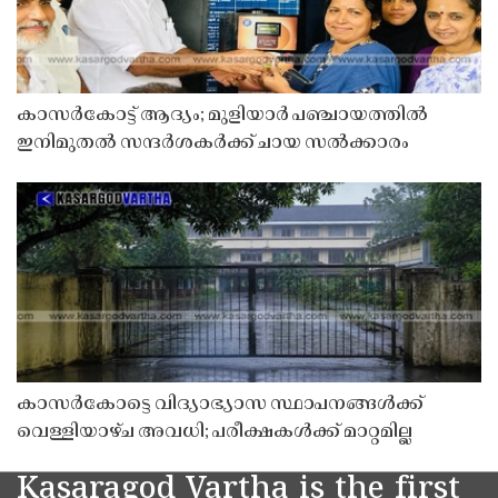
കാസർകോട്ട് ആദ്യം; മുളിയാർ പഞ്ചായത്തിൽ
ഇനിമുതൽ സന്ദർശകർക്ക് ചായ സൽക്കാരം
കാസർകോട്ടെ വിദ്യാഭ്യാസ സ്ഥാപനങ്ങൾക്ക്
വെള്ളിയാഴ്ച അവധി; പരീക്ഷകൾക്ക് മാറ്റമില്ല
Kasaragod Vartha is the first