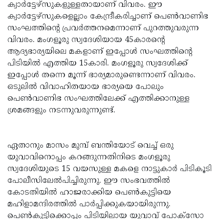
ക്വാര്‍ട്ടേഴ്‌സുകളുള്ളതായാണ് വിവരം. ഈ
Updates
Assembly
Kerala
ക്വാര്‍ട്ടേഴ്‌സുകളെല്ലാം കേന്ദ്രീകരിച്ചാണ് പെണ്‍വാണിഭ
സംഘത്തിന്റെ പ്രവര്‍ത്തനമെന്നാണ് പുറത്തുവരുന്ന
Polls
Local
Look
വിവരം. മംഗളൂരു സ്വദേശിയായ 45കാരന്റെ
Body
Back
ആദ്യഭാര്യയിലെ മകളാണ് ഇപ്പോള്‍ സംഘത്തിന്റെ
പിടിയില്‍ എത്തിയ 15കാരി. മംഗളൂരു സ്വദേശിക്ക്
Election
2025
ഇപ്പോള്‍ തന്നെ മൂന്ന് ഭാര്യമാരുണ്ടെന്നാണ് വിവരം.
ഒടുലില്‍ വിവാഹിതയായ ഭാര്യയെ പോലും
പെണ്‍വാണിഭ സംഘത്തിലേക്ക് എത്തിക്കാനുള്ള
ശ്രമങ്ങളും നടന്നുവരുന്നുണ്ട്.
www.kasargodvartha.com
ഏതാനും മാസം മുമ്പ് ബന്തിയോട് വെച്ച് ഒരു
യുവാവിനൊപ്പം കറങ്ങുന്നതിനിടെ മംഗളൂരു
സ്വദേശിയുടെ 15 വയസുള്ള മകളെ നാട്ടുകാര്‍ പിടികൂടി
പോലീസിലേല്‍പിച്ചിരുന്നു. ഈ സംഭവത്തില്‍
കോടതിയില്‍ ഹാജരാക്കിയ പെണ്‍കുട്ടിയെ
മഹിളാമന്ദിരത്തില്‍ പാര്‍പ്പിക്കുകയായിരുന്നു.
പെണ്‍കുട്ടിക്കൊപ്പം പിടിയിലായ യുവാവ് പോക്‌സോ