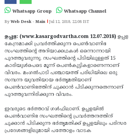
Election
Maha
Whatsapp Group
Whatsapp Channel
Shivarathri
International
By
Web Desk - Main
Jul 12, 2018, 22:08 IST
Women's
Anti-
Day
Drug
Attukal
ഉപ്പള: (www.kasargodvartha.com 12.07.2018)
ഉപ്പള
കേന്ദ്രമാക്കി പ്രവര്‍ത്തിക്കുന്ന പെണ്‍വാണിഭ
Campaign
Pongala
Holi
സംഘത്തിന്റെ അറിയാക്കഥകള്‍ ഒന്നൊന്നായി
2025
2025
IPL
പുറത്തുവരുന്നു. സംഘത്തിന്റെ പിടിയിലുള്ളത് 15
കാരിയുള്‍പെടെ മൂന്ന് പെണ്‍കുട്ടികളാണെന്നാണ്
2025
Eid
വിവരം. മംഗല്‍പാടി പഞ്ചായത്ത് പരിധിയിലെ ഒരു
Al-
Waqf
സമ്പന്ന യുവതിയായ ഭര്‍തൃമതിയാണ്
പെണ്‍വാണിഭത്തിന് ചുക്കാന്‍ പിടിക്കുന്നതെന്നാണ്
Fitr
Bill
Vishu
പുറത്തുവന്നിരിക്കുന്ന വിവരം.
2025
Controversy
Festival
Good
ഇവരുടെ ഭര്‍ത്താവ് ഗള്‍ഫിലാണ്. ഉപ്പളയില്‍
2025
Friday
Easter
പെണ്‍വാണിഭ സംഘത്തിന്റെ പ്രവര്‍ത്തനത്തിന്
Observance
Sunday
By-
ചുക്കാന്‍ പിടിക്കുന്ന ഭര്‍തൃമതിക്ക് ഉപ്പളയിലും പരിസര
പ്രദേശങ്ങളിലുമായി പത്തോളം വാടക
2025
2025
Election
Bihar