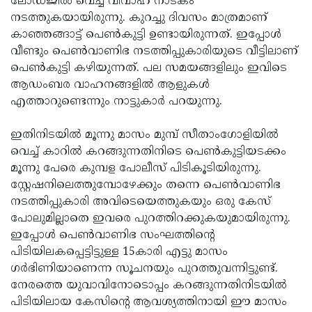
ലോഡ്ജില്‍ വെച്ച് വിവാഹ നാടകം
നടത്തുകയായിരുന്നു. കുറച്ചു ദിവസം മാത്രമാണ്
കാഞ്ഞങ്ങാട്ട് പെണ്‍കുട്ടി ഉണ്ടായിരുന്നത്. ഇപ്പോള്‍
വീണ്ടും പെണ്‍വാണിഭ നടത്തിപ്പുകാരിയുടെ വീട്ടിലാണ്
പെണ്‍കുട്ടി കഴിയുന്നത്. പല സമയങ്ങളിലും ഇവിടെ
ആഡംബര വാഹനങ്ങളില്‍ ആളുകള്‍
എത്താറുണ്ടെന്നും നാട്ടുകാര്‍ പറയുന്നു.
ഇതിനിടയില്‍ മൂന്നു മാസം മുമ്പ് സീതാംഗോളിയില്‍
വെച്ച് കാറില്‍ കറങ്ങുന്നതിനിടെ പെണ്‍കുട്ടിയടക്കം
മൂന്നു പേരെ കുമ്പള പോലീസ് പിടികൂടിയിരുന്നു.
സ്റ്റേഷനിലെത്തുമ്പോഴേക്കും തന്നെ പെണ്‍വാണിഭ
നടത്തിപ്പുകാരി അവിടെയെത്തുകയും ഒരു കേസ്
പോലുമില്ലാതെ ഇവരെ പുറത്തിറക്കുകയുമായിരുന്നു.
ഇപ്പോള്‍ പെണ്‍വാണിഭ സംഘത്തിന്റെ
പിടിയിലകപ്പെട്ടിട്ടുള്ള 15കാരി എട്ടു മാസം
ഗര്‍ഭിണിയാണെന്ന സൂചനയും പുറത്തുവന്നിട്ടുണ്ട്.
നേരത്തെ യുവാവിനോടൊപ്പം കറങ്ങുന്നതിനിടയില്‍
പിടിയിലായ കേസിന്റെ ആവശ്യത്തിനായി ഈ മാസം