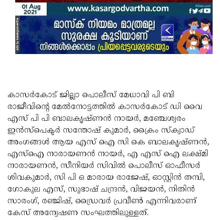
Updates
Assembly
Kerala
Polls
Local
Look
Body
Back
Election
2025
കാസർകോട് ജില്ലാ പൊലീസ് മേധാവി പി ബി
രാജീവിന്റെ മേൽനോട്ടത്തിൽ കാസർകോട് ഡി വൈ
എസ് പി പി ബാലകൃഷ്ണൻ നായർ, മഞ്ചേശ്വരം
ഇൻസ്‌പെക്ടർ സന്തോഷ്‌ കുമാർ, ക്രൈം സ്‌ക്വാഡ്
അംഗങ്ങൾ ആയ എസ് ഐ സി കെ ബാലകൃഷ്ണൻ,
എസ്ഐ നാരായണൻ നായർ, എ എസ് ഐ ലക്ഷ്മി
നാരായണൻ, സീനിയർ സിവിൽ പൊലീസ് ഓഫീസർ
ശിവകുമാർ, സി പി ഒ മാരായ രാജേഷ്, ഓസ്റ്റിൻ തമ്പി,
ഗോകുല എസ്, സുഭാഷ് ചന്ദ്രൻ, വിജയൻ, നിതിൻ
സാരംഗ്, രഞ്ജിഷ്, ഡ്രൈവർ പ്രവീൺ എന്നിവരാണ്
കേസ് അന്വേഷണ സംഘത്തിലുള്ളത്.