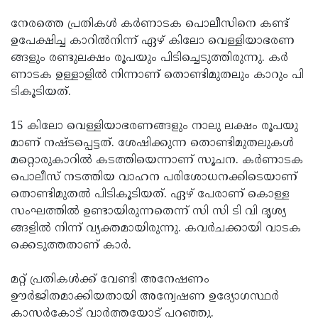
നേരത്തെ പ്രതികൾ കർണാടക പൊലീസിനെ കണ്ട്
ഉപേക്ഷിച്ച കാ​റി​ൽ​നി​ന്ന്​​ ഏ​ഴ്​ കി​ലോ വെ​ള്ളി​യാ​ഭ​ര​ണ​
ങ്ങ​ളും ര​ണ്ടു​ല​ക്ഷം രൂ​പ​യും പി​ടി​ച്ചെ​ടു​ത്തിരുന്നു. ക​ർ​
ണാ​ട​ക ഉ​ള്ളാ​ളി​ൽ​ നി​ന്നാ​ണ്​ തൊ​ണ്ടി​മു​ത​ലും കാറും പി​
ടി​കൂ​ടി​യ​ത്.
15 കി​ലോ വെ​ള്ളി​യാ​ഭ​ര​ണ​ങ്ങ​ളും നാ​ലു​ ല​ക്ഷം രൂ​പ​യു​
മാ​ണ്​ ന​ഷ്​​ട​പ്പെ​ട്ട​ത്. ശേ​ഷി​ക്കു​ന്ന തൊ​ണ്ടി​മു​ത​ലു​ക​ൾ
മറ്റൊ​രു​കാ​റി​ൽ ക​ട​ത്തി​യെ​ന്നാ​ണ്​ സൂ​ച​ന. ക​ർ​ണാ​ട​ക
പൊ​ലീ​സ്​ ന​ട​ത്തി​യ വാ​ഹ​ന പ​രി​ശോ​ധ​ന​ക്കി​ടെ​യാ​ണ്
തൊണ്ടിമുതൽ പി​ടി​കൂ​ടി​യ​ത്. ഏ​ഴ്​ പേ​രാ​ണ് കൊ​ള്ള​
സം​ഘ​ത്തി​ൽ ഉ​ണ്ടാ​യി​രു​ന്ന​തെ​ന്ന് സി സി ​ടി ​വി ദൃ​ശ്യ​
ങ്ങളി​ൽ ​നി​ന്ന്​ വ്യ​ക്ത​മാ​യി​രു​ന്നു. ക​വ​ർ​ച​ക്കാ​യി വാ​ട​ക​
ക്കെ​ടു​ത്ത​താ​ണ്​ കാ​ർ.
മറ്റ് പ്രതികൾക്ക് വേണ്ടി അനേഷണം
ഊർജിതമാക്കിയതായി അന്വേഷണ ഉദ്യോഗസ്ഥർ
കാസർകോട് വാർത്തയോട് പറഞ്ഞു.