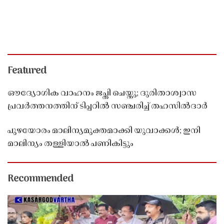
Featured
ഔദ്യോഗിക വാഹനം ജപ്തി ചെയ്തു; ദുരിതാശ്വാസ
പ്രവർത്തനത്തിന് ടിപ്പറിൽ സഞ്ചരിച്ച് തഹസിൽദാർ
പുഴയോരം മാലിന്യമുക്തമാക്കി യുവാക്കൾ; ഇനി
മാലിന്യം തള്ളിയാൽ പണികിട്ടും
Recommended