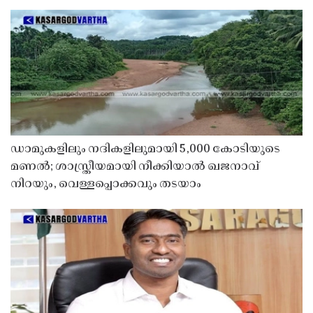
ഡാമുകളിലും നദികളിലുമായി 5,000 കോടിയുടെ
മണൽ; ശാസ്ത്രീയമായി നീക്കിയാൽ ഖജനാവ്
നിറയും, വെള്ളപ്പൊക്കവും തടയാം