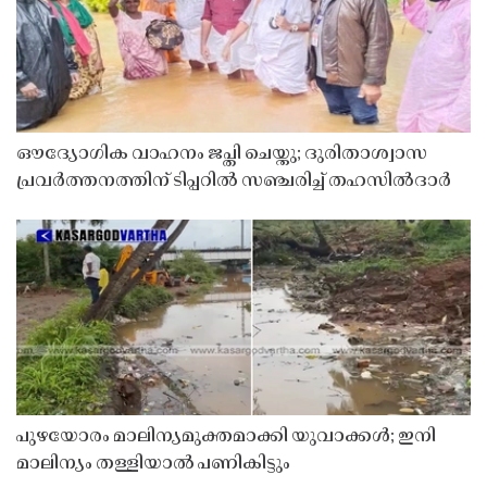
ഔദ്യോഗിക വാഹനം ജപ്തി ചെയ്തു; ദുരിതാശ്വാസ
പ്രവർത്തനത്തിന് ടിപ്പറിൽ സഞ്ചരിച്ച് തഹസിൽദാർ
പുഴയോരം മാലിന്യമുക്തമാക്കി യുവാക്കൾ; ഇനി
മാലിന്യം തള്ളിയാൽ പണികിട്ടും