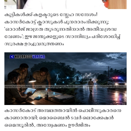
കുട്ടികൾക്ക് കളക്ടറുടെ സ്നേഹ സന്ദേശം!
കാസർകോട്ട് ക്ലാസുകൾ പുനരാരംഭിക്കുന്നു;
‘ഓറൻജ് ജാഗ്രത തുടരുന്നതിനാൽ അതീവ ശ്രദ്ധ
വേണം’; ഇഴ ജന്തുക്കളുടെ സാന്നിധ്യം പരിശോധിച്ച്
സുരക്ഷ ഉറപ്പുവരുത്തണം
കാസർകോട് അമ്പലത്തറയിൽ പൊലീസുകാരനെ
കാണാതായി; മൊബൈൽ ടവർ ലൊക്കേഷൻ
മൈസൂരിൽ, അന്വേഷണം ഊർജിതം