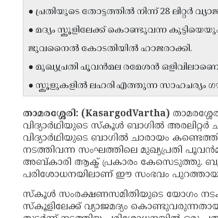
● പ്രതിയുടെ തോട്ടത്തിൽ നിന്ന് 28 ലിറ്റർ വ്യ
● മദ്യം സ്കൂളിലേക്ക് കൊണ്ടുവന്ന കുട്ടിയെയ
ജുവനൈൽ കോടതിയിൽ ഹാജരാക്കി.
● മുഖ്യപ്രതി പൂവൻമല രമേശൻ ഒളിവിലാണെന്
● സ്കൂളുകളിൽ ലഹരി എത്തുന്ന സാഹചര്യം 
താമരശ്ശേരി: (KasargodVartha)
താമരശ്ശേ
വിദ്യാർഥിയുടെ സ്കൂൾ ബാഗിൽ അരലിറ്റ
വിദ്യാർഥിയുടെ ബാഗിൽ ചാരായം കണ്ടെത്ത
നടത്തിവന്ന സംഘത്തിലെ മുഖ്യപ്രതി പൂവ
അബ്കാരി ആക്ട് പ്രകാരം കേസെടുത്തു. ബ
പരിശോധനയിലാണ് ഈ സംഭവം പുറത്തായത
സ്കൂൾ സംരക്ഷണസമിതിയുടെ യോഗം നടക്കു
സ്കൂളിലേക്ക് വ്യാജമദ്യം കൊണ്ടുവരുന്നതാ