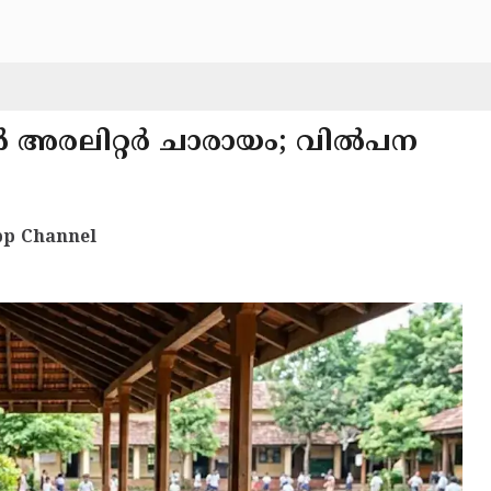
ൽ അരലിറ്റർ ചാരായം; വിൽപന
p Channel