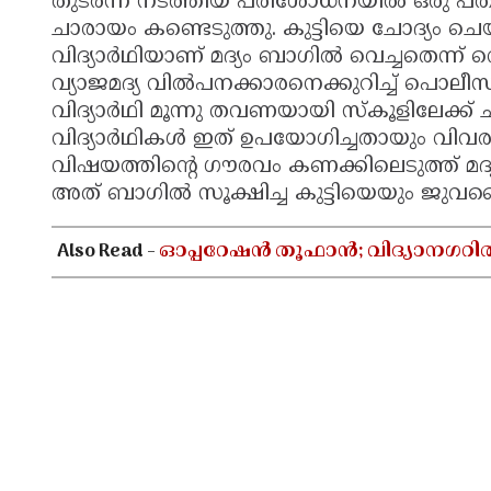
തുടർന്ന് നടത്തിയ പരിശോധനയിൽ ഒരു പതിന
ചാരായം കണ്ടെടുത്തു. കുട്ടിയെ ചോദ്യം 
വിദ്യാർഥിയാണ് മദ്യം ബാഗിൽ വെച്ചതെന്ന്
വ്യാജമദ്യ വിൽപനക്കാരനെക്കുറിച്ച് പൊലീസ
വിദ്യാർഥി മൂന്നു തവണയായി സ്കൂളിലേക്
വിദ്യാർഥികൾ ഇത് ഉപയോഗിച്ചതായും വിവരം ലഭ
വിഷയത്തിന്റെ ഗൗരവം കണക്കിലെടുത്ത് മദ്യ
അത് ബാഗിൽ സൂക്ഷിച്ച കുട്ടിയെയും ജ
Also Read -
ഓപ്പറേഷൻ തൂഫാൻ; വിദ്യാനഗറി