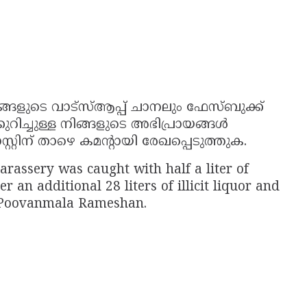
ങളുടെ വാട്സ്ആപ്പ് ചാനലും ഫേസ്ബുക്ക്
ച്ചുള്ള നിങ്ങളുടെ അഭിപ്രായങ്ങൾ
റിന് താഴെ കമൻ്റായി രേഖപ്പെടുത്തുക.
rassery was caught with half a liter of
r an additional 28 liters of illicit liquor and
t, Poovanmala Rameshan.