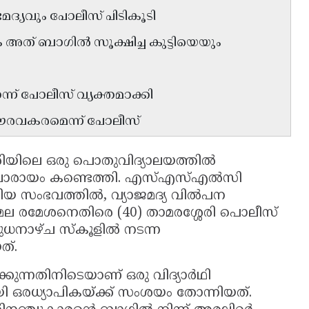
ാജമദ്യവും പോലീസ് പിടികൂടി
ും അത് ബാഗിൽ സൂക്ഷിച്ച കുട്ടിയെയും
ന് പോലീസ് വ്യക്തമാക്കി
ഗൗരവകരമെന്ന് പോലീസ്
രിയിലെ ഒരു പൊതുവിദ്യാലയത്തിൽ
ർ ചാരായം കണ്ടെത്തി. എസ്എസ്എൽസി
ിയ സംഭവത്തിൽ, വ്യാജമദ്യ വിൽപന
ൻമല രമേശനെതിരെ (40) താമരശ്ശേരി പൊലീസ്
ുധനാഴ്ച സ്കൂളിൽ നടന്ന
്.
ന്നതിനിടെയാണ് ഒരു വിദ്യാർഥി
യി ഒരധ്യാപികയ്ക്ക് സംശയം തോന്നിയത്.