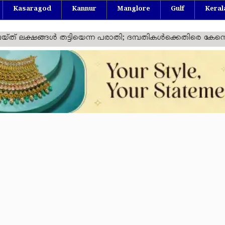
Kasaragod
Kannur
Manglore
Gulf
Keral