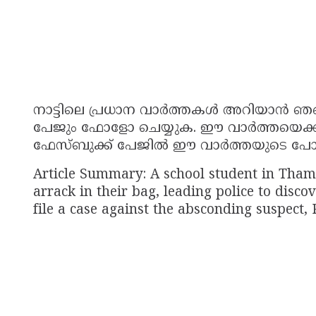
നാട്ടിലെ പ്രധാന വാർത്തകൾ അറിയാൻ ഞങ്
പേജും ഫോളോ ചെയ്യുക. ഈ വാർത്തയെക്കുറി
ഫേസ്ബുക്ക് പേജിൽ ഈ വാർത്തയുടെ പോസ്റ്
Article Summary: A school student in Thama
arrack in their bag, leading police to discove
file a case against the absconding suspec