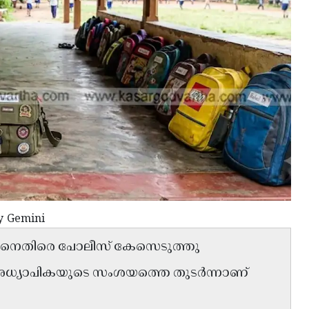
y Gemini
േശനെതിരെ പോലീസ് കേസെടുത്തു
അധ്യാപികയുടെ സംശയത്തെ തുടർന്നാണ്