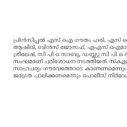
പ്രിൻസിപ്പൽ എസ് ഐ ഗൗതം ഹരി, എസ് ഐമ
ആഷിഖ്, ബിൻസ് ജോസഫ്, എഎസ് ഐമാരായ 
ശ്രീലേഷ്, സി പി ഒ സാബു, ഡബ്ല്യു സി പി ഒ
സംഘമാണ് പരിശോധന നടത്തിയത്. സ്കൂളുകളി
സാഹചര്യം ഗൗരവത്തോടെ കാണണമെന്നും, വി
ജാഗ്രത പാലിക്കണമെന്നും പൊലീസ് നിർദേശി