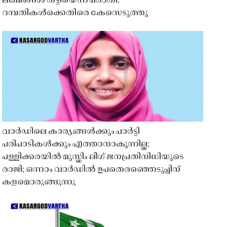
ലക്ഷങ്ങൾ തട്ടിയെന്ന പരാതി;
ദമ്പതികൾക്കെതിരെ കേസെടുത്തു
വാർഡിലെ കാര്യങ്ങൾക്കും പാർട്ടി
പരിപാടികൾക്കും എത്താനാകുന്നില്ല;
പള്ളിക്കരയിൽ മുസ്ലിം ലീഗ് ജനപ്രതിനിധിയുടെ
രാജി; ഒന്നാം വാർഡിൽ ഉപതെരഞ്ഞെടുപ്പിന്
കളമൊരുങ്ങുന്നു