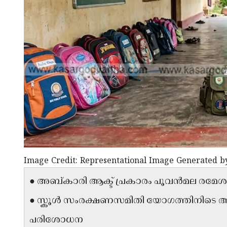
Image Credit: Representational Image Generated b
● അബ്കാരി ആക്ട് പ്രകാരം പൂവൻമല രമ
● സ്കൂൾ സംരക്ഷണസമിതി യോഗത്തിനിടെ 
പരിശോധന