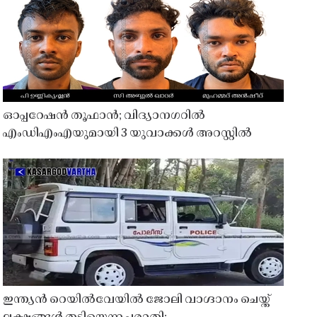
ഓപ്പറേഷൻ തൂഫാൻ; വിദ്യാനഗറിൽ
എംഡിഎംഎയുമായി 3 യുവാക്കൾ അറസ്റ്റിൽ
ഇന്ത്യൻ റെയിൽവേയിൽ ജോലി വാഗ്ദാനം ചെയ്ത്