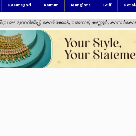
Kasaragod
Kannur
Manglore
Gulf
Keral