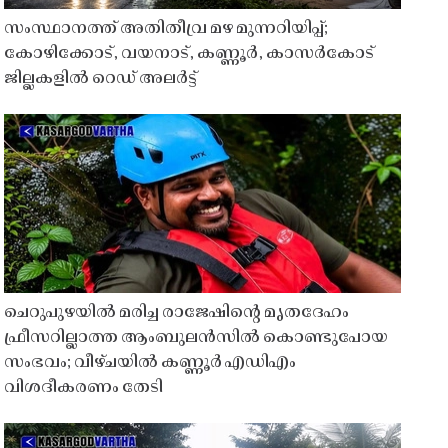
സംസ്ഥാനത്ത് അതിതീവ്ര മഴ മുന്നറിയിപ്പ്;
കോഴിക്കോട്, വയനാട്, കണ്ണൂർ, കാസർകോട്
ജില്ലകളിൽ റെഡ് അലർട്ട്
ചെറുപുഴയിൽ മരിച്ച രാജേഷിൻ്റെ മൃതദേഹം
ഫ്രീസറില്ലാത്ത ആംബുലൻസിൽ കൊണ്ടുപോയ
സംഭവം; വീഴ്ചയിൽ കണ്ണൂർ എഡിഎം
വിശദീകരണം തേടി