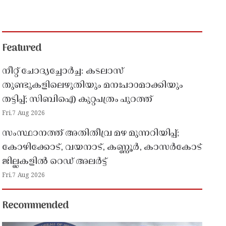
Featured
നീറ്റ് ചോദ്യച്ചോർച്ച: കടലാസ്
തുണ്ടുകളിലെഴുതിയും മനഃപാഠമാക്കിയും
തട്ടിപ്പ്; സിബിഐ കുറ്റപത്രം പുറത്ത്
Fri,7 Aug 2026
സംസ്ഥാനത്ത് അതിതീവ്ര മഴ മുന്നറിയിപ്പ്;
കോഴിക്കോട്, വയനാട്, കണ്ണൂർ, കാസർകോട്
ജില്ലകളിൽ റെഡ് അലർട്ട്
Fri,7 Aug 2026
Recommended