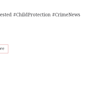
ested #ChildProtection #CrimeNews
ore