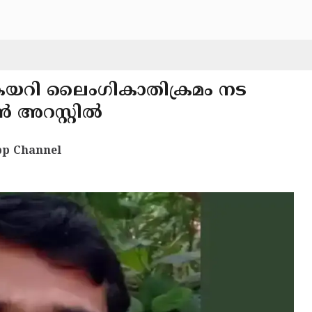
ചു കയറി ലൈംഗികാതിക്രമം നട
 അറസ്റ്റിൽ
p Channel