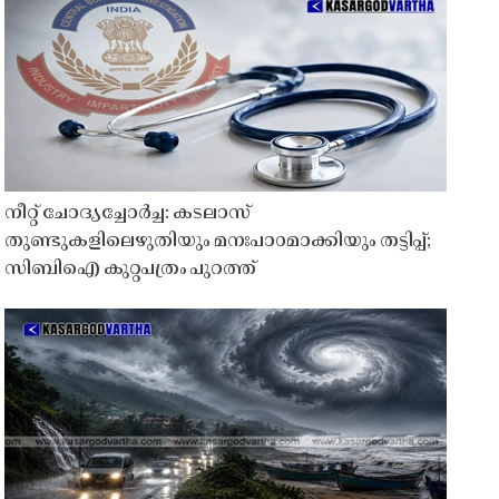
നീറ്റ് ചോദ്യച്ചോർച്ച: കടലാസ്
തുണ്ടുകളിലെഴുതിയും മനഃപാഠമാക്കിയും തട്ടിപ്പ്;
സിബിഐ കുറ്റപത്രം പുറത്ത്