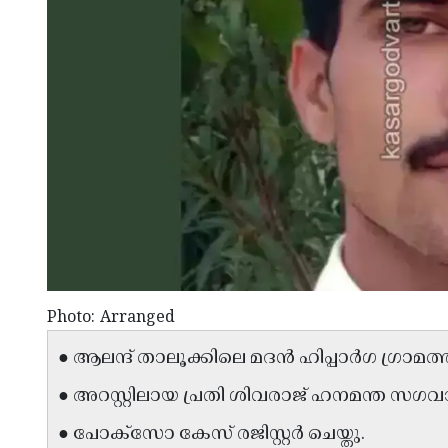
Photo: Arranged
● ആലന്ദ് താലൂക്കിലെ മദൻ ഹിപ്പാർഗ ഗ്രാമ
● അറസ്റ്റിലായ പ്രതി ശിവരാജ് ഹനമന്ത സ
● പോക്സോ കേസ് രജിസ്റ്റർ ചെയ്തു.