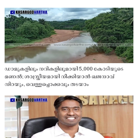
ഡാമുകളിലും നദികളിലുമായി 5,000 കോടിയുടെ
മണൽ; ശാസ്ത്രീയമായി നീക്കിയാൽ ഖജനാവ്
നിറയും, വെള്ളപ്പൊക്കവും തടയാം