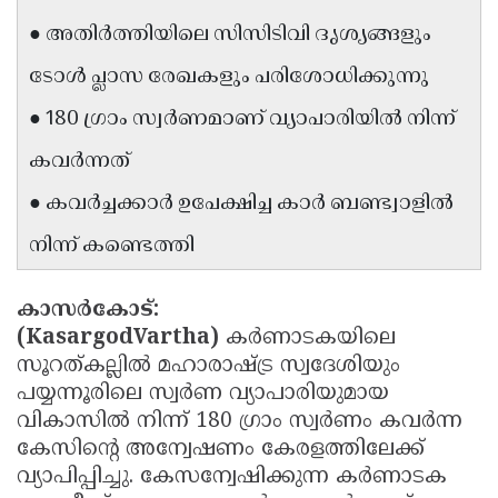
Updates
Assembly
● അതിർത്തിയിലെ സിസിടിവി ദൃശ്യങ്ങളും
Kerala
Polls
Local
Look
ടോൾ പ്ലാസ രേഖകളും പരിശോധിക്കുന്നു
Body
Back
● 180 ഗ്രാം സ്വർണമാണ് വ്യാപാരിയിൽ നിന്ന്
Election
2025
കവർന്നത്
● കവർച്ചക്കാർ ഉപേക്ഷിച്ച കാർ ബണ്ട്വാളിൽ
നിന്ന് കണ്ടെത്തി
കാസർകോട്:
(KasargodVartha)
കർണാടകയിലെ
സൂറത്കല്ലിൽ മഹാരാഷ്ട്ര സ്വദേശിയും
പയ്യന്നൂരിലെ സ്വർണ വ്യാപാരിയുമായ
വികാസിൽ നിന്ന് 180 ഗ്രാം സ്വർണം കവർന്ന
കേസിൻ്റെ അന്വേഷണം കേരളത്തിലേക്ക്
വ്യാപിപ്പിച്ചു. കേസന്വേഷിക്കുന്ന കർണാടക