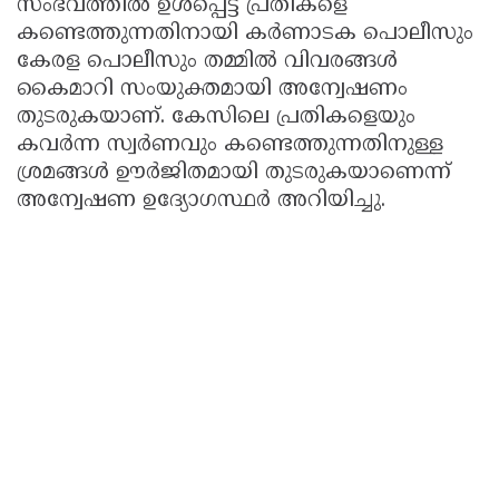
സംഭവത്തിൽ ഉൾപ്പെട്ട പ്രതികളെ
കണ്ടെത്തുന്നതിനായി കർണാടക പൊലീസും
കേരള പൊലീസും തമ്മിൽ വിവരങ്ങൾ
കൈമാറി സംയുക്തമായി അന്വേഷണം
തുടരുകയാണ്. കേസിലെ പ്രതികളെയും
കവർന്ന സ്വർണവും കണ്ടെത്തുന്നതിനുള്ള
ശ്രമങ്ങൾ ഊർജിതമായി തുടരുകയാണെന്ന്
അന്വേഷണ ഉദ്യോഗസ്ഥർ അറിയിച്ചു.