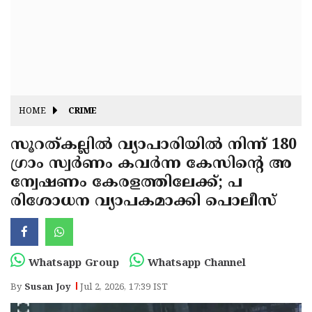
Fitr
May
Day
Eid
Al
Independence
Ad'ha
Day
Onam
HOME
CRIME
J&K
State
സൂറത്കല്ലിൽ വ്യാപാരിയിൽ നിന്ന് 180
Haryana
ഗ്രാം സ്വർണം കവർന്ന കേസിൻ്റെ അ
Assembly
State
Diwali
ന്വേഷണം കേരളത്തിലേക്ക്; പ
Elections
Assembly
Christmas
രിശോധന വ്യാപകമാക്കി പൊലീസ്
Elections
New-
Year
Republic
Whatsapp Group
Whatsapp Channel
Day
Budget
By
Susan Joy
Jul 2, 2026, 17:39 IST
Delhi