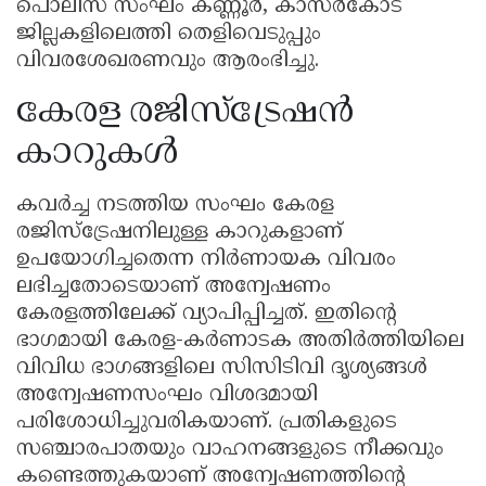
പൊലീസ് സംഘം കണ്ണൂർ, കാസർകോട്
ജില്ലകളിലെത്തി തെളിവെടുപ്പും
വിവരശേഖരണവും ആരംഭിച്ചു.
കേരള രജിസ്ട്രേഷൻ
കാറുകൾ
കവർച്ച നടത്തിയ സംഘം കേരള
രജിസ്ട്രേഷനിലുള്ള കാറുകളാണ്
ഉപയോഗിച്ചതെന്ന നിർണായക വിവരം
ലഭിച്ചതോടെയാണ് അന്വേഷണം
കേരളത്തിലേക്ക് വ്യാപിപ്പിച്ചത്. ഇതിൻ്റെ
ഭാഗമായി കേരള-കർണാടക അതിർത്തിയിലെ
വിവിധ ഭാഗങ്ങളിലെ സിസിടിവി ദൃശ്യങ്ങൾ
അന്വേഷണസംഘം വിശദമായി
പരിശോധിച്ചുവരികയാണ്. പ്രതികളുടെ
സഞ്ചാരപാതയും വാഹനങ്ങളുടെ നീക്കവും
കണ്ടെത്തുകയാണ് അന്വേഷണത്തിൻ്റെ