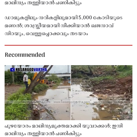
മാലിന്യം തള്ളിയാൽ പണികിട്ടും
ഡാമുകളിലും നദികളിലുമായി 5,000 കോടിയുടെ
മണൽ; ശാസ്ത്രീയമായി നീക്കിയാൽ ഖജനാവ്
നിറയും, വെള്ളപ്പൊക്കവും തടയാം
Recommended
പുഴയോരം മാലിന്യമുക്തമാക്കി യുവാക്കൾ; ഇനി
മാലിന്യം തള്ളിയാൽ പണികിട്ടും