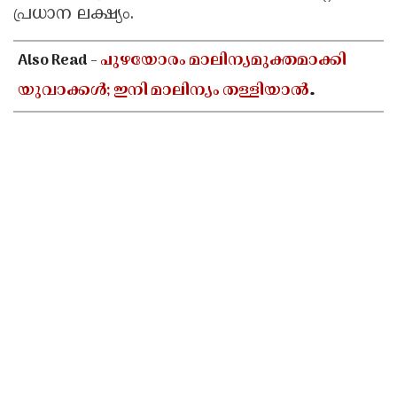
പ്രധാന ലക്ഷ്യം.
Also Read -
പുഴയോരം മാലിന്യമുക്തമാക്കി
യുവാക്കൾ; ഇനി മാലിന്യം തള്ളിയാൽ
പണികിട്ടും