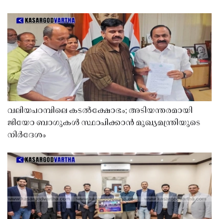
വലിയപറമ്പിലെ കടൽക്ഷോഭം; അടിയന്തരമായി
ജിയോ ബാഗുകൾ സ്ഥാപിക്കാൻ മുഖ്യമന്ത്രിയുടെ
നിർദേശം