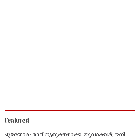
Featured
പുഴയോരം മാലിന്യമുക്തമാക്കി യുവാക്കൾ; ഇനി