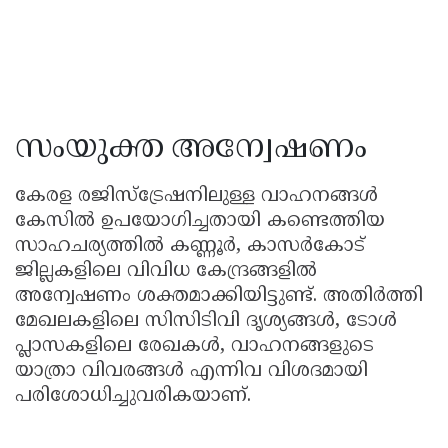
സംയുക്ത അന്വേഷണം
കേരള രജിസ്ട്രേഷനിലുള്ള വാഹനങ്ങൾ
കേസിൽ ഉപയോഗിച്ചതായി കണ്ടെത്തിയ
സാഹചര്യത്തിൽ കണ്ണൂർ, കാസർകോട്
ജില്ലകളിലെ വിവിധ കേന്ദ്രങ്ങളിൽ
അന്വേഷണം ശക്തമാക്കിയിട്ടുണ്ട്. അതിർത്തി
മേഖലകളിലെ സിസിടിവി ദൃശ്യങ്ങൾ, ടോൾ
പ്ലാസകളിലെ രേഖകൾ, വാഹനങ്ങളുടെ
യാത്രാ വിവരങ്ങൾ എന്നിവ വിശദമായി
പരിശോധിച്ചുവരികയാണ്.