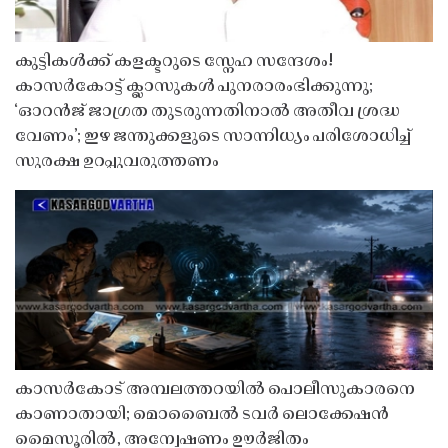
കുട്ടികൾക്ക് കളക്ടറുടെ സ്നേഹ സന്ദേശം!
കാസർകോട്ട് ക്ലാസുകൾ പുനരാരംഭിക്കുന്നു;
‘ഓറൻജ് ജാഗ്രത തുടരുന്നതിനാൽ അതീവ ശ്രദ്ധ
വേണം’; ഇഴ ജന്തുക്കളുടെ സാന്നിധ്യം പരിശോധിച്ച്
സുരക്ഷ ഉറപ്പുവരുത്തണം
കാസർകോട് അമ്പലത്തറയിൽ പൊലീസുകാരനെ
കാണാതായി; മൊബൈൽ ടവർ ലൊക്കേഷൻ
മൈസൂരിൽ, അന്വേഷണം ഊർജിതം