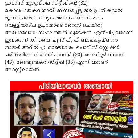
Election
Maha
പ്രവാസി മുഗുവിലെ സിദ്ദീഖിന്റെ (32)
കൊലപാതകവുമായി ബന്ധപ്പെട്ട് മുഖ്യപ്രതികളായ
Shivarathri
International
മൂന്ന് പേരെ പ്രത്യേക അന്വേഷണ സംഘം
Women's
Anti-
വെള്ളിയാഴ്ച ഉച്ചയോടെ അറസ്റ്റ് ചെയ്തു.
അധോലോക സംഘത്തിന് ക്വടേഷന്‍ ഏല്‍പിച്ചവരാണ്
Day
Drug
Attukal
ഇവരെന്ന് ഡി വൈ എസ് പി, പി ബാലകൃഷ്ണന്‍
Campaign
Pongala
Holi
നായര്‍ അറിയിച്ചു. മഞ്ചേശ്വരം പൊലീസ് സ്റ്റേഷന്‍
പരിധിയിലെ റിയാസ് ഹസന്‍ (33), അബ്ദുര്‍ റസാഖ്
2025
2025
IPL
(46), അബൂബകര്‍ സിദ്ദീഖ് (33) എന്നിവരാണ്
2025
Eid
അറസ്റ്റിലായത്.
Al-
Waqf
Fitr
Bill
Vishu
2025
Controversy
Festival
Good
2025
Friday
Easter
Observance
Sunday
By-
2025
2025
Election
Bihar