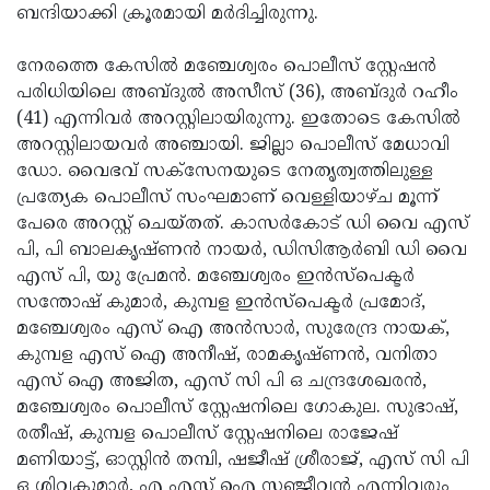
ബന്ദിയാക്കി ക്രൂരമായി മര്‍ദിച്ചിരുന്നു.
നേരത്തെ കേസില്‍ മഞ്ചേശ്വരം പൊലീസ് സ്റ്റേഷന്‍
പരിധിയിലെ അബ്ദുല്‍ അസീസ് (36), അബ്ദുര്‍ റഹീം
(41) എന്നിവര്‍ അറസ്റ്റിലായിരുന്നു. ഇതോടെ കേസില്‍
അറസ്റ്റിലായവര്‍ അഞ്ചായി. ജില്ലാ പൊലീസ് മേധാവി
ഡോ. വൈഭവ് സക്സേനയുടെ നേതൃത്വത്തിലുള്ള
പ്രത്യേക പൊലീസ് സംഘമാണ് വെള്ളിയാഴ്ച മൂന്ന്
പേരെ അറസ്റ്റ് ചെയ്തത്. കാസർകോട് ഡി വൈ എസ്
പി, പി ബാലകൃഷ്ണൻ നായർ, ഡിസിആർബി ഡി വൈ
എസ് പി, യു പ്രേമൻ. മഞ്ചേശ്വരം ഇൻസ്‌പെക്ടർ
സന്തോഷ്‌ കുമാർ, കുമ്പള ഇൻസ്‌പെക്ടർ പ്രമോദ്,
മഞ്ചേശ്വരം എസ് ഐ അൻസാർ, സുരേന്ദ്ര നായക്,
കുമ്പള എസ് ഐ അനീഷ്, രാമകൃഷ്ണൻ, വനിതാ
എസ് ഐ അജിത, എസ് സി പി ഒ ചന്ദ്രശേഖരൻ,
മഞ്ചേശ്വരം പൊലീസ് സ്റ്റേഷനിലെ ഗോകുല. സുഭാഷ്,
രതീഷ്, കുമ്പള പൊലീസ് സ്റ്റേഷനിലെ രാജേഷ്
മണിയാട്ട്, ഓസ്റ്റിൻ തമ്പി, ഷജീഷ് ശ്രീരാജ്, എസ് സി പി
ഒ ശിവകുമാർ, എ എസ് ഐ സഞ്ജീവൻ എന്നിവരും