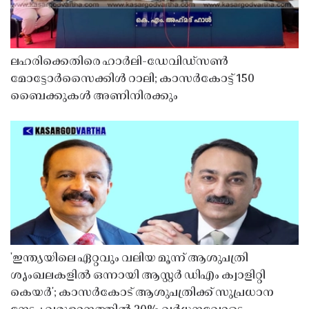
ലഹരിക്കെതിരെ ഹാർലി-ഡേവിഡ്‌സൺ
മോട്ടോർസൈക്കിൾ റാലി; കാസർകോട്ട് 150
ബൈക്കുകൾ അണിനിരക്കും
'ഇന്ത്യയിലെ ഏറ്റവും വലിയ മൂന്ന് ആശുപത്രി
ശൃംഖലകളിൽ ഒന്നായി ആസ്റ്റർ ഡിഎം ക്വാളിറ്റി
കെയർ'; കാസർകോട് ആശുപത്രിക്ക് സുപ്രധാന