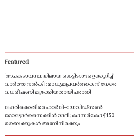
Featured
'അപകടാവസ്ഥയിലായ കെട്ടിടങ്ങളെക്കുറിച്ച്
വാർത്ത നൽകി'; മാധ്യമപ്രവർത്തകന് നേരെ
വധഭീഷണി മുഴക്കിയതായി പരാതി
ലഹരിക്കെതിരെ ഹാർലി-ഡേവിഡ്‌സൺ
മോട്ടോർസൈക്കിൾ റാലി; കാസർകോട്ട് 150
ബൈക്കുകൾ അണിനിരക്കും