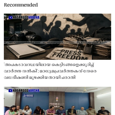
Recommended
'അപകടാവസ്ഥയിലായ കെട്ടിടങ്ങളെക്കുറിച്ച്
വാർത്ത നൽകി'; മാധ്യമപ്രവർത്തകന് നേരെ
വധഭീഷണി മുഴക്കിയതായി പരാതി