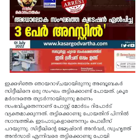
Updates
Assembly
Kerala
Polls
Local
Look
Body
Back
Election
2025
ഇക്കഴിഞ്ഞ ഞായറാഴ്ചയായിരുന്നു അബൂബകര്‍
സിദ്ദീഖിനെ ഒരു സംഘം തട്ടിക്കൊണ്ട് പോയത്. ക്രൂര
മര്‍ദനത്തെ തുടര്‍ന്നായിരുന്നു മരണം
സംഭവിച്ചതെന്നാണ് പോസ്റ്റ് മോര്‍ടം റിപോര്‍ട്
വ്യക്തമാക്കുന്നത്. തട്ടിക്കൊണ്ടു പോയതിന് പിന്നില്‍
സാമ്പത്തിക ഇടപാടുകളാണെന്നും പൊലീസ്
പറയുന്നു. സിദ്ദീഖിന്റെ ജ്യേഷ്ഠന്‍ അന്‍വര്‍, സുഹൃത്ത്
അന്‍സാരി എന്നിവരെ തട്ടിക്കൊണ്ടു പോയി