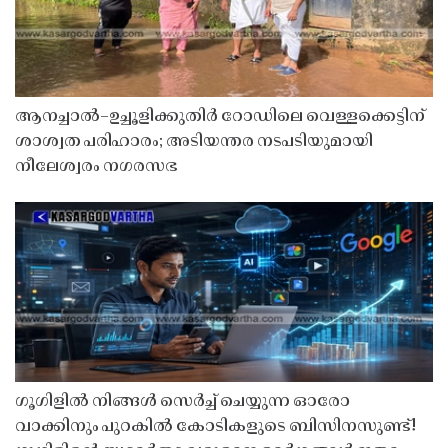
ആനച്ചാൽ–ഉച്ചൂളിക്കുതിർ റോഡിലെ വെള്ളക്കെട്ടിന്
ശാശ്വത പരിഹാരം; അടിയന്തര നടപടിയുമായി
നീലേശ്വരം നഗരസഭ
ഗൂഗിളിൽ നിങ്ങൾ സെർച്ച് ചെയ്യുന്ന ഓരോ
വാക്കിനും പുറകിൽ കോടികളുടെ ബിസിനസുണ്ട്!