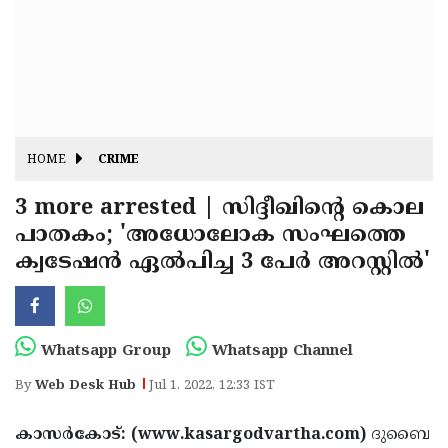
Fitr
May
Day
Eid
Al
Independence
Ad'ha
Day
Onam
HOME
CRIME
J&K
State
3 more arrested | സിദ്ദീഖിന്റെ കൊല
Haryana
പാതകം; 'അധോലോക സംഘത്തെ
Assembly
State
Diwali
ക്വടേഷന്‍ ഏല്‍പിച്ച 3 പേര്‍ അറസ്റ്റില്‍'
Elections
Assembly
Christmas
Elections
New-
Year
Republic
Whatsapp Group
Whatsapp Channel
Day
Budget
By
Web Desk Hub
Jul 1, 2022, 12:33 IST
Delhi
കാസര്‍കോട്: (www.kasargodvartha.com)
ദുബൈ