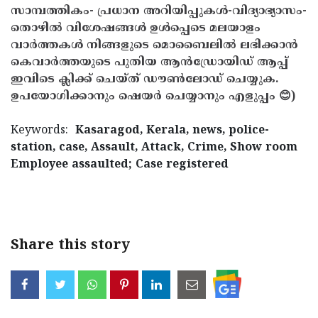
സാമ്പത്തികം- പ്രധാന അറിയിപ്പുകൾ-വിദ്യാഭ്യാസം-
തൊഴിൽ വിശേഷങ്ങൾ ഉൾപ്പെടെ മലയാളം
വാർത്തകൾ നിങ്ങളുടെ മൊബൈലിൽ ലഭിക്കാൻ
കെവാർത്തയുടെ പുതിയ ആൻഡ്രോയിഡ് ആപ്പ്
ഇവിടെ ക്ലിക്ക് ചെയ്ത് ഡൗൺലോഡ് ചെയ്യുക.
ഉപയോഗിക്കാനും ഷെയർ ചെയ്യാനും എളുപ്പം 😊)
Keywords:
Kasaragod, Kerala, news, police-
station, case, Assault, Attack, Crime, Show room
Employee assaulted; Case registered
< !- START disable copy paste -->
Share this story