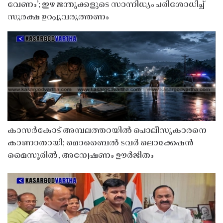
വേണം’; ഇഴ ജന്തുക്കളുടെ സാന്നിധ്യം പരിശോധിച്ച്
സുരക്ഷ ഉറപ്പുവരുത്തണം
കാസർകോട് അമ്പലത്തറയിൽ പൊലീസുകാരനെ
കാണാതായി; മൊബൈൽ ടവർ ലൊക്കേഷൻ
മൈസൂരിൽ, അന്വേഷണം ഊർജിതം