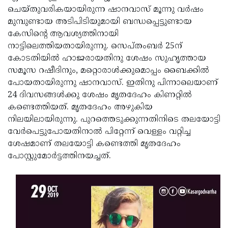
ചെയ്തുവരികയായിരുന്ന ഷാനവാസ് മൂന്നു വര്‍ഷം
Updates
Assembly
Kerala
മുമ്പുണ്ടായ അടിപിടിയുമായി ബന്ധപ്പെട്ടുണ്ടായ
Polls
Local
Look
കേസിന്റെ ആവശ്യത്തിനായി
നാട്ടിലെത്തിയതായിരുന്നു. സെപ്തംബര്‍ 25ന്
Body
Back
കോടതിയില്‍ ഹാജരായതിനു ശേഷം സുഹൃത്തായ
Election
2025
സമൂസ റഷീദിനും, മറ്റൊരാള്‍ക്കുമൊപ്പം ബൈക്കില്‍
പോയതായിരുന്നു ഷാനവാസ്. ഇതിനു പിന്നാലെയാണ്
24 ദിവസങ്ങള്‍ക്കു ശേഷം മൃതദേഹം കിണറ്റില്‍
കണ്ടെത്തിയത്. മൃതദേഹം അഴുകിയ
നിലയിലായിരുന്നു. പുറത്തെടുക്കുന്നതിനിടെ തലയോട്ടി
വേര്‍പെട്ടുപോയതിനാല്‍ പിറ്റേന്ന് വെള്ളം വറ്റിച്ച
ശേഷമാണ് തലയോട്ടി കണ്ടെത്തി മൃതദേഹം
പോസ്റ്റുമോര്‍ട്ടത്തിനയച്ചത്.