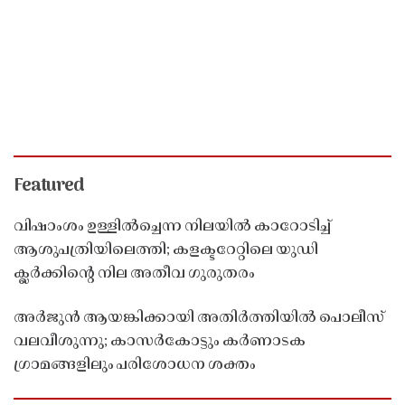
Featured
വിഷാംശം ഉള്ളിൽച്ചെന്ന നിലയിൽ കാറോടിച്ച്
ആശുപത്രിയിലെത്തി; കളക്ടറേറ്റിലെ യുഡി
ക്ലർക്കിൻ്റെ നില അതീവ ഗുരുതരം
അർജുൻ ആയങ്കിക്കായി അതിർത്തിയിൽ പൊലീസ്
വലവീശുന്നു; കാസർകോട്ടും കർണാടക
ഗ്രാമങ്ങളിലും പരിശോധന ശക്തം