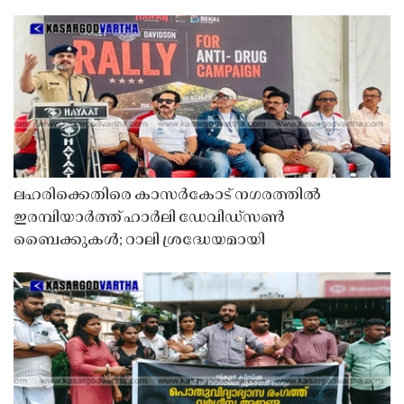
ലഹരിക്കെതിരെ കാസർകോട് നഗരത്തിൽ
ഇരമ്പിയാർത്ത് ഹാർലി ഡേവിഡ്‌സൺ
ബൈക്കുകൾ; റാലി ശ്രദ്ധേയമായി