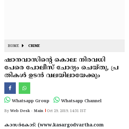
Fitr
May
Day
Eid
Al
Independence
Ad'ha
Day
Onam
HOME
CRIME
J&K
State
ഷാനവാസിന്റെ കൊല: നിരവധി
Haryana
പേരെ പോലീസ് ചോദ്യം ചെയ്തു, പ്ര
Assembly
State
Diwali
തികള്‍ ഉടന്‍ വലയിലായേക്കും
Elections
Assembly
Christmas
Elections
New-
Year
Republic
Whatsapp Group
Whatsapp Channel
Day
Budget
By
Web Desk - Main
Oct 29, 2019, 14:31 IST
Delhi
കാസര്‍കോട്: (www.kasargodvartha.com