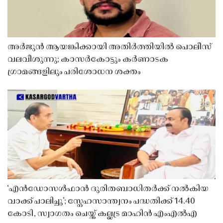
അർജുൻ ആയങ്കിക്കായി അതിർത്തിയിൽ പൊലീസ്
വലവീശുന്നു; കാസർകോട്ടും കർണാടക
ഗ്രാമങ്ങളിലും പരിശോധന ശക്തം
‘എൻഡോസൾഫാൻ ദുരിതബാധിതർക്ക് നൽകിയ
വാക്ക് പാലിച്ചു’; സ്നേഹസാന്ത്വനം പദ്ധതിക്ക് 14.40
കോടി, സ്വാഗതം ചെയ്ത് കല്ലട്ര മാഹിൻ എംഎൽഎ