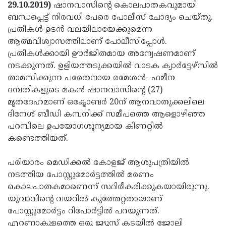
Election
Maha
29.10.2019)
ഷാനവാസിന്റെ കൊലപാതകവുമായി
ബന്ധപ്പെട്ട് നിരവധി പേരെ പോലീസ് ചോദ്യം ചെയ്തു.
Shivarathri
International
പ്രതികള്‍ ഉടന്‍ വലയിലായേക്കുമെന്ന
Women's
Anti-
ആത്മവിശ്വാസത്തിലാണ് പോലീസിപ്പോള്‍.
പ്രതികള്‍ക്കായി ഊര്‍ജിതമായ അന്വേഷണമാണ്
Day
Drug
Attukal
നടക്കുന്നത്. ഉളിയത്തടുക്കയില്‍ വാടക ക്വാര്‍ട്ടേഴ്സില്‍
Campaign
Pongala
Holi
താമസിക്കുന്ന പരേതനായ രമേശന്‍- ഫമീന
ദമ്പതികളുടെ മകന്‍ ഷാനവാസിന്റെ (27)
2025
2025
IPL
മൃതദേഹമാണ് ഒക്ടോബര്‍ 20ന് ആനവാതുക്കലിലെ
2025
Eid
ദിനേശ് ബീഡി കമ്പനിക്ക് സമീപത്തെ ആളൊഴിഞ്ഞ
പറമ്പിലെ ഉപയോഗശൂന്യമായ കിണറ്റില്‍
Al-
Waqf
കണ്ടെത്തിയത്.
Fitr
Bill
Vishu
പരിയാരം മെഡിക്കല്‍ കോളജ് ആശുപത്രിയില്‍
2025
Controversy
Festival
Good
നടത്തിയ പോസ്റ്റുമോര്‍ട്ടത്തില്‍ മരണം
2025
Friday
Easter
കൊലപാതകമാണെന്ന് സ്ഥിരീകരിക്കുകയായിരുന്നു.
യുവാവിന്റെ വയറില്‍ കുത്തേറ്റതായാണ്
Observance
Sunday
By-
പോസ്റ്റുമോര്‍ട്ടം റിപോര്‍ട്ടില്‍ പറയുന്നത്.
2025
2025
Election
Bihar
എറണാകുളത്തെ ഒരു ജ്യൂസ് കടയില്‍ ജോലി