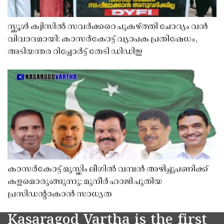
സ്കൂൾ ക്വിസിൽ സവർക്കറെ പുകഴ്ത്തി ചോദ്യം വൻ
വിവാദമായി: കാസർകോട്ട് വ്യാപക പ്രതിഷേധം,
അടിയന്തര റിപ്പോർട്ട് തേടി ഡിഡിഇ
കാസർകോട്ട് മുസ്ലിം ലീഗിൽ വമ്പൻ അഴിച്ചുപണിക്ക്
കളമൊരുങ്ങുന്നു; മുനീർ ഹാജി പുതിയ
പ്രസിഡൻ്റാകാൻ സാധ്യത
Kasaragod Vartha is the first