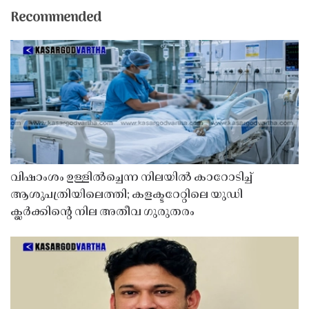
Recommended
വിഷാംശം ഉള്ളിൽച്ചെന്ന നിലയിൽ കാറോടിച്ച്
ആശുപത്രിയിലെത്തി; കളക്ടറേറ്റിലെ യുഡി
ക്ലർക്കിൻ്റെ നില അതീവ ഗുരുതരം