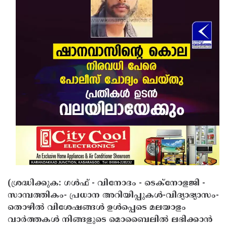
(ശ്രദ്ധിക്കുക: ഗൾഫ് - വിനോദം - ടെക്നോളജി -
സാമ്പത്തികം- പ്രധാന അറിയിപ്പുകൾ-വിദ്യാഭ്യാസം-
തൊഴിൽ വിശേഷങ്ങൾ ഉൾപ്പെടെ മലയാളം
വാർത്തകൾ നിങ്ങളുടെ മൊബൈലിൽ ലഭിക്കാൻ