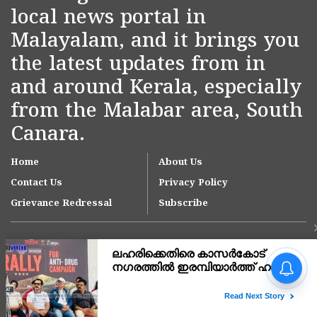
local news portal in
Malayalam, and it brings you
the latest updates from in
and around Kerala, especially
from the Malabar area, South
Canara.
Home
About Us
Contact Us
Privacy Policy
Grievance Redressal
Subscribe
നീലേശ്വരം നഗരസഭയിലെ
ആനച്ചാൽ-ഉച്ചൂളിക്കുതിർ
റോഡിലെ വെള്ളക്കെട്ട്
പരിഹരിക്കാൻ ഇടപെടൽ;
Copyright © 2007-
2026
Kasargodvartha
ഉദ്യോഗസ്ഥ സംഘം സ്ഥലം