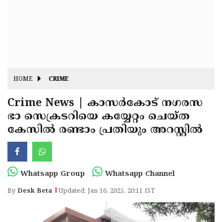
Fitr
May
Day
Eid
Al
Independence
Ad'ha
Day
Onam
HOME
CRIME
J&K
State
Crime News | കാസര്‍കോട് നഗരസ
Haryana
ഭാ സെക്രടറിയെ കയ്യേറ്റം ചെയ്ത
Assembly
State
Diwali
കേസില്‍ രണ്ടാം പ്രതിയും അറസ്റ്റില്‍
Elections
Assembly
Christmas
Elections
New-
Year
Republic
Whatsapp Group
Whatsapp Channel
Day
Budget
By
Desk Beta
Updated: Jan 16, 2025, 20:11 IST
Delhi