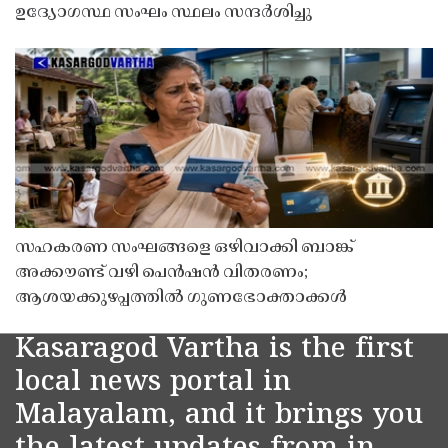
ഉദ്യോഗസ്ഥ സംഘം സ്ഥലം സന്ദർശിച്ചു
സഹകരണ സംഘങ്ങളെ ഒഴിവാക്കി ബാങ്ക്
അക്കൗണ്ട് വഴി പെൻഷൻ വിതരണം;
ആശയക്കുഴപ്പത്തിൽ ഗുണഭോക്താക്കൾ
Kasaragod Vartha is the first
local news portal in
Malayalam, and it brings you