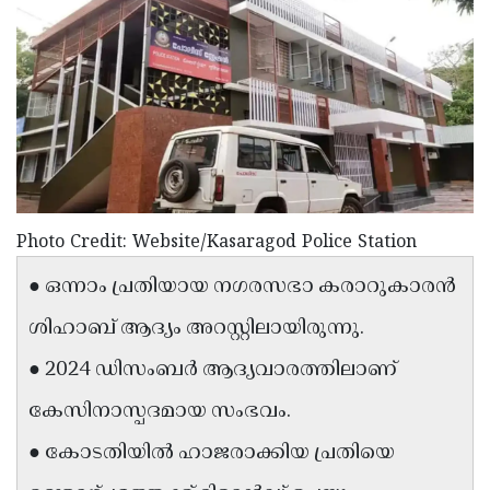
Election
Maha
Shivarathri
International
Women's
Anti-
Day
Drug
Attukal
Campaign
Pongala
Holi
2025
2025
IPL
Photo Credit: Website/Kasaragod Police Station
2025
Eid
● ഒന്നാം പ്രതിയായ നഗരസഭാ കരാറുകാരന്‍
Al-
Waqf
Fitr
Bill
ശിഹാബ് ആദ്യം അറസ്റ്റിലായിരുന്നു.
Vishu
2025
Controversy
Festival
Good
● 2024 ഡിസംബര്‍ ആദ്യവാരത്തിലാണ്
2025
Friday
Easter
കേസിനാസ്പദമായ സംഭവം.
Observance
Sunday
By-
● കോടതിയില്‍ ഹാജരാക്കിയ പ്രതിയെ
2025
2025
Election
Bihar