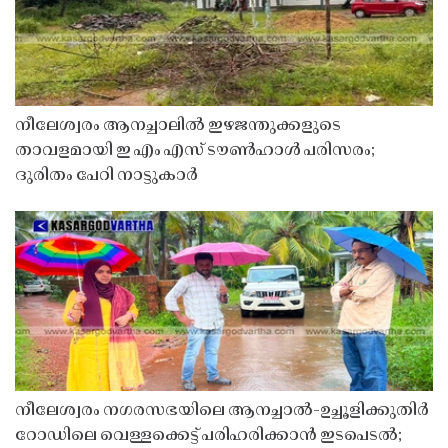
നീലേശ്വരം ആനച്ചാലിൽ ഇഴജന്തുക്കളുടെ
താവളമായി ഇ എം എസ് ടൗൺഹാൾ പരിസരം;
ദുരിതം പേറി നാട്ടുകാർ
നീലേശ്വരം നഗരസഭയിലെ ആനച്ചാൽ-ഉച്ചൂളിക്കുതിർ
റോഡിലെ വെള്ളക്കെട്ട് പരിഹരിക്കാൻ ഇടപെടൽ;