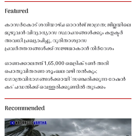
Featured
കാസർകോട് ശനിയാഴ്ച ഓറൻജ് ജാഗ്രത; ജില്ലയിലെ
മുഴുവൻ വിദ്യാഭ്യാസ സ്ഥാപനങ്ങൾക്കും കളക്ടർ
അവധി പ്രഖ്യാപിച്ചു, ദുരിതാശ്വാസ
പ്രവർത്തനങ്ങൾക്ക് സജ്ജമാകാൻ നിർദേശം
ഓണക്കാലത്ത് 1,65,000 മെട്രിക് ടൺ അരി
പൊതുവിതരണ ശൃംഖല വഴി നൽകും;
ഗോത്രവിഭാഗങ്ങൾക്കായി 'സഞ്ചരിക്കുന്ന റേഷൻ
കട' പദ്ധതിക്ക് വെള്ളരിക്കുണ്ടിൽ തുടക്കം
Recommended