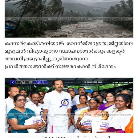
കാസർകോട് ശനിയാഴ്ച ഓറൻജ് ജാഗ്രത; ജില്ലയിലെ
മുഴുവൻ വിദ്യാഭ്യാസ സ്ഥാപനങ്ങൾക്കും കളക്ടർ
അവധി പ്രഖ്യാപിച്ചു, ദുരിതാശ്വാസ
പ്രവർത്തനങ്ങൾക്ക് സജ്ജമാകാൻ നിർദേശം