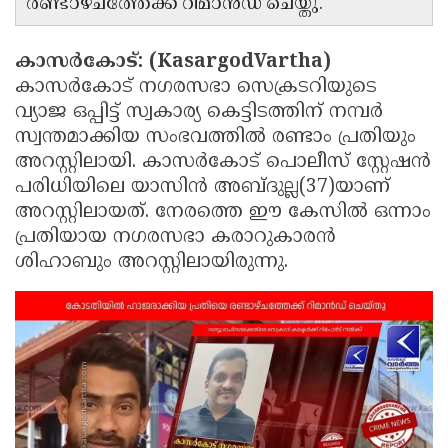
രണ്ടാഴ്ചത്തേക്ക് റിമാന്‍ഡ് ചെയ്തു.
Updates
Assembly
Kerala
Polls
കാസര്‍കോട്: (KasargodVartha)
Local
Look
കാസര്‍കോട് നഗരസഭാ സെക്രടറിയുടെ
Body
Back
വ്യാജ ഒപ്പിട്ട് സ്വകാര്യ കെട്ടിടത്തിന് നമ്പര്‍
Election
2025
സ്വന്തമാക്കിയ സംഭവത്തില്‍ രണ്ടാം പ്രതിയും
അറസ്റ്റിലായി. കാസര്‍കോട് പൊലീസ് സ്റ്റേഷന്‍
പരിധിയിലെ യാസിന്‍ അബ്ദുല്ല(37)യാണ്
അറസ്റ്റിലായത്. നേരത്തെ ഈ കേസില്‍ ഒന്നാം
പ്രതിയായ നഗരസഭാ കരാറുകാരന്‍
ശിഹാബും അറസ്റ്റിലായിരുന്നു.