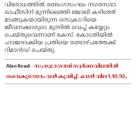
വിരോധത്തില്‍ രണ്ടംഗസംഘം നഗരസഭാ
ഓഫീസിന് മുന്നിലെത്തി ജോലി കഴിഞ്ഞ്
മടങ്ങുകയായിരുന്ന സെക്രടറിയെ
ജീവനക്കാരുടെ മുന്നില്‍ വെച്ച് കയ്യേറ്റം
ചെയ്തുവെന്നാണ് കേസ്. കോടതിയില്‍
ഹാജരാക്കിയ പ്രതിയെ രണ്ടാഴ്ചത്തേക്ക്
റിമാന്‍ഡ് ചെയ്തു.
Also Read -
സംസ്ഥാനത്ത് സ്വർണവിലയിൽ
വൈകുന്നേരം വൻ കുതിപ്പ്; പവൻ വില 1,10,920
രൂപയായി ഉയർന്നു