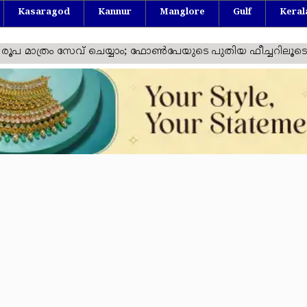
Kasaragod
Kannur
Manglore
Gulf
Keral