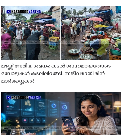
മഴയ്ക്ക് നേരിയ ശമനം; കടൽ ശാന്തമായതോടെ
ബോട്ടുകൾ കടലിലിറങ്ങി, സജീവമായി മീൻ
മാർക്കറ്റുകൾ