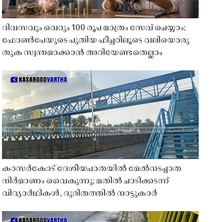
ദിവസവും വെറും 100 രൂപ മാത്രം സേവ് ചെയ്യാം;
ഫോൺപേയുടെ പുതിയ ഫീച്ചറിലൂടെ വലിയൊരു
തുക സ്വന്തമാക്കാൻ അറിയേണ്ടതെല്ലാം
കാസർകോട് ദേശീയപാതയിൽ മേൽനടപ്പാത
നിർമാണം വൈകുന്നു; മതിൽ ചാടിക്കടന്ന്
വിദ്യാർഥികൾ, ദുരിതത്തിൽ നാട്ടുകാർ