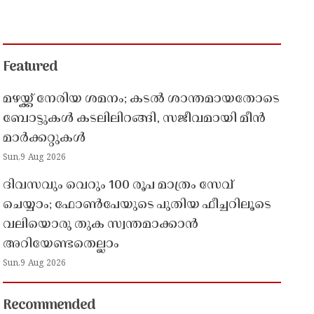
Featured
മഴയ്ക്ക് നേരിയ ശമനം; കടൽ ശാന്തമായതോടെ
ബോട്ടുകൾ കടലിലിറങ്ങി, സജീവമായി മീൻ
മാർക്കറ്റുകൾ
Sun,9 Aug 2026
ദിവസവും വെറും 100 രൂപ മാത്രം സേവ്
ചെയ്യാം; ഫോൺപേയുടെ പുതിയ ഫീച്ചറിലൂടെ
വലിയൊരു തുക സ്വന്തമാക്കാൻ
അറിയേണ്ടതെല്ലാം
Sun,9 Aug 2026
Recommended