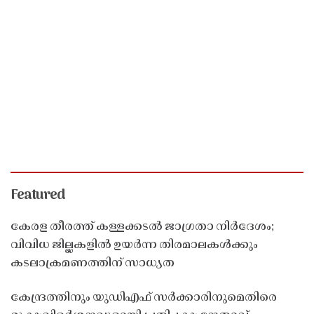
Featured
കേരള തീരത്ത് കള്ളക്കടൽ ജാഗ്രതാ നിർദേശം;
വിവിധ ജില്ലകളിൽ ഉയർന്ന തിരമാലകൾക്കും
കടലാക്രമണത്തിന് സാധ്യത
കേന്ദ്രത്തിനും യുഡിഎഫ് സർക്കാരിനുമെതിരെ