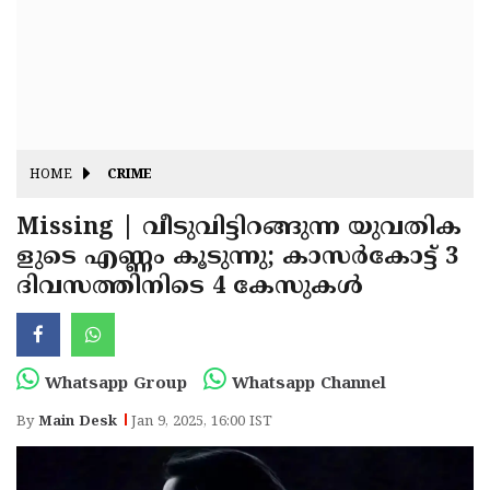
Fitr
May
Day
Eid
Al
Independence
Ad'ha
Day
Onam
HOME
CRIME
J&K
State
Missing | വീടുവിട്ടിറങ്ങുന്ന യുവതിക
Haryana
ളുടെ എണ്ണം കൂടുന്നു; കാസർകോട്ട് 3
Assembly
State
Diwali
ദിവസത്തിനിടെ 4 കേസുകൾ
Elections
Assembly
Christmas
Elections
New-
Year
Republic
Whatsapp Group
Whatsapp Channel
Day
Budget
By
Main Desk
Jan 9, 2025, 16:00 IST
Delhi