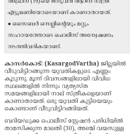
അഫ്രീന (19)യെ ജനുവരി ആറിന് രാത്രി
Updates
Assembly
Kerala
എട്ടുമണിയോടെയാണ് കാണാതായത്.
Polls
Local
Look
● സൈബർ സെല്ലിന്റെയും മറ്റും
Body
Back
സഹായത്തോടെ പൊലീസ് അന്വേഷണം
Election
2025
നടത്തിവരികയാണ്.
കാസർകോട്: (KasargodVartha)
ജില്ലയിൽ
വീടുവിട്ടിറങ്ങുന്ന യുവതികളുടെ എണ്ണം
കൂടുന്നു. മൂന്ന് ദിവസങ്ങളിലായി വിവിധ
സ്ഥലങ്ങളിൽ നിന്നും വ്യത്യസ്ത
സമയങ്ങളിലായി നാല് സ്ത്രീകളെയാണ്
കാണാതായത്. ഒരു യുവതി കുട്ടിയെയും
കൊണ്ടാണ് വീടുവിട്ടിറങ്ങിയത്.
ബദിയഡുക്ക പൊലീസ് സ്റ്റേഷൻ പരിധിയിൽ
താമസിക്കുന്ന മാലതി (30), അഞ്ച് വയസുള്ള