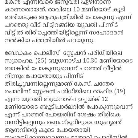
മകൻ എന്നിവരെ ജനുവരി ഏഴിനാണ്
കാണാതായത്. രാവിലെ 10 മണിയോട് കൂടി
ബദിയടുക്ക ആശുപത്രിയിൽ പോകുന്നു എന്ന്
പറഞ്ഞു വീട് വിട്ടിറങ്ങിയ യുവതി പിന്നീട്
വീട്ടിൽ തിരിച്ചെത്തിയിട്ടില്ലെന്ന് സഹോദരൻ
നൽകിയ പരാതിയിൽ പറയുന്നു.
ബേഡകം പൊലീസ് സ്റ്റേഷൻ പരിധിയിലെ
സുഹൈല (25) ബുധനാഴ്ച 10.30 മണിയോടെ
ബാങ്കിൽ പോകുന്നുവെന്ന് പറഞ്ഞ് വീട്ടിൽ
നിന്നും പോയതായും പിന്നീട്
തിരിച്ചുവന്നില്ലെന്നുമാണ് കേസ്. ചന്തേര
പൊലീസ് സ്റ്റേഷൻ പരിധിയിലെ റാഹിദ (19)
എന്ന യുവതി ബുധനാഴ്ച ഉച്ചയ്ക് 12
മണിയോടെ ബ്യൂടിപാർലറിൽ പോകുന്നുവെന്ന്
എന്ന് പറഞ്ഞ് പോയതിന് ശേഷം തിരികെ
വന്നിട്ടില്ലെന്നും ബെംഗ്ളൂറിലുള്ള സുഹൃത്ത്
ആനന്ദിന്റെ കൂടെ പോയതായി