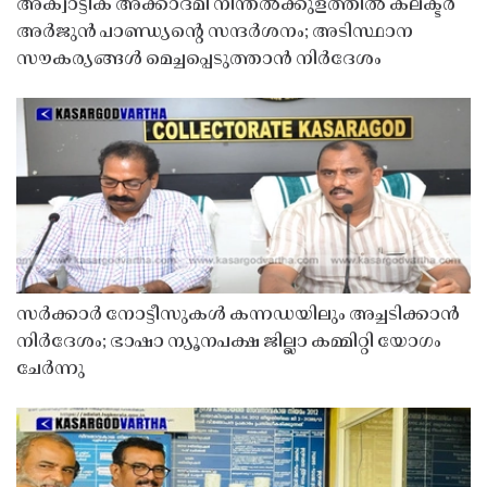
അക്വാട്ടിക് അക്കാദമി നീന്തൽക്കുളത്തിൽ കലക്ടർ
അർജുൻ പാണ്ഡ്യൻ്റെ സന്ദർശനം; അടിസ്ഥാന
സൗകര്യങ്ങൾ മെച്ചപ്പെടുത്താൻ നിർദേശം
സർക്കാർ നോട്ടീസുകൾ കന്നഡയിലും അച്ചടിക്കാൻ
നിർദേശം; ഭാഷാ ന്യൂനപക്ഷ ജില്ലാ കമ്മിറ്റി യോഗം
ചേർന്നു