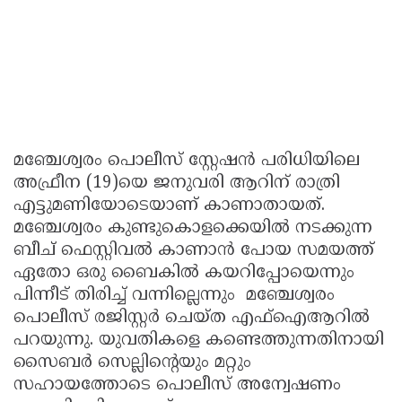
മഞ്ചേശ്വരം പൊലീസ് സ്റ്റേഷൻ പരിധിയിലെ
അഫ്രീന (19)യെ ജനുവരി ആറിന് രാത്രി
എട്ടുമണിയോടെയാണ് കാണാതായത്.
മഞ്ചേശ്വരം കുണ്ടുകൊളക്കെയില്‍ നടക്കുന്ന
ബീച് ഫെസ്റ്റിവല്‍ കാണാന്‍ പോയ സമയത്ത്
ഏതോ ഒരു ബൈകിൽ കയറിപ്പോയെന്നും
പിന്നീട് തിരിച്ച് വന്നില്ലെന്നും മഞ്ചേശ്വരം
പൊലീസ് രജിസ്റ്റര്‍ ചെയ്ത എഫ്‌ഐആറിൽ
പറയുന്നു. യുവതികളെ കണ്ടെത്തുന്നതിനായി
സൈബർ സെല്ലിന്റെയും മറ്റും
സഹായത്തോടെ പൊലീസ് അന്വേഷണം