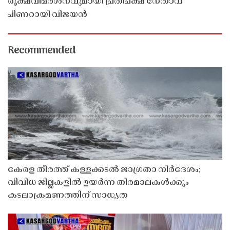
രൂക്ഷവിമർശനവുമായി പ്രതിപക്ഷ നേതാവ്
പിണറായി വിജയൻ
Recommended
കേരള തീരത്ത് കള്ളക്കടൽ ജാഗ്രതാ നിർദേശം;
വിവിധ ജില്ലകളിൽ ഉയർന്ന തിരമാലകൾക്കും
കടലാക്രമണത്തിന് സാധ്യത