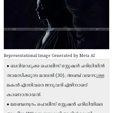
Election
Maha
Shivarathri
International
Women's
Anti-
Day
Drug
Attukal
Campaign
Pongala
Holi
2025
2025
IPL
Representational Image Generated by Meta AI
2025
Eid
● ബദിയഡുക്ക പൊലീസ് സ്റ്റേഷൻ പരിധിയിൽ
Al-
Waqf
Fitr
Bill
താമസിക്കുന്ന മാലതി (30), അഞ്ച് വയസുള്ള
Vishu
2025
Controversy
Festival
Good
മകൻ എന്നിവരെ ജനുവരി ഏഴിനാണ്
2025
Friday
Easter
കാണാതായത്.
Observance
Sunday
By-
● മഞ്ചേശ്വരം പൊലീസ് സ്റ്റേഷൻ പരിധിയിലെ
2025
2025
Election
Bihar