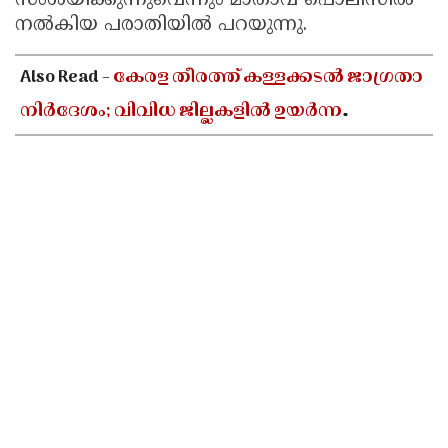
സംശയിക്കുന്നുവെന്നും മാതാവ് പൊലീസിൽ
നൽകിയ പരാതിയിൽ പറയുന്നു.
Also Read -
കേരള തീരത്ത് കള്ളക്കടൽ ജാഗ്രതാ
നിർദേശം; വിവിധ ജില്ലകളിൽ ഉയർന്ന
തിരമാലകൾക്കും കടലാക്രമണത്തിന്
സാധ്യത