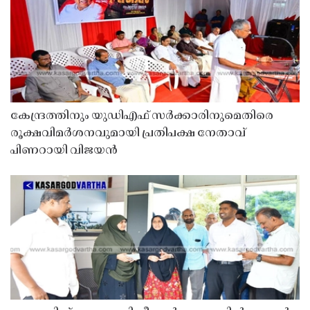
കേന്ദ്രത്തിനും യുഡിഎഫ് സർക്കാരിനുമെതിരെ
രൂക്ഷവിമർശനവുമായി പ്രതിപക്ഷ നേതാവ്
പിണറായി വിജയൻ