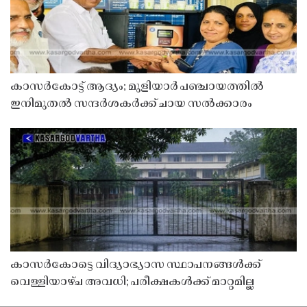
കാസർകോട്ട് ആദ്യം; മുളിയാർ പഞ്ചായത്തിൽ
ഇനിമുതൽ സന്ദർശകർക്ക് ചായ സൽക്കാരം
കാസർകോട്ടെ വിദ്യാഭ്യാസ സ്ഥാപനങ്ങൾക്ക്
വെള്ളിയാഴ്ച അവധി; പരീക്ഷകൾക്ക് മാറ്റമില്ല