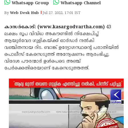
Election
Maha
Whatsapp Group
Whatsapp Channel
Shivarathri
International
By
Web Desk Hub
Jul 27, 2022, 17:01 IST
Women's
Anti-
കാസര്‍കോട്: (www.kasargodvartha.com)
43
Day
Drug
Attukal
ലക്ഷം രൂപ വിവിധ അകൗണ്ടില്‍ നിക്ഷേപിച്ച്
ആയുര്‍വേദ ഗുളികയ്ക്ക് ഓര്‍ഡര്‍ നല്‍കി
Campaign
Pongala
Holi
വഞ്ചിതനായ റിട. ബാങ്ക് ഉദ്യോഗസ്ഥന്റെ പരാതിയില്‍
2025
2025
IPL
പൊലീസ് കേസെടുത്ത് അന്വേഷണം ആരംഭിച്ചു.
വിദേശ പൗരന്മാര്‍ ഉള്‍പെടെ അഞ്ച്
2025
Eid
പേര്‍ക്കെതിരെയാണ് കേസെടുത്തത്ത്.
Al-
Waqf
Fitr
Bill
Vishu
2025
Controversy
Festival
Good
2025
Friday
Easter
Observance
Sunday
By-
2025
2025
Election
Bihar