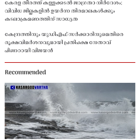
കേരള തീരത്ത് കള്ളക്കടൽ ജാഗ്രതാ നിർദേശം;
വിവിധ ജില്ലകളിൽ ഉയർന്ന തിരമാലകൾക്കും
കടലാക്രമണത്തിന് സാധ്യത
കേന്ദ്രത്തിനും യുഡിഎഫ് സർക്കാരിനുമെതിരെ
രൂക്ഷവിമർശനവുമായി പ്രതിപക്ഷ നേതാവ്
പിണറായി വിജയൻ
Recommended