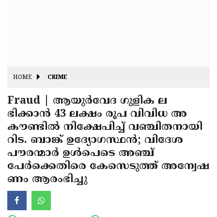
Fitr
May
Day
Eid
Al
Independence
Ad'ha
Day
Onam
HOME
CRIME
J&K
State
Fraud | ആയുര്‍വേദ ഗുളിക ല
Haryana
ഭിക്കാന്‍ 43 ലക്ഷം രൂപ വിവിധ അ
Assembly
State
Diwali
കൗണ്ടില്‍ നിക്ഷേപിച്ച് വഞ്ചിതനായി
Elections
Assembly
Christmas
റിട. ബാങ്ക് ഉദ്യോഗസ്ഥന്‍; വിദേശ
Elections
പൗരന്മാര്‍ ഉള്‍പെടെ അഞ്ച്
New-
പേര്‍ക്കെതിരെ കേസെടുത്ത് അന്വേഷ
Year
Republic
ണം ആരംഭിച്ചു
Day
Budget
Delhi