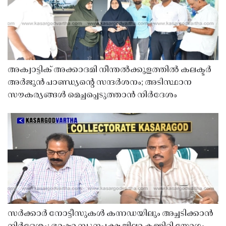
അക്വാട്ടിക് അക്കാദമി നീന്തൽക്കുളത്തിൽ കലക്ടർ
അർജുൻ പാണ്ഡ്യൻ്റെ സന്ദർശനം; അടിസ്ഥാന
സൗകര്യങ്ങൾ മെച്ചപ്പെടുത്താൻ നിർദേശം
സർക്കാർ നോട്ടീസുകൾ കന്നഡയിലും അച്ചടിക്കാൻ