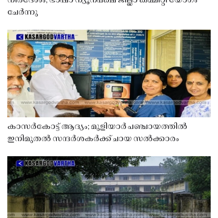
നിർദേശം; ഭാഷാ ന്യൂനപക്ഷ ജില്ലാ കമ്മിറ്റി യോഗം
ചേർന്നു
കാസർകോട്ട് ആദ്യം; മുളിയാർ പഞ്ചായത്തിൽ
ഇനിമുതൽ സന്ദർശകർക്ക് ചായ സൽക്കാരം