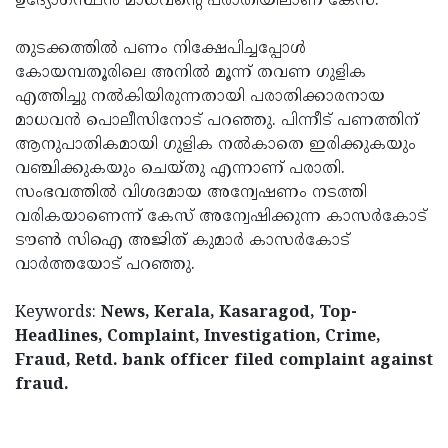
ഉദ്യോഗസ്ഥന്‍ മാധവന്റെ പരാതിയിലാണ് കേസ്.
തുടക്കത്തില്‍ പണം നിക്ഷേപിച്ചപ്പോള്‍
കോയമ്പതൂരിലെ അനില്‍ മൂന്ന് തവണ ഗുളിക
എത്തിച്ചു നല്‍കിയിരുന്നതായി പരാതിക്കാരനായ
മാധവന്‍ പൊലീസിനോട് പറഞ്ഞു. പിന്നീട് പണത്തിന്
ആനുപാതികമായി ഗുളിക നല്‍കാതെ ഇരിക്കുകയും
വഞ്ചിക്കുകയും ചെയ്തു എന്നാണ് പരാതി.
സംഭവത്തില്‍ വിശദമായ അന്വേഷണം നടത്തി
വരികയാണെന്ന് കേസ് അന്വേഷിക്കുന്ന കാസര്‍കോട്
ടൗണ്‍ സിഐ അജിത് കുമാര്‍ കാസര്‍കോട്
വാര്‍ത്തയോട് പറഞ്ഞു.
Keywords:
News, Kerala, Kasaragod, Top-
Headlines, Complaint, Investigation, Crime,
Fraud, Retd. bank officer filed complaint against
fraud.
< !- START disable copy paste -->