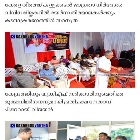
കേരള തീരത്ത് കള്ളക്കടൽ ജാഗ്രതാ നിർദേശം;
വിവിധ ജില്ലകളിൽ ഉയർന്ന തിരമാലകൾക്കും
കടലാക്രമണത്തിന് സാധ്യത
കേന്ദ്രത്തിനും യുഡിഎഫ് സർക്കാരിനുമെതിരെ
രൂക്ഷവിമർശനവുമായി പ്രതിപക്ഷ നേതാവ്
പിണറായി വിജയൻ