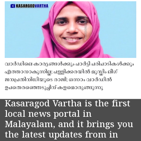
വാർഡിലെ കാര്യങ്ങൾക്കും പാർട്ടി പരിപാടികൾക്കും
എത്താനാകുന്നില്ല; പള്ളിക്കരയിൽ മുസ്ലിം ലീഗ്
ജനപ്രതിനിധിയുടെ രാജി; ഒന്നാം വാർഡിൽ
ഉപതെരഞ്ഞെടുപ്പിന് കളമൊരുങ്ങുന്നു
Kasaragod Vartha is the first
local news portal in
Malayalam, and it brings you
the latest updates from in