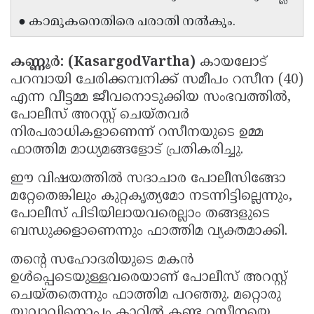
Updates
Assembly
● കാമുകനെതിരെ പരാതി നൽകും.
Kerala
Polls
Local
Look
കണ്ണൂർ: (KasargodVartha)
കായലോട്
Body
Back
പറമ്പായി ചേരിക്കമ്പനിക്ക് സമീപം റസീന (40)
Election
2025
എന്ന വീട്ടമ്മ ജീവനൊടുക്കിയ സംഭവത്തിൽ,
പോലീസ് അറസ്റ്റ് ചെയ്തവർ
നിരപരാധികളാണെന്ന് റസീനയുടെ ഉമ്മ
ഫാത്തിമ മാധ്യമങ്ങളോട് പ്രതികരിച്ചു.
ഈ വിഷയത്തിൽ സദാചാര പോലീസിങ്ങോ
മറ്റേതെങ്കിലും കുറ്റകൃത്യമോ നടന്നിട്ടില്ലെന്നും,
പോലീസ് പിടിയിലായവരെല്ലാം തങ്ങളുടെ
ബന്ധുക്കളാണെന്നും ഫാത്തിമ വ്യക്തമാക്കി.
തന്റെ സഹോദരിയുടെ മകൻ
ഉൾപ്പെടെയുള്ളവരെയാണ് പോലീസ് അറസ്റ്റ്
ചെയ്തതെന്നും ഫാത്തിമ പറഞ്ഞു. മറ്റൊരു
യുവാവിനൊപ്പം കാറിൽ കണ്ട റസീനയെ,