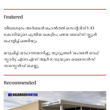
Featured
നീലേശ്വരം അർബൻ ഹെൽത്ത് സെൻ്ററിന് 1.43
കോടിയുടെ പുതിയ കെട്ടിടം; പഴയ ബഡ്സ് സ്കൂൾ
പൊളിച്ച് പണിയും
മദ്യപിച്ച് വാഹനമോടിച്ചു; യൂട്യൂബർ 'ഹെലൻ ഓഫ്
സ്പാർട്ട' എന്ന എസ് ആർ ധന്യയുടെ ലൈസൻസ്
സസ്പെൻഡ് ചെയ്തു ​​​​​​​
Recommended