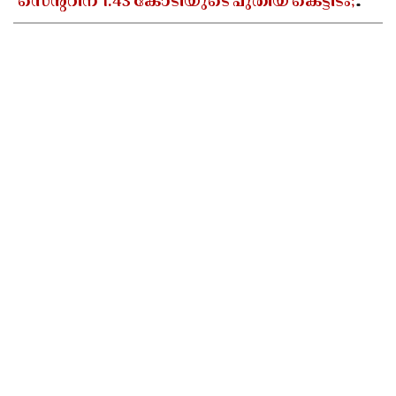
സെൻ്ററിന് 1.43 കോടിയുടെ പുതിയ കെട്ടിടം;
പഴയ ബഡ്സ് സ്കൂൾ പൊളിച്ച് പണിയും