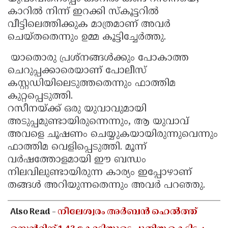
കാറിൽ നിന്ന് ഇറക്കി സ്കൂട്ടറിൽ
വീട്ടിലെത്തിക്കുക മാത്രമാണ് അവർ
ചെയ്തതെന്നും ഉമ്മ കൂട്ടിച്ചേർത്തു.
യാതൊരു പ്രശ്നങ്ങൾക്കും പോകാത്ത
ചെറുപ്പക്കാരെയാണ് പോലീസ്
കസ്റ്റഡിയിലെടുത്തതെന്നും ഫാത്തിമ
കുറ്റപ്പെടുത്തി.
റസീനയ്ക്ക് ഒരു യുവാവുമായി
അടുപ്പമുണ്ടായിരുന്നെന്നും, ആ യുവാവ്
അവളെ ചൂഷണം ചെയ്യുകയായിരുന്നുവെന്നും
ഫാത്തിമ വെളിപ്പെടുത്തി. മൂന്ന്
വർഷത്തോളമായി ഈ ബന്ധം
നിലവിലുണ്ടായിരുന്ന കാര്യം ഇപ്പോഴാണ്
തങ്ങൾ അറിയുന്നതെന്നും അവർ പറഞ്ഞു.
Also Read -
നീലേശ്വരം അർബൻ ഹെൽത്ത്