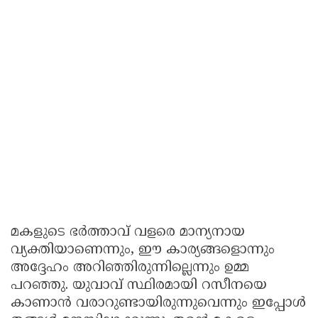
മകളുടെ ഭർത്താവ് വളരെ മാന്യനായ
വ്യക്തിയാണെന്നും, ഈ കാര്യങ്ങളൊന്നും
അദ്ദേഹം അറിഞ്ഞിരുന്നില്ലെന്നും ഉമ്മ
പറഞ്ഞു. യുവാവ് സ്ഥിരമായി റസീനയെ
കാണാൻ വരാറുണ്ടായിരുന്നുവെന്നും ഇപ്പോൾ