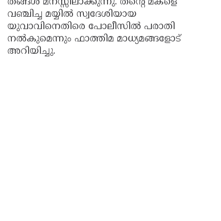
തങ്ങൾ മനസ്സിലാക്കുന്നു. തന്റെ മകളെ
വഞ്ചിച്ച മയ്യിൽ സ്വദേശിയായ
യുവാവിനെതിരെ പോലീസിൽ പരാതി
നൽകുമെന്നും ഫാത്തിമ മാധ്യമങ്ങളോട്
അറിയിച്ചു.