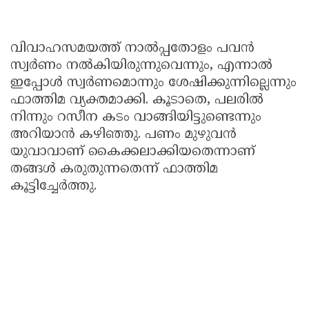
വിവാഹസമയത്ത് നാൽപ്പതോളം പവൻ
സ്വർണം നൽകിയിരുന്നുവെന്നും, എന്നാൽ
ഇപ്പോൾ സ്വർണമൊന്നും ശേഷിക്കുന്നില്ലെന്നും
ഫാത്തിമ വ്യക്തമാക്കി. കൂടാതെ, പലരിൽ
നിന്നും റസീന കടം വാങ്ങിയിട്ടുണ്ടെന്നും
അറിയാൻ കഴിഞ്ഞു. പണം മുഴുവൻ
യുവാവാണ് കൈക്കലാക്കിയതെന്നാണ്
തങ്ങൾ കരുതുന്നതെന്ന് ഫാത്തിമ
കൂട്ടിച്ചേർത്തു.