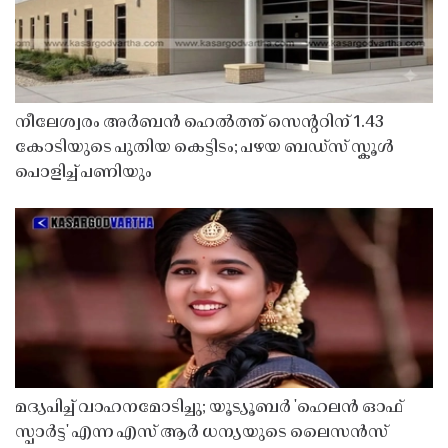
നീലേശ്വരം അർബൻ ഹെൽത്ത് സെൻ്ററിന് 1.43
കോടിയുടെ പുതിയ കെട്ടിടം; പഴയ ബഡ്സ് സ്കൂൾ
പൊളിച്ച് പണിയും
മദ്യപിച്ച് വാഹനമോടിച്ചു; യൂട്യൂബർ 'ഹെലൻ ഓഫ്
സ്പാർട്ട' എന്ന എസ് ആർ ധന്യയുടെ ലൈസൻസ്