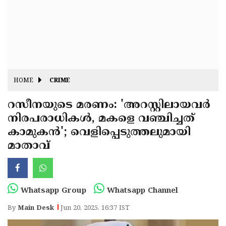
Fitr
May
Day
Eid
Al
Independence
Ad'ha
Day
Onam
HOME
CRIME
J&K
State
റസീനയുടെ മരണം: 'അറസ്റ്റിലായവർ
Haryana
നിരപരാധികൾ, മകളെ വഞ്ചിച്ചത്
Assembly
State
Diwali
കാമുകൻ'; വെളിപ്പെടുത്തലുമായി
Elections
Assembly
Christmas
മാതാവ്
Elections
New-
Year
Republic
Whatsapp Group
Whatsapp Channel
Day
Budget
By
Main Desk
Jun 20, 2025, 16:37 IST
Delhi