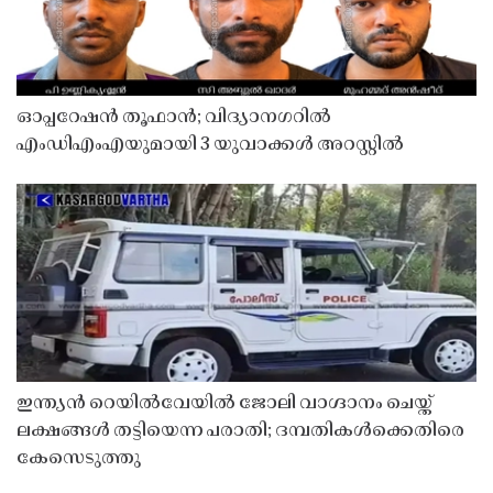
ഓപ്പറേഷൻ തൂഫാൻ; വിദ്യാനഗറിൽ
എംഡിഎംഎയുമായി 3 യുവാക്കൾ അറസ്റ്റിൽ
ഇന്ത്യൻ റെയിൽവേയിൽ ജോലി വാഗ്ദാനം ചെയ്ത്
ലക്ഷങ്ങൾ തട്ടിയെന്ന പരാതി; ദമ്പതികൾക്കെതിരെ
കേസെടുത്തു