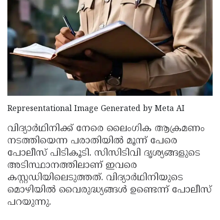
Election
Maha
Shivarathri
International
Women's
Anti-
Day
Drug
Attukal
Campaign
Pongala
Holi
2025
2025
IPL
Representational Image Generated by Meta AI
2025
Eid
Al-
Waqf
വിദ്യാർഥിനിക്ക് നേരെ ലൈംഗിക ആക്രമണം
നടത്തിയെന്ന പരാതിയിൽ മൂന്ന് പേരെ
Fitr
Bill
Vishu
പോലീസ് പിടികൂടി. സിസിടിവി ദൃശ്യങ്ങളുടെ
2025
Controversy
Festival
Good
അടിസ്ഥാനത്തിലാണ് ഇവരെ
കസ്റ്റഡിയിലെടുത്തത്. വിദ്യാർഥിനിയുടെ
2025
Friday
Easter
മൊഴിയിൽ വൈരുദ്ധ്യങ്ങൾ ഉണ്ടെന്ന് പോലീസ്
Observance
Sunday
By-
പറയുന്നു.
2025
2025
Election
Bihar