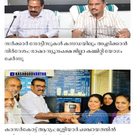
സർക്കാർ നോട്ടീസുകൾ കന്നഡയിലും അച്ചടിക്കാൻ
നിർദേശം; ഭാഷാ ന്യൂനപക്ഷ ജില്ലാ കമ്മിറ്റി യോഗം
ചേർന്നു
കാസർകോട്ട് ആദ്യം; മുളിയാർ പഞ്ചായത്തിൽ