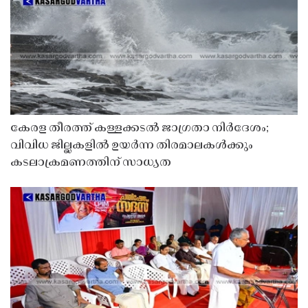
കേരള തീരത്ത് കള്ളക്കടൽ ജാഗ്രതാ നിർദേശം;
വിവിധ ജില്ലകളിൽ ഉയർന്ന തിരമാലകൾക്കും
കടലാക്രമണത്തിന് സാധ്യത