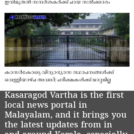
ഇനിമുതൽ സന്ദർശകർക്ക് ചായ സൽക്കാരം
കാസർകോട്ടെ വിദ്യാഭ്യാസ സ്ഥാപനങ്ങൾക്ക്
വെള്ളിയാഴ്ച അവധി; പരീക്ഷകൾക്ക് മാറ്റമില്ല
Kasaragod Vartha is the first
local news portal in
Malayalam, and it brings you
the latest updates from in