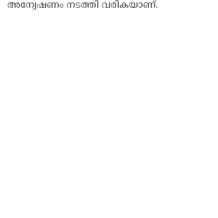
അന്വേഷണം നടത്തി വരികയാണ്.