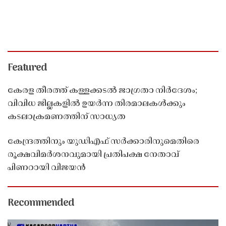
Featured
കേരള തീരത്ത് കള്ളക്കടൽ ജാഗ്രതാ നിർദേശം;
വിവിധ ജില്ലകളിൽ ഉയർന്ന തിരമാലകൾക്കും
കടലാക്രമണത്തിന് സാധ്യത
കേന്ദ്രത്തിനും യുഡിഎഫ് സർക്കാരിനുമെതിരെ
രൂക്ഷവിമർശനവുമായി പ്രതിപക്ഷ നേതാവ്
പിണറായി വിജയൻ
Recommended