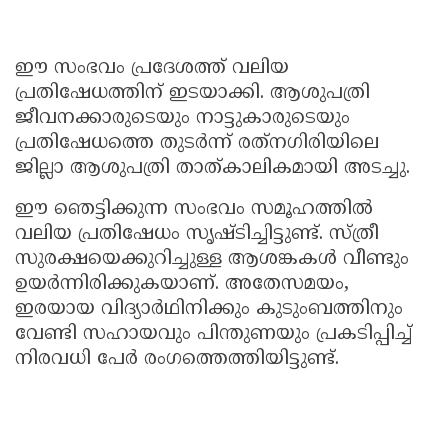
ഈ സംഭവം പ്രദേശത്ത് വലിയ
പ്രതിഷേധത്തിന് ഇടയാക്കി. ആശുപത്രി
ജീവനക്കാരുടെയും നാട്ടുകാരുടെയും
പ്രതിഷേധത്തെ തുടർന്ന് രത്‌നഗിരിയിലെ
ജില്ലാ ആശുപത്രി താത്കാലികമായി അടച്ചു.
ഈ ഞെട്ടിക്കുന്ന സംഭവം സമൂഹത്തിൽ
വലിയ പ്രതിഷേധം സൃഷ്ടിച്ചിട്ടുണ്ട്. സ്ത്രീ
സുരക്ഷയെക്കുറിച്ചുള്ള ആശങ്കകൾ വീണ്ടും
ഉയർന്നിരിക്കുകയാണ്. അതേസമയം,
ഇരയായ വിദ്യാർഥിനിക്കും കുടുംബത്തിനും
വേണ്ടി സഹായവും പിന്തുണയും പ്രകടിപ്പിച്ച്
നിരവധി പേർ രംഗത്തെത്തിയിട്ടുണ്ട്.