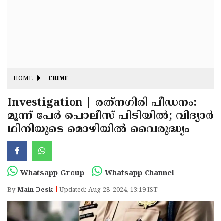
Fitr
May
Day
Eid
Al
Independence
Ad'ha
Day
Onam
HOME
CRIME
J&K
State
Investigation | രത്‌നഗിരി പീഡനം:
Haryana
മൂന്ന് പേർ പൊലീസ് പിടിയിൽ; വിദ്യാർ
Assembly
State
Diwali
ഥിനിയുടെ മൊഴിയിൽ വൈരുദ്ധ്യം
Elections
Assembly
Christmas
Elections
New-
Year
Republic
Whatsapp Group
Whatsapp Channel
Day
Budget
By
Main Desk
Updated: Aug 28, 2024, 13:19 IST
Delhi