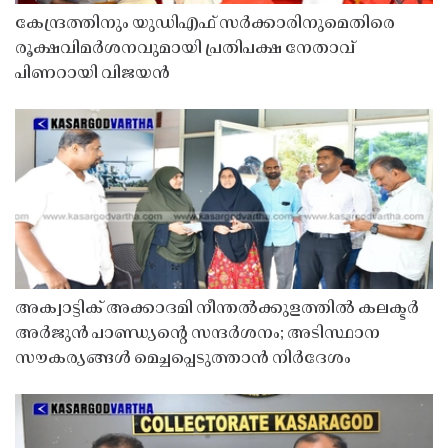
കേന്ദ്രത്തിനും യുഡിഎഫ് സർക്കാരിനുമെതിരെ
രൂക്ഷവിമർശനവുമായി പ്രതിപക്ഷ നേതാവ്
പിണറായി വിജയൻ
അക്വാട്ടിക് അക്കാദമി നീന്തൽക്കുളത്തിൽ കലക്ടർ
അർജുൻ പാണ്ഡ്യൻ്റെ സന്ദർശനം; അടിസ്ഥാന
സൗകര്യങ്ങൾ മെച്ചപ്പെടുത്താൻ നിർദേശം