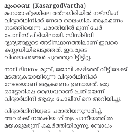
മുംബൈ: (KasargodVartha
)
Updates
Assembly
Kerala
മഹാരാഷ്ട്രയിലെ രത്‌നഗിരിയിൽ നഴ്‌സിംഗ്
Polls
Local
Look
വിദ്യാർഥിനിക്ക് നേരെ ലൈംഗിക ആക്രമണം
നടത്തിയെന്ന പരാതിയിൽ മൂന്ന് പേർ
Body
Back
പോലീസ് പിടിയിലായി. സിസിടിവി
Election
2025
ദൃശ്യങ്ങളുടെ അടിസ്ഥാനത്തിലാണ് ഇവരെ
കസ്റ്റഡിയിലെടുത്തത്. ഇവരുടെ
വിശദാംശങ്ങള്‍ പുറത്തുവിട്ടിട്ടില്ല.
നാല് ദിവസം മുമ്പ്, ജോലി കഴിഞ്ഞ് വീട്ടിലേക്ക്
മടങ്ങുകയായിരുന്ന വിദ്യാർഥിനിക്ക്
നേരെയാണ് ആക്രമണം ഉണ്ടായത്. ഒരു
ഓട്ടോറിക്ഷ ഡ്രൈവറാണ് പ്രതിയെന്ന്
വിദ്യാർഥിനി ആദ്യം പോലീസിനെ അറിയിച്ചു.
വിദ്യാർഥിനിയുടെ പരാതിയനുസരിച്ച്,
അവർക്ക് നൽകിയ ശീതള പാനീയത്തിൽ
മയക്കുമരുന്ന് കലർത്തിയിരുന്നു. ബോധം