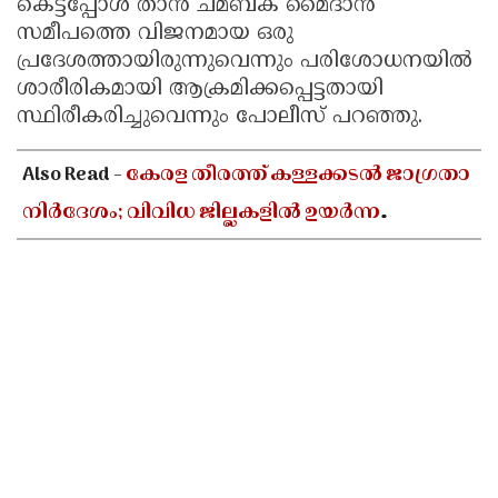
കെട്ടപ്പോൾ താൻ ചമ്ബക് മൈദാൻ
സമീപത്തെ വിജനമായ ഒരു
പ്രദേശത്തായിരുന്നുവെന്നും പരിശോധനയിൽ
ശാരീരികമായി ആക്രമിക്കപ്പെട്ടതായി
സ്ഥിരീകരിച്ചുവെന്നും പോലീസ് പറഞ്ഞു.
Also Read -
കേരള തീരത്ത് കള്ളക്കടൽ ജാഗ്രതാ
നിർദേശം; വിവിധ ജില്ലകളിൽ ഉയർന്ന
തിരമാലകൾക്കും കടലാക്രമണത്തിന്
സാധ്യത