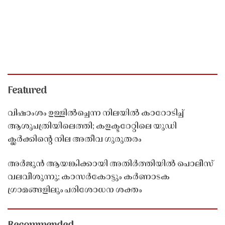
Featured
വിഷാംശം ഉള്ളിൽച്ചെന്ന നിലയിൽ കാറോടിച്ച്
ആശുപത്രിയിലെത്തി; കളക്ടറേറ്റിലെ യുഡി
ക്ലർക്കിൻ്റെ നില അതീവ ഗുരുതരം
അർജുൻ ആയങ്കിക്കായി അതിർത്തിയിൽ പൊലീസ്
വലവീശുന്നു; കാസർകോട്ടും കർണാടക
ഗ്രാമങ്ങളിലും പരിശോധന ശക്തം