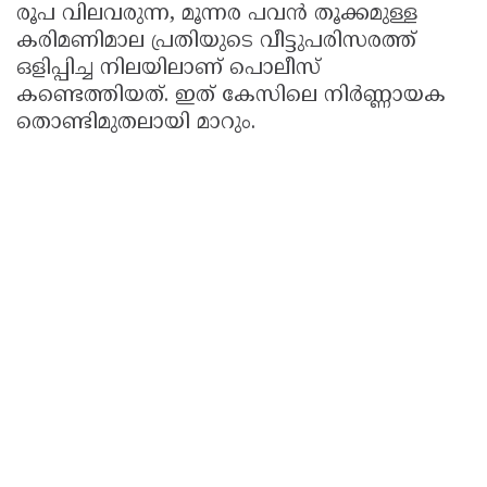
രൂപ വിലവരുന്ന, മൂന്നര പവൻ തൂക്കമുള്ള
കരിമണിമാല പ്രതിയുടെ വീട്ടുപരിസരത്ത്
ഒളിപ്പിച്ച നിലയിലാണ് പൊലീസ്
കണ്ടെത്തിയത്. ഇത് കേസിലെ നിർണ്ണായക
തൊണ്ടിമുതലായി മാറും.