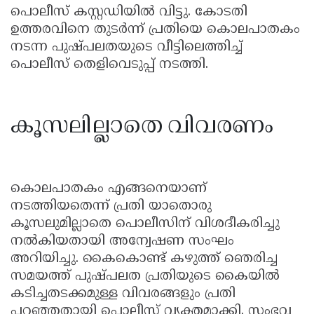
പൊലീസ് കസ്റ്റഡിയിൽ വിട്ടു. കോടതി
ഉത്തരവിനെ തുടർന്ന് പ്രതിയെ കൊലപാതകം
നടന്ന പുഷ്പലതയുടെ വീട്ടിലെത്തിച്ച്
പൊലീസ് തെളിവെടുപ്പ് നടത്തി.
കൂസലില്ലാതെ വിവരണം
കൊലപാതകം എങ്ങനെയാണ്
നടത്തിയതെന്ന് പ്രതി യാതൊരു
കൂസലുമില്ലാതെ പൊലീസിന് വിശദീകരിച്ചു
നൽകിയതായി അന്വേഷണ സംഘം
അറിയിച്ചു. കൈകൊണ്ട് കഴുത്ത് ഞെരിച്ച
സമയത്ത് പുഷ്പലത പ്രതിയുടെ കൈയിൽ
കടിച്ചതടക്കമുള്ള വിവരങ്ങളും പ്രതി
പറഞ്ഞതായി പൊലീസ് വ്യക്തമാക്കി. സംഭവ