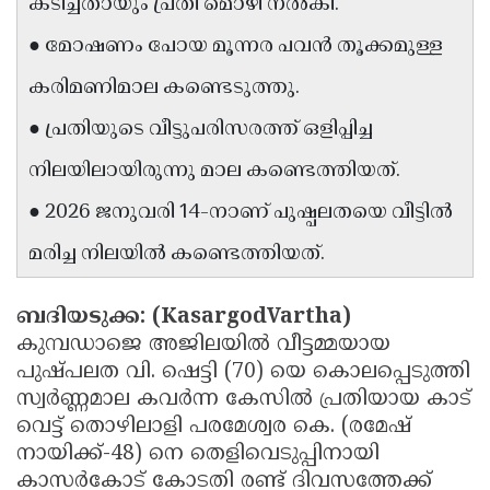
കടിച്ചതായും പ്രതി മൊഴി നൽകി.
Updates
Assembly
Kerala
● മോഷണം പോയ മൂന്നര പവൻ തൂക്കമുള്ള
Polls
Local
Look
കരിമണിമാല കണ്ടെടുത്തു.
Body
Back
● പ്രതിയുടെ വീട്ടുപരിസരത്ത് ഒളിപ്പിച്ച
Election
2025
നിലയിലായിരുന്നു മാല കണ്ടെത്തിയത്.
● 2026 ജനുവരി 14-നാണ് പുഷ്പലതയെ വീട്ടിൽ
മരിച്ച നിലയിൽ കണ്ടെത്തിയത്.
ബദിയടുക്ക: (KasargodVartha)
കുമ്പഡാജെ അജിലയിൽ വീട്ടമ്മയായ
പുഷ്പലത വി. ഷെട്ടി (70) യെ കൊലപ്പെടുത്തി
സ്വർണ്ണമാല കവർന്ന കേസിൽ പ്രതിയായ കാട്
വെട്ട് തൊഴിലാളി പരമേശ്വര കെ. (രമേഷ്
നായിക്ക്-48) നെ തെളിവെടുപ്പിനായി
കാസർകോട് കോടതി രണ്ട് ദിവസത്തേക്ക്