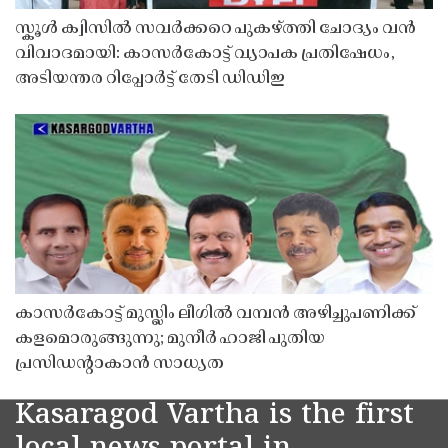
സ്കൂൾ ക്വിസിൽ സവർക്കറെ പുകഴ്ത്തി ചോദ്യം വൻ
വിവാദമായി: കാസർകോട്ട് വ്യാപക പ്രതിഷേധം,
അടിയന്തര റിപ്പോർട്ട് തേടി ഡിഡിഇ
കാസർകോട്ട് മുസ്ലിം ലീഗിൽ വമ്പൻ അഴിച്ചുപണിക്ക്
കളമൊരുങ്ങുന്നു; മുനീർ ഹാജി പുതിയ
പ്രസിഡൻ്റാകാൻ സാധ്യത
Kasaragod Vartha is the first