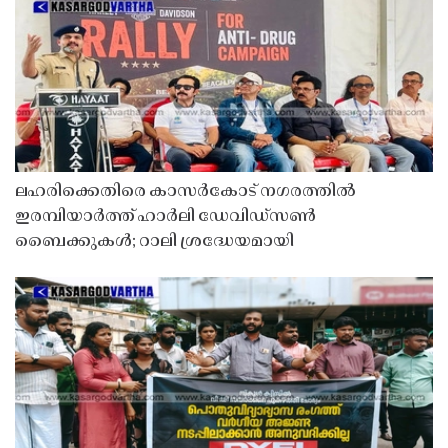
ലഹരിക്കെതിരെ കാസർകോട് നഗരത്തിൽ
ഇരമ്പിയാർത്ത് ഹാർലി ഡേവിഡ്‌സൺ
ബൈക്കുകൾ; റാലി ശ്രദ്ധേയമായി