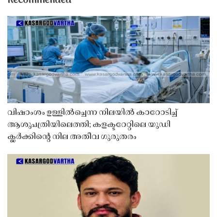
Recommended
വിഷാംശം ഉള്ളിൽച്ചെന്ന നിലയിൽ കാറോടിച്ച്
ആശുപത്രിയിലെത്തി; കളക്ടറേറ്റിലെ യുഡി
ക്ലർക്കിൻ്റെ നില അതീവ ഗുരുതരം