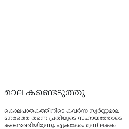
മാല കണ്ടെടുത്തു
കൊലപാതകത്തിനിടെ കവർന്ന സ്വർണ്ണമാല
നേരത്തെ തന്നെ പ്രതിയുടെ സഹായത്തോടെ
കണ്ടെത്തിയിരുന്നു. ഏകദേശം മൂന്ന് ലക്ഷം