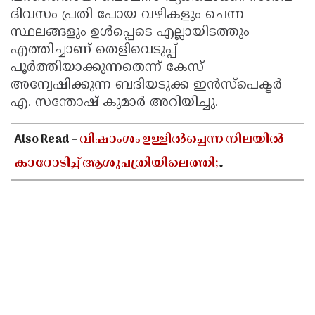
ദിവസം പ്രതി പോയ വഴികളും ചെന്ന
സ്ഥലങ്ങളും ഉൾപ്പെടെ എല്ലായിടത്തും
എത്തിച്ചാണ് തെളിവെടുപ്പ്
പൂർത്തിയാക്കുന്നതെന്ന് കേസ്
അന്വേഷിക്കുന്ന ബദിയടുക്ക ഇൻസ്പെക്ടർ
എ. സന്തോഷ് കുമാർ അറിയിച്ചു.
Also Read -
വിഷാംശം ഉള്ളിൽച്ചെന്ന നിലയിൽ
കാറോടിച്ച് ആശുപത്രിയിലെത്തി;
കളക്ടറേറ്റിലെ യുഡി ക്ലർക്കിൻ്റെ നില അതീവ
ഗുരുതരം