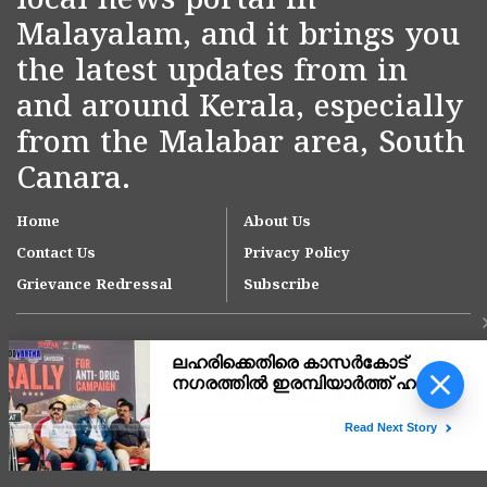
local news portal in
Malayalam, and it brings you
the latest updates from in
and around Kerala, especially
from the Malabar area, South
Canara.
Home
About Us
Contact Us
Privacy Policy
Grievance Redressal
Subscribe
നീലേശ്വരം നഗരസഭയിലെ
ആനച്ചാൽ-ഉച്ചൂളിക്കുതിർ
റോഡിലെ വെള്ളക്കെട്ട്
പരിഹരിക്കാൻ ഇടപെടൽ;
Copyright © 2007-
2026
Kasargodvartha
ഉദ്യോഗസ്ഥ സംഘം സ്ഥലം
സന്ദർശിച്ചു