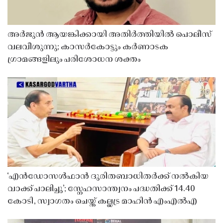
അർജുൻ ആയങ്കിക്കായി അതിർത്തിയിൽ പൊലീസ്
വലവീശുന്നു; കാസർകോട്ടും കർണാടക
ഗ്രാമങ്ങളിലും പരിശോധന ശക്തം
‘എൻഡോസൾഫാൻ ദുരിതബാധിതർക്ക് നൽകിയ
വാക്ക് പാലിച്ചു’; സ്നേഹസാന്ത്വനം പദ്ധതിക്ക് 14.40
കോടി, സ്വാഗതം ചെയ്ത് കല്ലട്ര മാഹിൻ എംഎൽഎ