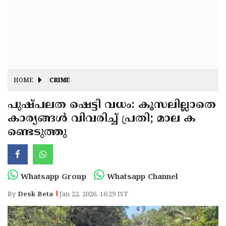
Fitr
May
Day
Eid
Al
Independence
Ad'ha
Day
Onam
HOME
CRIME
J&K
State
പുഷ്പലത ഷെട്ടി വധം: കൂസലില്ലാതെ
Haryana
കാര്യങ്ങൾ വിവരിച്ച് പ്രതി; മാല ക
Assembly
State
Diwali
ണ്ടെടുത്തു
Elections
Assembly
Christmas
Elections
New-
Year
Republic
Whatsapp Group
Whatsapp Channel
Day
Budget
By
Desk Beta
Jan 22, 2026, 16:29 IST
Delhi