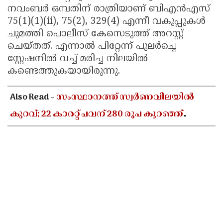
നവംബർ ഒമ്പതിന് രാത്രിയാണ് ബിഎൻഎസ്
75(1)(1)(ii), 75(2), 329(4) എന്നീ വകുപ്പുകൾ
ചുമത്തി പൊലീസ് കേസെടുത്ത് അറസ്റ്റ്
ചെയ്തത്. എന്നാൽ പിറ്റേന്ന് പുലർച്ചെ
സ്റ്റേഷനിൽ വച്ച് മരിച്ച നിലയിൽ
കണ്ടെത്തുകയായിരുന്നു.
Also Read -
സംസ്ഥാനത്ത് സ്വർണവിലയിൽ
കുറവ്; 22 കാരറ്റ് പവന് 280 രൂപ കുറഞ്ഞ്
1,11,440 രൂപയായി