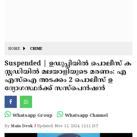
Fitr
May
Day
Eid
Al
Independence
Ad'ha
Day
Onam
HOME
CRIME
J&K
State
Suspended | ഉഡുപ്പിയിൽ പൊലീസ് ക
Haryana
സ്റ്റഡിയിൽ മലയാളിയുടെ മരണം: എ
Assembly
State
Diwali
എസ്ഐ അടക്കം 2 പൊലീസ് ഉ
Elections
Assembly
Christmas
ദ്യോഗസ്ഥർക്ക് സസ്‌പെൻഷൻ
Elections
New-
Year
Republic
Whatsapp Group
Whatsapp Channel
Day
Budget
By
Main Desk
Updated: Nov 12, 2024, 12:11 IST
Delhi