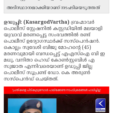
Updates
Assembly
അടിസ്ഥാനമാക്കിയാണ് നടപടിയെടുത്തത്
Kerala
Polls
Local
Look
ഉഡുപ്പി: (KasargodVartha)
ബ്രഹ്മാവർ
Body
Back
പൊലീസ് സ്റ്റേഷനിൽ കസ്റ്റഡിയിൽ മലയാളി
Election
2025
യുവാവ് മരണപ്പെട്ട സംഭവത്തിൽ രണ്ട്
പൊലീസ് ഉദ്യോഗസ്ഥർക്ക് സസ്‌പെൻഷൻ.
കൊല്ലം സ്വദേശി ബിജു മോഹന്റെ (45)
മരണവുമായി ബന്ധപ്പെട്ട് എഎസ്ഐ ബി ഇ
മധു, വനിതാ ഹെഡ് കോൺസ്റ്റബിൾ എ
സുജാത എന്നിവരെയാണ് ഉഡുപ്പി ജില്ല
പൊലീസ് സൂപ്രണ്ട് ഡോ. കെ അരുൺ
സസ്പെൻഡ് ചെയ്തത്.