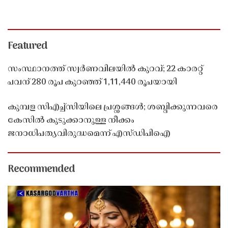
Featured
സംസ്ഥാനത്ത് സ്വർണവിലയിൽ കുറവ്; 22 കാരറ്റ്
പവന് 280 രൂപ കുറഞ്ഞ് 1,11,440 രൂപയായി
കുമ്പള സിഎച്ച്സിയിലെ പ്രശ്നങ്ങൾ; ശബ്ദിക്കുന്നവരെ
കേസിൽ കുടുക്കാനുള്ള നീക്കം
ജനാധിപത്യവിരുദ്ധമെന്ന് എസ്ഡിപിഐ
Recommended