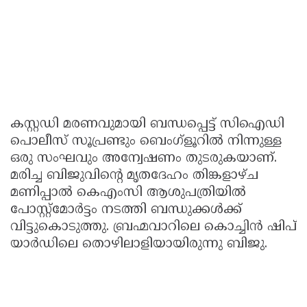
കസ്റ്റഡി മരണവുമായി ബന്ധപ്പെട്ട് സിഐഡി
പൊലീസ് സൂപ്രണ്ടും ബെംഗ്ളൂറിൽ നിന്നുള്ള
ഒരു സംഘവും അന്വേഷണം തുടരുകയാണ്.
മരിച്ച ബിജുവിൻ്റെ മൃതദേഹം തിങ്കളാഴ്ച
മണിപ്പാൽ കെഎംസി ആശുപത്രിയിൽ
പോസ്റ്റ്മോർട്ടം നടത്തി ബന്ധുക്കൾക്ക്
വിട്ടുകൊടുത്തു. ബ്രഹ്മവാറിലെ കൊച്ചിൻ ഷിപ്
യാർഡിലെ തൊഴിലാളിയായിരുന്നു ബിജു.