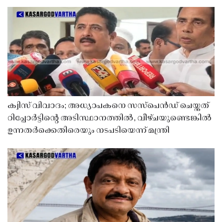
ക്വിസ് വിവാദം; അധ്യാപകനെ സസ്‌പെൻഡ് ചെയ്തത്
റിപ്പോർട്ടിൻ്റെ അടിസ്ഥാനത്തിൽ, വീഴ്ചയുണ്ടെങ്കിൽ
ഉന്നതർക്കെതിരെയും നടപടിയെന്ന് മന്ത്രി