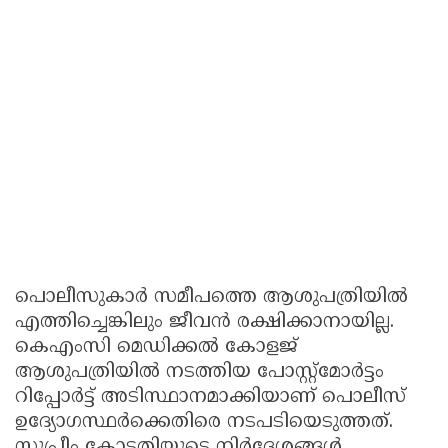
പൊലീസുകാർ സമീപത്തെ ആശുപത്രിയില്‍
എത്തിച്ചെങ്കിലും ജീവൻ രക്ഷിക്കാനായില്ല.
കെഎംസി മെഡിക്കൽ കോളജ്
ആശുപത്രിയിൽ നടത്തിയ പോസ്റ്റ്മോർട്ടം
റിപ്പോർട്ട് അടിസ്ഥാനമാക്കിയാണ് പൊലീസ്
ഉദ്യോഗസ്ഥർക്കെതിരെ നടപടിയെടുത്തത്.
സുപ്രീം കോടതിയുടെ നിർദേശങ്ങൾ