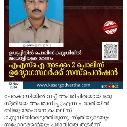
ചേർകാഡിയിൽ വച്ച് അപരിചിതയായ ഒരു
സ്ത്രീയെ അപമാനിച്ചു എന്ന പരാതിയിൽ
ബിജു മോഹനെ പൊലീസ്
കസ്റ്റഡിയിലെടുത്തിരുന്നു. സ്ത്രീയുടെയും
സഹോദരൻ്റെയും പരാതിയെ തുടർന്ന്