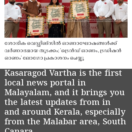
ശോഭിക വെഡ്ഡിങ്സിൽ ഓണാഘോഷങ്ങൾക്ക്
വർണാഭമായ തുടക്കം; 'ട്രെൻഡ് ഓണം, ട്രഡിഷൻ
ഓണം' ലോഗോ പ്രകാശനം ചെയ്തു
Kasaragod Vartha is the first
local news portal in
Malayalam, and it brings you
the latest updates from in
and around Kerala, especially
from the Malabar area, South