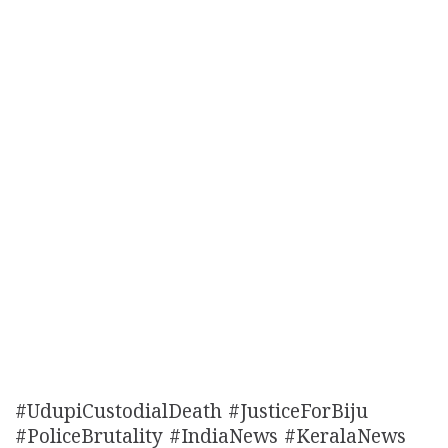
#UdupiCustodialDeath #JusticeForBiju
#PoliceBrutality #IndiaNews #KeralaNews