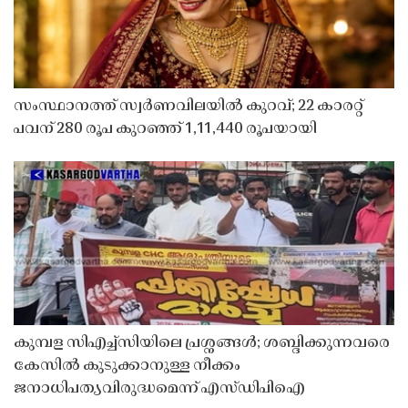
സംസ്ഥാനത്ത് സ്വർണവിലയിൽ കുറവ്; 22 കാരറ്റ്
പവന് 280 രൂപ കുറഞ്ഞ് 1,11,440 രൂപയായി
കുമ്പള സിഎച്ച്സിയിലെ പ്രശ്നങ്ങൾ; ശബ്ദിക്കുന്നവരെ
കേസിൽ കുടുക്കാനുള്ള നീക്കം
ജനാധിപത്യവിരുദ്ധമെന്ന് എസ്ഡിപിഐ