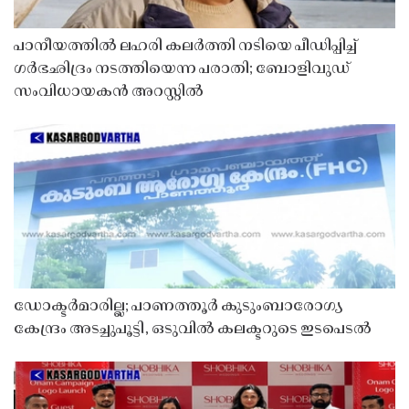
പാനീയത്തിൽ ലഹരി കലർത്തി നടിയെ പീഡിപ്പിച്ച്
ഗർഭഛിദ്രം നടത്തിയെന്ന പരാതി; ബോളിവുഡ്
സംവിധായകൻ അറസ്റ്റിൽ
ഡോക്ടർമാരില്ല; പാണത്തൂർ കുടുംബാരോഗ്യ
കേന്ദ്രം അടച്ചുപൂട്ടി, ഒടുവിൽ കലക്ടറുടെ ഇടപെടൽ