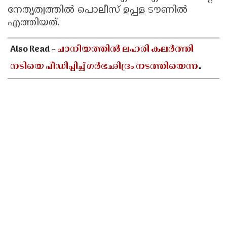
നേതൃത്വത്തിൽ പൊലീസ് ഉപ്പള ടൗണിൽ
എത്തിയത്.
Also Read -
പാനീയത്തിൽ ലഹരി കലർത്തി
നടിയെ പീഡിപ്പിച്ച് ഗർഭഛിദ്രം നടത്തിയെന്ന
പരാതി; ബോളിവുഡ് സംവിധായകൻ
അറസ്റ്റിൽ