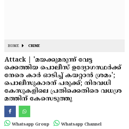
Fitr
May
Day
Eid
Al
Independence
Ad'ha
Day
Onam
HOME
CRIME
J&K
State
Attack | 'മയക്കുമരുന്ന് വേട്ട
Haryana
ക്കെത്തിയ പൊലീസ് ഉദ്യോഗസ്ഥർക്ക്
Assembly
State
Diwali
നേരെ കാർ ഓടിച്ച് കയറ്റാൻ ശ്രമം';
Elections
Assembly
Christmas
പൊലീസുകാരന് പരുക്ക്; നിരവധി
Elections
കേസുകളിലെ പ്രതിക്കെതിരെ വധശ്ര
New-
മത്തിന് കേസെടുത്തു
Year
Republic
Day
Budget
Delhi
Whatsapp Group
Whatsapp Channel