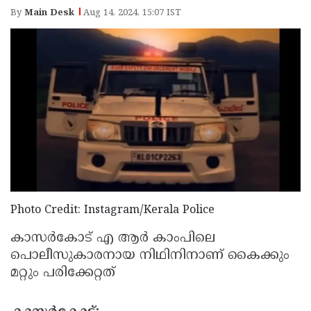
Election
Maha
By
Main Desk
Aug 14, 2024, 15:07 IST
Shivarathri
International
Women's
Anti-
Day
Drug
Attukal
Campaign
Pongala
Holi
2025
2025
IPL
2025
Eid
Al-
Waqf
Fitr
Bill
Vishu
Photo Credit: Instagram/Kerala Police
2025
Controversy
Festival
Good
കാസര്‍കോട് എ ആർ കാംപിലെ
2025
Friday
പൊലീസുകാരനായ നിഥിനിനാണ് കൈക്കും
Easter
മറ്റും പരിക്കേറ്റത്
Observance
Sunday
By-
2025
2025
Election
Bihar