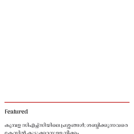
Featured
കുമ്പള സിഎച്ച്സിയിലെ പ്രശ്നങ്ങൾ; ശബ്ദിക്കുന്നവരെ
കേസിൽ കുടുക്കാനുള്ള നീക്കം