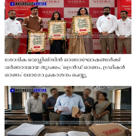
ശോഭിക വെഡ്ഡിങ്സിൽ ഓണാഘോഷങ്ങൾക്ക്
വർണാഭമായ തുടക്കം; 'ട്രെൻഡ് ഓണം, ട്രഡിഷൻ
ഓണം' ലോഗോ പ്രകാശനം ചെയ്തു