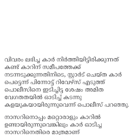
വിവരം ലഭിച്ച കാർ നിർത്തിയിട്ടിരിക്കുന്നത്
കണ്ട് കാറിന് സമീപത്തേക്ക്
നടന്നടുക്കുന്നതിനിടെ, സ്റ്റാര്‍ട് ചെയ്ത കാര്‍
പെട്ടെന്ന് പിന്നോട്ട് റിവേഴ്സ് എടുത്ത്
പൊലീസിനെ ഇടിച്ചിട്ട ശേഷം അമിത
വേഗതതയിൽ ഓടിച്ച് കടന്നു
കളയുകയായിരുന്നുവെന്ന് പൊലീസ് പറഞ്ഞു.
നാസറിനൊപ്പം മറ്റൊരാളും കാറിൽ
ഉണ്ടായിരുന്നുവെങ്കിലും കാർ ഓടിച്ച
നാസറിനെതിരെ മാത്രമാണ്