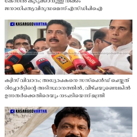
കേസിൽ കുടുക്കാനുള്ള നീക്കം
ജനാധിപത്യവിരുദ്ധമെന്ന് എസ്ഡിപിഐ
ക്വിസ് വിവാദം; അധ്യാപകനെ സസ്‌പെൻഡ് ചെയ്തത്
റിപ്പോർട്ടിൻ്റെ അടിസ്ഥാനത്തിൽ, വീഴ്ചയുണ്ടെങ്കിൽ
ഉന്നതർക്കെതിരെയും നടപടിയെന്ന് മന്ത്രി