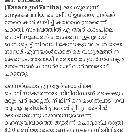
കാസര്‍കോട്:
Updates
(KasaragodVartha)
മയക്കുമരുന്ന്
Assembly
Kerala
വേട്ടക്കെത്തിയ പൊലീസ് ഉദ്യോഗസ്ഥർക്ക്
Polls
Local
Look
നേരെ കാർ ഓടിച്ച് കയറ്റാൻ ശ്രമമെന്ന്
Body
Back
പരാതി. സംഭവത്തിൽ എ ആർ കാംപിലെ
പൊലീസുകാരന് പരുക്കേറ്റു. ഇതുമായി
Election
2025
ബന്ധപ്പെട്ട് നിരവധി കേസുകളിൽ പ്രതിയായ
നാസർ എന്നയാൾക്കെതിരെ വധശ്രമത്തിന്
കേസെടുത്തതായി മഞ്ചേശ്വരം ഇൻസ്പെക്ടർ
തോംസൺ കാസർകോട് വാർത്തയോട്
പറഞ്ഞു.
കാസര്‍കോട് എ ആർ കാംപിലെ
പൊലീസുകാരനായ നിഥിനിനാണ് കൈക്കും
മറ്റും പരിക്കേറ്റത്. നിഥിനിനെ മംഗൽപാടി ഗവ.
ആശുപത്രിയിൽ പ്രവേശിപ്പിച്ചു. കാറിൽ
മയക്കുമരുന്നു കടത്തുന്നുണ്ടെന്ന
രഹസ്യവിവരത്തെ തുടര്‍ന്ന് ചൊവ്വാഴ്ച രാത്രി
8.30 മണിയോടെയാണ് എസ്ഐ നിഖിലിൻ്റെ