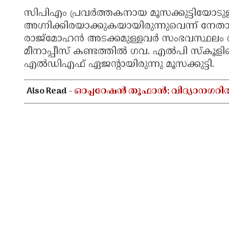
സിപിഎം പ്രവർത്തകനായ മൂസക്കുട്ടിയോ
അഗ്നിക്കിരയാക്കുകയായിരുന്നുവെന്ന് നേ
രാജ്മോഹൻ അടക്കമുള്ളവർ സംഭവസ്ഥലം സന്
മീനാപ്പീസ് കണ്ടത്തിൽ ഗവ. എൽപി സ്‌കൂളില
എൽഡിഎഫ് ഏജന്റായിരുന്നു മൂസക്കുട്ടി.
Also Read -
ഓപ്പറേഷൻ തൂഫാൻ; വിദ്യാനഗറി