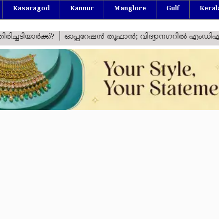
Kasaragod
Kannur
Manglore
Gulf
Keral