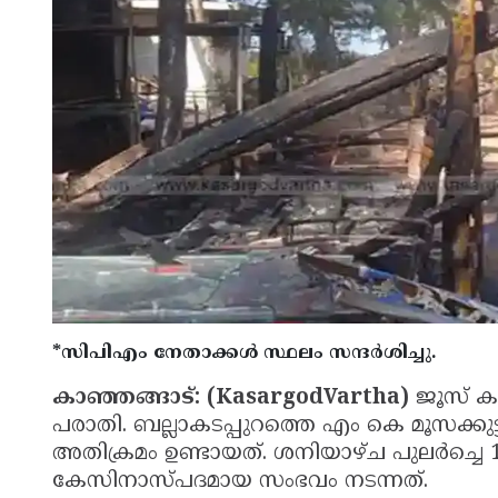
*സിപിഎം നേതാക്കൾ സ്ഥലം സന്ദർശിച്ചു.
കാഞ്ഞങ്ങാട്: (KasargodVartha)
ജൂസ് കട
പരാതി. ബല്ലാകടപ്പുറത്തെ എം കെ മൂസക്കു
അതിക്രമം ഉണ്ടായത്. ശനിയാഴ്ച പുലർച്ചെ 
കേസിനാസ്പദമായ സംഭവം നടന്നത്.