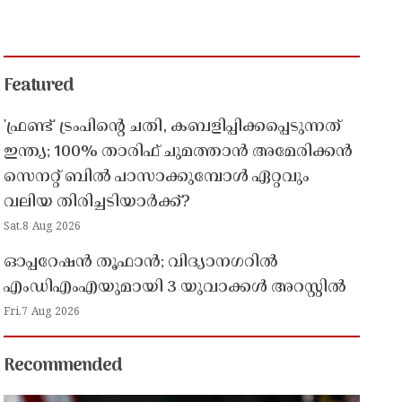
Featured
'ഫ്രണ്ട്' ട്രംപിന്റെ ചതി, കബളിപ്പിക്കപ്പെടുന്നത്
ഇന്ത്യ; 100% താരിഫ് ചുമത്താൻ അമേരിക്കൻ
സെനറ്റ് ബിൽ പാസാക്കുമ്പോൾ ഏറ്റവും
വലിയ തിരിച്ചടിയാർക്ക്?
Sat,8 Aug 2026
ഓപ്പറേഷൻ തൂഫാൻ; വിദ്യാനഗറിൽ
എംഡിഎംഎയുമായി 3 യുവാക്കൾ അറസ്റ്റിൽ
Fri,7 Aug 2026
Recommended