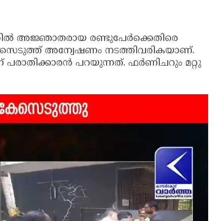
ത്തിൽ അജ്ഞാതരായ രണ്ടുപേർക്കെതിരെ
േസെടുത്ത് അന്വേഷണം നടത്തിവരികയാണ്.
് പരാതിക്കാരൻ പറയുന്നത്. ഫർണിചറും മറ്റു