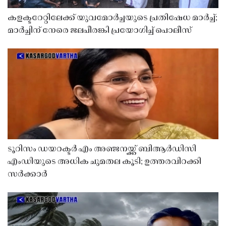
കളക്ടറേറ്റിലേക്ക് യുവമോർച്ചയുടെ പ്രതിഷേധ മാർച്ച്;
മാർച്ചിന് നേരെ ജലപീരങ്കി പ്രയോഗിച്ച് പൊലീസ്
ടൂറിസം ഡയറക്ടർ എം അഞ്ജനയ്ക്ക് ബിആർഡിസി
എംഡിയുടെ അധിക ചുമതല കൂടി; ഉത്തരവിറക്കി
സർക്കാർ