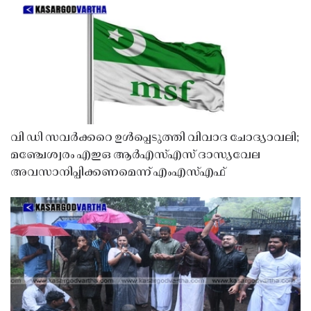
വി ഡി സവർക്കറെ ഉൾപ്പെടുത്തി വിവാദ ചോദ്യാവലി;
മഞ്ചേശ്വരം എഇഒ ആർഎസ്എസ് ദാസ്യവേല
അവസാനിപ്പിക്കണമെന്ന് എംഎസ്എഫ്