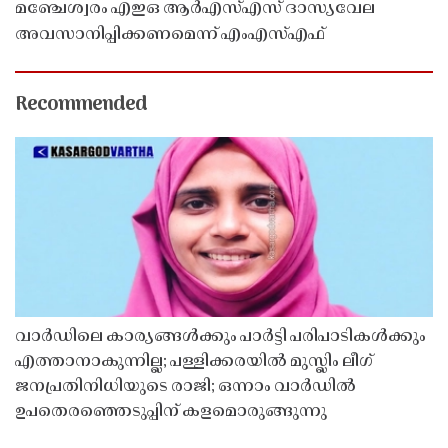
മഞ്ചേശ്വരം എഇഒ ആർഎസ്എസ് ദാസ്യവേല
അവസാനിപ്പിക്കണമെന്ന് എംഎസ്എഫ്
Recommended
വാർഡിലെ കാര്യങ്ങൾക്കും പാർട്ടി പരിപാടികൾക്കും
എത്താനാകുന്നില്ല; പള്ളിക്കരയിൽ മുസ്ലിം ലീഗ്
ജനപ്രതിനിധിയുടെ രാജി; ഒന്നാം വാർഡിൽ
ഉപതെരഞ്ഞെടുപ്പിന് കളമൊരുങ്ങുന്നു