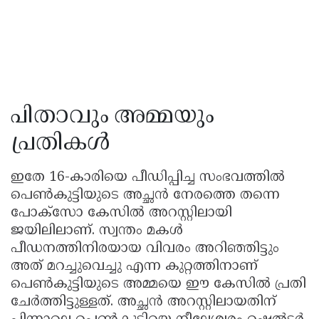
പിതാവും അമ്മയും
പ്രതികൾ
ഇതേ 16-കാരിയെ പീഡിപ്പിച്ച സംഭവത്തിൽ
പെൺകുട്ടിയുടെ അച്ഛൻ നേരത്തെ തന്നെ
പോക്സോ കേസിൽ അറസ്റ്റിലായി
ജയിലിലാണ്. സ്വന്തം മകൾ
പീഡനത്തിനിരയായ വിവരം അറിഞ്ഞിട്ടും
അത് മറച്ചുവെച്ചു എന്ന കുറ്റത്തിനാണ്
പെൺകുട്ടിയുടെ അമ്മയെ ഈ കേസിൽ പ്രതി
ചേർത്തിട്ടുള്ളത്. അച്ഛൻ അറസ്റ്റിലായതിന്