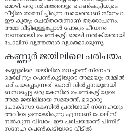
മൊഴി. ഒരു വർഷത്തോളം പെൺകുട്ടിയുടെ
വീട്ടിൽ താമസിച്ചിരുന്ന സമയത്താണ് സ്നേഹ
ഈ കൃത്യം ചെയ്തതെന്നാണ് ആരോപണം.
അമ്മ വീട്ടിലുള്ളപ്പോൾ പോലും പീഡനം
നടന്നതായി പെൺകുട്ടി മൊഴി നൽകിയതായി
പോലീസ് വൃത്തങ്ങൾ വ്യക്തമാക്കുന്നു.
കണ്ണൂർ ജയിലിലെ പരിചയം
കണ്ണൂരിലെ ജയിലിൽ വെച്ചാണ് സ്നേഹ
മെർലിനും പെൺകുട്ടിയുടെ അമ്മയും തമ്മിൽ
പരിചയപ്പെടുന്നത്. ലഹരി വിൽപ്പനയുമായി
ബന്ധപ്പെട്ട ഒരു കേസിൽ പെൺകുട്ടിയുടെ
അമ്മ ജയിലിലായ സമയത്ത്, മറ്റൊരു
പോക്സോ കേസിൽ പ്രതിയായി സ്നേഹയും
അവിടെ ഉണ്ടായിരുന്നു എന്നാണ് പോലീസ്
നൽകുന്ന വിവരം. ഈ പരിചയമാണ് പിന്നീട്
സ്നേഹ പെൺകുട്ടിയുടെ വീട്ടിൽ