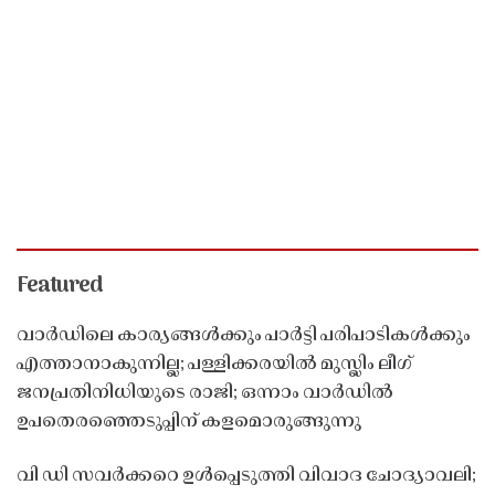
Featured
വാർഡിലെ കാര്യങ്ങൾക്കും പാർട്ടി പരിപാടികൾക്കും
എത്താനാകുന്നില്ല; പള്ളിക്കരയിൽ മുസ്ലിം ലീഗ്
ജനപ്രതിനിധിയുടെ രാജി; ഒന്നാം വാർഡിൽ
ഉപതെരഞ്ഞെടുപ്പിന് കളമൊരുങ്ങുന്നു
വി ഡി സവർക്കറെ ഉൾപ്പെടുത്തി വിവാദ ചോദ്യാവലി;