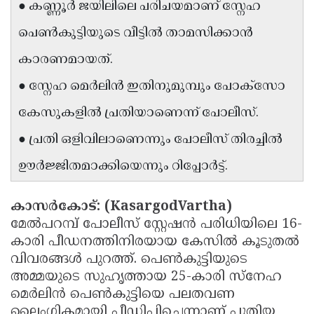
● കണ്ണൂർ ജയിലിലെ പരിചയമാണ് സ്നേഹ
Updates
Assembly
Kerala
പെൺകുട്ടിയുടെ വീട്ടിൽ താമസിക്കാൻ
Polls
Local
Look
കാരണമായത്.
Body
Back
● സ്നേഹ മെർലിൻ ഇതിനുമുമ്പും പോക്സോ
Election
2025
കേസുകളിൽ പ്രതിയാണെന്ന് പോലീസ്.
● പ്രതി ഒളിവിലാണെന്നും പോലീസ് തിരച്ചിൽ
ഊർജ്ജിതമാക്കിയെന്നും റിപ്പോർട്ട്.
കാസർകോട്: (KasargodVartha)
മേൽപറമ്പ് പോലീസ് സ്റ്റേഷൻ പരിധിയിലെ 16-
കാരി പീഡനത്തിനിരയായ കേസിൽ കൂടുതൽ
വിവരങ്ങൾ പുറത്ത്. പെൺകുട്ടിയുടെ
അമ്മയുടെ സുഹൃത്തായ 25-കാരി സ്നേഹ
മെർലിൻ പെൺകുട്ടിയെ പലതവണ
ലൈംഗികമായി പീഡിപ്പിച്ചെന്നാണ് പുതിയ