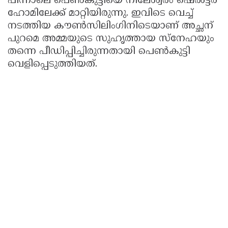
പിന്നാലെ പെൺകുട്ടിയെ നീലേശ്വരം ഷെൽട്ടർ
ഹോമിലേക്ക് മാറ്റിയിരുന്നു. ഇവിടെ വെച്ച്
നടത്തിയ കൗൺസിലിംഗിനിടെയാണ് അച്ഛന്
പുറമെ അമ്മയുടെ സുഹൃത്തായ സ്നേഹയും
തന്നെ പീഡിപ്പിച്ചിരുന്നതായി പെൺകുട്ടി
വെളിപ്പെടുത്തിയത്.