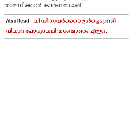
താമസിക്കാൻ കാരണമായത്.
Also Read -
വി ഡി സവർക്കറെ ഉൾപ്പെടുത്തി
വിവാദ ചോദ്യാവലി; മഞ്ചേശ്വരം എഇഒ
ആർഎസ്എസ് ദാസ്യവേല
അവസാനിപ്പിക്കണമെന്ന് എംഎസ്എഫ്