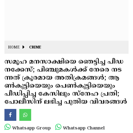
Fitr
May
Day
Eid
Al
Independence
Ad'ha
Day
Onam
HOME
CRIME
J&K
State
സമൂഹ മനസാക്ഷിയെ ഞെട്ടിച്ച പീഡ
Haryana
നക്കേസ്; പിഞ്ചുമകൾക്ക് നേരെ നട
Assembly
State
Diwali
ന്നത് ക്രൂരമായ അതിക്രമങ്ങൾ; ആ
Elections
Assembly
Christmas
ൺകുട്ടിയെയും പെൺകുട്ടിയെയും
Elections
പീഡിപ്പിച്ച കേസിലും സ്നേഹ പ്രതി;
New-
പോലീസിന് ലഭിച്ച പുതിയ വിവരങ്ങൾ
Year
Republic
Day
Budget
Delhi
Whatsapp Group
Whatsapp Channel