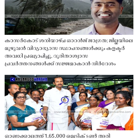
കാസർകോട് ശനിയാഴ്ച ഓറൻജ് ജാഗ്രത; ജില്ലയിലെ
മുഴുവൻ വിദ്യാഭ്യാസ സ്ഥാപനങ്ങൾക്കും കളക്ടർ
അവധി പ്രഖ്യാപിച്ചു, ദുരിതാശ്വാസ
പ്രവർത്തനങ്ങൾക്ക് സജ്ജമാകാൻ നിർദേശം
ഓണക്കാലത്ത് 1,65,000 മെട്രിക് ടൺ അരി