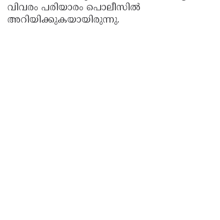
വിവരം പരിയാരം പൊലീസിൽ
അറിയിക്കുകയായിരുന്നു.