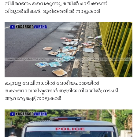
നിർമാണം വൈകുന്നു; മതിൽ ചാടിക്കടന്ന്
വിദ്യാർഥികൾ, ദുരിതത്തിൽ നാട്ടുകാർ
കുമ്പള ദേവീനഗറിൽ ദേശീയപാതയിൽ
ഭക്ഷണാവശിഷ്ടങ്ങൾ തള്ളിയ നിലയിൽ; നടപടി
ആവശ്യപ്പെട്ട് നാട്ടുകാർ