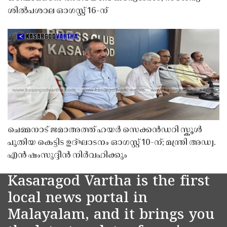
ശിൽപശാല ഓഗസ്റ്റ് 16-ന്
ചെമ്മനാട് ജമാഅത്ത് ഹയർ സെക്കൻഡറി സ്കൂൾ
പുതിയ കെട്ടിട ഉദ്ഘാടനം ഓഗസ്റ്റ് 10-ന്; മന്ത്രി അഡ്വ.
എൻ ഷംസുദ്ദീൻ നിർവഹിക്കും
Kasaragod Vartha is the first
local news portal in
Malayalam, and it brings you