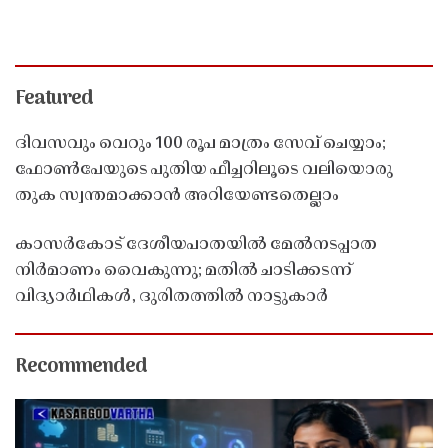
Featured
ദിവസവും വെറും 100 രൂപ മാത്രം സേവ് ചെയ്യാം;
ഫോൺപേയുടെ പുതിയ ഫീച്ചറിലൂടെ വലിയൊരു
തുക സ്വന്തമാക്കാൻ അറിയേണ്ടതെല്ലാം
കാസർകോട് ദേശീയപാതയിൽ മേൽനടപ്പാത
നിർമാണം വൈകുന്നു; മതിൽ ചാടിക്കടന്ന്
വിദ്യാർഥികൾ, ദുരിതത്തിൽ നാട്ടുകാർ
Recommended