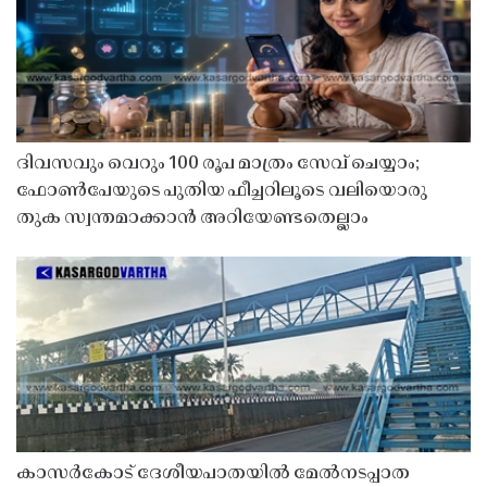
ദിവസവും വെറും 100 രൂപ മാത്രം സേവ് ചെയ്യാം;
ഫോൺപേയുടെ പുതിയ ഫീച്ചറിലൂടെ വലിയൊരു
തുക സ്വന്തമാക്കാൻ അറിയേണ്ടതെല്ലാം
കാസർകോട് ദേശീയപാതയിൽ മേൽനടപ്പാത