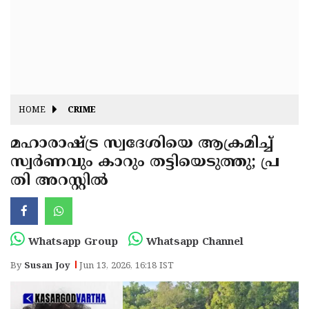
Fitr
May
Day
Eid
Al
Independence
Ad'ha
Day
Onam
HOME
CRIME
J&K
State
മഹാരാഷ്ട്ര സ്വദേശിയെ ആക്രമിച്ച്
Haryana
സ്വർണവും കാറും തട്ടിയെടുത്തു; പ്ര
Assembly
State
Diwali
തി അറസ്റ്റിൽ
Elections
Assembly
Christmas
Elections
New-
Year
Republic
Whatsapp Group
Whatsapp Channel
Day
Budget
By
Susan Joy
Jun 13, 2026, 16:18 IST
Delhi