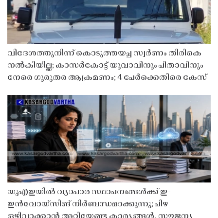
വിദേശത്തുനിന്ന് കൊടുത്തയച്ച സ്വർണം തിരികെ
നൽകിയില്ല; കാസർകോട്ട് യുവാവിനും പിതാവിനും
നേരെ ഗുരുതര ആക്രമണം; 4 പേർക്കെതിരെ കേസ്
യുഎഇയിൽ വ്യാപാര സ്ഥാപനങ്ങൾക്ക് ഇ-
ഇൻവോയ്സിങ് നിർബന്ധമാക്കുന്നു; പിഴ
ഒഴിവാക്കാൻ അറിയേണ്ട കാര്യങ്ങൾ, സൗജന്യ