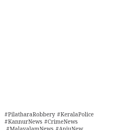
#PilatharaRobbery #KeralaPolice
#KannurNews #CrimeNews
#MalayalamNews #AnjuNew