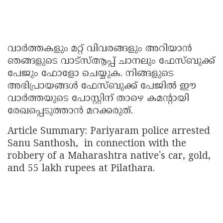
വാർത്തകളും മറ്റ് വിവരങ്ങളും അറിയാൻ
ഞങ്ങളുടെ വാട്സ്ആപ്പ് ചാനലും ഫേസ്ബുക്ക്
പേജും ഫോളോ ചെയ്യുക. നിങ്ങളുടെ
അഭിപ്രായങ്ങൾ ഫേസ്ബുക്ക് പേജിൽ ഈ
വാർത്തയുടെ പോസ്റ്റിന് താഴെ കമന്റായി
രേഖപ്പെടുത്താൻ മറക്കരുത്.
Article Summary: Pariyaram police arrested
Sanu Santhosh, in connection with the
robbery of a Maharashtra native's car, gold,
and 55 lakh rupees at Pilathara.