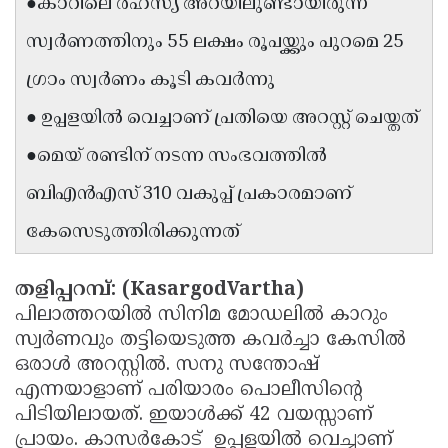
●കാറിലെ രഹസ്യ അറയിലുണ്ടായിരുന്ന
Updates
Assembly
Kerala
സ്വർണത്തിനും 55 ലക്ഷം രൂപയ്ക്കും പുറമെ 25
Polls
Local
Look
ഗ്രാം സ്വർണം കൂടി കവർന്നു
Body
Back
● ഉപ്പളയിൽ വെച്ചാണ് പ്രതിയെ അറസ്റ്റ് ചെയ്തത്
Election
2025
●മെയ് രണ്ടിന് നടന്ന സംഭവത്തിൽ
ബിഎൻഎസ് 310 വകുപ്പ് പ്രകാരമാണ്
കേസെടുത്തിരിക്കുന്നത്
തളിപ്പറമ്പ്: (KasargodVartha)
പിലാത്തറയിൽ സിനിമ മോഡലിൽ കാറും
സ്വർണവും തട്ടിയെടുത്ത കവർച്ചാ കേസിൽ
ഒരാൾ അറസ്റ്റിൽ. സനു സന്തോഷ്
എന്നയാളാണ് പരിയാരം പൊലീസിന്റെ
പിടിയിലായത്. ഇയാൾക്ക് 42 വയസ്സാണ്
പ്രായം. കാസർകോട് ഉപ്പളയിൽ വെച്ചാണ്