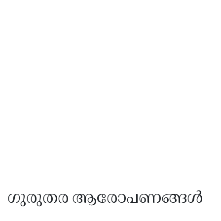
ഗുരുതര ആരോപണങ്ങൾ