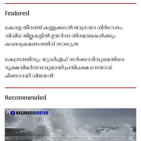
Featured
കേരള തീരത്ത് കള്ളക്കടൽ ജാഗ്രതാ നിർദേശം;
വിവിധ ജില്ലകളിൽ ഉയർന്ന തിരമാലകൾക്കും
കടലാക്രമണത്തിന് സാധ്യത
കേന്ദ്രത്തിനും യുഡിഎഫ് സർക്കാരിനുമെതിരെ
രൂക്ഷവിമർശനവുമായി പ്രതിപക്ഷ നേതാവ്
പിണറായി വിജയൻ
Recommended