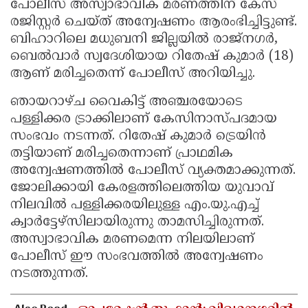
പോലീസ് അസ്വാഭാവിക മരണത്തിന് കേസ്
രജിസ്റ്റർ ചെയ്ത് അന്വേഷണം ആരംഭിച്ചിട്ടുണ്ട്.
ബിഹാറിലെ മധുബനി ജില്ലയിൽ രാജ്‌നഗർ,
ബെൽവാർ സ്വദേശിയായ റിതേഷ് കുമാർ (18)
ആണ് മരിച്ചതെന്ന് പോലീസ് അറിയിച്ചു.
ഞായറാഴ്ച വൈകിട്ട് അഞ്ചരയോടെ
പള്ളിക്കര ട്രാക്കിലാണ് കേസിനാസ്പദമായ
സംഭവം നടന്നത്. റിതേഷ് കുമാർ ട്രെയിൻ
തട്ടിയാണ് മരിച്ചതെന്നാണ് പ്രാഥമിക
അന്വേഷണത്തിൽ പോലീസ് വ്യക്തമാക്കുന്നത്.
ജോലിക്കായി കേരളത്തിലെത്തിയ യുവാവ്
നിലവിൽ പള്ളിക്കരയിലുള്ള എം.യു.എച്ച്
ക്വാർട്ടേഴ്സിലായിരുന്നു താമസിച്ചിരുന്നത്.
അസ്വാഭാവിക മരണമെന്ന നിലയിലാണ്
പോലീസ് ഈ സംഭവത്തിൽ അന്വേഷണം
നടത്തുന്നത്.