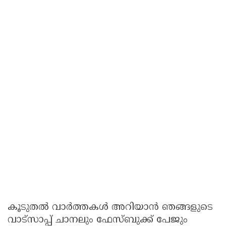
കൂടുതൽ വാർത്തകൾ അറിയാൻ ഞങ്ങളുടെ
വാട്സാപ്പ് ചാനലും ഫേസ്ബുക്ക് പേജും