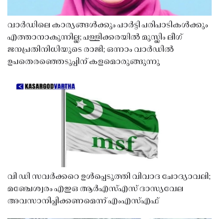
വാർഡിലെ കാര്യങ്ങൾക്കും പാർട്ടി പരിപാടികൾക്കും
എത്താനാകുന്നില്ല; പള്ളിക്കരയിൽ മുസ്ലിം ലീഗ്
ജനപ്രതിനിധിയുടെ രാജി; ഒന്നാം വാർഡിൽ
ഉപതെരഞ്ഞെടുപ്പിന് കളമൊരുങ്ങുന്നു
വി ഡി സവർക്കറെ ഉൾപ്പെടുത്തി വിവാദ ചോദ്യാവലി;
മഞ്ചേശ്വരം എഇഒ ആർഎസ്എസ് ദാസ്യവേല
അവസാനിപ്പിക്കണമെന്ന് എംഎസ്എഫ്