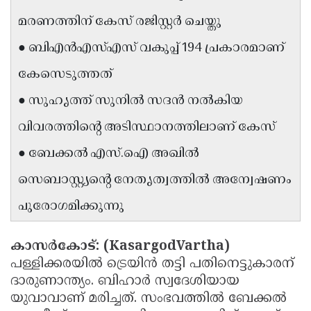
Updates
Assembly
മരണത്തിന് കേസ് രജിസ്റ്റർ ചെയ്തു
Kerala
Polls
Local
Look
● ബിഎൻഎസ്എസ് വകുപ്പ് 194 പ്രകാരമാണ്
Body
Back
കേസെടുത്തത്
Election
2025
● സുഹൃത്ത് സുനിൽ സദൻ നൽകിയ
വിവരത്തിന്റെ അടിസ്ഥാനത്തിലാണ് കേസ്
● ബേക്കൽ എസ്.ഐ അഖിൽ
സെബാസ്റ്റ്യന്റെ നേതൃത്വത്തിൽ അന്വേഷണം
പുരോഗമിക്കുന്നു
കാസർകോട്: (KasargodVartha)
പള്ളിക്കരയിൽ ട്രെയിൻ തട്ടി പതിനെട്ടുകാരന്
ദാരുണാന്ത്യം. ബിഹാർ സ്വദേശിയായ
യുവാവാണ് മരിച്ചത്. സംഭവത്തിൽ ബേക്കൽ