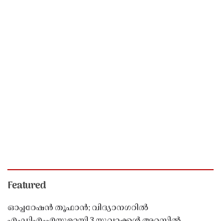
Featured
ഓപ്പറേഷൻ തൂഫാൻ; വിദ്യാനഗറിൽ
എംഡിഎംഎയുമായി 3 യുവാക്കൾ അറസ്റ്റിൽ