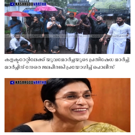
കളക്ടറേറ്റിലേക്ക് യുവമോർച്ചയുടെ പ്രതിഷേധ മാർച്ച്;
മാർച്ചിന് നേരെ ജലപീരങ്കി പ്രയോഗിച്ച് പൊലീസ്