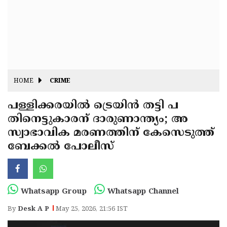
Fitr
May
Day
Eid
Al
Independence
Ad'ha
Day
Onam
HOME
CRIME
J&K
State
പള്ളിക്കരയിൽ ട്രെയിൻ തട്ടി പ
Haryana
തിനെട്ടുകാരന് ദാരുണാന്ത്യം; അ
Assembly
State
Diwali
സ്വാഭാവിക മരണത്തിന് കേസെടുത്ത്
Elections
Assembly
Christmas
ബേക്കൽ പോലീസ്
Elections
New-
Year
Republic
Whatsapp Group
Whatsapp Channel
Day
Budget
By
Desk A P
May 25, 2026, 21:56 IST
Delhi