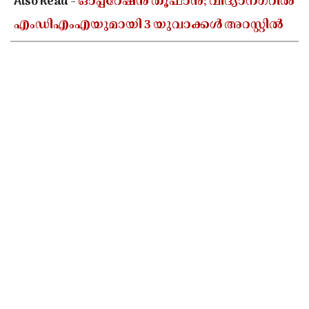
Also Read -
ഓപ്പറേഷൻ തൂഫാൻ; വിദ്യാനഗറിൽ
എംഡിഎംഎയുമായി 3 യുവാക്കൾ അറസ്റ്റിൽ