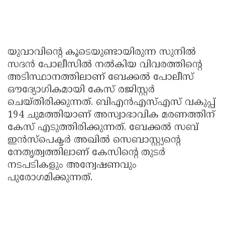
യുവാവിൻ്റെ കൂടെയുണ്ടായിരുന്ന സുനിൽ
സദൻ പോലീസിൽ നൽകിയ വിവരത്തിൻ്റെ
അടിസ്ഥാനത്തിലാണ് ബേക്കൽ പോലീസ്
ഔദ്യോഗികമായി കേസ് രജിസ്റ്റർ
ചെയ്തിരിക്കുന്നത്. ബിഎൻഎസ്എസ് വകുപ്പ്
194 ചുമത്തിയാണ് അസ്വാഭാവിക മരണത്തിന്
കേസ് എടുത്തിരിക്കുന്നത്. ബേക്കൽ സബ്
ഇൻസ്പെക്ടർ അഖിൽ സെബാസ്റ്റ്യൻ്റെ
നേതൃത്വത്തിലാണ് കേസിൻ്റെ തുടർ
നടപടികളും അന്വേഷണവും
പുരോഗമിക്കുന്നത്.