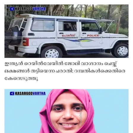
ഇന്ത്യൻ റെയിൽവേയിൽ ജോലി വാഗ്ദാനം ചെയ്ത്
ലക്ഷങ്ങൾ തട്ടിയെന്ന പരാതി; ദമ്പതികൾക്കെതിരെ
കേസെടുത്തു