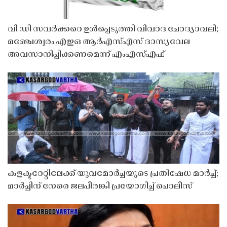
വി ഡി സവർക്കറെ ഉൾപ്പെടുത്തി വിവാദ ചോദ്യാവലി;
മഞ്ചേശ്വരം എഇഒ ആർഎസ്എസ് ദാസ്യവേല
അവസാനിപ്പിക്കണമെന്ന് എംഎസ്എഫ്
കളക്ടറേറ്റിലേക്ക് യുവമോർച്ചയുടെ പ്രതിഷേധ മാർച്ച്;
മാർച്ചിന് നേരെ ജലപീരങ്കി പ്രയോഗിച്ച് പൊലീസ്