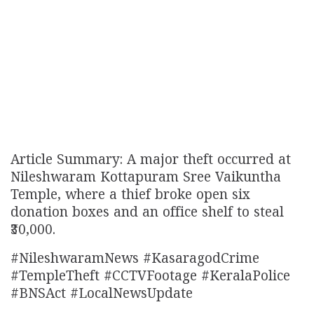
Article Summary: A major theft occurred at
Nileshwaram Kottapuram Sree Vaikuntha
Temple, where a thief broke open six
donation boxes and an office shelf to steal
₹30,000.
#NileshwaramNews #KasaragodCrime
#TempleTheft #CCTVFootage #KeralaPolice
#BNSAct #LocalNewsUpdate