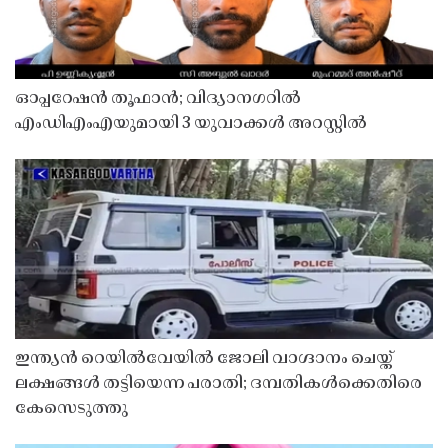
ഓപ്പറേഷൻ തൂഫാൻ; വിദ്യാനഗറിൽ
എംഡിഎംഎയുമായി 3 യുവാക്കൾ അറസ്റ്റിൽ
ഇന്ത്യൻ റെയിൽവേയിൽ ജോലി വാഗ്ദാനം ചെയ്ത്
ലക്ഷങ്ങൾ തട്ടിയെന്ന പരാതി; ദമ്പതികൾക്കെതിരെ
കേസെടുത്തു