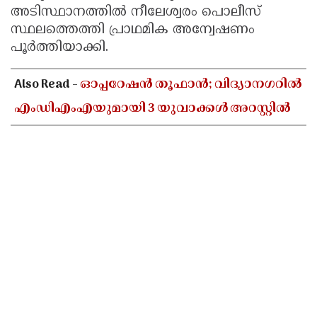
അടിസ്ഥാനത്തിൽ നീലേശ്വരം പൊലീസ്
സ്ഥലത്തെത്തി പ്രാഥമിക അന്വേഷണം
പൂർത്തിയാക്കി.
Also Read -
ഓപ്പറേഷൻ തൂഫാൻ; വിദ്യാനഗറിൽ
എംഡിഎംഎയുമായി 3 യുവാക്കൾ അറസ്റ്റിൽ