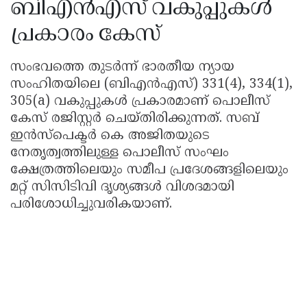
ബിഎൻഎസ് വകുപ്പുകൾ
പ്രകാരം കേസ്
സംഭവത്തെ തുടർന്ന് ഭാരതീയ ന്യായ
സംഹിതയിലെ (ബിഎൻഎസ്) 331(4), 334(1),
305(a) വകുപ്പുകൾ പ്രകാരമാണ് പൊലീസ്
കേസ് രജിസ്റ്റർ ചെയ്തിരിക്കുന്നത്. സബ്
ഇൻസ്‌പെക്ടർ കെ അജിതയുടെ
നേതൃത്വത്തിലുള്ള പൊലീസ് സംഘം
ക്ഷേത്രത്തിലെയും സമീപ പ്രദേശങ്ങളിലെയും
മറ്റ് സിസിടിവി ദൃശ്യങ്ങൾ വിശദമായി
പരിശോധിച്ചുവരികയാണ്.