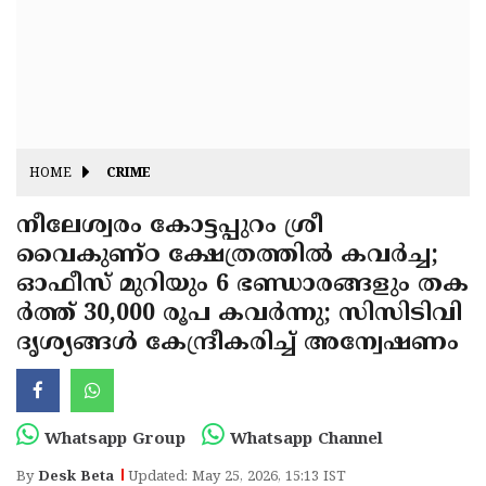
Fitr
May
Day
Eid
Al
Independence
Ad'ha
Day
Onam
HOME
CRIME
J&K
State
നീലേശ്വരം കോട്ടപ്പുറം ശ്രീ
Haryana
വൈകുണ്ഠ ക്ഷേത്രത്തിൽ കവർച്ച;
Assembly
State
Diwali
ഓഫീസ് മുറിയും 6 ഭണ്ഡാരങ്ങളും തക
Elections
Assembly
Christmas
ർത്ത് 30,000 രൂപ കവർന്നു; സിസിടിവി
Elections
ദൃശ്യങ്ങൾ കേന്ദ്രീകരിച്ച് അന്വേഷണം
New-
Year
Republic
Day
Budget
Whatsapp Group
Whatsapp Channel
Delhi
By
Desk Beta
Updated: May 25, 2026, 15:13 IST