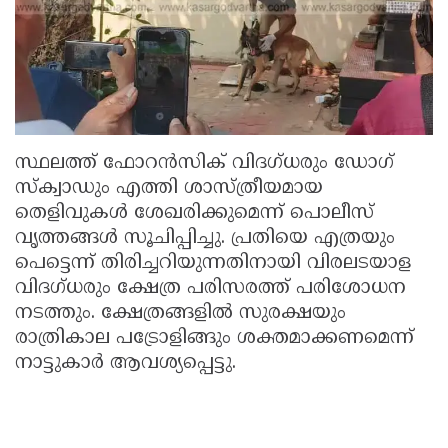
സ്ഥലത്ത് ഫോറൻസിക് വിദഗ്ധരും ഡോഗ്
സ്ക്വാഡും എത്തി ശാസ്ത്രീയമായ
തെളിവുകൾ ശേഖരിക്കുമെന്ന് പൊലീസ്
വൃത്തങ്ങൾ സൂചിപ്പിച്ചു. പ്രതിയെ എത്രയും
പെട്ടെന്ന് തിരിച്ചറിയുന്നതിനായി വിരലടയാള
വിദഗ്ധരും ക്ഷേത്ര പരിസരത്ത് പരിശോധന
നടത്തും. ക്ഷേത്രങ്ങളിൽ സുരക്ഷയും
രാത്രികാല പട്രോളിങ്ങും ശക്തമാക്കണമെന്ന്
നാട്ടുകാർ ആവശ്യപ്പെട്ടു.