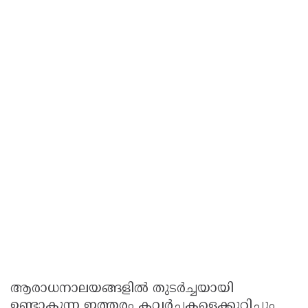
ആരാധനാലയങ്ങളിൽ തുടർച്ചയായി
ഉണ്ടാകുന്ന ഇത്തരം കവർച്ചകളെക്കുറിച്ചും