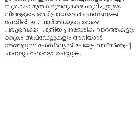
സുരക്ഷാ മുൻകരുതലുകളെക്കുറിച്ചുമുള്ള
നിങ്ങളുടെ അഭിപ്രായങ്ങൾ ഫേസ്ബുക്ക്
പേജില്‍ ഈ വാര്‍ത്തയുടെ താഴെ
പങ്കുവെക്കൂ. പുതിയ പ്രാദേശിക വാർത്തകളും
ക്രൈം അപ്ഡേറ്റുകളും അറിയാൻ
ഞങ്ങളുടെ ഫേസ്ബുക്ക് പേജും വാട്സ്ആപ്പ്
ചാനലും ഫോളോ ചെയ്യുക.