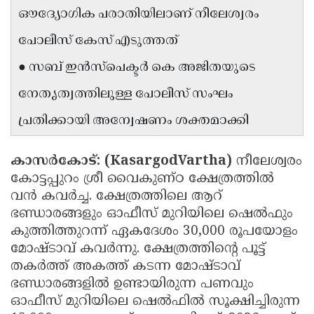
ഔദ്യോഗിക പരാതിയിലാണ് നീലേശ്വരം
Updates
Assembly
Kerala
പോലീസ് കേസ് എടുത്തത്
Polls
Local
Look
● സബ് ഇൻസ്‌പെക്ടർ കെ അജിതയുടെ
Body
Back
നേതൃത്വത്തിലുള്ള പോലീസ് സംഘം
Election
2025
പ്രതിക്കായി അന്വേഷണം ശക്തമാക്കി
കാസർകോട്: (KasargodVartha)
നീലേശ്വരം
കോട്ടപ്പുറം ശ്രീ വൈകുണ്ഠ ക്ഷേത്രത്തിൽ
വൻ കവർച്ച. ക്ഷേത്രത്തിലെ ആറ്
ഭണ്ഡാരങ്ങളും ഓഫീസ് മുറിയിലെ ഷെൽഫും
കുത്തിത്തുറന്ന് ഏകദേശം 30,000 രൂപയോളം
മോഷ്ടാവ് കവർന്നു. ക്ഷേത്രത്തിന്റെ പൂട്ട്
തകർത്ത് അകത്ത് കടന്ന മോഷ്ടാവ്
ഭണ്ഡാരങ്ങളിൽ ഉണ്ടായിരുന്ന പണവും
ഓഫീസ് മുറിയിലെ ഷെൽഫിൽ സൂക്ഷിച്ചിരുന്ന