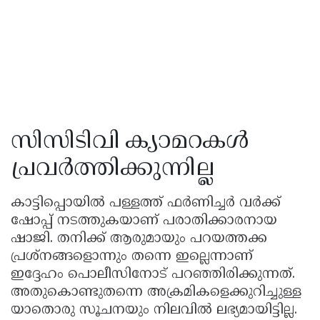
സിസിടിവി ക്യാമറകൾ
പ്രവർത്തിക്കുന്നില്ല
കാട്ടിപ്പൊയിൽ പള്ളത്ത് ഫർണിച്ചർ വർക്ക്
ഷോപ്പ് നടത്തുകയാണ് പരാതിക്കാരനായ
ഷാജി. തനിക്ക് ആരുമായും പറയത്തക്ക
പ്രശ്നങ്ങളൊന്നും തന്നെ ഇല്ലെന്നാണ്
ഇദ്ദേഹം പൊലീസിനോട് പറഞ്ഞിരിക്കുന്നത്.
അതുകൊണ്ടുതന്നെ അക്രമികളെക്കുറിച്ചുള്ള
യാതൊരു സൂചനയും നിലവിൽ ലഭ്യമായിട്ടില്ല.