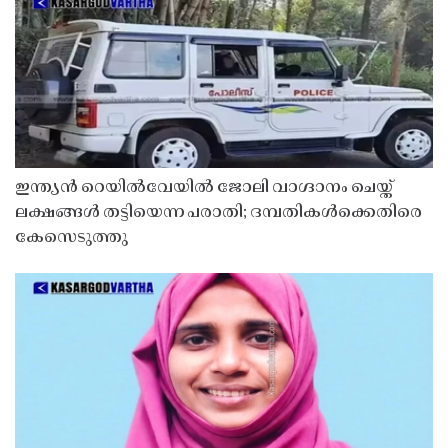
ഇന്ത്യൻ റെയിൽവേയിൽ ജോലി വാഗ്ദാനം ചെയ്ത്
ലക്ഷങ്ങൾ തട്ടിയെന്ന പരാതി; ദമ്പതികൾക്കെതിരെ
കേസെടുത്തു