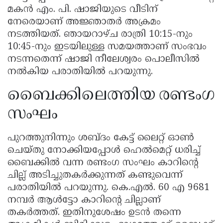
മകൻ എം. പി. ഷാജിയുടെ വീടിന്
നേരെയാണ് അജ്ഞാതർ അക്രമം
നടത്തിയത്. ഞായറാഴ്ച രാത്രി 10:15-നും
10:45-നും ഇടയിലുള്ള സമയത്താണ് സംഭവം
നടന്നതെന്ന് ഷാജി നീലേശ്വരം പൊലീസിൽ
നൽകിയ പരാതിയിൽ പറയുന്നു.
ബൈക്കിലെത്തിയ രണ്ടംഗ
സംഘം
പുറത്തുനിന്നും ശബ്ദം കേട്ട് ലൈറ്റ് ഓൺ
ചെയ്തു നോക്കിയപ്പോൾ ഹെൽമെറ്റ് ധരിച്ച്
ബൈക്കിൽ വന്ന രണ്ടംഗ സംഘം കാറിൻ്റെ
ചില്ല് അടിച്ചുതകർക്കുന്നത് കണ്ടുവെന്ന്
പരാതിയിൽ പറയുന്നു. കെ.എൽ. 60 എ 9681
നമ്പർ ആൾട്ടോ കാറിൻ്റെ ചില്ലാണ്
തകർത്തത്. ഇതിനുശേഷം ഉടൻ തന്നെ