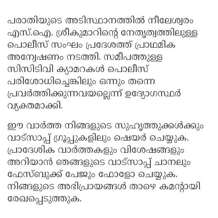
പരാതിയുടെ അടിസ്ഥാനത്തിൽ നീലേശ്വരം
എസ്.ഐ. ശ്രീകുമാറിൻ്റെ നേതൃത്വത്തിലുള്ള
പൊലീസ് സംഘം പ്രദേശത്ത് പ്രാഥമിക
അന്വേഷണം നടത്തി. സമീപത്തുള്ള
സിസിടിവി ക്യാമറകൾ പൊലീസ്
പരിശോധിച്ചെങ്കിലും ഒന്നും തന്നെ
പ്രവർത്തിക്കുന്നവയല്ലെന്ന് ഉദ്യോഗസ്ഥർ
വ്യക്തമാക്കി.
ഈ വാർത്ത നിങ്ങളുടെ സുഹൃത്തുക്കൾക്കും
വാട്സാപ്പ് ഗ്രൂപ്പുകളിലും ഷെയർ ചെയ്യുക.
പ്രാദേശിക വാർത്തകളും വിശേഷങ്ങളും
അറിയാൻ ഞങ്ങളുടെ വാട്സാപ്പ് ചാനലും
ഫേസ്ബുക്ക് പേജും ഫോളോ ചെയ്യുക.
നിങ്ങളുടെ അഭിപ്രായങ്ങൾ താഴെ കമൻ്റായി
രേഖപ്പെടുത്തുക.