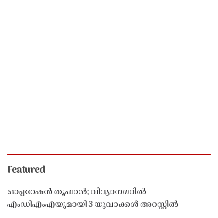
Featured
ഓപ്പറേഷൻ തൂഫാൻ; വിദ്യാനഗറിൽ
എംഡിഎംഎയുമായി 3 യുവാക്കൾ അറസ്റ്റിൽ