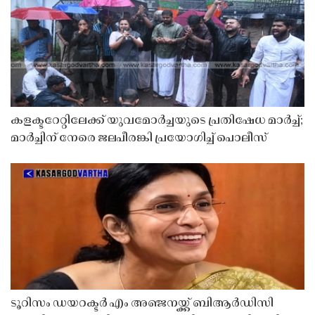
കളക്ടറേറ്റിലേക്ക് യുവമോർച്ചയുടെ പ്രതിഷേധ മാർച്ച്;
മാർച്ചിന് നേരെ ജലപീരങ്കി പ്രയോഗിച്ച് പൊലീസ്
ടൂറിസം ഡയറക്ടർ എം അഞ്ജനയ്ക്ക് ബിആർഡിസി