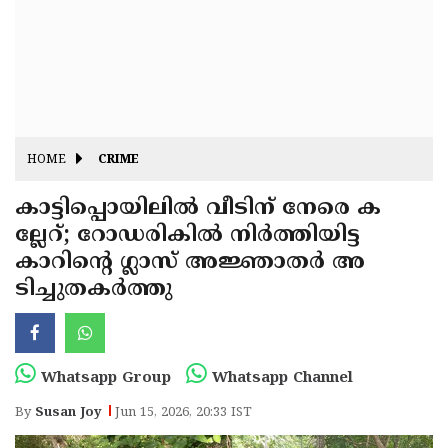
Fitr
May
Day
Eid
Al
Independence
Ad'ha
Day
Onam
HOME
CRIME
J&K
State
കാട്ടിപ്പൊയിലിൽ വീടിന് നേരെ ക
Haryana
ല്ലേറ്; റോഡരികിൽ നിർത്തിയിട്ട
Assembly
State
Diwali
കാറിൻ്റെ ഗ്ലാസ് അജ്ഞാതർ അ
Elections
Assembly
Christmas
ടിച്ചുതകർത്തു
Elections
New-
Year
Republic
Whatsapp Group
Whatsapp Channel
Day
Budget
By
Susan Joy
Jun 15, 2026, 20:33 IST
Delhi