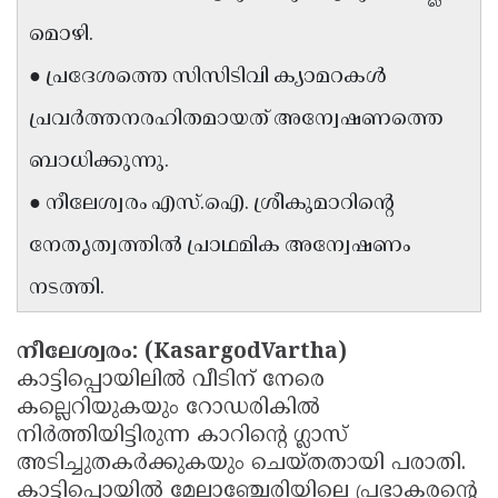
Updates
Assembly
മൊഴി.
Kerala
Polls
Local
Look
● പ്രദേശത്തെ സിസിടിവി ക്യാമറകൾ
Body
Back
പ്രവർത്തനരഹിതമായത് അന്വേഷണത്തെ
Election
2025
ബാധിക്കുന്നു.
● നീലേശ്വരം എസ്.ഐ. ശ്രീകുമാറിന്റെ
നേതൃത്വത്തിൽ പ്രാഥമിക അന്വേഷണം
നടത്തി.
നീലേശ്വരം: (KasargodVartha)
കാട്ടിപ്പൊയിലിൽ വീടിന് നേരെ
കല്ലെറിയുകയും റോഡരികിൽ
നിർത്തിയിട്ടിരുന്ന കാറിൻ്റെ ഗ്ലാസ്
അടിച്ചുതകർക്കുകയും ചെയ്തതായി പരാതി.
കാട്ടിപ്പൊയിൽ മേലാഞ്ചേരിയിലെ പ്രഭാകരൻ്റെ