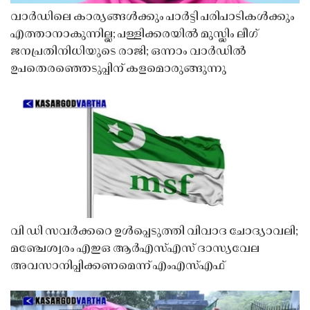
വാർഡിലെ കാര്യങ്ങൾക്കും പാർട്ടി പരിപാടികൾക്കും
എത്താനാകുന്നില്ല; പള്ളിക്കരയിൽ മുസ്ലിം ലീഗ്
ജനപ്രതിനിധിയുടെ രാജി; ഒന്നാം വാർഡിൽ
ഉപതെരഞ്ഞെടുപ്പിന് കളമൊരുങ്ങുന്നു
വി ഡി സവർക്കറെ ഉൾപ്പെടുത്തി വിവാദ ചോദ്യാവലി;
മഞ്ചേശ്വരം എഇഒ ആർഎസ്എസ് ദാസ്യവേല
അവസാനിപ്പിക്കണമെന്ന് എംഎസ്എഫ്