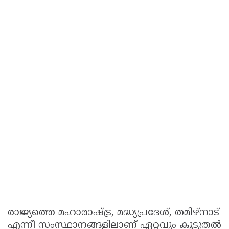
രാജ്യത്തെ മഹാരാഷ്‌ട്ര, മദ്ധ്യപ്രദേശ്, തമിഴ്നാട്
എന്നീ സംസ്ഥാനങ്ങളിലാണ് ഏറ്റവും കൂടുതല്‍