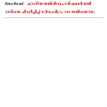
Also Read -
പാനീയത്തിൽ ലഹരി കലർത്തി
നടിയെ പീഡിപ്പിച്ച് ഗർഭഛിദ്രം നടത്തിയെന്ന
പരാതി; ബോളിവുഡ് സംവിധായകൻ
അറസ്റ്റിൽ