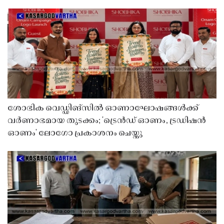
ശോഭിക വെഡ്ഡിങ്സിൽ ഓണാഘോഷങ്ങൾക്ക്
വർണാഭമായ തുടക്കം; 'ട്രെൻഡ് ഓണം, ട്രഡിഷൻ
ഓണം' ലോഗോ പ്രകാശനം ചെയ്തു