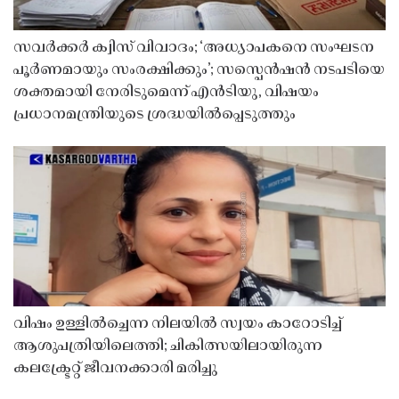
സവർക്കർ ക്വിസ് വിവാദം; ‘അധ്യാപകനെ സംഘടന
പൂർണമായും സംരക്ഷിക്കും’; സസ്പെൻഷൻ നടപടിയെ
ശക്തമായി നേരിടുമെന്ന് എൻടിയു, വിഷയം
പ്രധാനമന്ത്രിയുടെ ശ്രദ്ധയിൽപ്പെടുത്തും
വിഷം ഉള്ളിൽച്ചെന്ന നിലയിൽ സ്വയം കാറോടിച്ച്
ആശുപത്രിയിലെത്തി; ചികിത്സയിലായിരുന്ന
കലക്ട്രേറ്റ് ജീവനക്കാരി മരിച്ചു