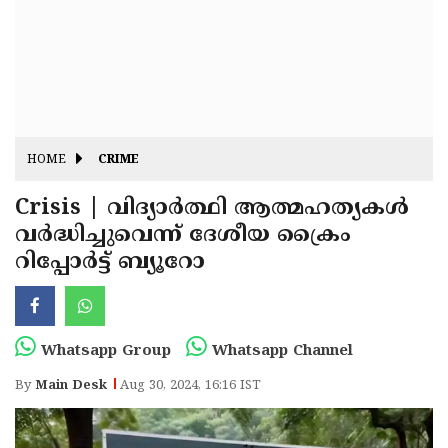
Fitr
May
Day
Eid
Al
Independence
Ad'ha
Day
Onam
HOME
CRIME
J&K
State
Crisis | വിദ്യാർത്ഥി ആത്മഹത്യകൾ
Haryana
വർദ്ധിച്ചുവെന്ന് ദേശീയ ക്രൈം
Assembly
State
Diwali
റിപ്പോർട്ട് ബ്യൂറോ
Elections
Assembly
Christmas
Elections
New-
Year
Republic
Whatsapp Group
Whatsapp Channel
Day
Budget
By
Main Desk
Aug 30, 2024, 16:16 IST
Delhi