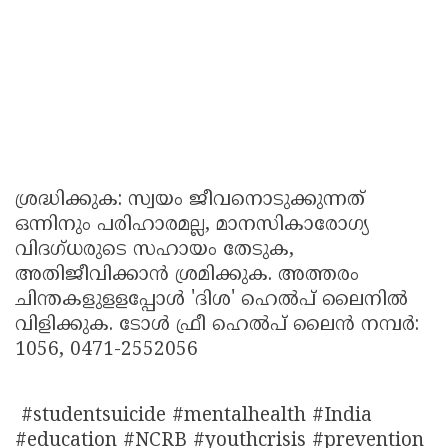
ശ്രദ്ധിക്കുക: സ്വയം ജീവനൊടുക്കുന്നത്
ഒന്നിനും പരിഹാരമല്ല, മാനസികാരോഗ്യ
വിദഗ്ധരുടെ സഹായം തേടുക,
അതിജീവിക്കാന്‍ ശ്രമിക്കുക. അത്തരം
ചിന്തകളുളളപ്പോള്‍ 'ദിശ' ഹെല്‍പ് ലൈനില്‍
വിളിക്കുക. ടോൾ ഫ്രീ ഹെൽപ് ലൈൻ നമ്പർ:
1056, 0471-2552056
#studentsuicide #mentalhealth #India
#education #NCRB #youthcrisis #prevention