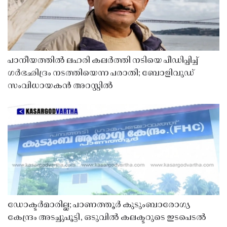
പാനീയത്തിൽ ലഹരി കലർത്തി നടിയെ പീഡിപ്പിച്ച്
ഗർഭഛിദ്രം നടത്തിയെന്ന പരാതി; ബോളിവുഡ്
സംവിധായകൻ അറസ്റ്റിൽ
ഡോക്ടർമാരില്ല; പാണത്തൂർ കുടുംബാരോഗ്യ
കേന്ദ്രം അടച്ചുപൂട്ടി, ഒടുവിൽ കലക്ടറുടെ ഇടപെടൽ