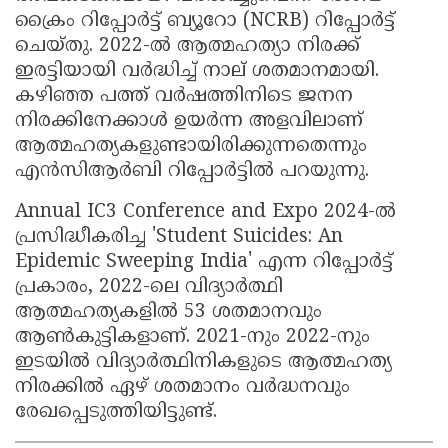
ക്രൈം റിപ്പോർട്ട് ബ്യൂറോ (NCRB) റിപ്പോർട്ട്
Updates
Assembly
Kerala
ചെയ്തു. 2022-ൽ ആത്മഹത്യാ നിരക്ക്
Polls
Local
Look
ഇരട്ടിയായി വർദ്ധിച്ച് നാല് ശതമാനമായി.
കഴിഞ്ഞ പത്ത് വർഷത്തിനിടെ ജനന
Body
Back
നിരക്കിനേക്കാള്‍ ഉയർന്ന അളവിലാണ്
Election
2025
ആത്മഹത്യകളുണ്ടായിരിക്കുന്നതെന്നും
എൻസിആർബി റിപ്പോർട്ടില്‍ പറയുന്നു.
Annual IC3 Conference and Expo 2024-ൽ
പ്രസിദ്ധീകരിച്ച 'Student Suicides: An
Epidemic Sweeping India' എന്ന റിപ്പോർട്ട്
പ്രകാരം, 2022-ലെ വിദ്യാർത്ഥി
ആത്മഹത്യകളിൽ 53 ശതമാനവും
ആൺകുട്ടികളാണ്. 2021-നും 2022-നും
ഇടയിൽ വിദ്യാർത്ഥിനികളുടെ ആത്മഹത്യ
നിരക്കിൽ ഏഴ് ശതമാനം വർദ്ധനവും
രേഖപ്പെടുത്തിയിട്ടുണ്ട്.