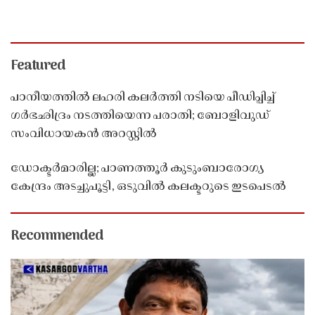
Featured
പാനീയത്തിൽ ലഹരി കലർത്തി നടിയെ പീഡിപ്പിച്ച്
ഗർഭഛിദ്രം നടത്തിയെന്ന പരാതി; ബോളിവുഡ്
സംവിധായകൻ അറസ്റ്റിൽ
ഡോക്ടർമാരില്ല; പാണത്തൂർ കുടുംബാരോഗ്യ
കേന്ദ്രം അടച്ചുപൂട്ടി, ഒടുവിൽ കലക്ടറുടെ ഇടപെടൽ
Recommended