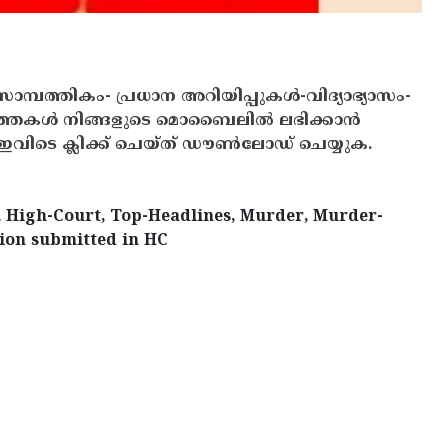
സാമ്പത്തികം- പ്രധാന അറിയിപ്പുകൾ-വിദ്യാഭ്യാസം-
ത്തകൾ നിങ്ങളുടെ മൊബൈലിൽ ലഭിക്കാൻ
ിടെ ക്ലിക്ക് ചെയ്ത് ഡൗൺലോഡ് ചെയ്യുക.
e, High-Court, Top-Headlines, Murder, Murder-
tion submitted in HC