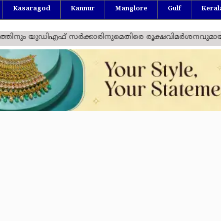
Kasaragod
Kannur
Manglore
Gulf
Keral