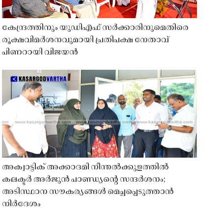
കേന്ദ്രത്തിനും യുഡിഎഫ് സർക്കാരിനുമെതിരെ
രൂക്ഷവിമർശനവുമായി പ്രതിപക്ഷ നേതാവ്
പിണറായി വിജയൻ
അക്വാട്ടിക് അക്കാദമി നീന്തൽക്കുളത്തിൽ
കലക്ടർ അർജുൻ പാണ്ഡ്യൻ്റെ സന്ദർശനം;
അടിസ്ഥാന സൗകര്യങ്ങൾ മെച്ചപ്പെടുത്താൻ
നിർദേശം