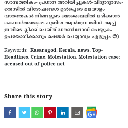
സാമ്പത്തികം- പ്രധാന അറിയിപ്പുകൾ-വിദ്യാഭ്യാസം-
തൊഴിൽ വിശേഷങ്ങൾ ഉൾപ്പെടെ മലയാളം
വാർത്തകൾ നിങ്ങളുടെ മൊബൈലിൽ ലഭിക്കാൻ
കെവാർത്തയുടെ പുതിയ ആൻഡ്രോയിഡ് ആപ്പ്
ഇവിടെ ക്ലിക്ക് ചെയ്ത് ഡൗൺലോഡ് ചെയ്യുക.
ഉപയോഗിക്കാനും ഷെയർ ചെയ്യാനും എളുപ്പം 😊)
Keywords:
Kasaragod, Kerala, news, Top-
Headlines, Crime, Molestation, Molestation case;
accused out of police net
< !- START disable copy paste -->
Share this story