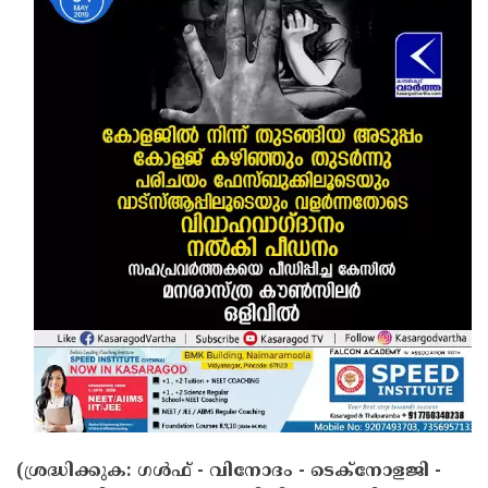
(ശ്രദ്ധിക്കുക: ഗൾഫ് - വിനോദം - ടെക്നോളജി -