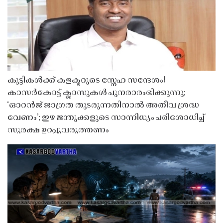
കുട്ടികൾക്ക് കളക്ടറുടെ സ്നേഹ സന്ദേശം!
കാസർകോട്ട് ക്ലാസുകൾ പുനരാരംഭിക്കുന്നു;
‘ഓറൻജ് ജാഗ്രത തുടരുന്നതിനാൽ അതീവ ശ്രദ്ധ
വേണം’; ഇഴ ജന്തുക്കളുടെ സാന്നിധ്യം പരിശോധിച്ച്
സുരക്ഷ ഉറപ്പുവരുത്തണം