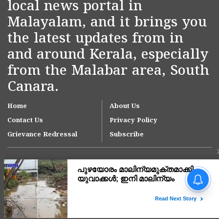
local news portal in
Malayalam, and it brings you
the latest updates from in
and around Kerala, especially
from the Malabar area, South
Canara.
Home
About Us
Contact Us
Privacy Policy
Grievance Redressal
Subscribe
വലിയപറമ്പിലെ
കടൽക്ഷോഭം;
അടിയന്തരമായി ജിയോ
ബാഗുകൾ സ്ഥാപിക്കാൻ
Copyright © 2007-
2026
Kasargodvartha
മുഖ്യമന്ത്രിയുടെ നിർദേശം