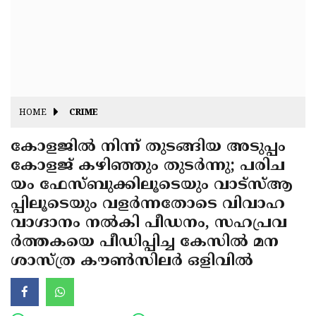
Fitr
May
Day
Eid
Al
Independence
Ad'ha
Day
Onam
HOME
CRIME
J&K
State
കോളജില്‍ നിന്ന് തുടങ്ങിയ അടുപ്പം
Haryana
കോളജ് കഴിഞ്ഞും തുടര്‍ന്നു; പരിച
Assembly
State
Diwali
യം ഫേസ്ബുക്കിലൂടെയും വാട്‌സ്ആ
Elections
Assembly
Christmas
പ്പിലൂടെയും വളര്‍ന്നതോടെ വിവാഹ
Elections
വാഗ്ദാനം നല്‍കി പീഡനം, സഹപ്രവ
New-
ര്‍ത്തകയെ പീഡിപ്പിച്ച കേസില്‍ മന
Year
Republic
ശാസ്ത്ര കൗണ്‍സിലര്‍ ഒളിവില്‍
Day
Budget
Delhi