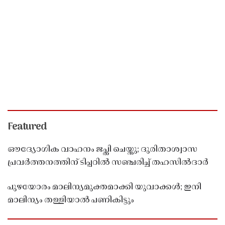
Featured
ഔദ്യോഗിക വാഹനം ജപ്തി ചെയ്തു; ദുരിതാശ്വാസ
പ്രവർത്തനത്തിന് ടിപ്പറിൽ സഞ്ചരിച്ച് തഹസിൽദാർ
പുഴയോരം മാലിന്യമുക്തമാക്കി യുവാക്കൾ; ഇനി
മാലിന്യം തള്ളിയാൽ പണികിട്ടും