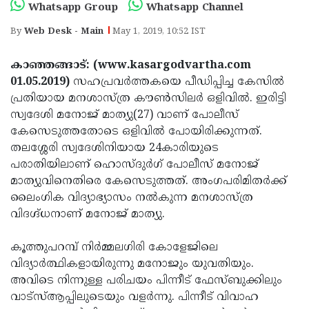
Election
Maha
Whatsapp Group
Whatsapp Channel
Shivarathri
International
By
Web Desk - Main
May 1, 2019, 10:52 IST
Women's
Anti-
കാഞ്ഞങ്ങാട്: (www.kasargodvartha.com
Day
Drug
Attukal
01.05.2019)
സഹപ്രവര്‍ത്തകയെ പീഡിപ്പിച്ച കേസില്‍
പ്രതിയായ മനശാസ്ത്ര കൗണ്‍സിലര്‍ ഒളിവില്‍. ഇരിട്ടി
Campaign
Pongala
Holi
സ്വദേശി മനോജ് മാത്യു(27) വാണ് പോലീസ്
2025
2025
IPL
കേസെടുത്തതോടെ ഒളിവില്‍ പോയിരിക്കുന്നത്.
തലശ്ശേരി സ്വദേശിനിയായ 24കാരിയുടെ
2025
Eid
പരാതിയിലാണ് ഹൊസ്ദുര്‍ഗ് പോലീസ് മനോജ്
Al-
Waqf
മാത്യുവിനെതിരെ കേസെടുത്തത്. അംഗപരിമിതര്‍ക്ക്
ലൈംഗിക വിദ്യാഭ്യാസം നല്‍കുന്ന മനശാസ്ത്ര
Fitr
Bill
Vishu
വിദഗ്ദ്ധനാണ് മനോജ് മാത്യു.
2025
Controversy
Festival
Good
കൂത്തുപറമ്പ് നിര്‍മ്മലഗിരി കോളേജിലെ
2025
Friday
Easter
വിദ്യാര്‍ത്ഥികളായിരുന്നു മനോജും യുവതിയും.
Observance
Sunday
By-
അവിടെ നിന്നുള്ള പരിചയം പിന്നീട് ഫേസ്ബുക്കിലും
വാട്‌സ്ആപ്പിലുടെയും വളര്‍ന്നു. പിന്നീട് വിവാഹ
2025
2025
Election
Bihar