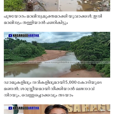
പുഴയോരം മാലിന്യമുക്തമാക്കി യുവാക്കൾ; ഇനി
മാലിന്യം തള്ളിയാൽ പണികിട്ടും
ഡാമുകളിലും നദികളിലുമായി 5,000 കോടിയുടെ
മണൽ; ശാസ്ത്രീയമായി നീക്കിയാൽ ഖജനാവ്
നിറയും, വെള്ളപ്പൊക്കവും തടയാം