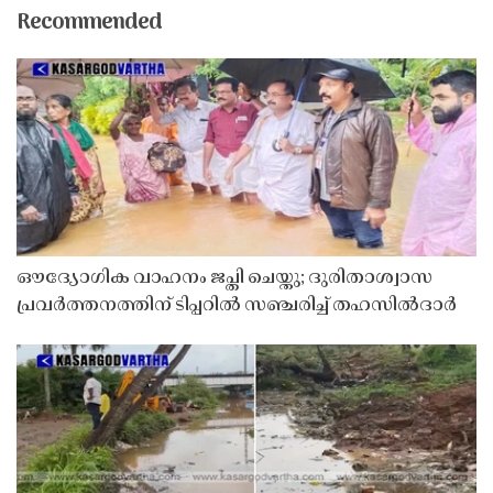
Recommended
ഔദ്യോഗിക വാഹനം ജപ്തി ചെയ്തു; ദുരിതാശ്വാസ
പ്രവർത്തനത്തിന് ടിപ്പറിൽ സഞ്ചരിച്ച് തഹസിൽദാർ