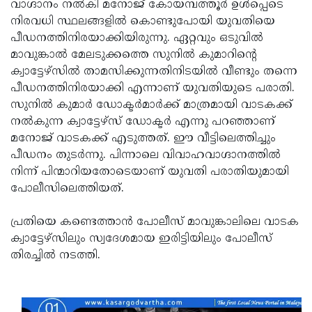
വാഗ്ദാനം നല്‍കി മനോജ് കോയമ്പത്തൂര്‍ ഉള്‍പ്പെടെ
Updates
Assembly
Kerala
നിരവധി സ്ഥലങ്ങളില്‍ കൊണ്ടുപോയി യുവതിയെ
പീഡനത്തിനിരയാക്കിയിരുന്നു. ഏറ്റവും ഒടുവില്‍
Polls
Local
Look
മാവുങ്കാല്‍ മേലടുക്കത്തെ സുനില്‍ കുമാറിന്റെ
Body
Back
ക്വാട്ടേഴ്‌സില്‍ താമസിക്കുന്നതിനിടയില്‍ വീണ്ടും തന്നെ
പീഡനത്തിനിരയാക്കി എന്നാണ് യുവതിയുടെ പരാതി.
Election
2025
സുനില്‍ കുമാര്‍ ഡോക്ടര്‍മാര്‍ക്ക് മാത്രമായി വാടകക്ക്
നല്‍കുന്ന ക്വാട്ടേഴ്‌സ് ഡോക്ടര്‍ എന്നു പറഞ്ഞാണ്
മനോജ് വാടകക്ക് എടുത്തത്. ഈ വീട്ടിലെത്തിച്ചും
പീഡനം തുടര്‍ന്നു. പിന്നാലെ വിവാഹവാഗ്ദാനത്തില്‍
നിന്ന് പിന്മാറിയതോടെയാണ് യുവതി പരാതിയുമായി
പോലീസിലെത്തിയത്.
പ്രതിയെ കണ്ടെത്താന്‍ പോലീസ് മാവുങ്കാലിലെ വാടക
ക്വാട്ടേഴ്‌സിലും സ്വദേശമായ ഇരിട്ടിയിലും പോലീസ്
തിരച്ചില്‍ നടത്തി.