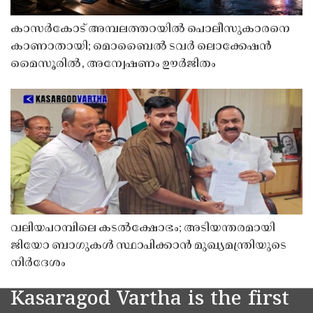
കാസർകോട് അമ്പലത്തറയിൽ പൊലീസുകാരനെ
കാണാതായി; മൊബൈൽ ടവർ ലൊക്കേഷൻ
മൈസൂരിൽ, അന്വേഷണം ഊർജിതം
വലിയപറമ്പിലെ കടൽക്ഷോഭം; അടിയന്തരമായി
ജിയോ ബാഗുകൾ സ്ഥാപിക്കാൻ മുഖ്യമന്ത്രിയുടെ
നിർദേശം
Kasaragod Vartha is the first