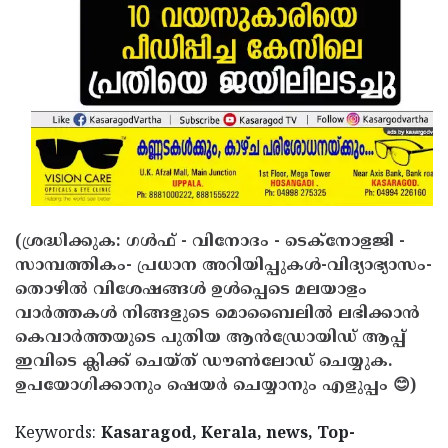
Updates
Assembly
Kerala
Polls
Local
Look
Body
Back
Election
2025
(ശ്രദ്ധിക്കുക: ഗൾഫ് - വിനോദം - ടെക്നോളജി -
സാമ്പത്തികം- പ്രധാന അറിയിപ്പുകൾ-വിദ്യാഭ്യാസം-
തൊഴിൽ വിശേഷങ്ങൾ ഉൾപ്പെടെ മലയാളം
വാർത്തകൾ നിങ്ങളുടെ മൊബൈലിൽ ലഭിക്കാൻ
കെവാർത്തയുടെ പുതിയ ആൻഡ്രോയിഡ് ആപ്പ്
ഇവിടെ ക്ലിക്ക് ചെയ്ത് ഡൗൺലോഡ് ചെയ്യുക.
ഉപയോഗിക്കാനും ഷെയർ ചെയ്യാനും എളുപ്പം 😊)
Keywords:
Kasaragod, Kerala, news, Top-