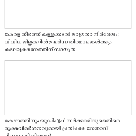
കേരള തീരത്ത് കള്ളക്കടൽ ജാഗ്രതാ നിർദേശം;
വിവിധ ജില്ലകളിൽ ഉയർന്ന തിരമാലകൾക്കും
കടലാക്രമണത്തിന് സാധ്യത
കേന്ദ്രത്തിനും യുഡിഎഫ് സർക്കാരിനുമെതിരെ
രൂക്ഷവിമർശനവുമായി പ്രതിപക്ഷ നേതാവ്