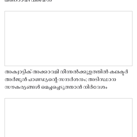
പിണറായി വിജയൻ
അക്വാട്ടിക് അക്കാദമി നീന്തൽക്കുളത്തിൽ കലക്ടർ
അർജുൻ പാണ്ഡ്യൻ്റെ സന്ദർശനം; അടിസ്ഥാന
സൗകര്യങ്ങൾ മെച്ചപ്പെടുത്താൻ നിർദേശം