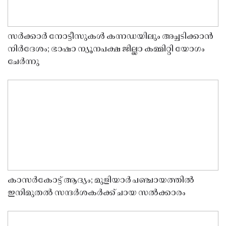
സർക്കാർ നോട്ടീസുകൾ കന്നഡയിലും അച്ചടിക്കാൻ
നിർദേശം; ഭാഷാ ന്യൂനപക്ഷ ജില്ലാ കമ്മിറ്റി യോഗം
ചേർന്നു
കാസർകോട്ട് ആദ്യം; മുളിയാർ പഞ്ചായത്തിൽ
ഇനിമുതൽ സന്ദർശകർക്ക് ചായ സൽക്കാരം