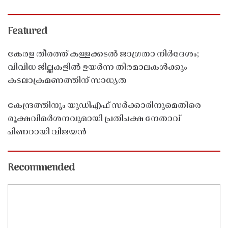
Featured
കേരള തീരത്ത് കള്ളക്കടൽ ജാഗ്രതാ നിർദേശം;
വിവിധ ജില്ലകളിൽ ഉയർന്ന തിരമാലകൾക്കും
കടലാക്രമണത്തിന് സാധ്യത
കേന്ദ്രത്തിനും യുഡിഎഫ് സർക്കാരിനുമെതിരെ
രൂക്ഷവിമർശനവുമായി പ്രതിപക്ഷ നേതാവ്
പിണറായി വിജയൻ
Recommended