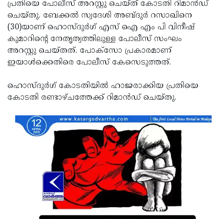
Election
പ്രതിയെ പോലീസ് അറസ്റ്റു ചെയ്ത് കോടതി റിമാന്‍ഡ്
Maha
ചെയ്തു. ബേക്കല്‍ സ്വദേശി അബ്ദുര്‍ റസാഖിനെ
Shivarathri
International
(30)യാണ് ഹൊസ്ദുര്‍ഗ് എസ് ഐ എം പി വിനീഷ്
Women's
കുമാറിന്റെ നേതൃത്വത്തിലുള്ള പോലീസ് സംഘം
Anti-
അറസ്റ്റു ചെയ്തത്. പോക്‌സോ പ്രകാരമാണ്
Day
Drug
Attukal
ഇയാള്‍ക്കെതിരെ പോലീസ് കേസെടുത്തത്.
Campaign
Pongala
Holi
ഹൊസ്ദുര്‍ഗ് കോടതിയില്‍ ഹാജരാക്കിയ പ്രതിയെ
2025
2025
IPL
കോടതി രണ്ടാഴ്ചത്തേക്ക് റിമാന്‍ഡ് ചെയ്തു.
2025
Eid
Al-
Waqf
Fitr
Bill
Vishu
2025
Controversy
Festival
Good
2025
Friday
Easter
Observance
Sunday
By-
2025
2025
Election
Bihar