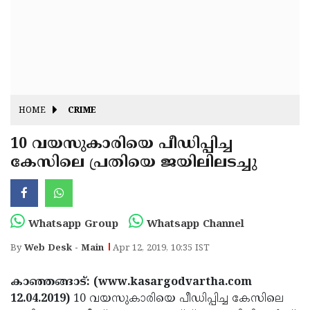
Fitr
May
Day
Eid
Al
Independence
Ad'ha
Day
Onam
HOME
CRIME
J&K
State
10 വയസുകാരിയെ പീഡിപ്പിച്ച
Haryana
കേസിലെ പ്രതിയെ ജയിലിലടച്ചു
Assembly
State
Diwali
Elections
Assembly
Christmas
Elections
New-
Whatsapp Group
Whatsapp Channel
Year
Republic
By
Web Desk - Main
Apr 12, 2019, 10:35 IST
Day
Budget
കാഞ്ഞങ്ങാട്: (www.kasargodvartha.com
Delhi
12.04.2019)
10 വയസുകാരിയെ പീഡിപ്പിച്ച കേസിലെ