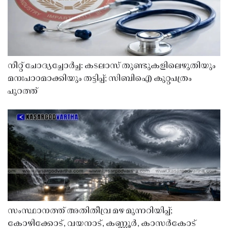
നീറ്റ് ചോദ്യച്ചോർച്ച: കടലാസ് തുണ്ടുകളിലെഴുതിയും
മനഃപാഠമാക്കിയും തട്ടിപ്പ്; സിബിഐ കുറ്റപത്രം
പുറത്ത്
സംസ്ഥാനത്ത് അതിതീവ്ര മഴ മുന്നറിയിപ്പ്;
കോഴിക്കോട്, വയനാട്, കണ്ണൂർ, കാസർകോട്