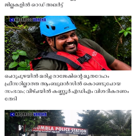
ജില്ലകളിൽ റെഡ് അലർട്ട്
ചെറുപുഴയിൽ മരിച്ച രാജേഷിൻ്റെ മൃതദേഹം
ഫ്രീസറില്ലാത്ത ആംബുലൻസിൽ കൊണ്ടുപോയ
സംഭവം; വീഴ്ചയിൽ കണ്ണൂർ എഡിഎം വിശദീകരണം
തേടി