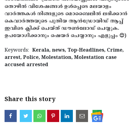
തൊഴിൽ വിശേഷങ്ങൾ ഉൾപ്പെടെ മലയാളം
വാർത്തകൾ നിങ്ങളുടെ മൊബൈലിൽ ലഭിക്കാൻ
കെവാർത്തയുടെ പുതിയ ആൻഡ്രോയിഡ് ആപ്പ്
ഇവിടെ ക്ലിക്ക് ചെയ്ത് ഡൗൺലോഡ് ചെയ്യുക.
ഉപയോഗിക്കാനും ഷെയർ ചെയ്യാനും എളുപ്പം 😊)
Keywords:
Kerala, news, Top-Headlines, Crime,
arrest, Police, Molestation, Molestation case
accused arrested
< !- START disable copy paste -->
Share this story