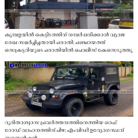
കുമ്പളയിൽ കെട്ടിടത്തിന് നമ്പർ ലഭിക്കാൻ വ്യാജ
രേഖ സമർപ്പിച്ചതായി പരാതി; പഞ്ചായത്ത്
സെക്രട്ടറിയുടെ പരാതിയിൽ പൊലീസ് കേസെടുത്തു
ദുരിതാശ്വാസ പ്രവർത്തനത്തിനെത്തിയ ഓഫ്
റോഡ് വാഹനത്തിന് പിഴ; എംവിഡി ഉദ്യോഗസ്ഥന്