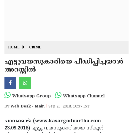
Fitr
May
Day
Eid
Al
Independence
Ad'ha
Day
Onam
HOME
CRIME
J&K
State
എട്ടുവയസുകാരിയെ പീഡിപ്പിച്ചയാള്‍
Haryana
അറസ്റ്റില്‍
Assembly
State
Diwali
Elections
Assembly
Christmas
Elections
New-
Whatsapp Group
Whatsapp Channel
Year
Republic
By
Web Desk - Main
Sep 23, 2018, 10:37 IST
Day
Budget
ചാവക്കാട്: (www.kasargodvartha.com
Delhi
23.09.2018)
എട്ടു വയസുകാരിയായ സ്‌കൂള്‍