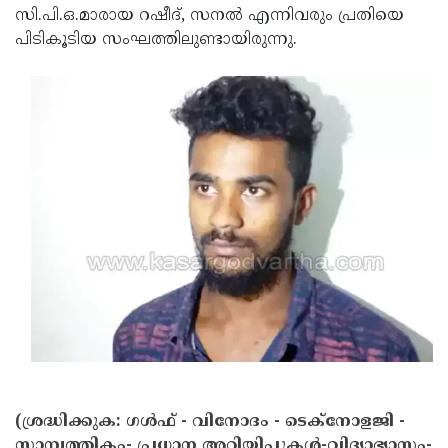
സി.പി.ഒ.മാരായ റഷീദ്, സനല്‍ എന്നിവരും പ്രതിയെ
Updates
Assembly
Kerala
പിടികൂടിയ സംഘത്തിലുണ്ടായിരുന്നു.
Polls
Local
Look
Body
Back
Election
2025
(ശ്രദ്ധിക്കുക: ഗൾഫ് - വിനോദം - ടെക്നോളജി -
സാമ്പത്തികം- പ്രധാന അറിയിപ്പുകൾ-വിദ്യാഭ്യാസം-