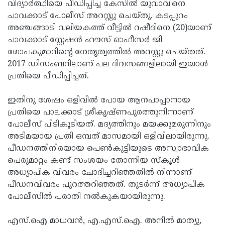
Election
വിദ്യാര്‍ത്ഥിയെ പീഡിപ്പിച്ച കേസില്‍ യുവാവിനെ
Maha
ചാവക്കാട് പോലീസ് അറസ്റ്റു ചെയ്തു. കടപ്പുറം
Shivarathri
International
അഞ്ചങ്ങാടി വലിയകത്ത് വീട്ടില്‍ റഷീദിനെ (20)യാണ്
Women's
ചാവക്കാട് സ്റ്റേഷന്‍ ഹൗസ് ഓഫീസര്‍ ജി
Anti-
ഗോപകുമാറിന്റെ നേതൃത്വത്തില്‍ അറസ്റ്റു ചെയ്തത്.
Day
Drug
Attukal
2017 ഡിസംബറിലാണ് പല ദിവസങ്ങളിലായി ഇയാള്‍
Campaign
Pongala
പ്രതിയെ പീഡിപ്പിച്ചത്.
Holi
2025
2025
IPL
ഇതിനു ശേഷം ഒളിവില്‍ പോയ ആനപാപ്പാനായ
2025
പ്രതിയെ പാലക്കാട് ശ്രീകൃഷ്ണപുരത്തുനിന്നാണ്
Eid
പോലീസ് പിടികൂടിയത്. മദ്യത്തിനും മയക്കുമരുന്നിനും
Al-
Waqf
അടിമയായ പ്രതി ഒമ്പത് മാസമായി ഒളിവിലായിരുന്നു.
Fitr
Bill
പീഡനത്തിനിരയായ പെണ്‍കുട്ടിയുടെ അസ്വാഭാവിക
Vishu
പെരുമാറ്റം കണ്ട് സംശയം തോന്നിയ സ്‌കൂള്‍
2025
Controversy
Festival
Good
അധ്യാപിക വിവരം ചോദിച്ചറിഞ്ഞതില്‍ നിന്നാണ്
2025
Friday
പീഡനവിവരം പുറത്തറിഞ്ഞത്. തുടര്‍ന്ന് അധ്യാപിക
Easter
പോലീസില്‍ പരാതി നല്‍കുകയായിരുന്നു.
Observance
Sunday
By-
2025
2025
Election
എസ്.ഐ മാധവന്‍, എ.എസ്.ഐ. അനില്‍ മാത്യു,
Bihar