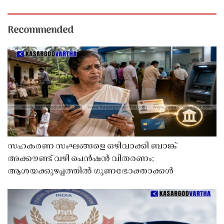
Recommended
സഹകരണ സംഘങ്ങളെ ഒഴിവാക്കി ബാങ്ക്
അക്കൗണ്ട് വഴി പെൻഷൻ വിതരണം;
ആശയക്കുഴപ്പത്തിൽ ഗുണഭോക്താക്കൾ