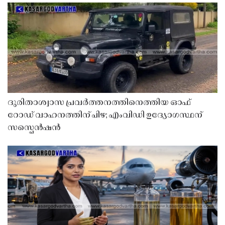
ദുരിതാശ്വാസ പ്രവർത്തനത്തിനെത്തിയ ഓഫ്
റോഡ് വാഹനത്തിന് പിഴ; എംവിഡി ഉദ്യോഗസ്ഥന്
സസ്പെൻഷൻ