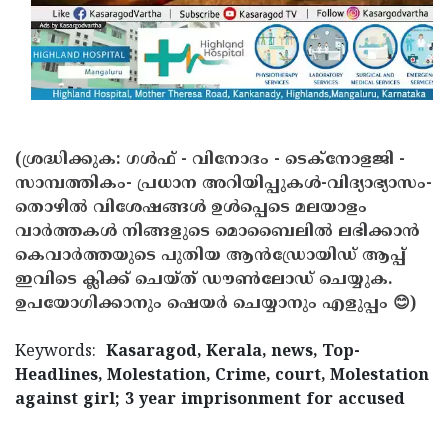
(ശ്രദ്ധിക്കുക: ഗൾഫ് - വിനോദം - ടെക്നോളജി -
സാമ്പത്തികം- പ്രധാന അറിയിപ്പുകൾ-വിദ്യാഭ്യാസം-
തൊഴിൽ വിശേഷങ്ങൾ ഉൾപ്പെടെ മലയാളം
വാർത്തകൾ നിങ്ങളുടെ മൊബൈലിൽ ലഭിക്കാൻ
കെവാർത്തയുടെ പുതിയ ആൻഡ്രോയിഡ് ആപ്പ്
ഇവിടെ ക്ലിക്ക് ചെയ്ത് ഡൗൺലോഡ് ചെയ്യുക.
ഉപയോഗിക്കാനും ഷെയർ ചെയ്യാനും എളുപ്പം 😊)
Keywords:
Kasaragod, Kerala, news, Top-
Headlines, Molestation, Crime, court, Molestation
against girl; 3 year imprisonment for accused
< !- START disable copy paste -->