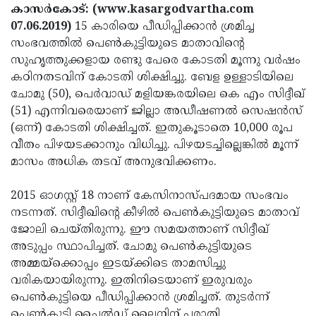
Election
Maha
കാസര്‍കോട്: (www.kasargodvartha.com
07.06.2019)
15 കാരിയെ പീഡിപ്പിക്കാന്‍ ശ്രമിച്ച
Shivarathri
International
സംഭവത്തില്‍ പെണ്‍കുട്ടിയുടെ മാതാവിന്റെ
Women's
Anti-
സുഹൃത്തുക്കളായ രണ്ടു പേരെ കോടതി മൂന്നു വര്‍ഷം
കഠിനതടവിന് കോടതി ശിക്ഷിച്ചു. ബേള ഉള്ളാടിയിലെ
Day
Drug
Attukal
ചോമു (50), പെര്‍വാഡ് മളിയങ്കരയിലെ കെ എം സിദ്ദീഖ്
Campaign
Pongala
Holi
(51) എന്നിവരെയാണ് ജില്ലാ അഡീഷണല്‍ സെഷന്‍സ്
(ഒന്ന്) കോടതി ശിക്ഷിച്ചത്. ഇതുകൂടാതെ 10,000 രൂപ
2025
2025
IPL
വീതം പിഴയടക്കാനും വിധിച്ചു. പിഴയടച്ചില്ലെങ്കില്‍ മൂന്ന്
2025
Eid
മാസം അധിക തടവ് അനുഭവിക്കണം.
Al-
Waqf
2015 ഓഗസ്റ്റ് 18 നാണ് കേസിനാസ്പദമായ സംഭവം
Fitr
Bill
Vishu
നടന്നത്. സിദ്ദീഖിന്റെ കീഴില്‍ പെണ്‍കുട്ടിയുടെ മാതാവ്
ജോലി ചെയ്തിരുന്നു. ഈ സമയത്താണ് സിദ്ദീഖ്
2025
Controversy
Festival
Good
അടുപ്പം സ്ഥാപിച്ചത്. ചോമു പെണ്‍കുട്ടിയുടെ
2025
Friday
Easter
അമ്മയ്ക്കൊപ്പം ഇടയ്ക്കിടെ താമസിച്ചു
വരികയായിരുന്നു. ഇതിനിടെയാണ് ഇരുവരും
Observance
Sunday
By-
പെണ്‍കുട്ടിയെ പീഡിപ്പിക്കാന്‍ ശ്രമിച്ചത്. തുടര്‍ന്ന്
2025
2025
Election
Bihar
പെണ്‍കുട്ടി ചൈല്‍ഡ് ലൈനിന് പരാതി