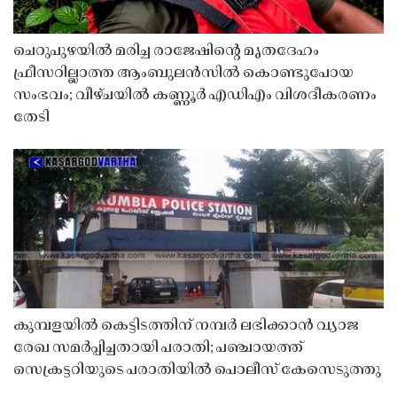
ചെറുപുഴയിൽ മരിച്ച രാജേഷിൻ്റെ മൃതദേഹം
ഫ്രീസറില്ലാത്ത ആംബുലൻസിൽ കൊണ്ടുപോയ
സംഭവം; വീഴ്ചയിൽ കണ്ണൂർ എഡിഎം വിശദീകരണം
തേടി
കുമ്പളയിൽ കെട്ടിടത്തിന് നമ്പർ ലഭിക്കാൻ വ്യാജ
രേഖ സമർപ്പിച്ചതായി പരാതി; പഞ്ചായത്ത്
സെക്രട്ടറിയുടെ പരാതിയിൽ പൊലീസ് കേസെടുത്തു