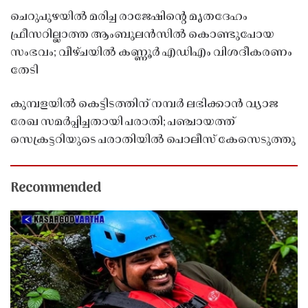
ചെറുപുഴയിൽ മരിച്ച രാജേഷിൻ്റെ മൃതദേഹം
ഫ്രീസറില്ലാത്ത ആംബുലൻസിൽ കൊണ്ടുപോയ
സംഭവം; വീഴ്ചയിൽ കണ്ണൂർ എഡിഎം വിശദീകരണം
തേടി
കുമ്പളയിൽ കെട്ടിടത്തിന് നമ്പർ ലഭിക്കാൻ വ്യാജ
രേഖ സമർപ്പിച്ചതായി പരാതി; പഞ്ചായത്ത്
സെക്രട്ടറിയുടെ പരാതിയിൽ പൊലീസ് കേസെടുത്തു
Recommended