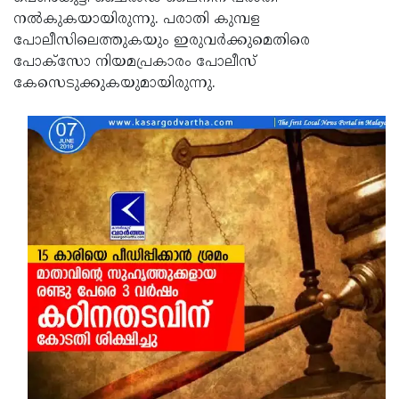
നല്‍കുകയായിരുന്നു. പരാതി കുമ്പള
Updates
Assembly
Kerala
പോലീസിലെത്തുകയും ഇരുവര്‍ക്കുമെതിരെ
Polls
Local
Look
പോക്സോ നിയമപ്രകാരം പോലീസ്
കേസെടുക്കുകയുമായിരുന്നു.
Body
Back
Election
2025