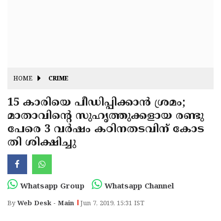
Fitr
May
Day
Eid
Al
Independence
Ad'ha
Day
Onam
HOME
CRIME
J&K
State
15 കാരിയെ പീഡിപ്പിക്കാന്‍ ശ്രമം;
Haryana
മാതാവിന്റെ സുഹൃത്തുക്കളായ രണ്ടു
Assembly
State
Diwali
പേരെ 3 വര്‍ഷം കഠിനതടവിന് കോട
Elections
Assembly
Christmas
തി ശിക്ഷിച്ചു
Elections
New-
Year
Republic
Whatsapp Group
Whatsapp Channel
Day
Budget
By
Web Desk - Main
Jun 7, 2019, 15:31 IST
Delhi