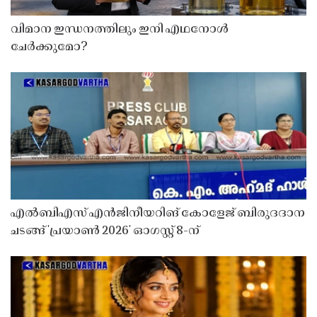
വിമാന ഇന്ധനത്തിലും ഇനി എഥനോൾ
ചേർക്കുമോ?
എൽബിഎസ് എൻജിനീയറിങ് കോളേജ് ബിരുദദാന
ചടങ്ങ് 'പ്രയാൺ 2026' ഓഗസ്റ്റ് 8-ന്